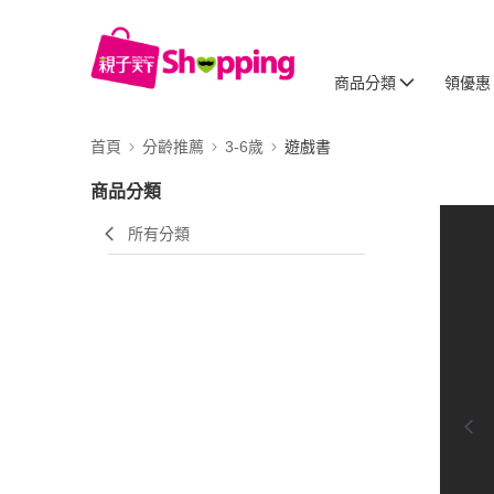
商品分類
領優惠
首頁
分齡推薦
3-6歲
遊戲書
商品分類
所有分類