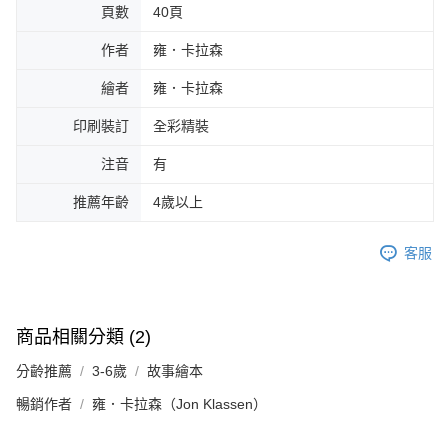
頁數
40頁
作者
雍．卡拉森
繪者
雍．卡拉森
印刷裝訂
全彩精裝
注音
有
推薦年齡
4歲以上
客服
商品相關分類 (2)
分齡推薦
3-6歲
故事繪本
暢銷作者
雍．卡拉森（Jon Klassen）