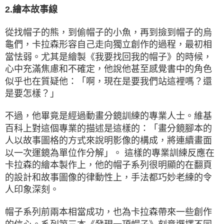
2.繪本故事線
從找帽子的熊，到偷帽子的小魚，再到撿到帽子的烏
龜們，卡拉森形容自己走向獨立創作的過程，最初相
當怯弱。尤其是繪製《我要找回我的帽子》的時候，
心中充滿焦慮和不確定，他說他甚至感覺書中的角色
似乎也在質疑他：「啊，現在是要我們站這裡嗎？還
是要怎樣？」
不過，他畢竟是經過動畫分鏡訓練的專業人士。維基
百科上對這個專業的描述是這樣的：「畫分鏡腳本的
人以故事圖格的方式來說明影像的構成，將連續畫面
以一次運鏡為單位作分解」。 這樣的專業訓練反應在
卡拉森的繪本製作上，他的帽子系列很明顯的在翻頁
的設計和故事圖像的律動性上，手法都巧妙老練的令
人印象深刻。
帽子系列前兩本相當成功，也為卡拉森帶來一些創作