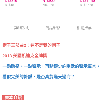
子三部曲」
NT$316
NT$900
NT$1,140
NT$400
NT$1,200
NT$1,520
詳細說明
商品規格
相關推薦
帽子三部曲2：這不是我的帽子
2013 美國凱迪克金牌獎
一點懸疑、一點警示，再點綴少許幽默的警示寓言，
看似完美的計謀，是否真能瞞天過海？
書本介紹