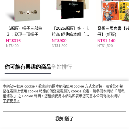
（新版）帽子三部曲
【2025新版】雍．卡
奇想三國套書【共
３：發現一頂帽子
拉森 經典繪本組「帽
冊】(新版)
子三部曲」
NT$316
NT$900
NT$1,140
NT$400
NT$1,200
NT$1,520
你可能有興趣的商品
全站排行
本網站中使用 cookie，欲查詢有關本網站使用 cookie 方式之詳情，及若您不希
熱門標籤
望在電腦上使用 cookie 時應如何變更電腦的 cookie 設定，請參閱本網站「
隱私
權條款
」之 Cookie 聲明。您繼續使用本網站即表示您同意本公司得按本網站使
用條款之 Cookie 聲明使用 cookie。
了解更多 >
我知道了