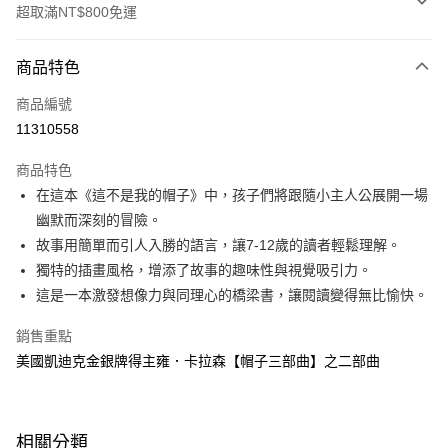
超取滿NT$800免運
付款方式
商品特色
信用卡一次付款
商品編號
LINE Pay
11310558
Apple Pay
商品特色
大哥付你分期
在這本《這不是我的帽子》中，孩子們將跟隨小主人公展開一場
相關說明
幽默而深刻的冒險。
【大哥付你分期使用說明】
故事用簡單而引人入勝的語言，讓7-12歲的讀者輕鬆理解。
AFTEE先享後付
1.本服務由台灣大哥大提供，台灣大哥大用戶可立即使用無須另外申請。
獨特的插畫風格，增添了故事的趣味性與視覺吸引力。
2.付款方式選擇「大哥付你分期」，訂單成立後會自動跳轉到大哥付的交易
相關說明
流程，驗證手機門號後，選擇欲分期的期數、繳款截止日，確認付款後即完
這是一本激發想像力與同理心的橋梁書，讓閱讀變得無比愉快。
【關於「AFTEE先享後付」】
成交易。
ATM付款
AFTEE先享後付是「在收到商品之後才付款」的支付方式。 讓您購物簡單
3.實際核准額度、可分期數及費用金額請依後續交易確認頁面所載為準。
銷售重點
便利好安心！
4.訂單成立30分鐘內，如未前往確認交易或遇審核未通過，訂單將自動取
１．簡單：不需註冊會員、不需綁卡、不需儲值。
美國凱迪克金銀牌得主雍．卡拉森【帽子三部曲】之二部曲
運送方式
消。如遇「轉專審核」未通過狀況，表示未達大哥付你分期系統評分，恕無
２．便利：只要手機號碼，簡訊認證，即可結帳。
法說明評估內容。
３．安心：先確認商品／服務後，再付款。
付款後全家取貨
【繳款方式說明】
1.分期款項不併入電信帳單，「大哥付你分期」於每月結算日後寄送繳費提
每筆NT$70，滿NT$800(含以上)免運費
【「AFTEE先享後付」結帳流程】
醒簡訊。
相關分類
１．於結帳方式選擇「AFTEE先享後付」後，將跳轉至「AFTEE先享後付」