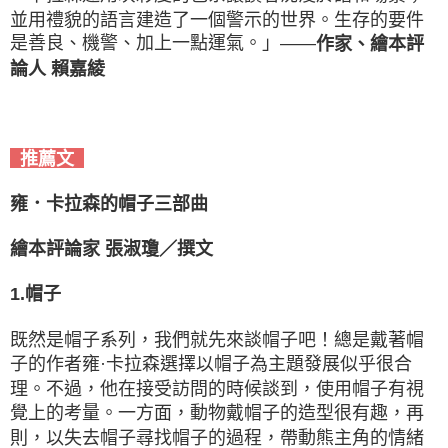
並用禮貌的語言建造了一個警示的世界。生存的要件
是善良、機警、加上一點運氣。」——
作家、繪本評
論人 賴嘉綾
推薦文
雍．卡拉森的帽子三部曲
繪本評論家 張淑瓊／撰文
1.帽子
既然是帽子系列，我們就先來談帽子吧！總是戴著帽
子的作者雍·卡拉森選擇以帽子為主題發展似乎很合
理。不過，他在接受訪問的時候談到，使用帽子有視
覺上的考量。一方面，動物戴帽子的造型很有趣，再
則，以失去帽子尋找帽子的過程，帶動熊主角的情緒