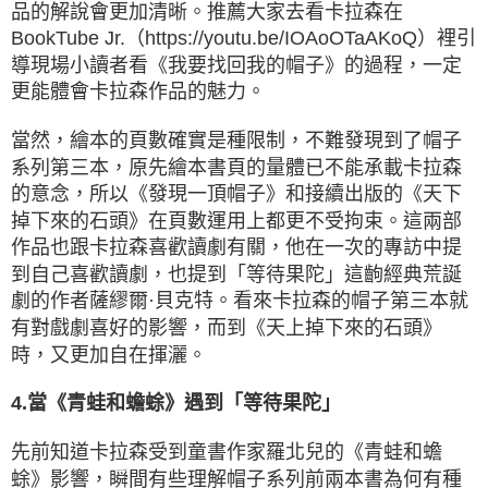
品的解說會更加清晰。推薦大家去看卡拉森在
BookTube Jr.（https://youtu.be/IOAoOTaAKoQ）裡引
導現場小讀者看《我要找回我的帽子》的過程，一定
更能體會卡拉森作品的魅力。
當然，繪本的頁數確實是種限制，不難發現到了帽子
系列第三本，原先繪本書頁的量體已不能承載卡拉森
的意念，所以《發現一頂帽子》和接續出版的《天下
掉下來的石頭》在頁數運用上都更不受拘束。這兩部
作品也跟卡拉森喜歡讀劇有關，他在一次的專訪中提
到自己喜歡讀劇，也提到「等待果陀」這齣經典荒誕
劇的作者薩繆爾·貝克特。看來卡拉森的帽子第三本就
有對戲劇喜好的影響，而到《天上掉下來的石頭》
時，又更加自在揮灑。
4.當《青蛙和蟾蜍》遇到「等待果陀」
先前知道卡拉森受到童書作家羅北兒的《青蛙和蟾
蜍》影響，瞬間有些理解帽子系列前兩本書為何有種