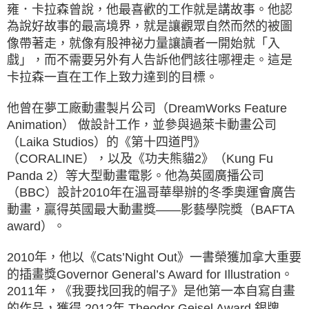
雍．卡拉森曾說，他最喜歡的工作就是講故事。他認
為說好故事的最高境界，就是讓觀眾自然而然的被圖
像帶著走，就像有股神祕力量讓讀者一開始就「入
戲」，而不需要另外有人告訴他們該往哪裡走。這是
卡拉森一直在工作上致力達到的目標。
他曾在夢工廠動畫製片公司（DreamWorks Feature
Animation） 做設計工作，並參與過萊卡動畫公司
（Laika Studios）的《第十四道門》
（CORALINE），以及《功夫熊貓2》（Kung Fu
Panda 2）等大型動畫電影。他為英國廣播公司
（BBC）設計2010年在溫哥華舉辦的冬季奧運會廣告
動畫，贏得英國最大動畫獎——影藝學院獎（BAFTA
award）。
2010年，他以《Cats’Night Out》一書榮獲加拿大重要
的插畫獎Governor General’s Award for Illustration。
2011年，《我要找回我的帽子》是他第一本自寫自畫
的作品，獲得 2012年 Theodor Geisel Award 銀牌