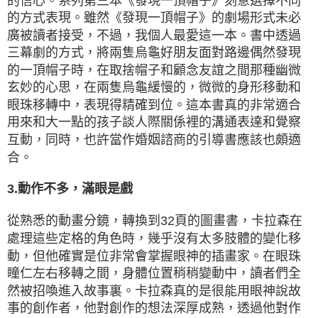
的信心。系列第三本《發現一頂帽子》刻意選擇不同
的方式表現。雖然《發現一頂帽子》的劇場形式未必
廣被讀者接受，不過，我個人最愛這一本。書中透過
三幕劇的方式，將兩隻烏龜好朋友面對路邊偶然發現
的一頂帽子時，在取捨帽子和顧念友誼之間那種幽微
玄妙的心思，在兩隻烏龜緩慢的，微微的身形移動和
眼珠移轉中，表現得精確到位。這本書真的非常適合
用來和大一點的孩子談人際關係裡的溝通表達和覺察
互動，同時，也許當作婚姻諮商的引導書應該也頗適
合。
3.動作不多，滿眼是戲
從熟悉的動畫分鏡，轉換到32頁的圖畫書，卡拉森在
處理這些定格的角色時，幾乎沒有太多肢體的變化移
動，但他確實是位非常會掌握眼神的插畫家。在眼珠
瞳仁左右移轉之間，身體位置稍稍變動中，讀者們全
然被招喚進入故事裏。卡拉森真的是很能用眼神說故
事的創作者，他對創作的想法深厚成熟，透過他對作