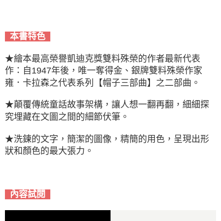
本書特色
★繪本最高榮譽凱迪克獎雙料殊榮的作者最新代表
作：自1947年後，唯一奪得金、銀牌雙料殊榮作家
雍．卡拉森之代表系列【帽子三部曲】之二部曲。
★顛覆傳統童話故事架構，讓人想一翻再翻，細細探
究埋藏在文圖之間的細節伏筆。
★洗鍊的文字，簡潔的圖像，精簡的用色，呈現出形
狀和顏色的最大張力。
內容試閱