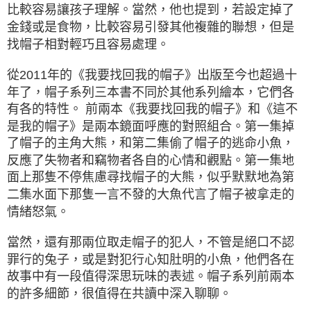
比較容易讓孩子理解。當然，他也提到，若設定掉了
金錢或是食物，比較容易引發其他複雜的聯想，但是
找帽子相對輕巧且容易處理。
從2011年的《我要找回我的帽子》出版至今也超過十
年了，帽子系列三本書不同於其他系列繪本，它們各
有各的特性。 前兩本《我要找回我的帽子》和《這不
是我的帽子》是兩本鏡面呼應的對照組合。第一集掉
了帽子的主角大熊，和第二集偷了帽子的逃命小魚，
反應了失物者和竊物者各自的心情和觀點。第一集地
面上那隻不停焦慮尋找帽子的大熊，似乎默默地為第
二集水面下那隻一言不發的大魚代言了帽子被拿走的
情緒怒氣。
當然，還有那兩位取走帽子的犯人，不管是絕口不認
罪行的兔子，或是對犯行心知肚明的小魚，他們各在
故事中有一段值得深思玩味的表述。帽子系列前兩本
的許多細節，很值得在共讀中深入聊聊。