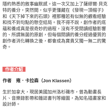
隱約熟悉的敘事幽默感。這一次又加上了薩繆爾·貝克
特的養分，突然間，似乎更懂藏在《發現一頂帽子》
和《天下掉下來的石頭》裡那種若有似無的觀看經驗
和找不到句點的懸空結局。我不得不說，創作者的底
蘊和養成真是很奇妙的過程，沒有不受閱讀經驗影響
的、所謂無菌的原創，但每個閱讀的養分經過優質的
創作者消化轉換之後，都會成為寶貴又獨一無二的驚
奇。
作者介紹
作者 雍．卡拉森（Jon Klassen）
生於加拿大，現居美國加州洛杉磯市，曾為動畫長
片、音樂錄影帶和雜誌書刊等繪圖，為知名插畫家和
設計師。