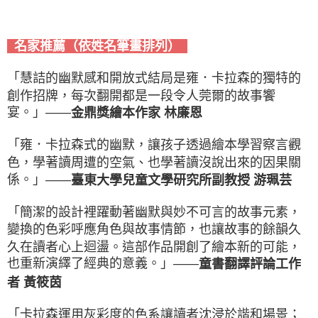
名家推薦（依姓名筆畫排列）
「慧詰的幽默感和開放式結局是雍．卡拉森的獨特的
創作招牌，每次翻開都是一段令人莞爾的故事饗
宴。」——
金鼎獎繪本作家 林廉恩
「雍．卡拉森式的幽默，讓孩子透過繪本學習察言觀
色，學著讀周遭的空氣、也學著讀沒說出來的因果關
係。」——
臺東大學兒童文學研究所副教授 游珮芸
「簡潔的設計裡躍動著幽默與妙不可言的故事元素，
變換的色彩呼應角色與故事情節，也讓故事的餘韻久
久在讀者心上迴盪。這部作品開創了繪本新的可能，
也重新演繹了經典的意義。」——
童書翻譯評論工作
者 黃筱茵
「卡拉森運用灰彩度的色系讓讀者沈浸於諧和場景；