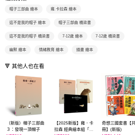
2.透過簡訊連結打開帳單後，可選擇「超商條碼／台灣大直營門市／銀行轉
付款後7-11取貨
結帳頁面，進行簡訊認證並確認金額後，即可完成結帳。
帳／街口支付／iPASS MONEY」等通路繳費。
帽子三部曲 繪本
雍.卡拉森 繪本
２．訂單成立數日內，您將收到繳費通知簡訊。
每筆NT$70，滿NT$800(含以上)免運費
３．收到繳費通知簡訊後14天內，點擊此簡訊中的連結，可透過四大超商／
【注意事項】
ATM／網路銀行／等多元方式進行付款，方視為交易完成。
這不是我的帽子 繪本
帽子三部曲 橋梁書
國內宅配/郵寄 (不適用離島、海外及郵局i郵箱)
1.本服務係由「台灣大哥大股份有限公司」（以下簡稱本公司）所提供，讓
※ 請注意：結帳手續完成當下不需立刻繳費，但若您需要取消訂單，請聯絡
用戶於交易時，得透過本服務購買商品或服務，並由商店將買賣／分期付款
每筆NT$70，滿NT$800(含以上)免運費
購買商品的店家。未經商家同意取消之訂單仍視為有效，需透過AFTEE先享
買賣價金債權讓與本公司後，依約使用本公司帳單繳交帳款。
這不是我的帽子 橋梁書
7-12歲 繪本
7-12歲 橋梁書
後付繳納相關費用。
2.基於同意付款使用「大哥付你分期」之契約關係目的，商店將以您的個人
離島宅配（澎湖、金門、馬祖、小琉球；不適用於郵局i郵箱）
※ 交易是否成功請以「AFTEE先享後付 」之結帳頁面顯示為準，若有關於
資料（包含姓名、電話或地址）提供予台灣大哥大進項蒐集、處理及利用，
是否繳費成功／繳費後需取消欲退款等相關疑問，請聯繫「AFTEE先享後付
幽默 繪本
情緒教育 繪本
插畫 繪本
每筆NT$200
由本公司與您本人進行分期帳單所需資料之確認、核對及更正。
客戶支援中心」
https://netprotections.freshdesk.com/support/home
3.完整用戶服務條款，請詳閱以下連結：
https://oppay.tw/userRule
海外包裹航空運送
查看運費
【注意事項】
🔻 其他人也在看
１．透過由恩沛科技股份有限公司提供之「AFTEE先享後付」服務完成之交
易，需依本服務之必要範圍內提供個人資料，並將交易相關給付款項請求債
權轉讓予恩沛科技股份有限公司。
２．關於個人資料處理事宜，請瀏覽以下網址：
https://aftee.tw/terms/#terms3
３．未成年的使用者請事先徵得法定代理人或監護人之同意方可使用
「AFTEE先享後付」，若未經同意申辦者引起之損失，本公司不負相關責
任。
４．使用「AFTEE先享後付」時，將依據個別帳號之用戶狀況，依本公司即
時審查核予不同之上限額度；若仍有額度不足之情形，本公司將視審查結果
（新版）帽子三部曲
【2025新版】雍．卡
奇想三國套書【共
請求用戶進行身份認證。
５．嚴禁一人註冊多個帳號或使用他人資訊註冊。若發現惡意使用之情形，
３：發現一頂帽子
拉森 經典繪本組「帽
冊】(新版)
恩沛科技股份有限公司將有權停止該用戶之使用額度並採取法律行動。