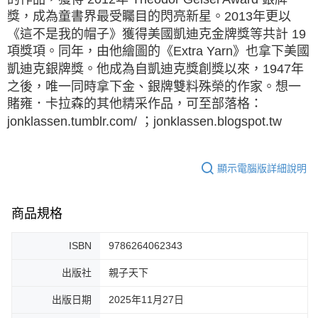
獎，成為童書界最受矚目的閃亮新星。2013年更以
《這不是我的帽子》獲得美國凱迪克金牌獎等共計 19
項獎項。同年，由他繪圖的《Extra Yarn》也拿下美國
凱迪克銀牌獎。他成為自凱迪克獎創獎以來，1947年
之後，唯一同時拿下金、銀牌雙料殊榮的作家。想一
賭雍．卡拉森的其他精采作品，可至部落格：
jonklassen.tumblr.com/ ；jonklassen.blogspot.tw
顯示電腦版詳細說明
商品規格
ISBN
9786264062343
出版社
親子天下
出版日期
2025年11月27日