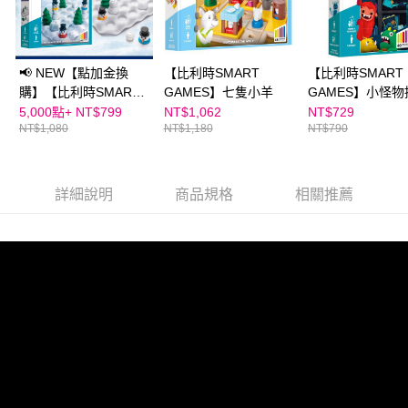
📢 NEW【點加金換
【比利時SMART
【比利時SMART
購】【比利時SMART
GAMES】七隻小羊
GAMES】小怪物
GAMES】堆堆雪人
藏
5,000點+
NT$799
NT$1,062
NT$729
NT$1,080
NT$1,180
NT$790
詳細說明
商品規格
相關推薦