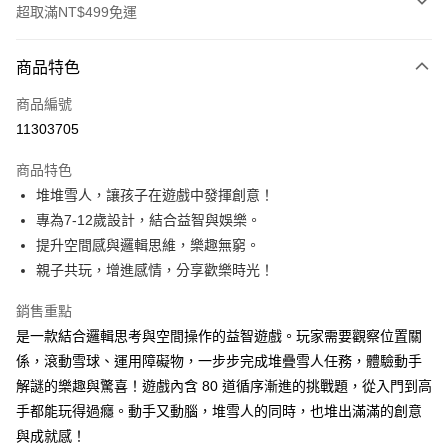
超取滿NT$499免運
付款方式
商品特色
信用卡一次付款
商品編號
LINE Pay
11303705
Apple Pay
商品特色
大哥付你分期
堆堆雪人，讓孩子在遊戲中發揮創意！
相關說明
專為7-12歲設計，結合益智與娛樂。
【大哥付你分期使用說明】
提升空間感與邏輯思維，樂趣無窮。
AFTEE先享後付
1.本服務由台灣大哥大提供，台灣大哥大用戶可立即使用無須另外申請。
親子共玩，增進感情，分享歡樂時光！
2.付款方式選擇「大哥付你分期」，訂單成立後會自動跳轉到大哥付的交易
相關說明
流程，驗證手機門號後，選擇欲分期的期數、繳款截止日，確認付款後即完
【關於「AFTEE先享後付」】
成交易。
銷售重點
ATM付款
AFTEE先享後付是「在收到商品之後才付款」的支付方式。 讓您購物簡單
3.實際核准額度、可分期數及費用金額請依後續交易確認頁面所載為準。
是一款結合邏輯思考與空間操作的益智遊戲。玩家需要觀察位置關
便利好安心！
4.訂單成立30分鐘內，如未前往確認交易或遇審核未通過，訂單將自動取
１．簡單：不需註冊會員、不需綁卡、不需儲值。
係，滾動雪球、運用障礙物，一步步完成堆疊雪人任務，體驗動手
運送方式
消。如遇「轉專審核」未通過狀況，表示未達大哥付你分期系統評分，恕無
２．便利：只要手機號碼，簡訊認證，即可結帳。
法說明評估內容。
解謎的樂趣與驚喜！遊戲內含 80 道循序漸進的挑戰題，從入門到高
３．安心：先確認商品／服務後，再付款。
付款後全家取貨｜8/8-8/14運費優惠，結帳滿499即享免運。
【繳款方式說明】
手都能玩得過癮。動手又動腦，堆雪人的同時，也堆出滿滿的創意
1.分期款項不併入電信帳單，「大哥付你分期」於每月結算日後寄送繳費提
每筆NT$70，滿NT$499(含以上)免運費
【「AFTEE先享後付」結帳流程】
與成就感！
醒簡訊。
１．於結帳方式選擇「AFTEE先享後付」後，將跳轉至「AFTEE先享後付」