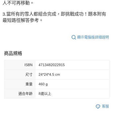
人不可再移動。
3.當所有的雪人都組合完成，即挑戰成功！題本附有
最短路徑解答參考。
顯示電腦版詳細說明
商品規格
ISBN
4713482022915
尺寸
24*24*4.5 cm
重量
460 g
適合年齡
8歲以上
客服