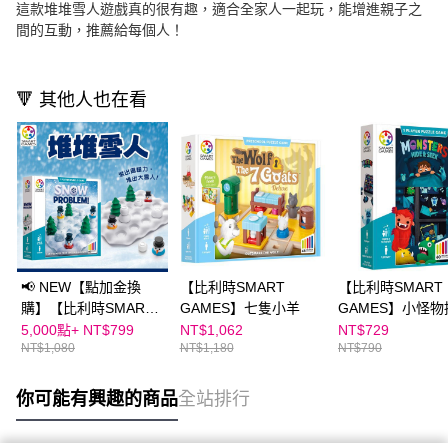
這款堆堆雪人遊戲真的很有趣，適合全家人一起玩，能增進親子之
間的互動，推薦給每個人！
🔻 其他人也在看
📢 NEW【點加金換
【比利時SMART
【比利時SMART
購】【比利時SMART
GAMES】七隻小羊
GAMES】小怪物
GAMES】堆堆雪人
藏
5,000點+
NT$799
NT$1,062
NT$729
NT$1,080
NT$1,180
NT$790
你可能有興趣的商品
全站排行