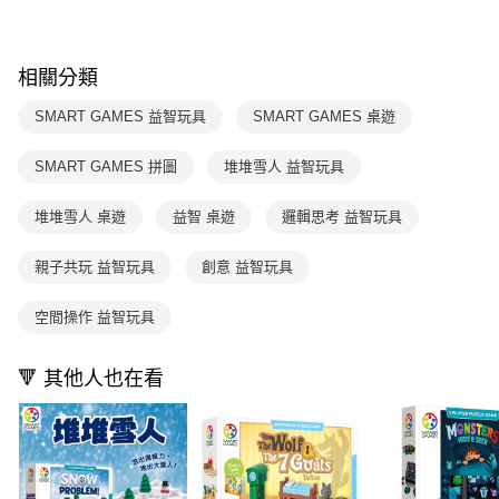
2.透過簡訊連結打開帳單後，可選擇「超商條碼／台灣大直營門市／銀行轉
付款後7-11取貨
結帳頁面，進行簡訊認證並確認金額後，即可完成結帳。
帳／街口支付／iPASS MONEY」等通路繳費。
２．訂單成立數日內，您將收到繳費通知簡訊。
每筆NT$70，滿NT$800(含以上)免運費
３．收到繳費通知簡訊後14天內，點擊此簡訊中的連結，可透過四大超商／
【注意事項】
相關分類
ATM／網路銀行／等多元方式進行付款，方視為交易完成。
國內宅配/郵寄 (不適用離島、海外及郵局i郵箱)
1.本服務係由「台灣大哥大股份有限公司」（以下簡稱本公司）所提供，讓
※ 請注意：結帳手續完成當下不需立刻繳費，但若您需要取消訂單，請聯絡
用戶於交易時，得透過本服務購買商品或服務，並由商店將買賣／分期付款
每筆NT$70，滿NT$800(含以上)免運費
購買商品的店家。未經商家同意取消之訂單仍視為有效，需透過AFTEE先享
SMART GAMES 益智玩具
SMART GAMES 桌遊
買賣價金債權讓與本公司後，依約使用本公司帳單繳交帳款。
後付繳納相關費用。
2.基於同意付款使用「大哥付你分期」之契約關係目的，商店將以您的個人
離島宅配（澎湖、金門、馬祖、小琉球；不適用於郵局i郵箱）
※ 交易是否成功請以「AFTEE先享後付 」之結帳頁面顯示為準，若有關於
資料（包含姓名、電話或地址）提供予台灣大哥大進項蒐集、處理及利用，
SMART GAMES 拼圖
堆堆雪人 益智玩具
是否繳費成功／繳費後需取消欲退款等相關疑問，請聯繫「AFTEE先享後付
每筆NT$200
由本公司與您本人進行分期帳單所需資料之確認、核對及更正。
客戶支援中心」
https://netprotections.freshdesk.com/support/home
3.完整用戶服務條款，請詳閱以下連結：
https://oppay.tw/userRule
堆堆雪人 桌遊
益智 桌遊
邏輯思考 益智玩具
【注意事項】
１．透過由恩沛科技股份有限公司提供之「AFTEE先享後付」服務完成之交
親子共玩 益智玩具
創意 益智玩具
易，需依本服務之必要範圍內提供個人資料，並將交易相關給付款項請求債
權轉讓予恩沛科技股份有限公司。
２．關於個人資料處理事宜，請瀏覽以下網址：
空間操作 益智玩具
https://aftee.tw/terms/#terms3
３．未成年的使用者請事先徵得法定代理人或監護人之同意方可使用
🔻 其他人也在看
「AFTEE先享後付」，若未經同意申辦者引起之損失，本公司不負相關責
任。
４．使用「AFTEE先享後付」時，將依據個別帳號之用戶狀況，依本公司即
時審查核予不同之上限額度；若仍有額度不足之情形，本公司將視審查結果
請求用戶進行身份認證。
５．嚴禁一人註冊多個帳號或使用他人資訊註冊。若發現惡意使用之情形，
恩沛科技股份有限公司將有權停止該用戶之使用額度並採取法律行動。