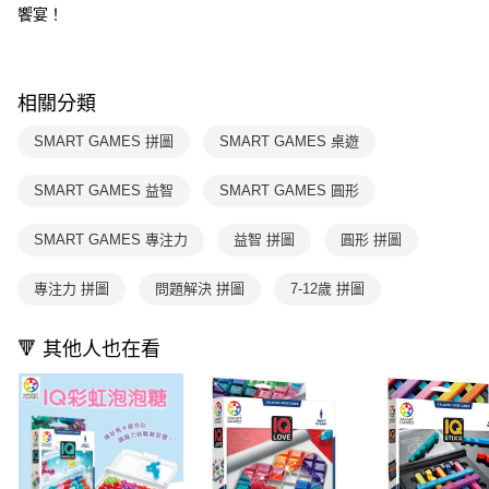
2.透過簡訊連結打開帳單後，可選擇「超商條碼／台灣大直營門市／銀行轉
付款後7-11取貨
饗宴！
結帳頁面，進行簡訊認證並確認金額後，即可完成結帳。
帳／街口支付／iPASS MONEY」等通路繳費。
２．訂單成立數日內，您將收到繳費通知簡訊。
每筆NT$70，滿NT$800(含以上)免運費
３．收到繳費通知簡訊後14天內，點擊此簡訊中的連結，可透過四大超商／
【注意事項】
ATM／網路銀行／等多元方式進行付款，方視為交易完成。
國內宅配/郵寄 (不適用離島、海外及郵局i郵箱)
1.本服務係由「台灣大哥大股份有限公司」（以下簡稱本公司）所提供，讓
※ 請注意：結帳手續完成當下不需立刻繳費，但若您需要取消訂單，請聯絡
相關分類
用戶於交易時，得透過本服務購買商品或服務，並由商店將買賣／分期付款
每筆NT$70，滿NT$800(含以上)免運費
購買商品的店家。未經商家同意取消之訂單仍視為有效，需透過AFTEE先享
買賣價金債權讓與本公司後，依約使用本公司帳單繳交帳款。
後付繳納相關費用。
SMART GAMES 拼圖
SMART GAMES 桌遊
2.基於同意付款使用「大哥付你分期」之契約關係目的，商店將以您的個人
離島宅配（澎湖、金門、馬祖、小琉球；不適用於郵局i郵箱）
※ 交易是否成功請以「AFTEE先享後付 」之結帳頁面顯示為準，若有關於
資料（包含姓名、電話或地址）提供予台灣大哥大進項蒐集、處理及利用，
是否繳費成功／繳費後需取消欲退款等相關疑問，請聯繫「AFTEE先享後付
每筆NT$200
由本公司與您本人進行分期帳單所需資料之確認、核對及更正。
SMART GAMES 益智
SMART GAMES 圓形
客戶支援中心」
https://netprotections.freshdesk.com/support/home
3.完整用戶服務條款，請詳閱以下連結：
https://oppay.tw/userRule
【注意事項】
SMART GAMES 專注力
益智 拼圖
圓形 拼圖
１．透過由恩沛科技股份有限公司提供之「AFTEE先享後付」服務完成之交
易，需依本服務之必要範圍內提供個人資料，並將交易相關給付款項請求債
專注力 拼圖
問題解決 拼圖
7-12歲 拼圖
權轉讓予恩沛科技股份有限公司。
２．關於個人資料處理事宜，請瀏覽以下網址：
https://aftee.tw/terms/#terms3
🔻 其他人也在看
３．未成年的使用者請事先徵得法定代理人或監護人之同意方可使用
「AFTEE先享後付」，若未經同意申辦者引起之損失，本公司不負相關責
任。
４．使用「AFTEE先享後付」時，將依據個別帳號之用戶狀況，依本公司即
時審查核予不同之上限額度；若仍有額度不足之情形，本公司將視審查結果
請求用戶進行身份認證。
５．嚴禁一人註冊多個帳號或使用他人資訊註冊。若發現惡意使用之情形，
恩沛科技股份有限公司將有權停止該用戶之使用額度並採取法律行動。