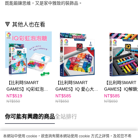
既能鍛鍊思維，又是家中雅致的裝飾品。
🔻 其他人也在看
【比利時SMART
【比利時SMART
【比利時SMART
GAMES】IQ彩虹泡泡
GAMES】IQ 愛心大挑
GAMES】IQ解
糖
戰（含120個遊戲關
戰
NT$519
NT$585
NT$585
NT$550
NT$650
NT$650
卡）｜圖形空間挑戰遊
戲
你可能有興趣的商品
全站排行
本網站中使用 cookie，欲查詢有關本網站使用 cookie 方式之詳情，及若您不希