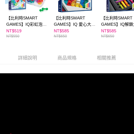
【比利時SMART
【比利時SMART
【比利時SMART
GAMES】IQ彩虹泡泡
GAMES】IQ 愛心大挑
GAMES】IQ解
糖
戰（含120個遊戲關
戰
NT$519
NT$585
NT$585
NT$550
NT$650
NT$650
卡）｜圖形空間挑戰遊
戲
詳細說明
商品規格
相關推薦