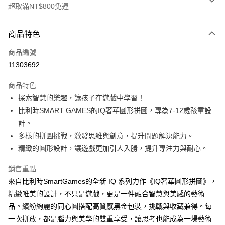
超取滿NT$800免運
付款方式
商品特色
信用卡一次付款
商品編號
LINE Pay
11303692
Apple Pay
商品特色
大哥付你分期
探索智慧的樂趣，讓孩子在遊戲中學習！
相關說明
比利時SMART GAMES的IQ奢華圓形拼圖，專為7-12歲孩童設
【大哥付你分期使用說明】
計。
AFTEE先享後付
1.本服務由台灣大哥大提供，台灣大哥大用戶可立即使用無須另外申請。
多樣的拼圖挑戰，激發思維與創意，提升問題解決能力。
2.付款方式選擇「大哥付你分期」，訂單成立後會自動跳轉到大哥付的交易
相關說明
流程，驗證手機門號後，選擇欲分期的期數、繳款截止日，確認付款後即完
精緻的圓形設計，讓遊戲更加引人入勝，提升專注力與耐心。
【關於「AFTEE先享後付」】
成交易。
ATM付款
AFTEE先享後付是「在收到商品之後才付款」的支付方式。 讓您購物簡單
3.實際核准額度、可分期數及費用金額請依後續交易確認頁面所載為準。
銷售重點
便利好安心！
4.訂單成立30分鐘內，如未前往確認交易或遇審核未通過，訂單將自動取
１．簡單：不需註冊會員、不需綁卡、不需儲值。
來自比利時SmartGames的全新 IQ 系列力作《IQ奢華圓形拼圖》，
運送方式
消。如遇「轉專審核」未通過狀況，表示未達大哥付你分期系統評分，恕無
２．便利：只要手機號碼，簡訊認證，即可結帳。
法說明評估內容。
精緻唯美的設計，不只是遊戲，更是一件融合智慧與美感的藝術
３．安心：先確認商品／服務後，再付款。
付款後全家取貨
【繳款方式說明】
品。繽紛絢麗的同心圓搭配高質感黑金包裝，挑戰與收藏兼得。每
1.分期款項不併入電信帳單，「大哥付你分期」於每月結算日後寄送繳費提
每筆NT$70，滿NT$800(含以上)免運費
【「AFTEE先享後付」結帳流程】
一次拼放，都是腦力與美學的雙重享受，讓思考也能成為一場藝術
醒簡訊。
１．於結帳方式選擇「AFTEE先享後付」後，將跳轉至「AFTEE先享後付」