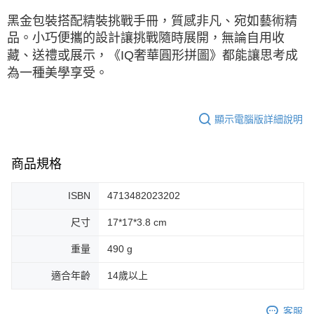
黑金包裝搭配精裝挑戰手冊，質感非凡、宛如藝術精
品。小巧便攜的設計讓挑戰隨時展開，無論自用收
藏、送禮或展示，《IQ奢華圓形拼圖》都能讓思考成
為一種美學享受。
顯示電腦版詳細說明
商品規格
ISBN
4713482023202
尺寸
17*17*3.8 cm
重量
490 g
適合年齡
14歲以上
客服