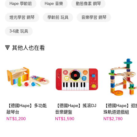
用戶於交易時，得透過本服務購買商品或服務，並由商店將買賣／分期付款
Hape 學齡前
Hape 音樂
動態像素 鋼琴
購買商品的店家。未經商家同意取消之訂單仍視為有效，需透過AFTEE先享
買賣價金債權讓與本公司後，依約使用本公司帳單繳交帳款。
後付繳納相關費用。
2.基於同意付款使用「大哥付你分期」之契約關係目的，商店將以您的個人
※ 交易是否成功請以「AFTEE先享後付 」之結帳頁面顯示為準，若有關於
燈光學習 鋼琴
學齡前 玩具
音樂學習 鋼琴
資料（包含姓名、電話或地址）提供予台灣大哥大進項蒐集、處理及利用，
是否繳費成功／繳費後需取消欲退款等相關疑問，請聯繫「AFTEE先享後付
由本公司與您本人進行分期帳單所需資料之確認、核對及更正。
客戶支援中心」
https://netprotections.freshdesk.com/support/home
3.完整用戶服務條款，請詳閱以下連結：
https://oppay.tw/userRule
3-6歲 玩具
【注意事項】
１．透過由恩沛科技股份有限公司提供之「AFTEE先享後付」服務完成之交
🔻 其他人也在看
易，需依本服務之必要範圍內提供個人資料，並將交易相關給付款項請求債
權轉讓予恩沛科技股份有限公司。
２．關於個人資料處理事宜，請瀏覽以下網址：
https://aftee.tw/terms/#terms3
３．未成年的使用者請事先徵得法定代理人或監護人之同意方可使用
「AFTEE先享後付」，若未經同意申辦者引起之損失，本公司不負相關責
任。
４．使用「AFTEE先享後付」時，將依據個別帳號之用戶狀況，依本公司即
時審查核予不同之上限額度；若仍有額度不足之情形，本公司將視審查結果
請求用戶進行身份認證。
５．嚴禁一人註冊多個帳號或使用他人資訊註冊。若發現惡意使用之情形，
【德國Hape】多功能
【德國Hape】搖滾DJ
【德國Hape】迴
恩沛科技股份有限公司將有權停止該用戶之使用額度並採取法律行動。
敲琴台
音樂鍵盤
珠軌道遊戲組
NT$1,200
NT$1,590
NT$2,780