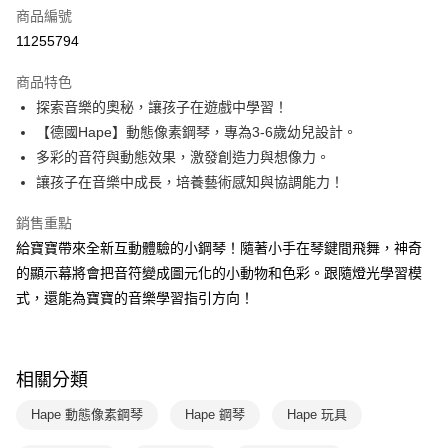
商品編號
LINE Pay
11255794
Apple Pay
商品特色
大哥付你分期
探索音樂的奧秘，讓孩子在遊戲中學習！
相關說明
【德國Hape】動態像素鋼琴，專為3-6歲幼兒設計。
【大哥付你分期使用說明】
多彩的音符與動態效果，激發創造力與想像力。
AFTEE先享後付
1.本服務由台灣大哥大提供，台灣大哥大用戶可立即使用無須另外申請。
讓孩子在音樂中成長，培養藝術感知與協調能力！
2.付款方式選擇「大哥付你分期」，訂單成立後會自動跳轉到大哥付的交易
相關說明
流程，驗證手機門號後，選擇欲分期的期數、繳款截止日，確認付款後即完
【關於「AFTEE先享後付」】
成交易。
銷售重點
ATM付款
AFTEE先享後付是「在收到商品之後才付款」的支付方式。 讓您購物簡單
3.實際核准額度、可分期數及費用金額請依後續交易確認頁面所載為準。
給寶寶帶來全新互動體驗的小鋼琴！隨著小手在琴鍵間飛舞，神奇
便利好安心！
4.訂單成立30分鐘內，如未前往確認交易或遇審核未通過，訂單將自動取
１．簡單：不需註冊會員、不需綁卡、不需儲值。
的顯示幕將會把音符變成圖元化的小動物和色彩。跟隨燈光學習模
運送方式
消。如遇「轉專審核」未通過狀況，表示未達大哥付你分期系統評分，恕無
２．便利：只要手機號碼，簡訊認證，即可結帳。
法說明評估內容。
式，還能為寶寶的音樂學習指引方向！
３．安心：先確認商品／服務後，再付款。
國內宅配/郵寄 (不適用離島、海外及郵局i郵箱)
【繳款方式說明】
1.分期款項不併入電信帳單，「大哥付你分期」於每月結算日後寄送繳費提
每筆NT$70，滿NT$800(含以上)免運費
【「AFTEE先享後付」結帳流程】
醒簡訊。
１．於結帳方式選擇「AFTEE先享後付」後，將跳轉至「AFTEE先享後付」
2.透過簡訊連結打開帳單後，可選擇「超商條碼／台灣大直營門市／銀行轉
結帳頁面，進行簡訊認證並確認金額後，即可完成結帳。
相關分類
帳／街口支付／iPASS MONEY」等通路繳費。
２．訂單成立數日內，您將收到繳費通知簡訊。
３．收到繳費通知簡訊後14天內，點擊此簡訊中的連結，可透過四大超商／
Hape 動態像素鋼琴
Hape 鋼琴
Hape 玩具
【注意事項】
ATM／網路銀行／等多元方式進行付款，方視為交易完成。
1.本服務係由「台灣大哥大股份有限公司」（以下簡稱本公司）所提供，讓
※ 請注意：結帳手續完成當下不需立刻繳費，但若您需要取消訂單，請聯絡