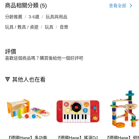
商品相關分類 (5)
查看全部
分齡推薦
3-6歲
玩具與用品
玩具 / 教具 / 桌遊
玩具
音樂
評價
喜歡這個商品嗎？購買後給他一個好評吧
🔻 其他人也在看
【德國Hape】多功能
【德國Hape】搖滾DJ
【德國Hape】迴