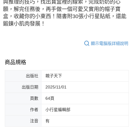
與推理的技巧，找出寶盒裡的線索，完成奶奶的心
願，解完任務後，再手做一個可愛又實用的帽子寶
盒，收藏你的小東西！隨書附30張小行星貼紙，還能
鍛鍊小肌肉發展！
顯示電腦版詳細說明
商品規格
出版社
親子天下
出版日期
2025/11/01
頁數
64頁
作者
小行星編輯部
注音
有