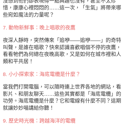
沒想到他們卻表現得一點興趣也沒有，甚至不太珍
惜，康康心裡悶悶的……這一次，「生氣」將帶來哪
些宛如魔法的力量呢？
7. 動物新鮮事：晚上唱歌的夜鷹
夜深人靜時，突然傳來「追咿——追咿——」的奇特
叫聲，是誰在唱歌？快來認識喜歡唱個不停的夜鷹，
看看牠們為何總在夜晚高歌，又是如何在城市裡和人
類和平共居！
8. 小小探索家：海底電纜是什麼？
當我們打開電腦，可以隨時連上世界各地的網站，看
影片、和朋友聊天……這些其實都是「海底電纜」的
功勞。海底電纜是什麼？它和電線有什麼不同？這期
就讓妙妙喵講給你聽！
9. 歷史時光機：跨越海洋的電纜