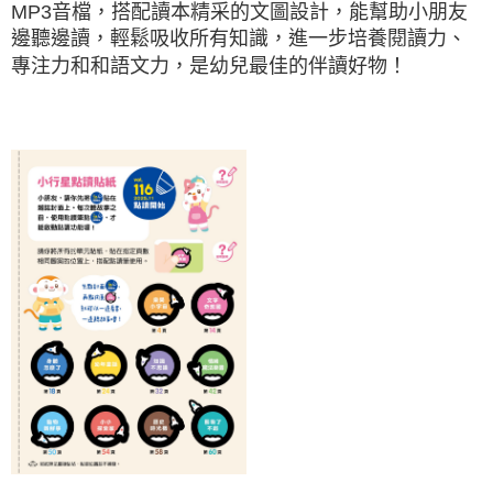
MP3音檔，搭配讀本精采的文圖設計，能幫助小朋友
邊聽邊讀，輕鬆吸收所有知識，進一步培養閱讀力、
專注力和和語文力，是幼兒最佳的伴讀好物！