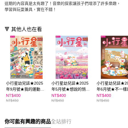
這期的內容真是太有趣了！音樂的探索讓孩子們增添了許多樂趣，
學習與玩耍兼具，實在不錯！
🔻 其他人也在看
小行星幼兒誌★2025
小行星幼兒誌★2025
小行星幼兒誌★20
年9月號★我的運動好
年5月號★想說的悄悄
年6月號★不一樣
幫手
話
NT$400
NT$400
NT$400
NT$450
NT$450
NT$450
你可能有興趣的商品
全站排行