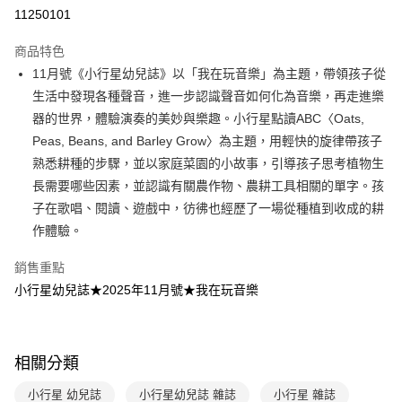
LINE Pay
11250101
Apple Pay
商品特色
大哥付你分期
11月號《小行星幼兒誌》以「我在玩音樂」為主題，帶領孩子從
相關說明
生活中發現各種聲音，進一步認識聲音如何化為音樂，再走進樂
【大哥付你分期使用說明】
器的世界，體驗演奏的美妙與樂趣。小行星點讀ABC〈Oats,
AFTEE先享後付
1.本服務由台灣大哥大提供，台灣大哥大用戶可立即使用無須另外申請。
Peas, Beans, and Barley Grow〉為主題，用輕快的旋律帶孩子
2.付款方式選擇「大哥付你分期」，訂單成立後會自動跳轉到大哥付的交易
相關說明
流程，驗證手機門號後，選擇欲分期的期數、繳款截止日，確認付款後即完
熟悉耕種的步驟，並以家庭菜園的小故事，引導孩子思考植物生
【關於「AFTEE先享後付」】
成交易。
ATM付款
AFTEE先享後付是「在收到商品之後才付款」的支付方式。 讓您購物簡單
長需要哪些因素，並認識有關農作物、農耕工具相關的單字。孩
3.實際核准額度、可分期數及費用金額請依後續交易確認頁面所載為準。
便利好安心！
子在歌唱、閱讀、遊戲中，彷彿也經歷了一場從種植到收成的耕
4.訂單成立30分鐘內，如未前往確認交易或遇審核未通過，訂單將自動取
１．簡單：不需註冊會員、不需綁卡、不需儲值。
運送方式
消。如遇「轉專審核」未通過狀況，表示未達大哥付你分期系統評分，恕無
作體驗。
２．便利：只要手機號碼，簡訊認證，即可結帳。
法說明評估內容。
３．安心：先確認商品／服務後，再付款。
付款後全家取貨
【繳款方式說明】
銷售重點
1.分期款項不併入電信帳單，「大哥付你分期」於每月結算日後寄送繳費提
每筆NT$70，滿NT$800(含以上)免運費
【「AFTEE先享後付」結帳流程】
小行星幼兒誌★2025年11月號★我在玩音樂
醒簡訊。
１．於結帳方式選擇「AFTEE先享後付」後，將跳轉至「AFTEE先享後付」
2.透過簡訊連結打開帳單後，可選擇「超商條碼／台灣大直營門市／銀行轉
付款後7-11取貨
結帳頁面，進行簡訊認證並確認金額後，即可完成結帳。
帳／街口支付／iPASS MONEY」等通路繳費。
２．訂單成立數日內，您將收到繳費通知簡訊。
每筆NT$70，滿NT$800(含以上)免運費
３．收到繳費通知簡訊後14天內，點擊此簡訊中的連結，可透過四大超商／
【注意事項】
相關分類
ATM／網路銀行／等多元方式進行付款，方視為交易完成。
國內宅配/郵寄 (不適用離島、海外及郵局i郵箱)
1.本服務係由「台灣大哥大股份有限公司」（以下簡稱本公司）所提供，讓
※ 請注意：結帳手續完成當下不需立刻繳費，但若您需要取消訂單，請聯絡
用戶於交易時，得透過本服務購買商品或服務，並由商店將買賣／分期付款
每筆NT$70，滿NT$800(含以上)免運費
購買商品的店家。未經商家同意取消之訂單仍視為有效，需透過AFTEE先享
小行星 幼兒誌
小行星幼兒誌 雜誌
小行星 雜誌