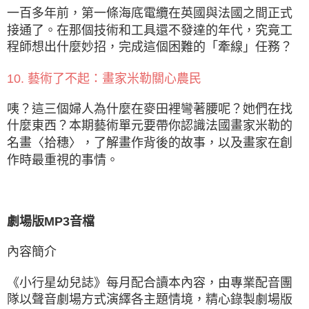
一百多年前，第一條海底電纜在英國與法國之間正式
接通了。在那個技術和工具還不發達的年代，究竟工
程師想出什麼妙招，完成這個困難的「牽線」任務？
10. 藝術了不起：畫家米勒關心農民
咦？這三個婦人為什麼在麥田裡彎著腰呢？她們在找
什麼東西？本期藝術單元要帶你認識法國畫家米勒的
名畫〈拾穗〉，了解畫作背後的故事，以及畫家在創
作時最重視的事情。
劇場版MP3音檔
內容簡介
《小行星幼兒誌》每月配合讀本內容，由專業配音團
隊以聲音劇場方式演繹各主題情境，精心錄製劇場版