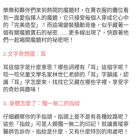
樂樂和夥伴們來到熱鬧的魔鏡村，在賣衣服的攤位看
到一面愛指揮人的魔鏡，它只接受每個人穿成它心中
的「完美造型」！而這場變裝騷動背後，似乎藏著一
個有關魔鏡寶石的祕密……更多線出現了，快跟著他
們一起揭開魔鏡村的祕密吧！
2.文字奇想國：耳
耳這個字是什麼意思？哪些詞裡有「耳」這個字呢？
唸一唸兒童文學名家林世仁老師的「耳」字韻謠，認
識「耳」字怎麼來，找找它又藏在哪些字裡，享受字
的奇妙與趣味！
3. 身體怎麼了：獨一無二的指紋
仔細觀察你的手指頭，指頭上是不是有各種紋路呢？
這些「指紋」可是人類獨一無二的印記！就讓黃瑽寧
醫師告訴你，指紋是什麼、又有什麼特別的用處吧！