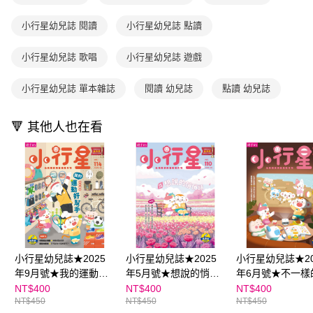
買賣價金債權讓與本公司後，依約使用本公司帳單繳交帳款。
後付繳納相關費用。
2.基於同意付款使用「大哥付你分期」之契約關係目的，商店將以您的個人
離島宅配（澎湖、金門、馬祖、小琉球；不適用於郵局i郵箱）
※ 交易是否成功請以「AFTEE先享後付 」之結帳頁面顯示為準，若有關於
資料（包含姓名、電話或地址）提供予台灣大哥大進項蒐集、處理及利用，
小行星幼兒誌 閱讀
小行星幼兒誌 點讀
是否繳費成功／繳費後需取消欲退款等相關疑問，請聯繫「AFTEE先享後付
每筆NT$200
由本公司與您本人進行分期帳單所需資料之確認、核對及更正。
客戶支援中心」
https://netprotections.freshdesk.com/support/home
3.完整用戶服務條款，請詳閱以下連結：
https://oppay.tw/userRule
小行星幼兒誌 歌唱
小行星幼兒誌 遊戲
【注意事項】
１．透過由恩沛科技股份有限公司提供之「AFTEE先享後付」服務完成之交
小行星幼兒誌 單本雜誌
閱讀 幼兒誌
點讀 幼兒誌
易，需依本服務之必要範圍內提供個人資料，並將交易相關給付款項請求債
權轉讓予恩沛科技股份有限公司。
２．關於個人資料處理事宜，請瀏覽以下網址：
🔻 其他人也在看
https://aftee.tw/terms/#terms3
３．未成年的使用者請事先徵得法定代理人或監護人之同意方可使用
「AFTEE先享後付」，若未經同意申辦者引起之損失，本公司不負相關責
任。
４．使用「AFTEE先享後付」時，將依據個別帳號之用戶狀況，依本公司即
時審查核予不同之上限額度；若仍有額度不足之情形，本公司將視審查結果
請求用戶進行身份認證。
５．嚴禁一人註冊多個帳號或使用他人資訊註冊。若發現惡意使用之情形，
恩沛科技股份有限公司將有權停止該用戶之使用額度並採取法律行動。
小行星幼兒誌★2025
小行星幼兒誌★2025
小行星幼兒誌★20
年9月號★我的運動好
年5月號★想說的悄悄
年6月號★不一樣
幫手
話
NT$400
NT$400
NT$400
NT$450
NT$450
NT$450