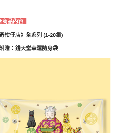
合商品內容
奇柑仔店》全系列 (1-20集)
附贈：錢天堂幸運隨身袋