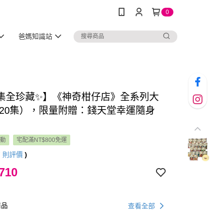
0
爸媽知識站
20集全珍藏✨】《神奇柑仔店》全系列大
（20集），限量附贈：錢天堂幸運隨身
活動
宅配滿NT$800免運
7
則評價
)
710
商品
查看全部