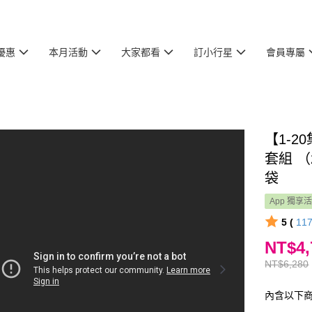
優惠
本月活動
大家都看
訂小行星
會員專屬
【1-
套組 
袋
App 獨享
5 (
11
NT$4,
NT$6,280
內含以下