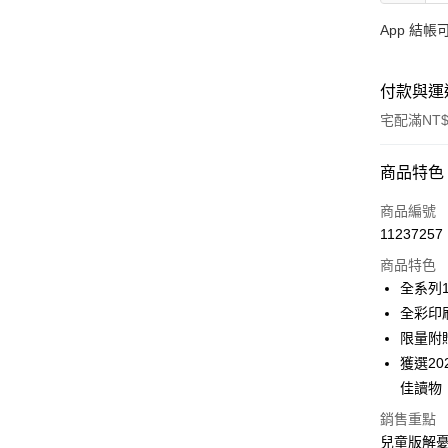
App 結
付款與運
宅配滿NT$
付款方式
商品特色
信用卡一
商品編號
11237257
LINE Pay
商品特色
Apple Pay
全系列1
全彩印
大哥付你
限量附
相關說明
【大哥付
獲選2
AFTEE先
1.本服務
佳讀物
2.付款方
相關說明
流程，驗
銷售重點
【關於「A
ATM付款
完成交易
AFTEE
兒童版解