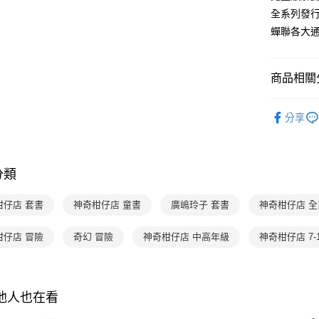
3.實際核
便利好安
全系列發行
4.訂單成
１．簡單
消。如遇
蟬聯各大
２．便利
運送方式
無法說明
３．安心
【繳款方
國內宅配/
1.分期款
【「AFT
商品相關分
醒簡訊。
每筆NT$7
１．於結帳
2.透過簡
付」結帳
分齡推薦
帳／街口支
離島宅配
２．訂單
分享
３．收到繳
每筆NT$2
經典系列
【注意事
／ATM／
1.本服務
※ 請注意
暢銷作者
用戶於交
絡購買商品
款買賣價
分類
先享後付
2.基於同
※ 交易是
資料（包
是否繳費成
柑仔店 套書
神奇柑仔店 童書
廣嶋玲子 套書
神奇柑仔店 
用，由本
付客戶支
3.完整用
柑仔店 冒險
奇幻 冒險
神奇柑仔店 中高年級
神奇柑仔店 7-
【注意事
１．透過由
交易，需
求債權轉
２．關於
其他人也在看
https://aft
３．未成