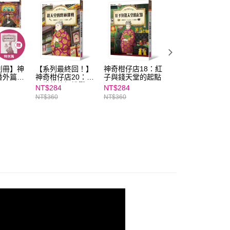
E先享後付」，若未經同意申辦者引起之損失，本公司不負相關責
AFTEE先享後付」時，將依據個別帳號之用戶狀況，依本公司
核予不同之上限額度；若仍有額度不足之情形，本公司將視審查
用戶進行身份認證。
一人註冊多個帳號或使用他人資訊註冊。若發現惡意使用之情
科技股份有限公司將有權停止該用戶之使用額度並採取法律行
別冊】神
【系列最終回！】
神奇柑仔店18：紅
兒童版解憂雜貨店
番外篇套
神奇柑仔店20：錢
子與錢天堂的起點
│神奇柑仔店5-8
園1、最
天堂的終極挑戰
套書（共四冊）
NT$284
NT$284
NT$900
+歡迎光
NT$360
NT$360
NT$1,200
大圖鑑
：神祕可
園特別