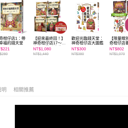
「AFTE
任。
４．使用「
即時審查
結果請求
５．嚴禁
形，恩沛
奇柑仔店1：帶
【迎來最終回！】
歡迎光臨錢天堂：
【限量贈
動。
幸福的錢天堂
神奇柑仔店17～20
神奇柑仔店大圖鑑
奇柑仔店
套書（首刷附贈：
書（天獄
$221
NT$1,080
NT$300
NT$802
錢天堂幸運隨身
新第2集）
$280
NT$1,440
NT$380
NT$1,070
袋）
臨錢天堂
（限量贈
疑的天獄
篇）
說明
相關推薦