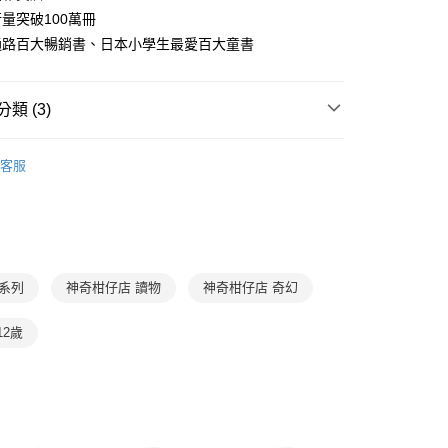
准額度、可分期數及費用金額請依後續交易確認頁面所載為準。
心！
量突破100萬冊
立30分鐘內，如未前往確認交易或遇審核未通過，訂單將自動取
：不需註冊會員、不需綁卡、不需儲值。
「轉專審核」未通過狀況，表示未達大哥付你分期系統評分，恕
通路百大暢銷書、日本小學生最愛百大童書
：只要手機號碼，簡訊認證，即可結帳。
評估內容。
：先確認商品／服務後，再付款。
式說明】
郵寄 (不適用離島、海外及郵局i郵箱)
項不併入電信帳單，「大哥付你分期」於每月結算日後寄送繳費提
EE先享後付」結帳流程】
類 (3)
0，滿NT$800(含以上)免運費
方式選擇「AFTEE先享後付」後，將跳轉至「AFTEE先享後
訊連結打開帳單後，可選擇「超商條碼／台灣大直營門市／銀行轉
頁面，進行簡訊認證並確認金額後，即可完成結帳。
7-12歲
高年級童書
付／iPASS MONEY」等通路繳費。
（澎湖、金門、馬祖、小琉球；不適用於郵局i郵箱）
成立數日內，您將收到繳費通知簡訊。
客服
費通知簡訊後14天內，點擊此簡訊中的連結，可透過四大超商
00
中高年級｜神奇柑仔店
項】
網路銀行／等多元方式進行付款，方視為交易完成。
係由「台灣大哥大股份有限公司」（以下簡稱本公司）所提供，讓
：結帳手續完成當下不需立刻繳費，但若您需要取消訂單，請聯
廣嶋玲子
易時，得透過本服務購買商品或服務，並由商店將買賣／分期付
的店家。未經商家同意取消之訂單仍視為有效，需透過AFTEE
金債權讓與本公司後，依約使用本公司帳單繳交帳款。
繳納相關費用。
意付款使用「大哥付你分期」之契約關係目的，商店將以您的個人
否成功請以「AFTEE先享後付 」之結帳頁面顯示為準，若有關於
含姓名、電話或地址）提供予台灣大哥大進項蒐集、處理及利
功／繳費後需取消欲退款等相關疑問，請聯繫「AFTEE先享後
全系列
神奇柑仔店 讀物
神奇柑仔店 奇幻
公司與您本人進行分期帳單所需資料之確認、核對及更正。
援中心」
https://netprotections.freshdesk.com/support/home
戶服務條款，請詳閱以下連結：
https://oppay.tw/userRule
12歲
項】
恩沛科技股份有限公司提供之「AFTEE先享後付」服務完成之
依本服務之必要範圍內提供個人資料，並將交易相關給付款項請
讓予恩沛科技股份有限公司。
個人資料處理事宜，請瀏覽以下網址：
ee.tw/terms/#terms3
年的使用者請事先徵得法定代理人或監護人之同意方可使用