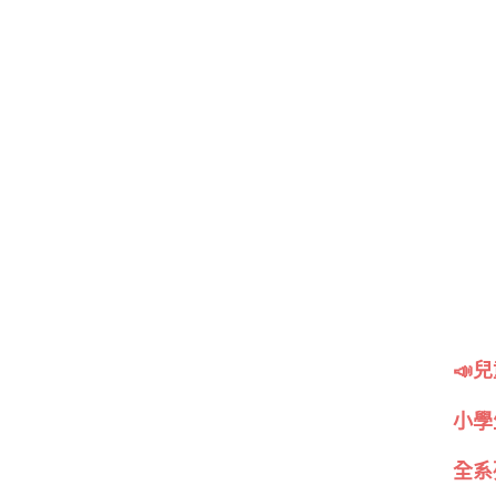
📣
小學
全系