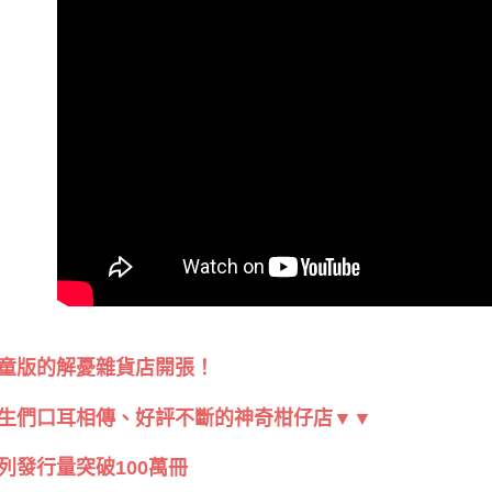
兒童版的解憂雜貨店開張！
生們口耳相傳、好評不斷的神奇柑仔店▼▼
列發行量突破100萬冊