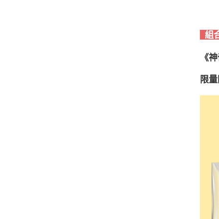
組
《神
限量