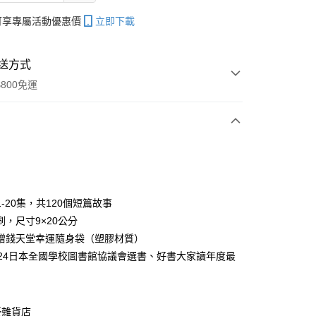
帳可享專屬活動優惠價
立即下載
送方式
800免運
次付款
-20集，共120個短篇故事
刷，尺寸9×20公分
分期
贈錢天堂幸運隨身袋（塑膠材質）
你分期使用說明】
024日本全國學校圖書館協議會選書、好書大家讀年度最
享後付
由台灣大哥大提供，台灣大哥大用戶可立即使用無須另外申請。
式選擇「大哥付你分期」，訂單成立後會自動跳轉到大哥付的交易
證手機門號後，選擇欲分期的期數、繳款截止日，確認付款後即
FTEE先享後付」】
。
先享後付是「在收到商品之後才付款」的支付方式。 讓您購物簡單
憂雜貨店