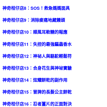
神奇柑仔店8：SOS！救急媽媽面具
神奇柑仔店9：消除痠痛地藏饅頭
神奇柑仔店10：順風耳軟糖的報應
神奇柑仔店11：失控的最強驅蟲香水
神奇柑仔店12：神祕人與駱駝輕鬆符
神奇柑仔店13：合身花生與神祕實驗
神奇柑仔店14：炫耀餅乾的副作用
神奇柑仔店15：冒牌的長髮公主餅乾
神奇柑仔店16：忍者薑片的正面對決