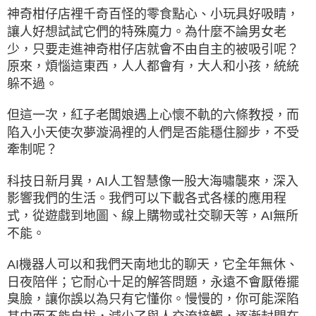
神奇柑仔店裡千奇百怪的零食點心、小玩具好吸睛，
讓人好想試試它們的特殊魔力。為什麼不論男女老
少，只要走進神奇柑仔店就會不由自主的被吸引呢？
原來，煩惱這東西，人人都會有，大人和小孩，統統
躲不過。
但這一次，紅子老闆娘遇上心懷不軌的六條教授，而
陷入小天使次夢漩渦裡的人們是否能穩住腳步，不受
牽制呢？
科技日新月異，AI人工智慧像一股大海嘯襲來，深入
影響我們的生活。我們可以下載各式各樣的應用程
式，從遊戲到地圖、線上購物或社交聊天等，AI無所
不能。
AI機器人可以和我們天南地北的聊天，它全年無休、
日夜陪伴；它耐心十足的解答問題，永遠不會厭倦擺
臭臉，讓你誤以為只有它懂你。慢慢的，你可能深陷