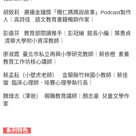
胡致莉 廣播金鐘獎「欖仁媽媽說故事」Podcast製作
人｜高詩佳 語文教育書籍暢銷作家｜
彭遠芬 教育部閱讀推手｜彭冠綸 館長小編｜葉惠貞
清華大學附小資深教師｜
廖淑霞 臺北市私立再興小學研究教師｜蔡依橙 素養
教育工作坊核心講師｜
蔡孟耘（小壁虎老師） 宜蘭縣竹林國小教師｜蔡佳
璇 臨床心理師．哇賽心理學執行長｜
魏瑋志（澤爸） 親職教育講師｜顏志豪 兒童文學作
家
系列特色