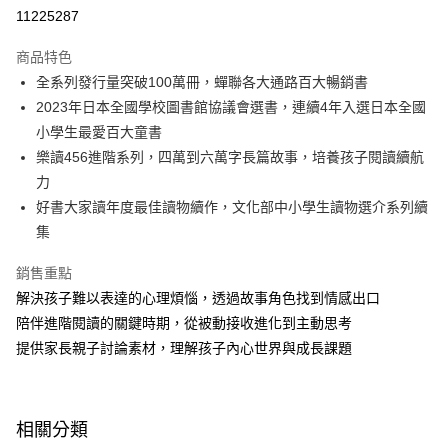
LINE Pay
11225287
Apple Pay
商品特色
大哥付你分期
全系列發行量突破100萬冊，蟬聯各大通路百大暢銷書
相關說明
2023年日本全國學校圖書館協議會選書，連續4年入選日本全國
【大哥付你分期使用說明】
小學生最愛百大童書
AFTEE先享後付
1.本服務由台灣大哥大提供，台灣大哥大用戶可立即使用無須另外申請。
樂讀456進階系列，四萬到六萬字長篇故事，培養孩子閱讀續航
2.付款方式選擇「大哥付你分期」，訂單成立後會自動跳轉到大哥付的交易
相關說明
流程，驗證手機門號後，選擇欲分期的期數、繳款截止日，確認付款後即完
力
【關於「AFTEE先享後付」】
成交易。
ATM付款
AFTEE先享後付是「在收到商品之後才付款」的支付方式。 讓您購物簡單
好書大家讀年度最佳讀物續作，文化部中小學生讀物選介系列續
3.實際核准額度、可分期數及費用金額請依後續交易確認頁面所載為準。
便利好安心！
集
4.訂單成立30分鐘內，如未前往確認交易或遇審核未通過，訂單將自動取
１．簡單：不需註冊會員、不需綁卡、不需儲值。
運送方式
消。如遇「轉專審核」未通過狀況，表示未達大哥付你分期系統評分，恕無
２．便利：只要手機號碼，簡訊認證，即可結帳。
法說明評估內容。
銷售重點
３．安心：先確認商品／服務後，再付款。
付款後全家取貨
【繳款方式說明】
解決孩子難以表達的心理煩惱，透過故事角色找到情感出口
1.分期款項不併入電信帳單，「大哥付你分期」於每月結算日後寄送繳費提
每筆NT$70，滿NT$800(含以上)免運費
【「AFTEE先享後付」結帳流程】
陪伴進階閱讀的關鍵時期，從被動接收進化到主動思考
醒簡訊。
１．於結帳方式選擇「AFTEE先享後付」後，將跳轉至「AFTEE先享後付」
2.透過簡訊連結打開帳單後，可選擇「超商條碼／台灣大直營門市／銀行轉
付款後7-11取貨
提供家長親子討論素材，理解孩子內心世界與成長課題
結帳頁面，進行簡訊認證並確認金額後，即可完成結帳。
帳／街口支付／iPASS MONEY」等通路繳費。
２．訂單成立數日內，您將收到繳費通知簡訊。
每筆NT$70，滿NT$800(含以上)免運費
３．收到繳費通知簡訊後14天內，點擊此簡訊中的連結，可透過四大超商／
【注意事項】
ATM／網路銀行／等多元方式進行付款，方視為交易完成。
國內宅配/郵寄 (不適用離島、海外及郵局i郵箱)
1.本服務係由「台灣大哥大股份有限公司」（以下簡稱本公司）所提供，讓
※ 請注意：結帳手續完成當下不需立刻繳費，但若您需要取消訂單，請聯絡
相關分類
用戶於交易時，得透過本服務購買商品或服務，並由商店將買賣／分期付款
每筆NT$70，滿NT$800(含以上)免運費
購買商品的店家。未經商家同意取消之訂單仍視為有效，需透過AFTEE先享