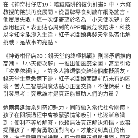
在《神奇柑仔店19：暗藏陷阱的復仇計畫》中，六條
教授的陰謀再度展開。從冒牌零食到散布網路謠言，
他屢屢失敗，這一次卻寄望於名為「小天使次夢」的
應用程式。表面貼心周到的APP暗藏危險陷阱，科技
以全知全能滲入生活，紅子老闆娘與錢天堂能否化解
挑戰，是故事的亮點。
《神奇柑仔店20：錢天堂的終極挑戰》則將矛盾推向
高潮。「小天使次夢」一推出便風靡全國，甚至引發
「次夢依賴症」。許多人將煩惱交給這個虛擬朋友，
錢天堂生意急速下滑，紅子老闆娘面臨前所未有的困
境。當人工智慧與魔法點心正面交鋒，不僅精采，也
引發思考：究竟誰才是真正能幫助人們的力量？
這兩集延續系列奇幻魅力，同時融入當代社會關懷。
孩子在閱讀過程中會被緊張情節吸引，也逐漸意識
到：便利不等於解答，依賴無法真正解決煩惱。故事
提醒孩子，唯有勇敢面對內心，才能找到真正的出
路。友情需要真誠維繫，壓力需要正視與調適，願望