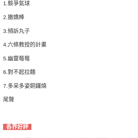
1.競爭氣球
2.撒嬌棒
3.傾訴丸子
4.六條教授的計畫
5.幽靈莓莓
6.對不起拉麵
7.多采多姿銅鑼燒
尾聲
各界好評