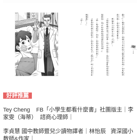
好評推薦
Tey Cheng FB「小學生都看什麼書」社團版主｜李
家雯（海蒂） 諮商心理師｜
李貞慧 國中教師暨兒少讀物譯者｜林怡辰 資深國小
教師&作家｜