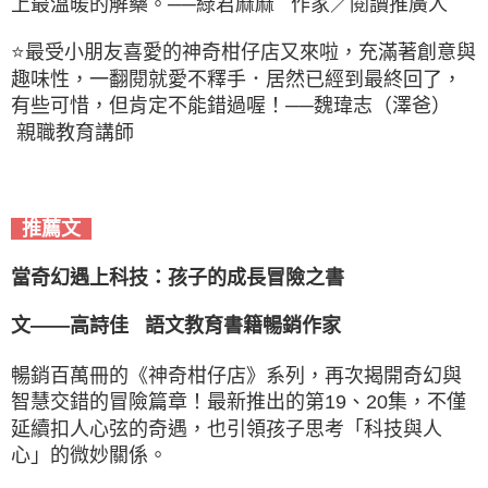
上最溫暖的解藥。
──綠君麻麻 作家／閱讀推廣人
⭐最受小朋友喜愛的神奇柑仔店又來啦，充滿著創意與
趣味性，一翻閱就愛不釋手．居然已經到最終回了，
有些可惜，但肯定不能錯過喔！
──魏瑋志（澤爸）
親職教育講師
推薦文
當奇幻遇上科技：孩子的成長冒險之書
文——高詩佳 語文教育書籍暢銷作家
暢銷百萬冊的《神奇柑仔店》系列，再次揭開奇幻與
智慧交錯的冒險篇章！最新推出的第19、20集，不僅
延續扣人心弦的奇遇，也引領孩子思考「科技與人
心」的微妙關係。