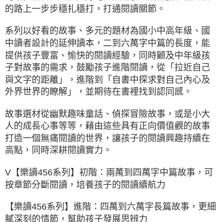
的路上一步步穩扎穩打，打通閱讀關節。
系列以好看的故事、多元的題材為國小中高年級、國
中讀者設計的延伸讀本，二到六萬字中篇的長度，能
提供孩子豐富、愉快的閱讀經驗，同時顧及中年級孩
子對故事的需求，鼓勵孩子進階閱讀，從「拉近自己
與文字的距離」，進階到「自書中探求對自己內心及
外界世界的瞭解」，並期待在書裡找到認同感。
故事選材從幽默趣味童話、偵探冒險故事，或是小大
人的成長心事等等，藉由這些具有正向價值觀的故事
打造一個無痛閱讀的世界，讓孩子的閱讀興趣持續在
高點，同時深耕閱讀實力。
V【樂讀456系列】初階：兩萬到四萬字中篇故事，可
按章節分斷閱讀，培養孩子的閱讀續航力
【樂讀456系列】進階：四萬到六萬字長篇故事，更細
膩深刻的情節，幫助孩子發展思辨力