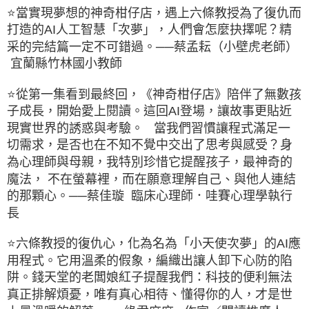
⭐當實現夢想的神奇柑仔店，遇上六條教授為了復仇而
打造的AI人工智慧「次夢」，人們會怎麼抉擇呢？精
采的完結篇一定不可錯過。
──蔡孟耘（小壁虎老師）
宜蘭縣竹林國小教師
⭐從第一集看到最終回，《神奇柑仔店》陪伴了無數孩
子成長，開始愛上閱讀。這回AI登場，讓故事更貼近
現實世界的誘惑與考驗。 當我們習慣讓程式滿足一
切需求，是否也在不知不覺中交出了思考與感受？身
為心理師與母親，我特別珍惜它提醒孩子，最神奇的
魔法， 不在螢幕裡，而在願意理解自己、與他人連結
的那顆心。
──蔡佳璇 臨床心理師．哇賽心理學執行
長
⭐六條教授的復仇心，化為名為「小天使次夢」的AI應
用程式。它用溫柔的假象，編織出讓人卸下心防的陷
阱。錢天堂的老闆娘紅子提醒我們：科技的便利無法
真正排解煩憂，唯有真心相待、懂得你的人，才是世