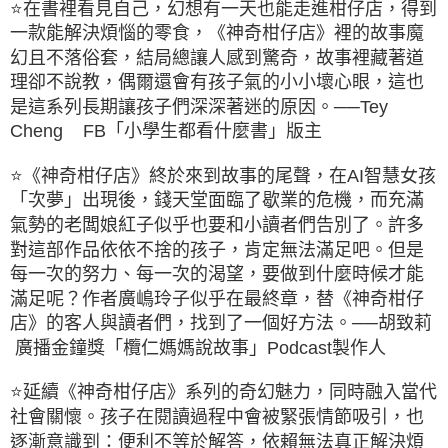
⭐在書裡看見自己，幻想有一天也能走進柑仔店，得到
一款能解決煩惱的零食，《神奇柑仔店》裡的故事魔
幻且不落俗套，結局總讓人感到驚奇，故事裡藏著道
理卻不說教，偶爾還會有孩子氣的小小壞心眼，這也
是這系列長期讓孩子們深深著迷的原因。
──Tey
Cheng FB「小學生都看什麼書」版主
⭐《神奇柑仔店》終於來到故事的尾聲，在AI智慧女孩
「次夢」出現後，錢天堂面臨了歇業的危機，而充滿
氣勢的老闆娘紅子似乎也要和小讀者們告別了。許多
對這部作品依依不捨的孩子，肯定無法滿足吧。但是
每一次的努力、每一次的渴望，要做到什麼時候才能
滿足呢？作者廣嶋玲子似乎在最終章，替《神奇柑仔
店》的客人與讀者們，找到了一個好方法。
──胡致莉
廣播金鐘獎「欖仁媽媽說故事」Podcast製作人
⭐延續《神奇柑仔店》系列的奇幻魅力，同時融入當代
社會關懷。孩子在閱讀過程中會被緊張情節吸引，也
逐漸意識到：便利不等於解答，依賴無法真正解決煩