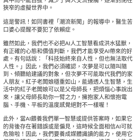
其中而不能自拔，減少了與人交流接觸，逐漸封閉在
狹窄的虛擬世界中。
這是警訊！如同書裡「潮流新聞」的報導中，醫生苦
口婆心提醒不要犯了依賴症。
雖然如此，我們也不必把AI人工智慧看成洪水猛獸，
有正確的心態和價值判斷，我們才能享受AI帶來的好
處。有句話說：「科技始終來自人性，但也無法取代
人性。」因此，我們必須確認，次夢是可以隨叫隨
到、傾聽給建議的對象，但次夢不可能取代我們的家
人朋友。紅子老闆娘穩重如山，能通透人生智慧，生
活中的紅子老闆娘可以是父母師長，把煩惱心事說出
來，讓父母師長助你一臂之力，擁抱家人和懷抱電
腦、手機、平板的溫度感覺絕對不一樣喔！
此外，當AI餵養我們單一智慧或提供答案時，如果它
的背後存在著錯誤或是偏見，這時候全面相信AI可就
危險啦！因此，我們要養成媒體識讀的能力，使用它