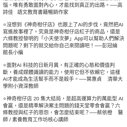
惱。唯有勇敢面對內心，才能找到真正的出路。
──高
詩佳 語文教育書籍暢銷作家
⭐沒想到《神奇柑仔店》也跟上了AI的步伐，竟然把AI
寫進故事裡了。究竟是神奇柑仔店紅子的商品，還是
六條教授發明的「小天使次夢」App可以幫助人們解決
問題呢？剩下的就交給你自己來閱讀吧！
──彭冠綸
館長小編
⭐面對AI 科技的日新月異，有正確的心態和價值判
斷，養成媒體識讀的能力，使用它但不依賴它，這樣
AI才能成為生活幫手而不是殺手。
──葉惠貞 清華大
學附小資深教師
⭐神奇柑仔店 20 集大結局，是超高運算力的萬能型 AI
會贏，還是精準解決案主問題的錢天堂零食會贏？六
條教授與紅子的恩怨，會怎麼結束呢？
──蔡依橙 醫
師 / 素養教育工作坊核心講師