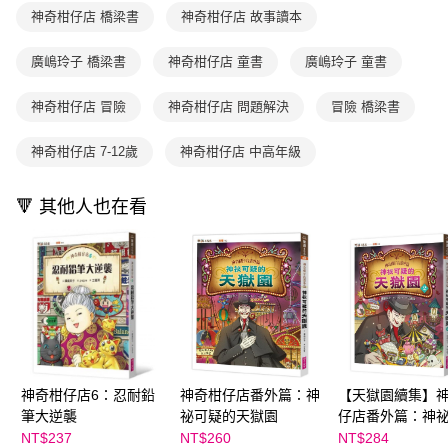
買賣價金債權讓與本公司後，依約使用本公司帳單繳交帳款。
後付繳納相關費用。
神奇柑仔店 橋梁書
神奇柑仔店 故事讀本
2.基於同意付款使用「大哥付你分期」之契約關係目的，商店將以您的個人
離島宅配（澎湖、金門、馬祖、小琉球；不適用於郵局i郵箱）
※ 交易是否成功請以「AFTEE先享後付 」之結帳頁面顯示為準，若有關於
資料（包含姓名、電話或地址）提供予台灣大哥大進項蒐集、處理及利用，
是否繳費成功／繳費後需取消欲退款等相關疑問，請聯繫「AFTEE先享後付
每筆NT$200
由本公司與您本人進行分期帳單所需資料之確認、核對及更正。
廣嶋玲子 橋梁書
神奇柑仔店 童書
廣嶋玲子 童書
客戶支援中心」
https://netprotections.freshdesk.com/support/home
3.完整用戶服務條款，請詳閱以下連結：
https://oppay.tw/userRule
海外包裹航空運送
查看運費
【注意事項】
神奇柑仔店 冒險
神奇柑仔店 問題解決
冒險 橋梁書
１．透過由恩沛科技股份有限公司提供之「AFTEE先享後付」服務完成之交
易，需依本服務之必要範圍內提供個人資料，並將交易相關給付款項請求債
神奇柑仔店 7-12歲
神奇柑仔店 中高年級
權轉讓予恩沛科技股份有限公司。
２．關於個人資料處理事宜，請瀏覽以下網址：
https://aftee.tw/terms/#terms3
🔻 其他人也在看
３．未成年的使用者請事先徵得法定代理人或監護人之同意方可使用
「AFTEE先享後付」，若未經同意申辦者引起之損失，本公司不負相關責
任。
４．使用「AFTEE先享後付」時，將依據個別帳號之用戶狀況，依本公司即
時審查核予不同之上限額度；若仍有額度不足之情形，本公司將視審查結果
請求用戶進行身份認證。
５．嚴禁一人註冊多個帳號或使用他人資訊註冊。若發現惡意使用之情形，
恩沛科技股份有限公司將有權停止該用戶之使用額度並採取法律行動。
神奇柑仔店6：忍耐鉛
神奇柑仔店番外篇：神
【天獄園續集】
筆大逆襲
祕可疑的天獄園
仔店番外篇：神
的天獄園２
NT$237
NT$260
NT$284