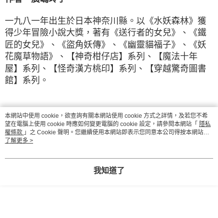
一九八一年出生於日本神奈川縣。以《水妖森林》獲
得少年冒險小說大獎，著有《送行者的女兒》、《鐵
匠
的女兒》、《盜角妖傳》、《幽靈貓福子》、《妖
花魔草物語》、【神奇柑仔店】系列、【魔法十年
屋】系
列、【怪奇漢方桃印】系列、【穿越驚奇圖書
館】系列。
本網站中使用 cookie，欲查詢有關本網站使用 cookie 方式之詳情，及若您不希
繪者 jyajya
望在電腦上使用 cookie 時應如何變更電腦的 cookie 設定，請參閱本網站「
隱私
權條款
」之 Cookie 聲明。您繼續使用本網站即表示您同意本公司得按本網站使
用條款之 Cookie 聲明使用 cookie。
了解更多 >
出生於福岡縣，曾經在以手機業務為主的公司製作
APP和網站，並協助網站的經營，二〇一一年成為自
由設
計師。目前拓展了插圖等業務，活躍在更廣泛的
我知道了
領域。
個人網站：http://www.juno.dti.ne.jp/~jyajya/