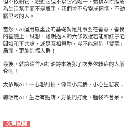
但不依賴它，親近它但不以它為唯一，這樣AI才能成
為生活幫手而不是殺手，我們才不會變成懶惰、不動
腦思考的人。
當然，AI運用最重要的基礎就是凡事要在善意、善良
的基礎上，試想，聰明過人的六條教授若能和紅子老
闆娘和平共處，或是互相幫助，豈不能創造「雙贏」
局面，更能造福人群！
最後，就讓這首AI打油詩來為犯了次夢依賴症的人解
套吧！
太依賴AI，一心想討拍，像兩小無猜，小心生悲哀；
聰明用AI，生活有點嗨，方便門打開，腦袋不會呆。
文章試閱