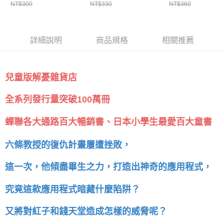
NT$300
NT$330
NT$360
詳細說明
商品規格
相關推薦
兒童版解憂雜貨店
全系列發行量突破100萬冊
蟬聯各大通路百大暢銷書、日本小學生最愛百大童書
六條教授的復仇計畫屢遭挫敗，
這一次，他傾盡畢生之力，打造出神奇的應用程式，
究竟這款應用程式暗藏什麼陷阱？
又將對紅子和錢天堂造成怎樣的威脅呢？