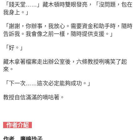
「錢天堂……」藏木頓時雙眼發亮，「沒問題，包在
我身上。」
「謝謝，你辦事，我放心。需要資金和助手時，隨時
告訴我。我會像之前一樣，隨時提供支援。」
「好。」
藏木拿著檔案走出辦公室後，六條教授咧嘴笑了起
來。
「下一次……這次必定能夠成功。」
教授自信滿滿的嘀咕著。
作者介紹
作者 廣嶋玲子