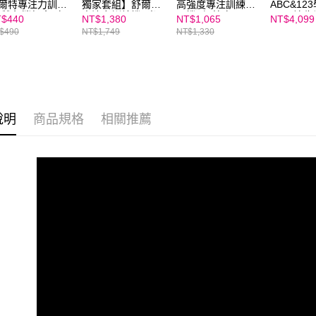
爾特專注力訓練
獨家套組】舒爾特
高強度專注訓練循
ABC&12
-雙色攜行盒 (顏
專注力訓練機+光
環機 (極簡白)
2000片收
$440
NT$1,380
NT$1,065
NT$4,099
隨機出貨)
光老師專注力問診
加加積木
$490
NT$1,749
NT$1,330
室：滿足生理發
展，破解教養關卡
說明
商品規格
相關推薦