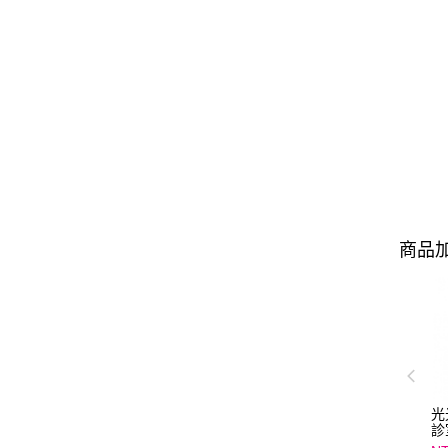
商品加
光
診
展