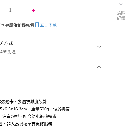
清除
紀錄
帳可享專屬活動優惠價
立即下載
送方式
499免運
次付款
20張題卡，多層次難度設計
.5×6.5×16.3cm，重量500g，便於攜帶
分期
計注音題型，配合幼小銜接需求
你分期使用說明】
固，非人為損壞享有保修服務
享後付
由台灣大哥大提供，台灣大哥大用戶可立即使用無須另外申請。