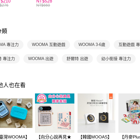
$210
NT$528
２．關於
，向分心說再
$276
NT$660
https://aft
！
３．未成
「AFTE
任。
分類
４．使用「
即時審查
結果請求
MA 專注力
WOOMA 互動遊戲
WOOMA 3-6歲
互動遊戲 
５．嚴禁
形，恩沛
特 專注力
WOOMA 出遊
舒爾特 出遊
幼小銜接 專注力
動。
其他人也在看
臺灣WOOMA】
【向分心說再見★
【韓國MOOAS】
【丹麥Plus