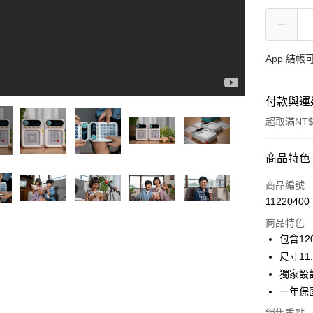
App 結
付款與運
超取滿NT$
付款方式
商品特色
信用卡一
商品編號
11220400
LINE Pay
商品特色
Apple Pay
包含1
尺寸11
大哥付你
獨家設
相關說明
【大哥付
一年保
AFTEE先
1.本服務