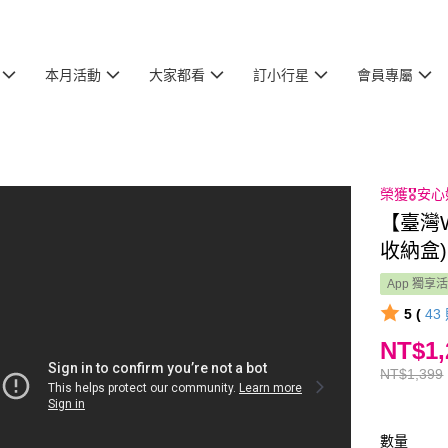
本月活動
大家都看
訂小行星
會員專屬
榮獲🎖️
【臺灣
收納盒)
App 獨享
5 (
43
NT$1,
NT$1,399
數量