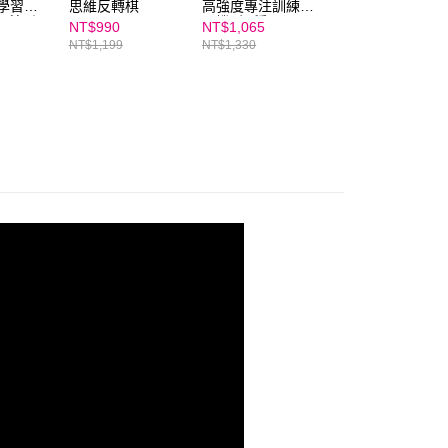
3學習
思維反轉棋
高強度專注訓練循
旋轉不倒翁｜旋轉
納箱 ｜
環機 (沉穩黑)
不倒翁、感官訓
NT$990
NT$1,065
NT$1,425
練、手眼協調
NT$1,199
NT$1,330
NT$1,585