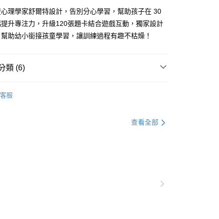
式選擇「大哥付你分期」，訂單成立後會自動跳轉到大哥付的交易
心理學家舒爾特設計，告別分心學習，幫助孩子在 30
證手機門號後，選擇欲分期的期數、繳款截止日，確認付款後即
FTEE先享後付」】
。
先享後付是「在收到商品之後才付款」的支付方式。 讓您購物簡單
提升專注力，升級120張題卡結合遊戲互動，獨家設計
准額度、可分期數及費用金額請依後續交易確認頁面所載為準。
心！
，幫助幼小銜接孩童學習，讓訓練過程有趣不枯燥！
立30分鐘內，如未前往確認交易或遇審核未通過，訂單將自動取
：不需註冊會員、不需綁卡、不需儲值。
「轉專審核」未通過狀況，表示未達大哥付你分期系統評分，恕
：只要手機號碼，簡訊認證，即可結帳。
評估內容。
：先確認商品／服務後，再付款。
式說明】
類 (6)
取貨｜8/8-8/14運費優惠，結帳滿499即享免運。
項不併入電信帳單，「大哥付你分期」於每月結算日後寄送繳費提
EE先享後付」結帳流程】
0，滿NT$499(含以上)免運費
方式選擇「AFTEE先享後付」後，將跳轉至「AFTEE先享後
3-6歲
玩具與用品
訊連結打開帳單後，可選擇「超商條碼／台灣大直營門市／銀行轉
頁面，進行簡訊認證並確認金額後，即可完成結帳。
客服
付／iPASS MONEY」等通路繳費。
1取貨
成立數日內，您將收到繳費通知簡訊。
學習工具
費通知簡訊後14天內，點擊此簡訊中的連結，可透過四大超商
0，滿NT$800(含以上)免運費
項】
網路銀行／等多元方式進行付款，方視為交易完成。
🚗出遊車上不無聊
查看全部
係由「台灣大哥大股份有限公司」（以下簡稱本公司）所提供，讓
：結帳手續完成當下不需立刻繳費，但若您需要取消訂單，請聯
郵寄 (不適用離島、海外及郵局i郵箱)
易時，得透過本服務購買商品或服務，並由商店將買賣／分期付
現貨專區 🚚 24hr 下單快速出貨！
的店家。未經商家同意取消之訂單仍視為有效，需透過AFTEE
金債權讓與本公司後，依約使用本公司帳單繳交帳款。
繳納相關費用。
0，滿NT$800(含以上)免運費
 / 桌遊
安心好玩具 ★ 專家評選
意付款使用「大哥付你分期」之契約關係目的，商店將以您的個人
否成功請以「AFTEE先享後付 」之結帳頁面顯示為準，若有關於
含姓名、電話或地址）提供予台灣大哥大進項蒐集、處理及利
功／繳費後需取消欲退款等相關疑問，請聯繫「AFTEE先享後
（澎湖、金門、馬祖、小琉球；不適用於郵局i郵箱）
☀️親子夏日出遊↗選物推薦
公司與您本人進行分期帳單所需資料之確認、核對及更正。
援中心」
https://netprotections.freshdesk.com/support/home
00
戶服務條款，請詳閱以下連結：
https://oppay.tw/userRule
項】
恩沛科技股份有限公司提供之「AFTEE先享後付」服務完成之
依本服務之必要範圍內提供個人資料，並將交易相關給付款項請
讓予恩沛科技股份有限公司。