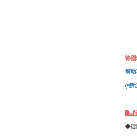
德國
幫助
(*
商
◆德