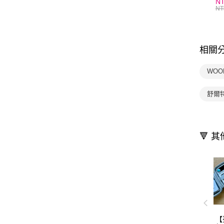
NT
卡
NT
見
相關
WOO
舒爾
🔻 
【