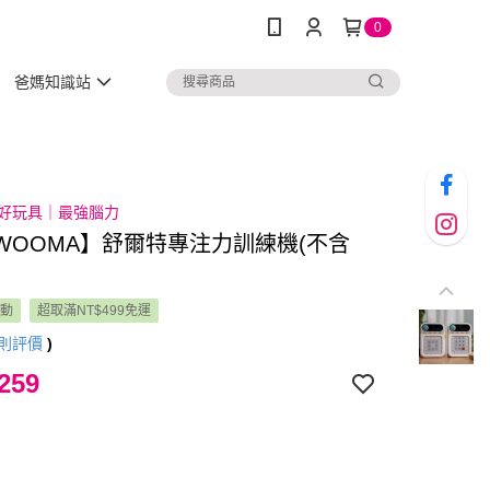
0
爸媽知識站
安心好玩具｜最強腦力
WOOMA】舒爾特專注力訓練機(不含
活動
超取滿NT$499免運
則評價
)
259