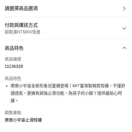
請選擇商品選項
付款與運送方式
超取滿NT$800免運
付款方式
商品特色
信用卡一次付款
商品編號
LINE Pay
11136328
Apple Pay
商品特色
大哥付你分期
樂樂小宇宙全新形象兒童襪登場！MIT臺灣製棉質短襪，不僅舒
相關說明
適透氣，更擁有超強止滑功能，為孩子的小腳丫提供最貼心呵
【大哥付你分期使用說明】
護。
AFTEE先享後付
1.本服務由台灣大哥大提供，台灣大哥大用戶可立即使用無須另外申請。
2.付款方式選擇「大哥付你分期」，訂單成立後會自動跳轉到大哥付的交易
相關說明
銷售重點
流程，驗證手機門號後，選擇欲分期的期數、繳款截止日，確認付款後即完
【關於「AFTEE先享後付」】
成交易。
樂樂小宇宙止滑短襪
ATM付款
AFTEE先享後付是「在收到商品之後才付款」的支付方式。 讓您購物簡單
3.實際核准額度、可分期數及費用金額請依後續交易確認頁面所載為準。
便利好安心！
4.訂單成立30分鐘內，如未前往確認交易或遇審核未通過，訂單將自動取