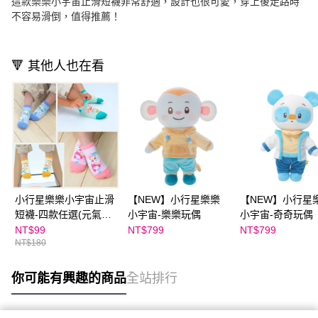
這款樂樂小宇宙止滑短襪非常舒適，設計也很可愛，穿上後走路時
不容易滑倒，值得推薦！
🔻 其他人也在看
小行星樂樂小宇宙止滑
【NEW】小行星樂樂
【NEW】小行星
短襪-四款任選(元氣樂
小宇宙-樂樂玩偶
小宇宙-奇奇玩偶
樂款/活力心心款/機智
NT$99
NT$799
NT$799
NT$180
奇奇款/開朗康康款)👉
APP限定優惠
你可能有興趣的商品
全站排行