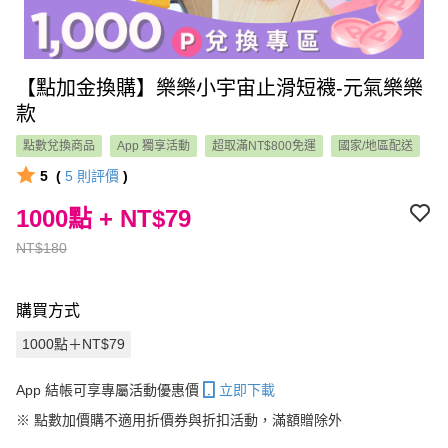
【點加金換購】樂樂小宇宙止滑短襪-元氣樂樂
款
點數兌換商品
App 獨享活動
超取滿NT$800免運
國家/地區配送
5
(
5
則評價
)
1000點 + NT$79
NT$180
購買方式
1000點＋NT$79
App 結帳可享專屬活動優惠價
立即下載
※
點數加價購不適用折價券與折扣活動，滿額贈除外