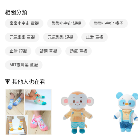
１．簡單：不需註冊會員、不需綁卡、不需儲值。
運送方式
消。如遇「轉專審核」未通過狀況，表示未達大哥付你分期系統評分，恕無
２．便利：只要手機號碼，簡訊認證，即可結帳。
法說明評估內容。
３．安心：先確認商品／服務後，再付款。
相關分類
付款後全家取貨
【繳款方式說明】
1.分期款項不併入電信帳單，「大哥付你分期」於每月結算日後寄送繳費提
每筆NT$70，滿NT$800(含以上)免運費
【「AFTEE先享後付」結帳流程】
樂樂小宇宙 童襪
樂樂小宇宙 短襪
樂樂小宇宙 襪子
醒簡訊。
１．於結帳方式選擇「AFTEE先享後付」後，將跳轉至「AFTEE先享後付」
2.透過簡訊連結打開帳單後，可選擇「超商條碼／台灣大直營門市／銀行轉
付款後7-11取貨
結帳頁面，進行簡訊認證並確認金額後，即可完成結帳。
帳／街口支付／iPASS MONEY」等通路繳費。
元氣樂樂 童襪
元氣樂樂 短襪
止滑 童襪
２．訂單成立數日內，您將收到繳費通知簡訊。
每筆NT$70，滿NT$800(含以上)免運費
３．收到繳費通知簡訊後14天內，點擊此簡訊中的連結，可透過四大超商／
【注意事項】
ATM／網路銀行／等多元方式進行付款，方視為交易完成。
止滑 短襪
舒適 童襪
透氣 童襪
國內宅配/郵寄 (不適用離島、海外及郵局i郵箱)
1.本服務係由「台灣大哥大股份有限公司」（以下簡稱本公司）所提供，讓
※ 請注意：結帳手續完成當下不需立刻繳費，但若您需要取消訂單，請聯絡
用戶於交易時，得透過本服務購買商品或服務，並由商店將買賣／分期付款
每筆NT$70，滿NT$800(含以上)免運費
購買商品的店家。未經商家同意取消之訂單仍視為有效，需透過AFTEE先享
買賣價金債權讓與本公司後，依約使用本公司帳單繳交帳款。
MIT臺灣製 童襪
後付繳納相關費用。
2.基於同意付款使用「大哥付你分期」之契約關係目的，商店將以您的個人
離島宅配（澎湖、金門、馬祖、小琉球；不適用於郵局i郵箱）
※ 交易是否成功請以「AFTEE先享後付 」之結帳頁面顯示為準，若有關於
資料（包含姓名、電話或地址）提供予台灣大哥大進項蒐集、處理及利用，
是否繳費成功／繳費後需取消欲退款等相關疑問，請聯繫「AFTEE先享後付
每筆NT$200
🔻 其他人也在看
由本公司與您本人進行分期帳單所需資料之確認、核對及更正。
客戶支援中心」
https://netprotections.freshdesk.com/support/home
3.完整用戶服務條款，請詳閱以下連結：
https://oppay.tw/userRule
海外包裹航空運送
查看運費
【注意事項】
１．透過由恩沛科技股份有限公司提供之「AFTEE先享後付」服務完成之交
易，需依本服務之必要範圍內提供個人資料，並將交易相關給付款項請求債
權轉讓予恩沛科技股份有限公司。
２．關於個人資料處理事宜，請瀏覽以下網址：
https://aftee.tw/terms/#terms3
３．未成年的使用者請事先徵得法定代理人或監護人之同意方可使用
「AFTEE先享後付」，若未經同意申辦者引起之損失，本公司不負相關責