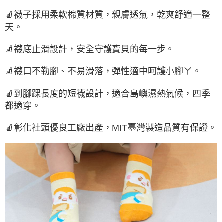
🧦襪子採用柔軟棉質材質，親膚透氣，乾爽舒適一整
天。
🧦襪底止滑設計，安全守護寶貝的每一步。
🧦襪口不勒腳、不易滑落，彈性適中呵護小腳ㄚ。
🧦到腳踝長度的短襪設計，適合島嶼濕熱氣候，四季
都適穿。
🧦彰化社頭優良工廠出產，MIT臺灣製造品質有保證。