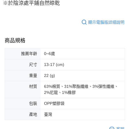
※於陰涼處平鋪自然晾乾
顯示電腦版詳細說明
商品規格
推薦年齡
0~6歲
尺寸
13-17 (cm)
重量
22 (g)
材質
63%棉質、31%聚酯纖維、3%彈性纖維、
2%尼龍、1%橡膠
包裝
OPP塑膠袋
產地
臺灣
客服