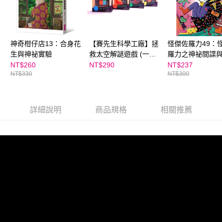
神奇柑仔店13：合身花
【賽先生科學工廠】拯
怪傑佐羅力49：
生與神祕實驗
救太空解謎遊戲 (一入/
羅力之神祕間諜
隨機出貨)
力
NT$260
NT$290
NT$237
NT$330
NT$300
詳細說明
商品規格
相關推薦