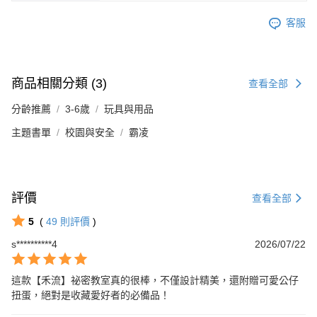
客服
商品相關分類 (3)
查看全部
分齡推薦
3-6歲
玩具與用品
主題書單
校園與安全
霸凌
評價
查看全部
5
(
49
則評價
)
s**********4
2026/07/22
這款【禾流】祕密教室真的很棒，不僅設計精美，還附贈可愛公仔
扭蛋，絕對是收藏愛好者的必備品！