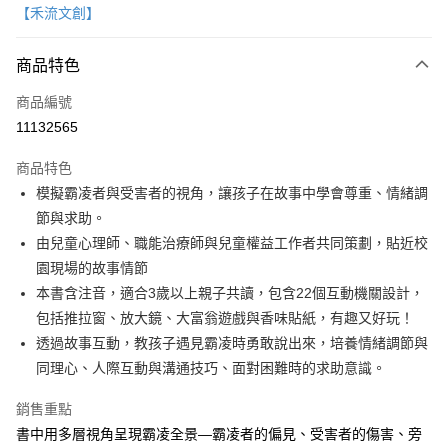
【禾流文創】
LINE Pay
商品特色
Apple Pay
商品編號
大哥付你分期
11132565
相關說明
【大哥付你分期使用說明】
AFTEE先享後付
商品特色
1.本服務由台灣大哥大提供，台灣大哥大用戶可立即使用無須另外申請。
2.付款方式選擇「大哥付你分期」，訂單成立後會自動跳轉到大哥付的交易
相關說明
模擬霸凌者與受害者的視角，讓孩子在故事中學會尊重、情緒調
流程，驗證手機門號後，選擇欲分期的期數、繳款截止日，確認付款後即完
【關於「AFTEE先享後付」】
節與求助。
成交易。
ATM付款
AFTEE先享後付是「在收到商品之後才付款」的支付方式。 讓您購物簡單
3.實際核准額度、可分期數及費用金額請依後續交易確認頁面所載為準。
由兒童心理師、職能治療師與兒童權益工作者共同策劃，貼近校
便利好安心！
4.訂單成立30分鐘內，如未前往確認交易或遇審核未通過，訂單將自動取
１．簡單：不需註冊會員、不需綁卡、不需儲值。
園現場的故事情節
運送方式
消。如遇「轉專審核」未通過狀況，表示未達大哥付你分期系統評分，恕無
２．便利：只要手機號碼，簡訊認證，即可結帳。
本書含注音，適合3歲以上親子共讀，包含22個互動機關設計，
法說明評估內容。
３．安心：先確認商品／服務後，再付款。
付款後全家取貨｜8/8-8/14運費優惠，結帳滿499即享免運。
【繳款方式說明】
包括推拉窗、放大鏡、大富翁遊戲與香味貼紙，有趣又好玩！
1.分期款項不併入電信帳單，「大哥付你分期」於每月結算日後寄送繳費提
每筆NT$70，滿NT$499(含以上)免運費
【「AFTEE先享後付」結帳流程】
透過故事互動，教孩子遇見霸凌時勇敢說出來，培養情緒調節與
醒簡訊。
１．於結帳方式選擇「AFTEE先享後付」後，將跳轉至「AFTEE先享後付」
2.透過簡訊連結打開帳單後，可選擇「超商條碼／台灣大直營門市／銀行轉
同理心、人際互動與溝通技巧、面對困難時的求助意識。
付款後7-11取貨
結帳頁面，進行簡訊認證並確認金額後，即可完成結帳。
帳／街口支付／iPASS MONEY」等通路繳費。
２．訂單成立數日內，您將收到繳費通知簡訊。
每筆NT$70，滿NT$800(含以上)免運費
銷售重點
３．收到繳費通知簡訊後14天內，點擊此簡訊中的連結，可透過四大超商／
【注意事項】
ATM／網路銀行／等多元方式進行付款，方視為交易完成。
書中用多層視角呈現霸凌全景—霸凌者的偏見、受害者的傷害、旁
國內宅配/郵寄 (不適用離島、海外及郵局i郵箱)
1.本服務係由「台灣大哥大股份有限公司」（以下簡稱本公司）所提供，讓
※ 請注意：結帳手續完成當下不需立刻繳費，但若您需要取消訂單，請聯絡