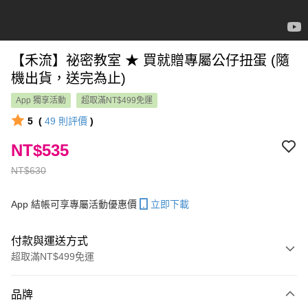
【禾流】祕密教室 ★ 買就贈專屬公仔扭蛋 (隨
機出貨，送完為止)
App 獨享活動
超取滿NT$499免運
5
(
49
則評價
)
NT$535
NT$630
App 結帳可享專屬活動優惠價
立即下載
付款與運送方式
超取滿NT$499免運
付款方式
品牌
信用卡一次付款