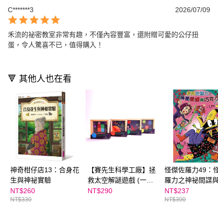
C*******3
2026/07/09
禾流的祕密教室非常有趣，不僅內容豐富，還附贈可愛的公仔扭
蛋，令人驚喜不已，值得購入！
🔻 其他人也在看
神奇柑仔店13：合身花
【賽先生科學工廠】拯
怪傑佐羅力49：
生與神祕實驗
救太空解謎遊戲 (一入/
羅力之神祕間諜
隨機出貨)
力
NT$260
NT$290
NT$237
NT$330
NT$300