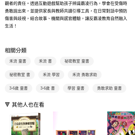
用戶於交易時，得透過本服務購買商品或服務，並由商店將買賣／分期付款
觀者的責任。透過互動遊戲幫助孩子辨識霸凌行為，學會在受傷時
每筆NT$70，滿NT$800(含以上)免運費
購買商品的店家。未經商家同意取消之訂單仍視為有效，需透過AFTEE先享
買賣價金債權讓與本公司後，依約使用本公司帳單繳交帳款。
後付繳納相關費用。
勇敢說出來，並提供家長與教師共讀引導工具，在日常對話中預防
2.基於同意付款使用「大哥付你分期」之契約關係目的，商店將以您的個人
離島宅配（澎湖、金門、馬祖、小琉球；不適用於郵局i郵箱）
※ 交易是否成功請以「AFTEE先享後付 」之結帳頁面顯示為準，若有關於
傷害與歧視，結合故事、機關與感官體驗，讓反霸凌教育自然融入
資料（包含姓名、電話或地址）提供予台灣大哥大進項蒐集、處理及利用，
是否繳費成功／繳費後需取消欲退款等相關疑問，請聯繫「AFTEE先享後付
每筆NT$200
由本公司與您本人進行分期帳單所需資料之確認、核對及更正。
生活！
客戶支援中心」
https://netprotections.freshdesk.com/support/home
3.完整用戶服務條款，請詳閱以下連結：
https://oppay.tw/userRule
【注意事項】
１．透過由恩沛科技股份有限公司提供之「AFTEE先享後付」服務完成之交
易，需依本服務之必要範圍內提供個人資料，並將交易相關給付款項請求債
相關分類
權轉讓予恩沛科技股份有限公司。
２．關於個人資料處理事宜，請瀏覽以下網址：
禾流 童書
禾流 書
祕密教室 童書
https://aftee.tw/terms/#terms3
３．未成年的使用者請事先徵得法定代理人或監護人之同意方可使用
祕密教室 書
禾流 學習
禾流 勇敢求助
「AFTEE先享後付」，若未經同意申辦者引起之損失，本公司不負相關責
任。
４．使用「AFTEE先享後付」時，將依據個別帳號之用戶狀況，依本公司即
3-6歲 童書
3-6歲 書
學習 童書
勇敢求助 童書
時審查核予不同之上限額度；若仍有額度不足之情形，本公司將視審查結果
請求用戶進行身份認證。
５．嚴禁一人註冊多個帳號或使用他人資訊註冊。若發現惡意使用之情形，
🔻 其他人也在看
恩沛科技股份有限公司將有權停止該用戶之使用額度並採取法律行動。