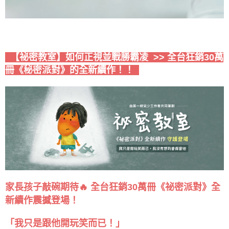
【祕密教室】如何正視並戰勝霸凌 >> 全台狂銷30萬
冊
《秘密派對》的全新續作！！
家長孩子敲碗期待🔥 全台狂銷30萬冊《祕密派對》全
新續作震撼登場！
「我只是跟他開玩笑而已！」