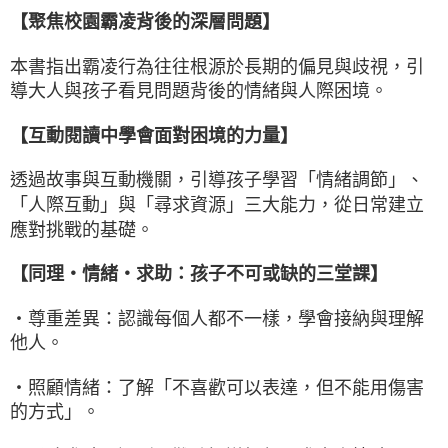
【聚焦校園霸凌背後的深層問題】
本書指出霸凌行為往往根源於長期的偏見與歧視，引
導大人與孩子看見問題背後的情緒與人際困境。
【互動閱讀中學會面對困境的力量】
透過故事與互動機關，引導孩子學習「情緒調節」、
「人際互動」與「尋求資源」三大能力，從日常建立
應對挑戰的基礎。
【同理‧情緒‧求助：孩子不可或缺的三堂課】
・尊重差異：認識每個人都不一樣，學會接納與理解
他人。
・照顧情緒：了解「不喜歡可以表達，但不能用傷害
的方式」。