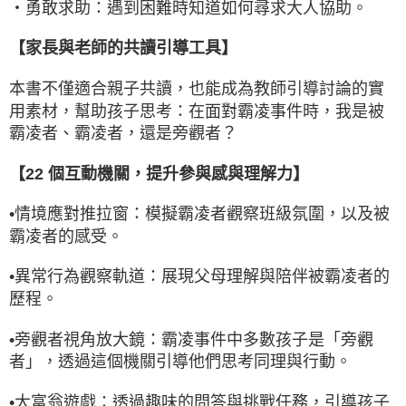
・勇敢求助：遇到困難時知道如何尋求大人協助。
【家長與老師的共讀引導工具】
本書不僅適合親子共讀，也能成為教師引導討論的實
用素材，幫助孩子思考：在面對霸凌事件時，我是被
霸凌者、霸凌者，還是旁觀者？
【22 個互動機關，提升參與感與理解力】
•
情境應對推拉窗：模擬霸凌者觀察班級氛圍，以及被
霸凌者的感受。
•
異常行為觀察軌道：展現父母理解與陪伴被霸凌者的
歷程。
•
旁觀者視角放大鏡：霸凌事件中多數孩子是「旁觀
者」，透過這個機關引導他們思考同理與行動。
•
大富翁遊戲：透過趣味的問答與挑戰任務，引導孩子