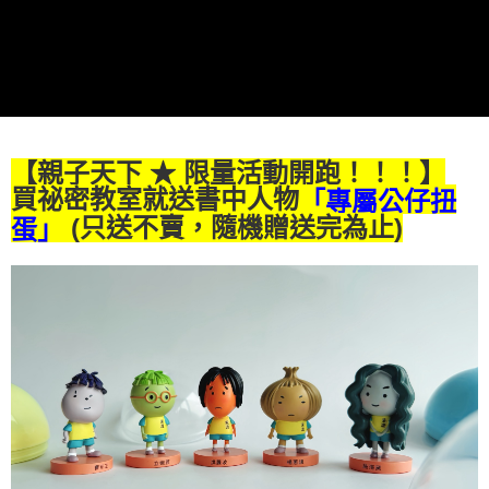
【親子天下 ★ 限量活動開跑！！！】
買祕密教室就送書中人物
「專屬公仔扭
(只送不賣，隨機贈送完為止)
蛋」