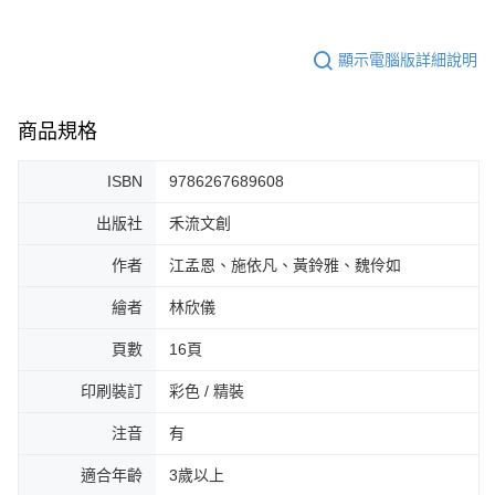
顯示電腦版詳細說明
商品規格
ISBN
9786267689608
出版社
禾流文創
作者
江孟恩、施依凡、黃鈴雅、魏伶如
繪者
林欣儀
頁數
16頁
印刷裝訂
彩色 / 精裝
注音
有
適合年齡
3歲以上