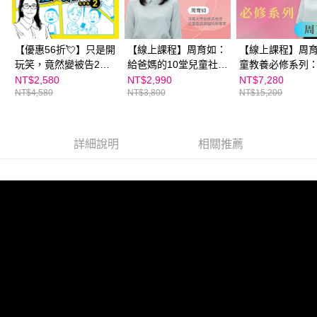
【優惠56折💘】只是開
【線上課程】周育如：
【線上課程】周
玩笑，竟然變被告2：
給爸媽的10堂兒童社交
童教養必修系列
帶孩子看懂生活中的法
課｜親子天下線上學校
力ｘ社交力ｘ閱
NT$2,580
NT$2,990
NT$7,280
NT$4,580
NT$3,800
NT$15,200
律風險，輕鬆養成法治
課業力｜親子天
觀念！｜線上課程｜親
學校
子天下線上學校
詳細說明
相關推薦