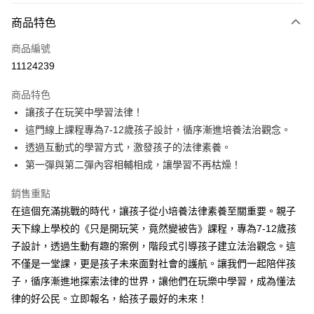
付款方式
商品特色
信用卡一次付款
商品編號
ATM付款
11124239
運送方式
商品特色
讓孩子在玩笑中學習法律！
數位發送
這門線上課程專為7-12歲孩子設計，循序漸進培養法治觀念。
免運費
透過互動式的學習方式，激發孩子的法律素養。
第一彈與第二彈內容相輔相成，讓學習不再枯燥！
銷售重點
在這個充滿挑戰的時代，讓孩子從小培養法律素養至關重要。親子
天下線上學校的《只是開玩笑，竟然變被告》課程，專為7-12歲孩
子設計，透過生動有趣的案例，階段式引導孩子建立法治觀念。這
不僅是一堂課，更是孩子未來面對社會的護航。讓我們一起陪伴孩
子，循序漸進地探索法律的世界，讓他們在玩樂中學習，成為懂法
律的好公民。立即報名，給孩子最好的未來！