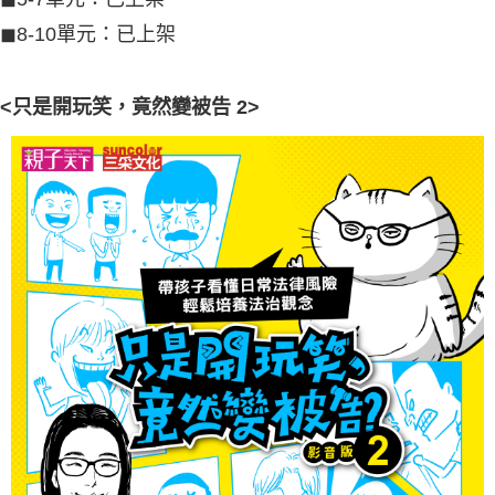
◼︎8-10單元：已上架
<只是開玩笑，竟然變被告 2>