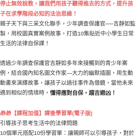
停止無效說教，讓我們用孩子聽得進去的方式，提升孩
子在求學階段必知的法治思維！
親子天下與三采文化聯手，少年調查保護官──吉靜如監
製，用校園真實案例故事，打造10集貼近中小學生日常
生活的法律自保課！
透過少年調查保護官吉靜如多年來接觸到的青少年案
例，結合國內知名圖文作家—大力的幽默插圖，用生動
動畫來演繹故事，讓孩子以過往事件為借鏡，當他未來
遇到相似的情境時，
懂得應對自保，趨吉避凶！
🎁🎁【課程加值】課後學習單(電子版)
引導孩子思考生活中的法律問題
10個單元搭配10份學習單：讓親師可以引導孩子，對於