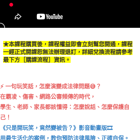
★本課程購買後，課程權益即會立刻幫您開通，課程
一經正式開課恕無法辦理退訂，詳細兌換流程請參考
最下方［購課流程］資訊。
⚡ 一句玩笑話，怎麼演變成法律問題😅？
在霸凌、傷害、網路公審頻傳的時代，
學生、老師、家長都該懂得：怎麼說話、怎麼保護自
己！
《只是開玩笑，竟然變被告？》影音動畫版🎞️
用最生活化的案例，教你預防法律風險、正確自保。