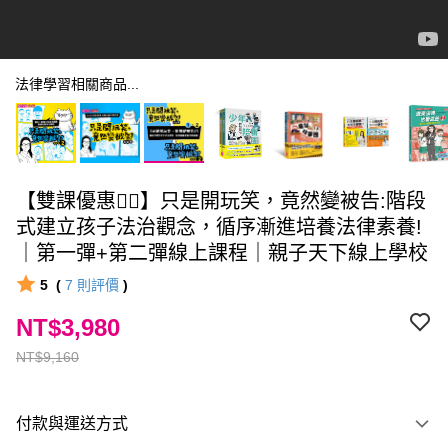
法律學習相關商品...
【雙課優惠❤️‍🔥】只是開玩笑，竟然變被告:階段
式建立孩子法治觀念，循序漸進培養法律素養!
｜第一彈+第二彈線上課程｜親子天下線上學校
5
(
7
則評價
)
NT$3,980
NT$9,160
付款與運送方式