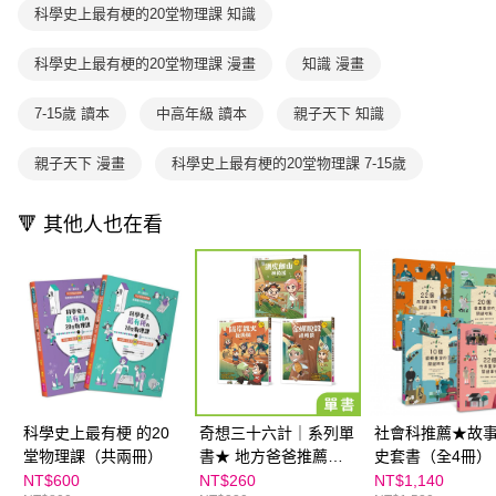
用戶於交易時，得透過本服務購買商品或服務，並由商店將買賣／分期付款
科學史上最有梗的20堂物理課 知識
每筆NT$70，滿NT$800(含以上)免運費
購買商品的店家。未經商家同意取消之訂單仍視為有效，需透過AFTEE先享
買賣價金債權讓與本公司後，依約使用本公司帳單繳交帳款。
後付繳納相關費用。
2.基於同意付款使用「大哥付你分期」之契約關係目的，商店將以您的個人
離島宅配（澎湖、金門、馬祖、小琉球；不適用於郵局i郵箱）
※ 交易是否成功請以「AFTEE先享後付 」之結帳頁面顯示為準，若有關於
科學史上最有梗的20堂物理課 漫畫
知識 漫畫
資料（包含姓名、電話或地址）提供予台灣大哥大進項蒐集、處理及利用，
是否繳費成功／繳費後需取消欲退款等相關疑問，請聯繫「AFTEE先享後付
每筆NT$200
由本公司與您本人進行分期帳單所需資料之確認、核對及更正。
客戶支援中心」
https://netprotections.freshdesk.com/support/home
3.完整用戶服務條款，請詳閱以下連結：
https://oppay.tw/userRule
7-15歲 讀本
中高年級 讀本
親子天下 知識
海外包裹航空運送
查看運費
【注意事項】
１．透過由恩沛科技股份有限公司提供之「AFTEE先享後付」服務完成之交
親子天下 漫畫
科學史上最有梗的20堂物理課 7-15歲
易，需依本服務之必要範圍內提供個人資料，並將交易相關給付款項請求債
權轉讓予恩沛科技股份有限公司。
２．關於個人資料處理事宜，請瀏覽以下網址：
🔻 其他人也在看
https://aftee.tw/terms/#terms3
３．未成年的使用者請事先徵得法定代理人或監護人之同意方可使用
「AFTEE先享後付」，若未經同意申辦者引起之損失，本公司不負相關責
任。
４．使用「AFTEE先享後付」時，將依據個別帳號之用戶狀況，依本公司即
時審查核予不同之上限額度；若仍有額度不足之情形，本公司將視審查結果
請求用戶進行身份認證。
５．嚴禁一人註冊多個帳號或使用他人資訊註冊。若發現惡意使用之情形，
恩沛科技股份有限公司將有權停止該用戶之使用額度並採取法律行動。
科學史上最有梗 的20
奇想三十六計｜系列單
社會科推薦★故
堂物理課（共兩冊）
書★ 地方爸爸推薦品
史套書（全4冊）
項
孩子寫的第一套
NT$600
NT$260
NT$1,140