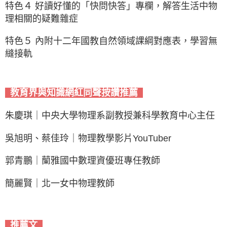
特色４ 好讀好懂的「快問快答」專欄，解答生活中物
理相關的疑難雜症
特色５ 內附十二年國教自然領域課綱對應表，學習無
縫接軌
教育界與知識網紅同聲按讚推薦
朱慶琪｜中央大學物理系副教授兼科學教育中心主任
吳旭明、蔡佳玲｜物理教學影片YouTuber
郭青鵬｜蘭雅國中數理資優班專任教師
簡麗賢｜北一女中物理教師
推薦文