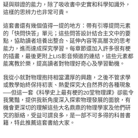
疑與辯證的能力，除了吸收書中史實和科學知識外，
這樣的思辨力也非常可貴。
這套書還有幾個值得一提的地方：帶有引導提問元素
的「快問快答」單元；這些問答設計結合主文中的要
點，協助讀者培養出整合、延伸內容等高層次的思考
能力，進而達成探究學習。每章節還加入許多很有梗
的插畫，最後更附上LIS影音頻道的連結，這些元素都
能寓教於樂，提高讀者對物理好奇心及學習動機。
我從小就對物理抱持相當濃厚的興趣，之後不管求學
或教學始終保持初衷、熱愛探究大自然界的各種現象
──但這一套《科學史上最有梗的20堂物理課》卻能令
我驚豔，提供我新角度深入探索物理發展的面貌，有
機會更深切的理解這些大名鼎鼎的物理學家及他們研
究的脈絡，受益可謂良多，是一部不可多得的科普書
籍，特此推薦這套書給大家。