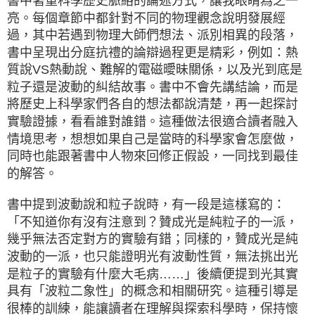
書中著重科學歷史脈絡的論述方式，讓我眼睛為之一
亮。每個章節中都針對不同的物理觀念說明發展經
過，其中若遇到物理大師們想法、派別相異的段落，
書中呈現出分庭抗禮的論辯過程更是精彩，例如：熱
質說VS熱動說、難解的電磁曖昧關係，以及光到底是
粒子還是波動的糾結故事。書中不會先講結論，而是
將歷史上科學家們各自的想法都說清楚，再一起探討
實驗證據，看看誰對誰錯。這種做法很適合讀者融入
情境思考，想想如果自己是當時的科學家會怎麼做，
同時也能跟著書中人物來回修正假設，一同找到最佳
的解答。
書中提到波動說和粒子說時，有一段是這樣寫的：
「不知道你有沒有注意到？贊成光是純粒子的一派，
幾乎無法否定對方的實驗有錯；同樣的，贊成光是純
波動的一派，也只能證明光有波動性質，無法挑出光
是粒子的實驗有什麼大毛病……」後續便提到光其實
具有「波粒二象性」的概念和相關研究。這種引導是
很棒的訓練，能讓讀者在理解與探索科學時，保持懷