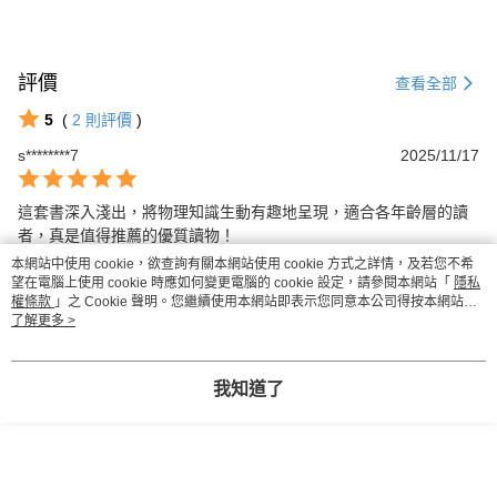
評價
查看全部
5
(
2
則評價
)
s********7
2025/11/17
這套書深入淺出，將物理知識生動有趣地呈現，適合各年齡層的讀
者，真是值得推薦的優質讀物！
本網站中使用 cookie，欲查詢有關本網站使用 cookie 方式之詳情，及若您不希
望在電腦上使用 cookie 時應如何變更電腦的 cookie 設定，請參閱本網站「
隱私
h********g
2025/11/03
權條款
」之 Cookie 聲明。您繼續使用本網站即表示您同意本公司得按本網站使
用條款之 Cookie 聲明使用 cookie。
了解更多 >
這套書籍深入淺出，將物理知識與趣味結合，讓人讀後不僅增長見
識，也能享受學習的樂趣，非常推薦！
我知道了
🔻 其他人也在看