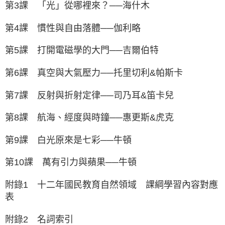
第3課 「光」從哪裡來？──海什木
第4課 慣性與自由落體──伽利略
第5課 打開電磁學的大門──吉爾伯特
第6課 真空與大氣壓力──托里切利&帕斯卡
第7課 反射與折射定律──司乃耳&笛卡兒
第8課 航海、經度與時鐘──惠更斯&虎克
第9課 白光原來是七彩──牛頓
第10課 萬有引力與蘋果──牛頓
附錄1 十二年國民教育自然領域 課綱學習內容對應
表
附錄2 名詞索引