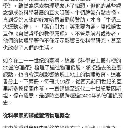
學》，雖然為探索物理現象起了個頭，但他的某些觀
念卻成為科學發展的巨大阻礙。牛頓脾氣有點古怪，
直到受好人緣的好友哈雷鼓勵與贊助，才將「牛頓三
大運動定律」、「萬有引力」等重要內容，寫成曠世
巨作《自然哲學的數學原理》。不管是前者或後者，
他們的物理學著作不僅深深影響日後科學研究，甚至
也改變了人們的生活。
如今在二十一世紀的臺灣，這套《科學史上最有梗的
20堂物理課》梳理了過往物理發展，承接過去的重要
觀點，也將會深刻影響這塊土地上的物理教育。這套
書分上、下兩冊，每冊共10課，從西元前四世紀的亞
里斯多德揭開序幕，一直講述至近代二十世紀愛因斯
坦、德布羅意，是部時空橫跨超過2400年的物理發展
史。
從科學家的辯證釐清物理概念