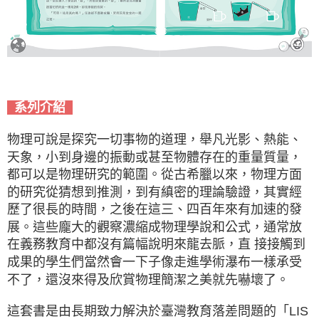
系列介紹
物理可說是探究一切事物的道理，舉凡光影、熱能、
天象，小到身邊的振動或甚至物體存在的重量質量，
都可以是物理研究的範圍。從古希臘以來，物理方面
的研究從猜想到推測，到有縝密的理論驗證，其實經
歷了很長的時間，之後在這三、四百年來有加速的發
展。這些龐大的觀察濃縮成物理學說和公式，通常放
在義務教育中都沒有篇幅說明來龍去脈，直 接接觸到
成果的學生們當然會一下子像走進學術瀑布一樣承受
不了，還沒來得及欣賞物理簡潔之美就先嚇壞了。
這套書是由長期致力解決於臺灣教育落差問題的「LIS