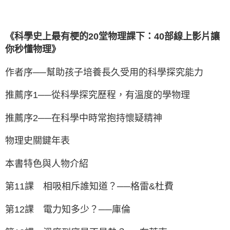
《科學史上最有梗的20堂物理課下：40部線上影片讓
你秒懂物理》
作者序──幫助孩子培養長久受用的科學探究能力
推薦序1──從科學探究歷程，有溫度的學物理
推薦序2──在科學中時常抱持懷疑精神
物理史關鍵年表
本書特色與人物介紹
第11課 相吸相斥誰知道？──格雷&杜費
第12課 電力知多少？──庫倫