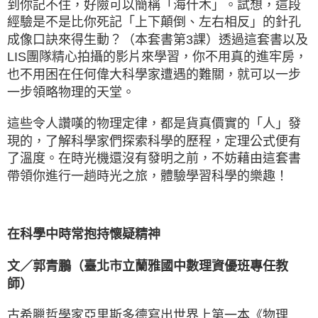
到你記不住，好險可以簡稱「海什木」。試想，這段
經驗是不是比你死記「上下顛倒、左右相反」的針孔
成像口訣來得生動？（本套書第3課）透過這套書以及
LIS團隊精心拍攝的影片來學習，你不用真的進牢房，
也不用困在任何偉大科學家遭遇的難關，就可以一步
一步領略物理的天堂。
這些令人讚嘆的物理定律，都是貨真價實的「人」發
現的，了解科學家們探索科學的歷程，定理公式便有
了溫度。在時光機還沒有發明之前，不妨藉由這套書
帶領你進行一趟時光之旅，體驗學習科學的樂趣！
在科學中時常抱持懷疑精神
文／郭青鵬（臺北市立蘭雅國中數理資優班專任教
師）
古希臘哲學家亞里斯多德寫出世界上第一本《物理