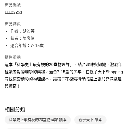
商品編號
LINE Pay
11122251
Apple Pay
商品特色
大哥付你分期
作者：胡妙芬
相關說明
繪者：陳彥伶
【大哥付你分期使用說明】
適合年齡：7~15歲
AFTEE先享後付
1.本服務由台灣大哥大提供，台灣大哥大用戶可立即使用無須另外申請。
2.付款方式選擇「大哥付你分期」，訂單成立後會自動跳轉到大哥付的交易
相關說明
銷售重點
流程，驗證手機門號後，選擇欲分期的期數、繳款截止日，確認付款後即完
【關於「AFTEE先享後付」】
成交易。
這本「科學史上最有梗的20堂物理課」，結合趣味與知識，激發年
ATM付款
AFTEE先享後付是「在收到商品之後才付款」的支付方式。 讓您購物簡單
3.實際核准額度、可分期數及費用金額請依後續交易確認頁面所載為準。
輕讀者對物理學的興趣，適合7-15歲的少年。在親子天下Shopping
便利好安心！
4.訂單成立30分鐘內，如未前往確認交易或遇審核未通過，訂單將自動取
１．簡單：不需註冊會員、不需綁卡、不需儲值。
尋找這套精彩的物理課本，讓孩子在探索科學的路上更加充滿樂趣
運送方式
消。如遇「轉專審核」未通過狀況，表示未達大哥付你分期系統評分，恕無
２．便利：只要手機號碼，簡訊認證，即可結帳。
法說明評估內容。
與驚奇！
３．安心：先確認商品／服務後，再付款。
付款後全家取貨｜8/8-8/14運費優惠，結帳滿499即享免運。
【繳款方式說明】
1.分期款項不併入電信帳單，「大哥付你分期」於每月結算日後寄送繳費提
每筆NT$70，滿NT$499(含以上)免運費
【「AFTEE先享後付」結帳流程】
醒簡訊。
１．於結帳方式選擇「AFTEE先享後付」後，將跳轉至「AFTEE先享後付」
2.透過簡訊連結打開帳單後，可選擇「超商條碼／台灣大直營門市／銀行轉
付款後7-11取貨
結帳頁面，進行簡訊認證並確認金額後，即可完成結帳。
相關分類
帳／街口支付／iPASS MONEY」等通路繳費。
２．訂單成立數日內，您將收到繳費通知簡訊。
每筆NT$70，滿NT$800(含以上)免運費
３．收到繳費通知簡訊後14天內，點擊此簡訊中的連結，可透過四大超商／
科學史上最有梗的20堂物理課 讀本
親子天下 讀本
【注意事項】
ATM／網路銀行／等多元方式進行付款，方視為交易完成。
國內宅配/郵寄 (不適用離島、海外及郵局i郵箱)
1.本服務係由「台灣大哥大股份有限公司」（以下簡稱本公司）所提供，讓
※ 請注意：結帳手續完成當下不需立刻繳費，但若您需要取消訂單，請聯絡