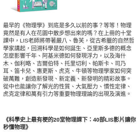
最早的《物理學》到底是多久以前的事？等等！物理
竟然是有人在花園中散步想出來的嗎？在上冊的十堂
課中，LIS老師將帶著嚴八、魯芙，從古希臘的自然哲
學家講起，回溯科學是如何誕生、亞里斯多德的概念
怎麼影響千年、阿基米德如何發現浮力，以及海什
木、伽利略、吉爾伯特、托里切利、帕斯卡、司乃
耳、笛卡兒、惠更斯、虎克、牛頓等物理學家如何突
破萬難，創造新發現、新定義、新發明的精彩故事。
從中也能讓你了解光的性質、大氣壓力、慣性定律、
虎克定律和萬有引力等重要物理理論的出現及演進。
《科學史上最有梗的20堂物理課下：40部LIS影片讓你
秒懂物理》