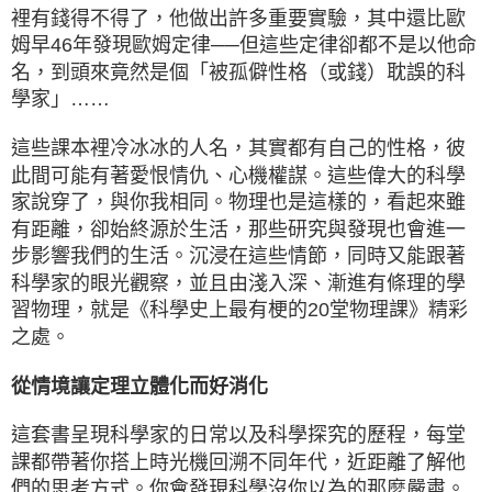
裡有錢得不得了，他做出許多重要實驗，其中還比歐
姆早46年發現歐姆定律──但這些定律卻都不是以他命
名，到頭來竟然是個「被孤僻性格（或錢）耽誤的科
學家」……
這些課本裡冷冰冰的人名，其實都有自己的性格，彼
此間可能有著愛恨情仇、心機權謀。這些偉大的科學
家說穿了，與你我相同。物理也是這樣的，看起來雖
有距離，卻始終源於生活，那些研究與發現也會進一
步影響我們的生活。沉浸在這些情節，同時又能跟著
科學家的眼光觀察，並且由淺入深、漸進有條理的學
習物理，就是《科學史上最有梗的20堂物理課》精彩
之處。
從情境讓定理立體化而好消化
這套書呈現科學家的日常以及科學探究的歷程，每堂
課都帶著你搭上時光機回溯不同年代，近距離了解他
們的思考方式。你會發現科學沒你以為的那麼嚴肅。