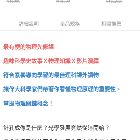
NT$800
NT$330
NT$1,520
★ 地方爸爸推薦
詳細說明
商品規格
相關推薦
最有梗的物理先修課
趣味科學史故事Ｘ物理知識Ｘ影片演繹
符合素養導向學習的最佳理科課外讀物
讓偉大科學家們帶著你看懂物理原理的重要性、
掌握物理關鍵概念！
針孔成像是什麼？光學發展竟然從這開始？