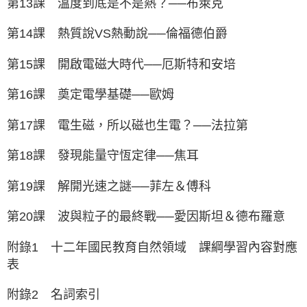
第13課 溫度到底是不是熱？──布萊克
第14課 熱質說VS熱動說──倫福德伯爵
第15課 開啟電磁大時代──厄斯特和安培
第16課 奠定電學基礎──歐姆
第17課 電生磁，所以磁也生電？──法拉第
第18課 發現能量守恆定律──焦耳
第19課 解開光速之謎──菲左＆傅科
第20課 波與粒子的最終戰──愛因斯坦＆德布羅意
附錄1 十二年國民教育自然領域 課綱學習內容對應
表
附錄2 名詞索引