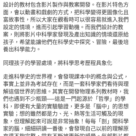
設計的教材包含影片製作與教案開發。在影片特色方
面，會以動畫和戲劇的方式，把科學變得更圖像化且
富故事性，所以大家在觀看時可以很容易就進入我們
設定的情境，進而引起學習動機。而我們設計的教
案，則將影片中科學家發現及產出知識的情境還原給
孩子，希望能讓他們在科學史中探究、冒險，最後培
養出科學能力。
同理孩子的學習處境，將科學思考歷程具象化
走進科學史的世界裡，會發現課本中的概念與公式，
事實上並非為考試存在，而是一套科學家們看待與理
解這個世界的思維。其實在開發物理系列教材時，我
們也遇到不少瓶頸──這是一門起源於「哲學」的學
科，即便有大量的實驗驗證，更多是「腦中」的思想
實驗；想的雖然都是力、光、熱等生活可觸及的現
象，但理解起來可說是非常抽象！每每「剖」開科學
家的腦，細細研讀一番後，會發現自己以前的理解原