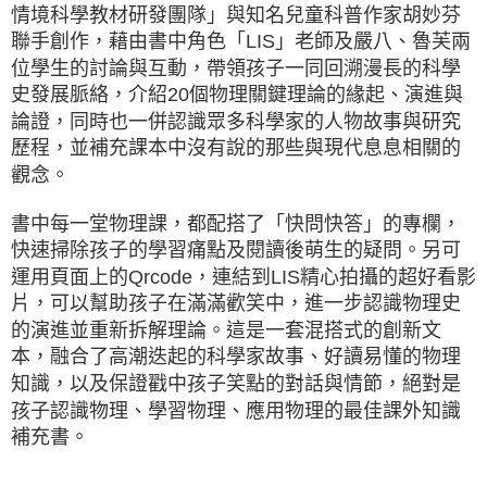
情境科學教材研發團隊」與知名兒童科普作家胡妙芬
聯手創作，藉由書中角色「LIS」老師及嚴八、魯芙兩
位學生的討論與互動，帶領孩子一同回溯漫長的科學
史發展脈絡，介紹20個物理關鍵理論的緣起、演進與
論證，同時也一併認識眾多科學家的人物故事與研究
歷程，並補充課本中沒有說的那些與現代息息相關的
觀念。
書中每一堂物理課，都配搭了「快問快答」的專欄，
快速掃除孩子的學習痛點及閱讀後萌生的疑問。另可
運用頁面上的Qrcode，連結到LIS精心拍攝的超好看影
片，可以幫助孩子在滿滿歡笑中，進一步認識物理史
的演進並重新拆解理論。這是一套混搭式的創新文
本，融合了高潮迭起的科學家故事、好讀易懂的物理
知識，以及保證戳中孩子笑點的對話與情節，絕對是
孩子認識物理、學習物理、應用物理的最佳課外知識
補充書。