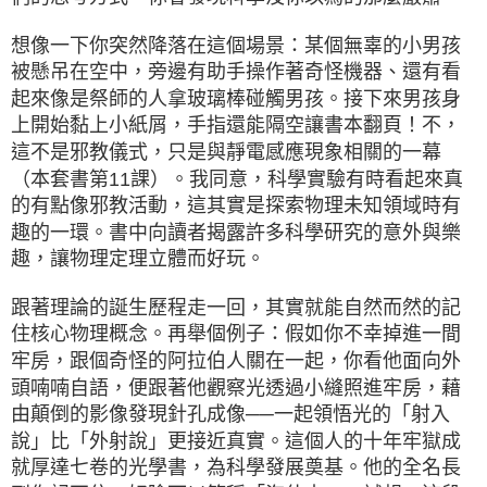
想像一下你突然降落在這個場景：某個無辜的小男孩
被懸吊在空中，旁邊有助手操作著奇怪機器、還有看
起來像是祭師的人拿玻璃棒碰觸男孩。接下來男孩身
上開始黏上小紙屑，手指還能隔空讓書本翻頁！不，
這不是邪教儀式，只是與靜電感應現象相關的一幕
（本套書第11課）。我同意，科學實驗有時看起來真
的有點像邪教活動，這其實是探索物理未知領域時有
趣的一環。書中向讀者揭露許多科學研究的意外與樂
趣，讓物理定理立體而好玩。
跟著理論的誕生歷程走一回，其實就能自然而然的記
住核心物理概念。再舉個例子：假如你不幸掉進一間
牢房，跟個奇怪的阿拉伯人關在一起，你看他面向外
頭喃喃自語，便跟著他觀察光透過小縫照進牢房，藉
由顛倒的影像發現針孔成像──一起領悟光的「射入
說」比「外射說」更接近真實。這個人的十年牢獄成
就厚達七卷的光學書，為科學發展奠基。他的全名長