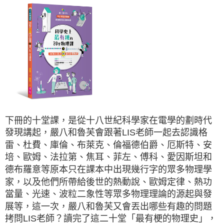
下冊的十堂課，是從十八世紀科學家在電學的劃時代
發現講起，嚴八和魯芙會跟著LIS老師一起去認識格
雷、杜費、庫倫、布萊克、倫福德伯爵、厄斯特、安
培、歐姆、法拉第、焦耳、菲左、傅科、愛因斯坦和
德布羅意等原本只在課本中出現幾行字的眾多物理學
家，以及他們所帶給後世的熱動說、歐姆定律、熱功
當量、光速、波粒二象性等眾多物理理論的源起與發
展等，這一次，嚴八和魯芙又會丟出哪些有趣的問題
拷問LIS老師？讀完了這二十堂「最有梗的物理史」，