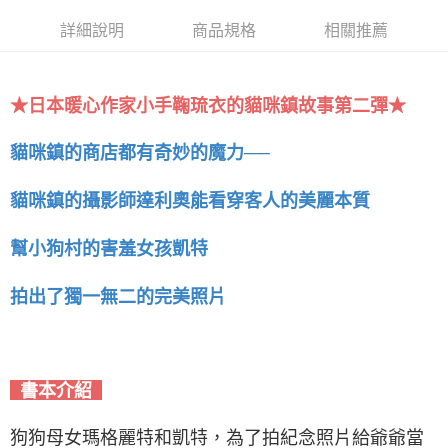
詳細說明
商品規格
相關推薦
★日本暖心作家小手鞠琉衣的貓咪鎮故事第二彈★
貓咪鎮的商店都有奇妙的魔力──
貓咪鎮的攝影師達利奧能看穿客人的美麗本質
幫小狗村的害羞女孩凱特
拍出了獨一無二的完美照片
書本介紹
狗狗母女瑪格麗特和凱特，為了拍紀念照片給爺爺當