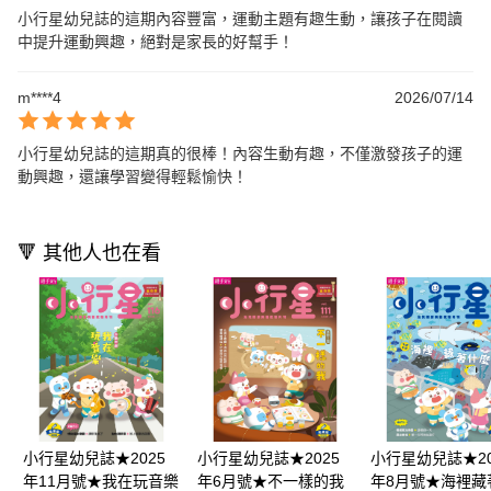
小行星幼兒誌的這期內容豐富，運動主題有趣生動，讓孩子在閱讀
中提升運動興趣，絕對是家長的好幫手！
m****4
2026/07/14
小行星幼兒誌的這期真的很棒！內容生動有趣，不僅激發孩子的運
動興趣，還讓學習變得輕鬆愉快！
🔻 其他人也在看
小行星幼兒誌★2025
小行星幼兒誌★2025
小行星幼兒誌★20
年11月號★我在玩音樂
年6月號★不一樣的我
年8月號★海裡藏