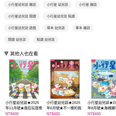
用戶於交易時，得透過本服務購買商品或服務，並由商店將買賣／分期付款
每筆NT$70，滿NT$800(含以上)免運費
購買商品的店家。未經商家同意取消之訂單仍視為有效，需透過AFTEE先享
小行星幼兒誌 雜誌
小行星 幼兒誌
小行星 雜誌
買賣價金債權讓與本公司後，依約使用本公司帳單繳交帳款。
後付繳納相關費用。
2.基於同意付款使用「大哥付你分期」之契約關係目的，商店將以您的個人
離島宅配（澎湖、金門、馬祖、小琉球；不適用於郵局i郵箱）
※ 交易是否成功請以「AFTEE先享後付 」之結帳頁面顯示為準，若有關於
資料（包含姓名、電話或地址）提供予台灣大哥大進項蒐集、處理及利用，
小行星幼兒誌 閱讀
小行星幼兒誌 點讀
是否繳費成功／繳費後需取消欲退款等相關疑問，請聯繫「AFTEE先享後付
每筆NT$200
由本公司與您本人進行分期帳單所需資料之確認、核對及更正。
客戶支援中心」
https://netprotections.freshdesk.com/support/home
3.完整用戶服務條款，請詳閱以下連結：
https://oppay.tw/userRule
小行星幼兒誌 遊戲
單本 幼兒誌
單本 雜誌
【注意事項】
１．透過由恩沛科技股份有限公司提供之「AFTEE先享後付」服務完成之交
閱讀 幼兒誌
點讀 幼兒誌
易，需依本服務之必要範圍內提供個人資料，並將交易相關給付款項請求債
權轉讓予恩沛科技股份有限公司。
２．關於個人資料處理事宜，請瀏覽以下網址：
🔻 其他人也在看
https://aftee.tw/terms/#terms3
３．未成年的使用者請事先徵得法定代理人或監護人之同意方可使用
「AFTEE先享後付」，若未經同意申辦者引起之損失，本公司不負相關責
任。
４．使用「AFTEE先享後付」時，將依據個別帳號之用戶狀況，依本公司即
時審查核予不同之上限額度；若仍有額度不足之情形，本公司將視審查結果
請求用戶進行身份認證。
５．嚴禁一人註冊多個帳號或使用他人資訊註冊。若發現惡意使用之情形，
恩沛科技股份有限公司將有權停止該用戶之使用額度並採取法律行動。
小行星幼兒誌★2025
小行星幼兒誌★2025
小行星幼兒誌★20
年11月號★我在玩音樂
年6月號★不一樣的我
年8月號★海裡藏
麼？
NT$400
NT$400
NT$400