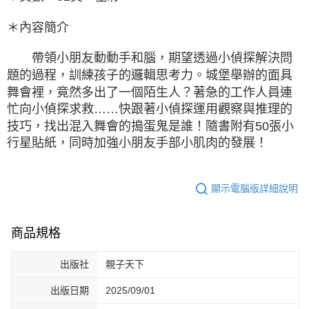
＊內容簡介
帶領小朋友動動手和腦，期望透過小偵探解決問
題的過程，訓練孩子的邏輯思考力。城堡舉辦的面具
舞會裡，竟然多出了一個陌生人？著急的工作人員連
忙向小偵探求救……快跟著小偵探運用觀察與推理的
技巧，找出混入舞會的搗蛋鬼是誰！隨書附有50張小
行星貼紙，同時加強小朋友手部小肌肉的發展！
顯示電腦版詳細說明
商品規格
出版社
親子天下
出版日期
2025/09/01