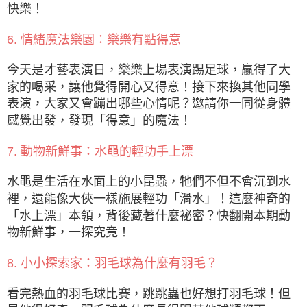
快樂！
6. 情緒魔法樂園：樂樂有點得意
今天是才藝表演日，樂樂上場表演踢足球，贏得了大
家的喝采，讓他覺得開心又得意！接下來換其他同學
表演，大家又會蹦出哪些心情呢？邀請你一同從身體
感覺出發，發現「得意」的魔法！
7. 動物新鮮事：水黽的輕功手上漂
水黽是生活在水面上的小昆蟲，牠們不但不會沉到水
裡，還能像大俠一樣施展輕功「滑水」！這麼神奇的
「水上漂」本領，背後藏著什麼祕密？快翻開本期動
物新鮮事，一探究竟！
8. 小小探索家：羽毛球為什麼有羽毛？
看完熱血的羽毛球比賽，跳跳蟲也好想打羽毛球！但