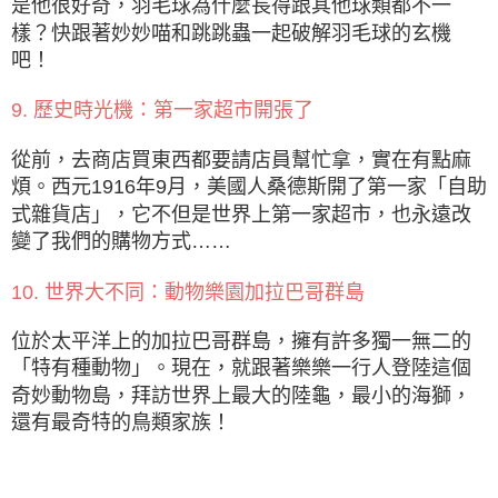
是他很好奇，羽毛球為什麼長得跟其他球類都不一
樣？快跟著妙妙喵和跳跳蟲一起破解羽毛球的玄機
吧！
9. 歷史時光機：第一家超市開張了
從前，去商店買東西都要請店員幫忙拿，實在有點麻
煩。西元1916年9月，美國人桑德斯開了第一家「自助
式雜貨店」，它不但是世界上第一家超市，也永遠改
變了我們的購物方式……
10. 世界大不同：動物樂園加拉巴哥群島
位於太平洋上的加拉巴哥群島，擁有許多獨一無二的
「特有種動物」。現在，就跟著樂樂一行人登陸這個
奇妙動物島，拜訪世界上最大的陸龜，最小的海獅，
還有最奇特的鳥類家族！