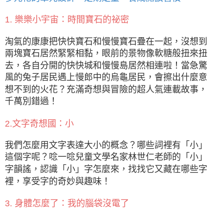
1. 樂樂小宇宙：時間寶石的祕密
淘氣的康康把快快寶石和慢慢寶石疊在一起，沒想到
兩塊寶石居然緊緊相黏，眼前的景物像軟糖般扭來扭
去，各自分開的快快城和慢慢島居然相連啦！當急驚
風的兔子居民遇上慢郎中的烏龜居民，會擦出什麼意
想不到的火花？充滿奇想與冒險的超人氣連載故事，
千萬別錯過！
2.文字奇想國：小
我們怎麼用文字表達大小的概念？哪些詞裡有「小」
這個字呢？唸一唸兒童文學名家林世仁老師的「小」
字韻謠，認識「小」字怎麼來，找找它又藏在哪些字
裡，享受字的奇妙與趣味！
3. 身體怎麼了：我的腦袋沒電了