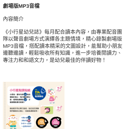
劇場版MP3音檔
內容簡介
《小行星幼兒誌》每月配合讀本內容，由專業配音團
隊以聲音劇場方式演繹各主題情境，精心錄製劇場版
MP3音檔，搭配讀本精采的文圖設計，能幫助小朋友
邊聽邊讀，輕鬆吸收所有知識，進一步培養閱讀力、
專注力和和語文力，是幼兒最佳的伴讀好物！