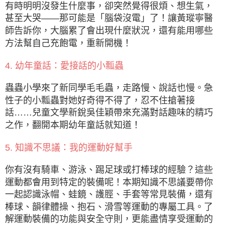
有時明明沒發生什麼事，卻突然覺得很煩、想生氣，
甚至大哭——那可能是「腦袋沒電」了！讓黃瑽寧醫
師告訴你，大腦累了會出現什麼狀況，還有能用哪些
方法幫自己充飽電，重新開機！
4. 幼年童話：愛接話的小瓢蟲
蟲蟲小學來了新同學毛毛蟲，走路慢、說話也慢。急
性子的小瓢蟲對她好奇得不得了，忍不住搶著接
話……兒童文學新銳吳佳穎帶來充滿對話趣味的精巧
之作，翻開本期幼年童話就知道！
5. 知識不思議：我的運動好幫手
你有沒有騎車、游泳、踢足球或打棒球的經驗？這些
運動都會用到特定的裝備呢！本期知識不思議要帶你
一起認識泳帽、蛙鏡、護脛、手套等常見裝備，還有
棒球、韻律體操、抱石、滑雪等運動的專屬工具。了
解運動裝備的功能與安全守則，更能盡情享受運動的