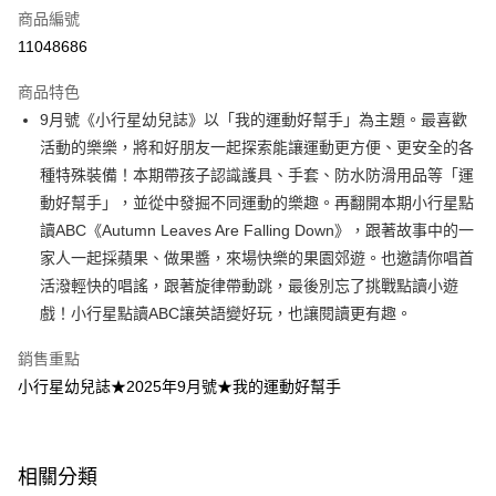
商品編號
LINE Pay
11048686
Apple Pay
商品特色
大哥付你分期
9月號《小行星幼兒誌》以「我的運動好幫手」為主題。最喜歡
相關說明
活動的樂樂，將和好朋友一起探索能讓運動更方便、更安全的各
【大哥付你分期使用說明】
種特殊裝備！本期帶孩子認識護具、手套、防水防滑用品等「運
AFTEE先享後付
1.本服務由台灣大哥大提供，台灣大哥大用戶可立即使用無須另外申請。
動好幫手」，並從中發掘不同運動的樂趣。再翻開本期小行星點
2.付款方式選擇「大哥付你分期」，訂單成立後會自動跳轉到大哥付的交易
相關說明
流程，驗證手機門號後，選擇欲分期的期數、繳款截止日，確認付款後即完
讀ABC《Autumn Leaves Are Falling Down》，跟著故事中的一
【關於「AFTEE先享後付」】
成交易。
ATM付款
AFTEE先享後付是「在收到商品之後才付款」的支付方式。 讓您購物簡單
家人一起採蘋果、做果醬，來場快樂的果園郊遊。也邀請你唱首
3.實際核准額度、可分期數及費用金額請依後續交易確認頁面所載為準。
便利好安心！
活潑輕快的唱謠，跟著旋律帶動跳，最後別忘了挑戰點讀小遊
4.訂單成立30分鐘內，如未前往確認交易或遇審核未通過，訂單將自動取
１．簡單：不需註冊會員、不需綁卡、不需儲值。
運送方式
消。如遇「轉專審核」未通過狀況，表示未達大哥付你分期系統評分，恕無
戲！小行星點讀ABC讓英語變好玩，也讓閱讀更有趣。
２．便利：只要手機號碼，簡訊認證，即可結帳。
法說明評估內容。
３．安心：先確認商品／服務後，再付款。
付款後全家取貨
【繳款方式說明】
銷售重點
1.分期款項不併入電信帳單，「大哥付你分期」於每月結算日後寄送繳費提
每筆NT$70，滿NT$800(含以上)免運費
【「AFTEE先享後付」結帳流程】
小行星幼兒誌★2025年9月號★我的運動好幫手
醒簡訊。
１．於結帳方式選擇「AFTEE先享後付」後，將跳轉至「AFTEE先享後付」
2.透過簡訊連結打開帳單後，可選擇「超商條碼／台灣大直營門市／銀行轉
付款後7-11取貨
結帳頁面，進行簡訊認證並確認金額後，即可完成結帳。
帳／街口支付／iPASS MONEY」等通路繳費。
２．訂單成立數日內，您將收到繳費通知簡訊。
每筆NT$70，滿NT$800(含以上)免運費
３．收到繳費通知簡訊後14天內，點擊此簡訊中的連結，可透過四大超商／
【注意事項】
相關分類
ATM／網路銀行／等多元方式進行付款，方視為交易完成。
國內宅配/郵寄 (不適用離島、海外及郵局i郵箱)
1.本服務係由「台灣大哥大股份有限公司」（以下簡稱本公司）所提供，讓
※ 請注意：結帳手續完成當下不需立刻繳費，但若您需要取消訂單，請聯絡