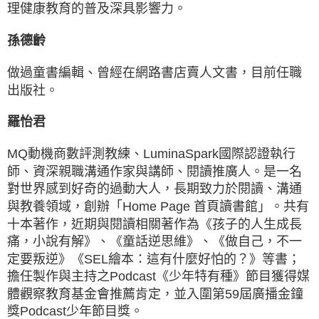
理健康教育的普及深具影響力。
孫德齡
做過童書編輯、曾經在網路書店賣人文書，目前任職
出版社。
羅怡君
MQ動機商數評測教練、LuminaSpark國際認證執行
師、資深親職溝通作家與講師、閱讀推廣人。是一名
對世界感到好奇的過動大人，長期致力於閱讀、溝通
與教養領域，創辦「Home Page 首頁讀書館」。共有
十本著作，近期與閱讀相關著作為《孩子的人生成長
痛，小說有解》、《童話逆思維》、《做自己，不一
定要叛逆》《SEL繪本：這有什麼好怕的？》等書；
擔任製作與主持之Podcast《少年特有種》節目獲得媒
體觀察教育基金會推薦肯定，並入圍第59屆廣播金鐘
獎Podcast少年節目獎。