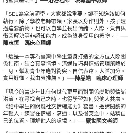
的堅實基礎。」──
洛洛老師 現職國中教師
「SEL為當前顯學，大家都說重要，卻不知道該如何
執行。除了學校老師帶領，家長以身作則外，孩子透
過這套讀物，也可以自學並長出情緒、人際、負責與
衝突解決等非認知能力，成為終身受用的禮物。」──
陳志恆 臨床心理師
「這是一本專為臺灣中學生量身打造的全方位人際關
係指南，結合真實情境、溝通技巧與情緒管理策略於
一身，幫助青少年應對衝突、自信表達、人際加分。
實用好懂，我由衷推薦。」──
陳品皓 臨床心理師
「現今的青少年比任何世代更早面對關係變動與情緒
洪流，在尋找自己之時，也得學習如何與他人共處。
《給中學生的關鍵社交情緒能力》套書，邀請閱讀的
年輕人，練習在情緒、溝通，以及衝突之中，站穩自
己的位置、理解他人的處境。」──
厭世國文老師