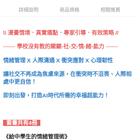
詳細說明
商品規格
相關推薦
\\ 漫畫情境．真實痛點．專家引導．有效策略 //
─── 學校沒有教的關鍵-社-交-情-緒-能力 ───
情緒管理 X 人際溝通 X 衝突應對 X 心理韌性
讓社交不再成為焦慮來源，在衝突時不沮喪、人際相
處中更自信！
即刻出發，打造AI時代所需的幸福超能力！
套書共有4冊
《給中學生的情緒管理術》