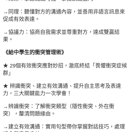
→同理：聽懂對方的溝通內容，並善用非語言訊息來
促成有效表達。
→協議力：協商自我需求並尊重對方，達成雙贏結
果。
《給中學生的衝突管理術》
★ 29個有效衝突應對妙招，澈底終結「畏懼衝突症候
群」
★ 辨識衝突、建立有效溝通、提升自主思考及表達
力，三大關鍵能力一次學會！
→辨識衝突：了解衝突類型（隱性衝突、外在衝
突），釐清問題緣由。
→建立有效溝通：實用句型帶你掌握對話技巧，處理