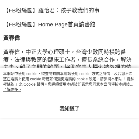
【FB粉絲團】羅怡君：孩子教我們的事
【FB粉絲團】Home Page首頁讀書館
黃春偉
黃春偉，中正大學心理碩士，台灣少數同時橫跨醫
療、法律與教育的臨床工作者，擅長系統合作，解決
夫妻、親子之間的難題，協助當事人探索被忽視的情
本網站中使用 cookie，欲查詢有關本網站使用 cookie 方式之詳情，及若您不希
緒感受、受壓抑的內在需求、隱藏的人生信念。現任
望在電腦上使用 cookie 時應如何變更電腦的 cookie 設定，請參閱本網站「
隱私
力人心理治療所督導、心禾診所臨床心理師、台北地
權條款
」之 Cookie 聲明。您繼續使用本網站即表示您同意本公司得按本網站使
方法院程序監理人，國際親子互動治療協會(PCIT) 認
用條款之 Cookie 聲明使用 cookie。
了解更多 >
證治療師，芯福里情緒教育推廣協會理事與講師團副
團長。
我知道了
張嘉紋
臨床心理師，臺灣芯福里情緒教育推廣協會專業講