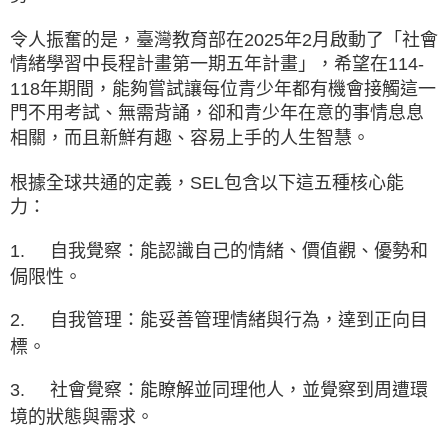
令人振奮的是，臺灣教育部在2025年2月啟動了「社會
情緒學習中長程計畫第一期五年計畫」，希望在114-
118年期間，能夠嘗試讓每位青少年都有機會接觸這一
門不用考試、無需背誦，卻和青少年在意的事情息息
相關，而且新鮮有趣、容易上手的人生智慧。
根據全球共通的定義，SEL包含以下這五種核心能
力：
1.
自我覺察：能認識自己的情緒、價值觀、優勢和
侷限性。
2.
自我管理：能妥善管理情緒與行為，達到正向目
標。
3.
社會覺察：能瞭解並同理他人，並覺察到周遭環
境的狀態與需求。