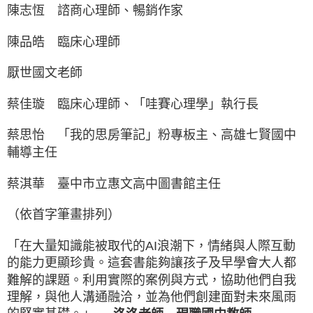
陳志恆 諮商心理師、暢銷作家
陳品皓 臨床心理師
厭世國文老師
蔡佳璇 臨床心理師、「哇賽心理學」執行長
蔡思怡 「我的思房筆記」粉專板主、高雄七賢國中
輔導主任
蔡淇華 臺中市立惠文高中圖書館主任
（依首字筆畫排列）
「在大量知識能被取代的AI浪潮下，情緒與人際互動
的能力更顯珍貴。這套書能夠讓孩子及早學會大人都
難解的課題。利用實際的案例與方式，協助他們自我
理解，與他人溝通融洽，並為他們創建面對未來風雨