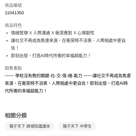
商品編號
LINE Pay
11041350
Apple Pay
商品特色
大哥付你分期
情緒管理 X 人際溝通 X 衝突應對 X 心理韌性
相關說明
讓社交不再成為焦慮來源，在衝突時不沮喪、人際相處中更自
【大哥付你分期使用說明】
信！
AFTEE先享後付
1.本服務由台灣大哥大提供，台灣大哥大用戶可立即使用無須另外申請。
即刻出發，打造AI時代所需的幸福超能力！
2.付款方式選擇「大哥付你分期」，訂單成立後會自動跳轉到大哥付的交易
相關說明
流程，驗證手機門號後，選擇欲分期的期數、繳款截止日，確認付款後即完
【關於「AFTEE先享後付」】
成交易。
銷售重點
ATM付款
AFTEE先享後付是「在收到商品之後才付款」的支付方式。 讓您購物簡單
3.實際核准額度、可分期數及費用金額請依後續交易確認頁面所載為準。
─── 學校沒有教的關鍵-社-交-情-緒-能力 ───讓社交不再成為焦慮
便利好安心！
4.訂單成立30分鐘內，如未前往確認交易或遇審核未通過，訂單將自動取
１．簡單：不需註冊會員、不需綁卡、不需儲值。
來源，在衝突時不沮喪、人際相處中更自信！即刻出發，打造AI時
運送方式
消。如遇「轉專審核」未通過狀況，表示未達大哥付你分期系統評分，恕無
２．便利：只要手機號碼，簡訊認證，即可結帳。
法說明評估內容。
代所需的幸福超能力！
３．安心：先確認商品／服務後，再付款。
付款後全家取貨
【繳款方式說明】
1.分期款項不併入電信帳單，「大哥付你分期」於每月結算日後寄送繳費提
每筆NT$70，滿NT$800(含以上)免運費
【「AFTEE先享後付」結帳流程】
醒簡訊。
１．於結帳方式選擇「AFTEE先享後付」後，將跳轉至「AFTEE先享後付」
2.透過簡訊連結打開帳單後，可選擇「超商條碼／台灣大直營門市／銀行轉
付款後7-11取貨
結帳頁面，進行簡訊認證並確認金額後，即可完成結帳。
相關分類
帳／街口支付／iPASS MONEY」等通路繳費。
２．訂單成立數日內，您將收到繳費通知簡訊。
每筆NT$70，滿NT$800(含以上)免運費
３．收到繳費通知簡訊後14天內，點擊此簡訊中的連結，可透過四大超商／
親子天下 跨域知識讀本
親子天下 中學生
【注意事項】
ATM／網路銀行／等多元方式進行付款，方視為交易完成。
國內宅配/郵寄 (不適用離島、海外及郵局i郵箱)
1.本服務係由「台灣大哥大股份有限公司」（以下簡稱本公司）所提供，讓
※ 請注意：結帳手續完成當下不需立刻繳費，但若您需要取消訂單，請聯絡