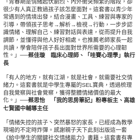
「青春期是情緒起伏劇烈、內外衝突頻繁的階段，卻
很少有人真正教過孩子該怎麼面對。這套書以青少年
常遇到的情境出發，結合漫畫、工具、練習與專家的
引導，帶領孩子思考→解析→檢視→行動，一步步認
識情緒、理解自己、練習對話與表達，從而提升自我
調節，並懂得與他人好好相處。也推薦老師家長一起
共讀，學會陪伴孩子長出面對世界所需要的心理韌
性。」──
蔡佳璇 臨床心理師、「哇賽心理學」執行
長
「有人的地方，就有江湖，就是社會，就需要社交情
緒力。這套書就是中學生專屬的SEL寶典，透過梳理
自我覺察與社會覺察，獲得整體情緒價值的最大
化。」──
蔡思怡 「我的思房筆記」粉專板主、高雄
七賢國中輔導主任
「情緒失控的孩子丶突然暴怒的家長，已經成為教學
現場的不定時炸彈。感謝親子天下此刻出版這一套
《給中學生的關鍵社交情緒能力》書籍。這套書有專