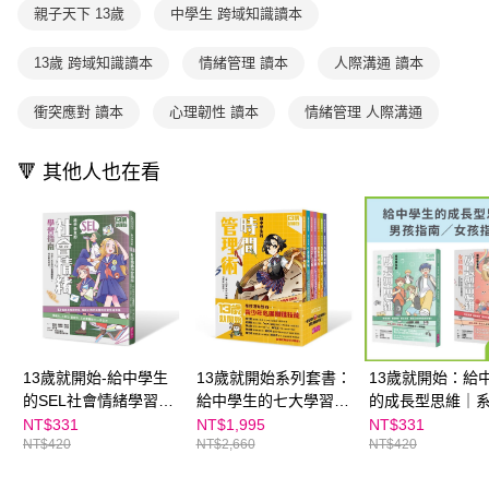
用戶於交易時，得透過本服務購買商品或服務，並由商店將買賣／分期付款
親子天下 13歲
中學生 跨域知識讀本
每筆NT$70，滿NT$800(含以上)免運費
購買商品的店家。未經商家同意取消之訂單仍視為有效，需透過AFTEE先享
買賣價金債權讓與本公司後，依約使用本公司帳單繳交帳款。
後付繳納相關費用。
2.基於同意付款使用「大哥付你分期」之契約關係目的，商店將以您的個人
離島宅配（澎湖、金門、馬祖、小琉球；不適用於郵局i郵箱）
※ 交易是否成功請以「AFTEE先享後付 」之結帳頁面顯示為準，若有關於
13歲 跨域知識讀本
情緒管理 讀本
人際溝通 讀本
資料（包含姓名、電話或地址）提供予台灣大哥大進項蒐集、處理及利用，
是否繳費成功／繳費後需取消欲退款等相關疑問，請聯繫「AFTEE先享後付
每筆NT$200
由本公司與您本人進行分期帳單所需資料之確認、核對及更正。
客戶支援中心」
https://netprotections.freshdesk.com/support/home
3.完整用戶服務條款，請詳閱以下連結：
https://oppay.tw/userRule
衝突應對 讀本
心理韌性 讀本
情緒管理 人際溝通
海外包裹航空運送
查看運費
【注意事項】
１．透過由恩沛科技股份有限公司提供之「AFTEE先享後付」服務完成之交
🔻 其他人也在看
易，需依本服務之必要範圍內提供個人資料，並將交易相關給付款項請求債
權轉讓予恩沛科技股份有限公司。
２．關於個人資料處理事宜，請瀏覽以下網址：
https://aftee.tw/terms/#terms3
３．未成年的使用者請事先徵得法定代理人或監護人之同意方可使用
「AFTEE先享後付」，若未經同意申辦者引起之損失，本公司不負相關責
任。
４．使用「AFTEE先享後付」時，將依據個別帳號之用戶狀況，依本公司即
時審查核予不同之上限額度；若仍有額度不足之情形，本公司將視審查結果
請求用戶進行身份認證。
５．嚴禁一人註冊多個帳號或使用他人資訊註冊。若發現惡意使用之情形，
13歲就開始-給中學生
13歲就開始系列套書：
13歲就開始：給
恩沛科技股份有限公司將有權停止該用戶之使用額度並採取法律行動。
的SEL社會情緒學習指
給中學生的七大學習術
的成長型思維｜
南：一輩子都要擁有的
──學校沒有教的關鍵
書
NT$331
NT$1,995
NT$331
NT$420
NT$2,660
NT$420
幸福超能力，現在開始
素養能力（共7冊）
學習！
★SEL情緒教育推薦