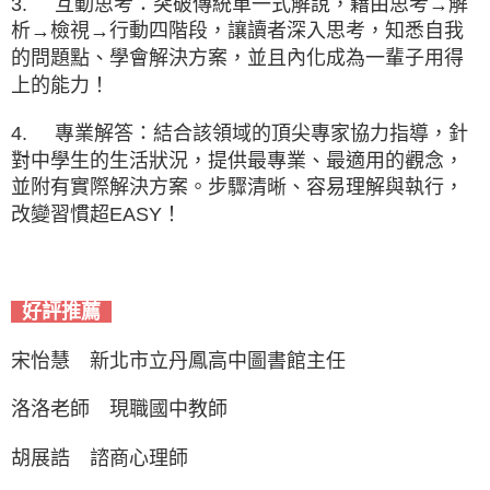
3.
互動思考：突破傳統單一式解說，藉由思考→解
析→檢視→行動四階段，讓讀者深入思考，知悉自我
的問題點、學會解決方案，並且內化成為一輩子用得
上的能力！
4.
專業解答：結合該領域的頂尖專家協力指導，針
對中學生的生活狀況，提供最專業、最適用的觀念，
並附有實際解決方案。步驟清晰、容易理解與執行，
改變習慣超EASY！
好評推薦
宋怡慧 新北市立丹鳳高中圖書館主任
洛洛老師 現職國中教師
胡展誥 諮商心理師