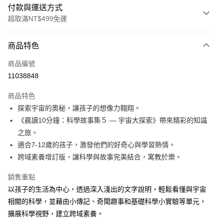
付款與運送方式
超取滿NT$499免運
付款方式
商品特色
信用卡一次付款
商品編號
LINE Pay
11038848
Apple Pay
商品特色
大哥付你分期
探索宇宙的奧秘，讓孩子的想像力翱翔。
相關說明
《晨讀10分鐘：科學故事集５ — 宇宙大探索》帶來精彩的知識
【大哥付你分期使用說明】
之旅。
AFTEE先享後付
1.本服務由台灣大哥大提供，台灣大哥大用戶可立即使用無須另外申請。
適合7-12歲的孩子，激發他們的好奇心與學習熱情。
2.付款方式選擇「大哥付你分期」，訂單成立後會自動跳轉到大哥付的交易
相關說明
流程，驗證手機門號後，選擇欲分期的期數、繳款截止日，確認付款後即完
跨域素養增訂版，讓科學與故事完美結合，寓教於樂。
【關於「AFTEE先享後付」】
成交易。
ATM付款
AFTEE先享後付是「在收到商品之後才付款」的支付方式。 讓您購物簡單
3.實際核准額度、可分期數及費用金額請依後續交易確認頁面所載為準。
銷售重點
便利好安心！
4.訂單成立30分鐘內，如未前往確認交易或遇審核未通過，訂單將自動取
１．簡單：不需註冊會員、不需綁卡、不需儲值。
以孩子的生活為中心，透過深入淺出的文字說明，輕鬆看懂與宇宙
運送方式
消。如遇「轉專審核」未通過狀況，表示未達大哥付你分期系統評分，恕無
２．便利：只要手機號碼，簡訊認證，即可結帳。
法說明評估內容。
相關的科學，並藉由小傳記、奇聞趣事和基礎科學小實驗等單元，
３．安心：先確認商品／服務後，再付款。
付款後全家取貨｜8/8-8/14運費優惠，結帳滿499即享免運。
【繳款方式說明】
擴展科學視野，建立跨域素養。
1.分期款項不併入電信帳單，「大哥付你分期」於每月結算日後寄送繳費提