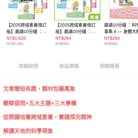
５．嚴禁一人註冊多個帳號或使用他人資訊註冊。若發現惡意使用之情形，
恩沛科技股份有限公司將有權停止該用戶之使用額度並採取法律行動。
【2025跨域素養增訂
【2025跨域素養增訂
晨讀10分鐘 ：科
版】晨讀10分鐘 ：科
版】晨讀10分鐘 ：科
事集 6 — 身體大
學故事集（6冊套書）
學故事集｜系列單書
【2025跨域素養
NT$1,620
NT$284
NT$284
NT$2,160
NT$360
NT$360
版】
詳細說明
商品規格
相關推薦
文章簡短有趣，題材包羅萬象
觀察提問×五大主題×三大專欄
從閱讀培養跨域素養，實踐探究精神
解讀天地的科學現象