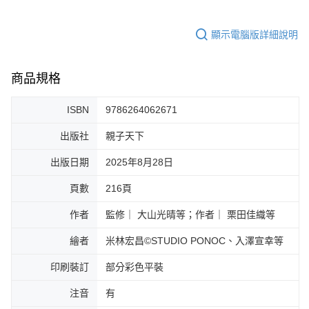
顯示電腦版詳細說明
商品規格
ISBN
9786264062671
出版社
親子天下
出版日期
2025年8月28日
頁數
216頁
作者
監修｜ 大山光晴等；作者｜ 栗田佳織等
繪者
米林宏昌©STUDIO PONOC、入澤宣幸等
印刷裝訂
部分彩色平裝
注音
有