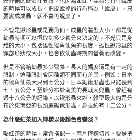
體外側的硬殼在支撐。也因為如此，昆蟲只有在蛻皮
的時候可以成長。把皮蛻掉的行為稱為「蛻皮」，只
要變成成蟲，就不會再蛻皮了。
不管是鍬形蟲或是獨角仙，成蟲的體型大小，都是從
幼蟲時期可以攝取到多少養分來決定的。不光只是身
體的大小，包括雄性獨角仙角的長度、雄性鍬形蟲的
顎部形狀或大小，也會依幼蟲時期的營養而改變。
但是不管給幼蟲多少營養，長大的幅度還是有一定的
限制，這種限制會因種類不同而有差異。例如：日本
的獨角仙最大只到七公分，日本鋸鍬形蟲也只能長到
七．五公分。至於分布於南美的長戟大兜蟲，曾經有
過十八公分的紀錄。以鍬形蟲來說，體型最大的是分
布於東南亞的長頸鹿鋸鍬形蟲，身長約有十二公分。
為什麼紅茶加入檸檬以後顏色會變淡？
喝紅茶的時候，常會搭配一、兩片檸檬切片。要是把