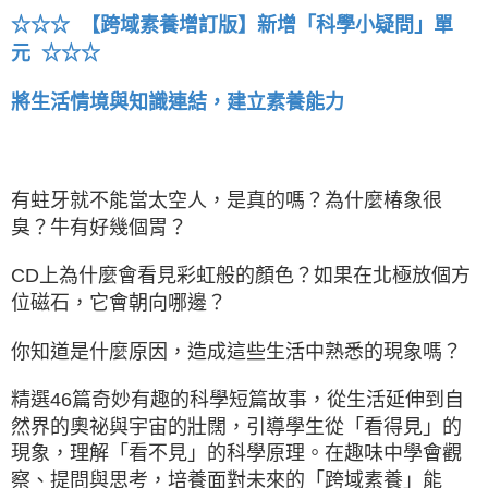
☆☆☆ 【跨域素養增訂版】新增「科學小疑問」單
元 ☆☆☆
將生活情境與知識連結，建立素養能力
有蛀牙就不能當太空人，是真的嗎？為什麼椿象很
臭？牛有好幾個胃？
CD上為什麼會看見彩虹般的顏色？如果在北極放個方
位磁石，它會朝向哪邊？
你知道是什麼原因，造成這些生活中熟悉的現象嗎？
精選46篇奇妙有趣的科學短篇故事，從生活延伸到自
然界的奧祕與宇宙的壯闊，引導學生從「看得見」的
現象，理解「看不見」的科學原理。在趣味中學會觀
察、提問與思考，培養面對未來的「跨域素養」能