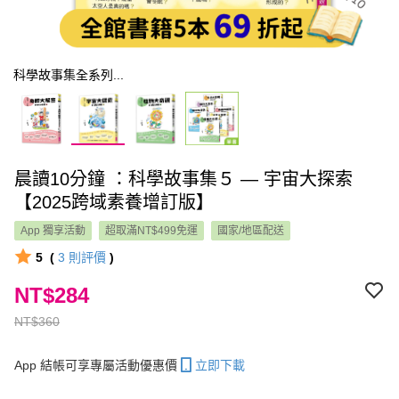
科學故事集全系列...
晨讀10分鐘 ：科學故事集５ — 宇宙大探索
【2025跨域素養增訂版】
App 獨享活動
超取滿NT$499免運
國家/地區配送
5
(
3
則評價
)
NT$284
NT$360
App 結帳可享專屬活動優惠價
立即下載