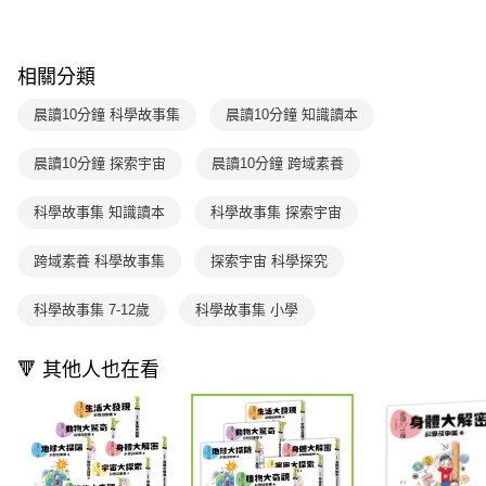
每筆NT$70，滿NT$499(含以上)免運費
【「AFTEE先享後付」結帳流程】
醒簡訊。
１．於結帳方式選擇「AFTEE先享後付」後，將跳轉至「AFTEE先享後付」
2.透過簡訊連結打開帳單後，可選擇「超商條碼／台灣大直營門市／銀行轉
付款後7-11取貨
結帳頁面，進行簡訊認證並確認金額後，即可完成結帳。
帳／街口支付／iPASS MONEY」等通路繳費。
２．訂單成立數日內，您將收到繳費通知簡訊。
每筆NT$70，滿NT$800(含以上)免運費
相關分類
３．收到繳費通知簡訊後14天內，點擊此簡訊中的連結，可透過四大超商／
【注意事項】
ATM／網路銀行／等多元方式進行付款，方視為交易完成。
國內宅配/郵寄 (不適用離島、海外及郵局i郵箱)
1.本服務係由「台灣大哥大股份有限公司」（以下簡稱本公司）所提供，讓
晨讀10分鐘 科學故事集
晨讀10分鐘 知識讀本
※ 請注意：結帳手續完成當下不需立刻繳費，但若您需要取消訂單，請聯絡
用戶於交易時，得透過本服務購買商品或服務，並由商店將買賣／分期付款
每筆NT$70，滿NT$800(含以上)免運費
購買商品的店家。未經商家同意取消之訂單仍視為有效，需透過AFTEE先享
買賣價金債權讓與本公司後，依約使用本公司帳單繳交帳款。
後付繳納相關費用。
晨讀10分鐘 探索宇宙
晨讀10分鐘 跨域素養
2.基於同意付款使用「大哥付你分期」之契約關係目的，商店將以您的個人
離島宅配（澎湖、金門、馬祖、小琉球；不適用於郵局i郵箱）
※ 交易是否成功請以「AFTEE先享後付 」之結帳頁面顯示為準，若有關於
資料（包含姓名、電話或地址）提供予台灣大哥大進項蒐集、處理及利用，
是否繳費成功／繳費後需取消欲退款等相關疑問，請聯繫「AFTEE先享後付
每筆NT$200
由本公司與您本人進行分期帳單所需資料之確認、核對及更正。
科學故事集 知識讀本
科學故事集 探索宇宙
客戶支援中心」
https://netprotections.freshdesk.com/support/home
3.完整用戶服務條款，請詳閱以下連結：
https://oppay.tw/userRule
海外包裹航空運送
查看運費
【注意事項】
跨域素養 科學故事集
探索宇宙 科學探究
１．透過由恩沛科技股份有限公司提供之「AFTEE先享後付」服務完成之交
易，需依本服務之必要範圍內提供個人資料，並將交易相關給付款項請求債
科學故事集 7-12歲
科學故事集 小學
權轉讓予恩沛科技股份有限公司。
２．關於個人資料處理事宜，請瀏覽以下網址：
https://aftee.tw/terms/#terms3
🔻 其他人也在看
３．未成年的使用者請事先徵得法定代理人或監護人之同意方可使用
「AFTEE先享後付」，若未經同意申辦者引起之損失，本公司不負相關責
任。
４．使用「AFTEE先享後付」時，將依據個別帳號之用戶狀況，依本公司即
時審查核予不同之上限額度；若仍有額度不足之情形，本公司將視審查結果
請求用戶進行身份認證。