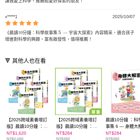
讓我愛上科學，推薦給愛好探索的朋友！
x*****1
2025/10/07
《晨讀10分鐘：科學故事集５ — 宇宙大探索》內容精采，適合孩子
增進對科學的興趣，富有啟發性，值得推薦！
🔻 其他人也在看
【2025跨域素養增訂
【2025跨域素養增訂
晨讀10分鐘 ：科
版】晨讀10分鐘 ：科
版】晨讀10分鐘 ：科
事集 6 — 身體大
學故事集（6冊套書）
學故事集｜系列單書
【2025跨域素養
NT$1,620
NT$284
NT$284
NT$2,160
NT$360
NT$360
版】