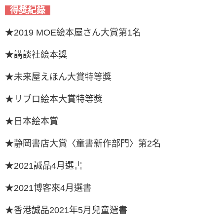
得獎紀錄
★2019 MOE絵本屋さん大賞第1名
★講談社絵本獎
★未来屋えほん大賞特等獎
★リブロ絵本大賞特等獎
★日本絵本賞
★静岡書店大賞〈童書新作部門〉第2名
★2021誠品4月選書
★2021博客來4月選書
★香港誠品2021年5月兒童選書