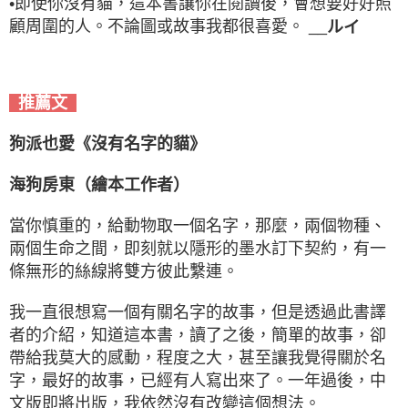
•即使你沒有貓，這本書讓你在閱讀後，會想要好好照
顧周圍的人。不論圖或故事我都很喜愛。 __
ルイ
推薦文
狗派也愛《沒有名字的貓》
海狗房東（繪本工作者）
當你慎重的，給動物取一個名字，那麼，兩個物種、
兩個生命之間，即刻就以隱形的墨水訂下契約，有一
條無形的絲線將雙方彼此繫連。
我一直很想寫一個有關名字的故事，但是透過此書譯
者的介紹，知道這本書，讀了之後，簡單的故事，卻
帶給我莫大的感動，程度之大，甚至讓我覺得關於名
字，最好的故事，已經有人寫出來了。一年過後，中
文版即將出版，我依然沒有改變這個想法。