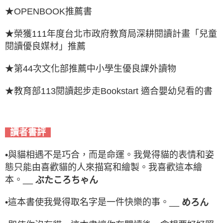
★OPENBOOK推薦書
★榮獲111年度台北市政府教育局深耕閱讀計畫「兒童
閱讀優良媒材」推薦
★第44次文化部推薦中小學生優良課外讀物
★教育部113閱讀起步走Bookstart 適合嬰幼兒看的書
讀者書評
•與貓相遇不是巧合，而是命運。我覺得貓的表情和姿
態只能由喜歡貓的人來描寫和繪製。我喜歡這本繪
本。__
ぶたころちゃん
•這本書使我覺得取名字是一件快樂的事。__
めろん