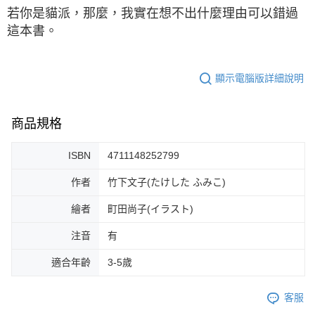
若你是貓派，那麼，我實在想不出什麼理由可以錯過
這本書。
顯示電腦版詳細說明
商品規格
ISBN
4711148252799
作者
竹下文子(たけした ふみこ)
繪者
町田尚子(イラスト)
注音
有
適合年齡
3-5歲
客服