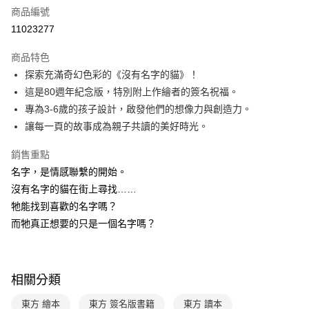
商品編號
LINE Pay
11023277
Apple Pay
商品特色
大哥付你分期
探索充滿奇幻色彩的《沒有名字的貓》！
相關說明
這是80週年紀念版，特別附上作繪者的簽名祝福。
【大哥付你分期使用說明】
專為3-6歲的孩子設計，啟發他們的想像力與創造力。
AFTEE先享後付
1.本服務由台灣大哥大提供，台灣大哥大用戶可立即使用無須另外申請。
讓每一頁的故事成為親子共讀的美好時光。
2.付款方式選擇「大哥付你分期」，訂單成立後會自動跳轉到大哥付的交易
相關說明
流程，驗證手機門號後，選擇欲分期的期數、繳款截止日，確認付款後即完
【關於「AFTEE先享後付」】
成交易。
銷售重點
ATM付款
AFTEE先享後付是「在收到商品之後才付款」的支付方式。 讓您購物簡單
3.實際核准額度、可分期數及費用金額請依後續交易確認頁面所載為準。
名字，是情感聯繫的開始。
便利好安心！
4.訂單成立30分鐘內，如未前往確認交易或遇審核未通過，訂單將自動取
１．簡單：不需註冊會員、不需綁卡、不需儲值。
沒有名字的貓在街上尋找……
運送方式
消。如遇「轉專審核」未通過狀況，表示未達大哥付你分期系統評分，恕無
２．便利：只要手機號碼，簡訊認證，即可結帳。
法說明評估內容。
牠能找到喜歡的名字嗎？
３．安心：先確認商品／服務後，再付款。
付款後全家取貨
【繳款方式說明】
而牠真正想要的只是一個名字嗎？
1.分期款項不併入電信帳單，「大哥付你分期」於每月結算日後寄送繳費提
每筆NT$70，滿NT$800(含以上)免運費
【「AFTEE先享後付」結帳流程】
醒簡訊。
１．於結帳方式選擇「AFTEE先享後付」後，將跳轉至「AFTEE先享後付」
2.透過簡訊連結打開帳單後，可選擇「超商條碼／台灣大直營門市／銀行轉
付款後7-11取貨
結帳頁面，進行簡訊認證並確認金額後，即可完成結帳。
帳／街口支付／iPASS MONEY」等通路繳費。
２．訂單成立數日內，您將收到繳費通知簡訊。
每筆NT$70，滿NT$800(含以上)免運費
相關分類
３．收到繳費通知簡訊後14天內，點擊此簡訊中的連結，可透過四大超商／
【注意事項】
ATM／網路銀行／等多元方式進行付款，方視為交易完成。
國內宅配/郵寄 (不適用離島、海外及郵局i郵箱)
1.本服務係由「台灣大哥大股份有限公司」（以下簡稱本公司）所提供，讓
東方 繪本
東方 簽名版書籍
東方 讀本
※ 請注意：結帳手續完成當下不需立刻繳費，但若您需要取消訂單，請聯絡