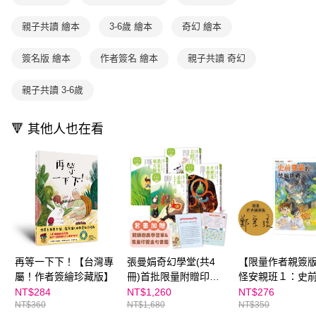
用戶於交易時，得透過本服務購買商品或服務，並由商店將買賣／分期付款
每筆NT$70，滿NT$800(含以上)免運費
購買商品的店家。未經商家同意取消之訂單仍視為有效，需透過AFTEE先享
買賣價金債權讓與本公司後，依約使用本公司帳單繳交帳款。
後付繳納相關費用。
親子共讀 繪本
3-6歲 繪本
奇幻 繪本
2.基於同意付款使用「大哥付你分期」之契約關係目的，商店將以您的個人
離島宅配（澎湖、金門、馬祖、小琉球；不適用於郵局i郵箱）
※ 交易是否成功請以「AFTEE先享後付 」之結帳頁面顯示為準，若有關於
資料（包含姓名、電話或地址）提供予台灣大哥大進項蒐集、處理及利用，
是否繳費成功／繳費後需取消欲退款等相關疑問，請聯繫「AFTEE先享後付
每筆NT$200
由本公司與您本人進行分期帳單所需資料之確認、核對及更正。
簽名版 繪本
作者簽名 繪本
親子共讀 奇幻
客戶支援中心」
https://netprotections.freshdesk.com/support/home
3.完整用戶服務條款，請詳閱以下連結：
https://oppay.tw/userRule
【注意事項】
親子共讀 3-6歲
１．透過由恩沛科技股份有限公司提供之「AFTEE先享後付」服務完成之交
易，需依本服務之必要範圍內提供個人資料，並將交易相關給付款項請求債
權轉讓予恩沛科技股份有限公司。
🔻 其他人也在看
２．關於個人資料處理事宜，請瀏覽以下網址：
https://aftee.tw/terms/#terms3
３．未成年的使用者請事先徵得法定代理人或監護人之同意方可使用
「AFTEE先享後付」，若未經同意申辦者引起之損失，本公司不負相關責
任。
４．使用「AFTEE先享後付」時，將依據個別帳號之用戶狀況，依本公司即
時審查核予不同之上限額度；若仍有額度不足之情形，本公司將視審查結果
請求用戶進行身份認證。
５．嚴禁一人註冊多個帳號或使用他人資訊註冊。若發現惡意使用之情形，
恩沛科技股份有限公司將有權停止該用戶之使用額度並採取法律行動。
再等一下下！【台灣專
張曼娟奇幻學堂(共4
【限量作者親簽
屬！作者簽繪珍藏版】
冊)首批限量附贈印簽
怪安親班１：史
金句書籤&導讀學習單
的焚風挑戰
NT$284
NT$1,260
NT$276
NT$360
NT$1,680
NT$350
(典藏紀念版)