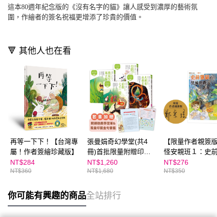
這本80週年紀念版的《沒有名字的貓》讓人感受到濃厚的藝術氛
圍，作繪者的簽名祝福更增添了珍貴的價值。
🔻 其他人也在看
再等一下下！【台灣專
張曼娟奇幻學堂(共4
【限量作者親簽
屬！作者簽繪珍藏版】
冊)首批限量附贈印簽
怪安親班１：史
金句書籤&導讀學習單
的焚風挑戰
NT$284
NT$1,260
NT$276
NT$360
NT$1,680
NT$350
(典藏紀念版)
你可能有興趣的商品
全站排行