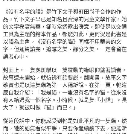
《沒有名字的貓》是竹下文子與町田尚子合作的作
品，竹下文子早已是知名且資深的兒童文學作家，她
的文字樸實無華，卻時常透露出暖意，即使是以交通
工具為主題的繪本作品，都能如此，更何況是此書是
以貓為主角。《沒有名字的貓》同樣不用華美的文
字，但通篇讀完，追尋之美、緣分之美，一定會留在
讀者心中。
封面上，一隻虎斑貓以一雙靈動的綠眼仰望著讀者，
故事還未開始，就彷彿有話要說。翻開書，故事文字
確實也是以這隻貓為第一人稱訴說。在第一頁，牠這
麼自我介紹：「我是貓，一隻沒有名字的貓。從來沒
有人給過我一個名字。小時候，就是隻『小貓』。長
大了，就被叫做『貓』而已。」
從這段話中，你能感受到牠是如此平凡的一隻貓，然
而，牠的語氣看似平靜，只要你繼續讀下去，便能漸