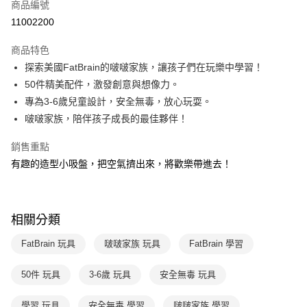
商品編號
LINE Pay
11002200
Apple Pay
商品特色
大哥付你分期
探索美國FatBrain的啵啵家族，讓孩子們在玩樂中學習！
相關說明
50件精美配件，激發創意與想像力。
【大哥付你分期使用說明】
專為3-6歲兒童設計，安全無毒，放心玩耍。
AFTEE先享後付
1.本服務由台灣大哥大提供，台灣大哥大用戶可立即使用無須另外申請。
啵啵家族，陪伴孩子成長的最佳夥伴！
2.付款方式選擇「大哥付你分期」，訂單成立後會自動跳轉到大哥付的交易
相關說明
流程，驗證手機門號後，選擇欲分期的期數、繳款截止日，確認付款後即完
【關於「AFTEE先享後付」】
成交易。
銷售重點
ATM付款
AFTEE先享後付是「在收到商品之後才付款」的支付方式。 讓您購物簡單
3.實際核准額度、可分期數及費用金額請依後續交易確認頁面所載為準。
有趣的造型小吸盤，把空氣擠出來，將歡樂帶進去！
便利好安心！
4.訂單成立30分鐘內，如未前往確認交易或遇審核未通過，訂單將自動取
１．簡單：不需註冊會員、不需綁卡、不需儲值。
運送方式
消。如遇「轉專審核」未通過狀況，表示未達大哥付你分期系統評分，恕無
２．便利：只要手機號碼，簡訊認證，即可結帳。
法說明評估內容。
３．安心：先確認商品／服務後，再付款。
國內宅配/郵寄 (不適用離島、海外及郵局i郵箱)
【繳款方式說明】
相關分類
1.分期款項不併入電信帳單，「大哥付你分期」於每月結算日後寄送繳費提
每筆NT$70，滿NT$800(含以上)免運費
【「AFTEE先享後付」結帳流程】
醒簡訊。
１．於結帳方式選擇「AFTEE先享後付」後，將跳轉至「AFTEE先享後付」
FatBrain 玩具
啵啵家族 玩具
FatBrain 學習
2.透過簡訊連結打開帳單後，可選擇「超商條碼／台灣大直營門市／銀行轉
離島宅配（澎湖、金門、馬祖、小琉球；不適用於郵局i郵箱）
結帳頁面，進行簡訊認證並確認金額後，即可完成結帳。
帳／街口支付／iPASS MONEY」等通路繳費。
２．訂單成立數日內，您將收到繳費通知簡訊。
每筆NT$200
３．收到繳費通知簡訊後14天內，點擊此簡訊中的連結，可透過四大超商／
50件 玩具
3-6歲 玩具
安全無毒 玩具
【注意事項】
ATM／網路銀行／等多元方式進行付款，方視為交易完成。
1.本服務係由「台灣大哥大股份有限公司」（以下簡稱本公司）所提供，讓
※ 請注意：結帳手續完成當下不需立刻繳費，但若您需要取消訂單，請聯絡
學習 玩具
安全無毒 學習
啵啵家族 學習
用戶於交易時，得透過本服務購買商品或服務，並由商店將買賣／分期付款