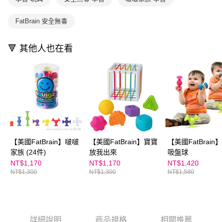
購買商品的店家。未經商家同意取消之訂單仍視為有效，需透過AFTEE先享
買賣價金債權讓與本公司後，依約使用本公司帳單繳交帳款。
後付繳納相關費用。
2.基於同意付款使用「大哥付你分期」之契約關係目的，商店將以您的個人
※ 交易是否成功請以「AFTEE先享後付 」之結帳頁面顯示為準，若有關於
FatBrain 安全無毒
資料（包含姓名、電話或地址）提供予台灣大哥大進項蒐集、處理及利用，
是否繳費成功／繳費後需取消欲退款等相關疑問，請聯繫「AFTEE先享後付
由本公司與您本人進行分期帳單所需資料之確認、核對及更正。
客戶支援中心」
https://netprotections.freshdesk.com/support/home
3.完整用戶服務條款，請詳閱以下連結：
https://oppay.tw/userRule
🔻 其他人也在看
【注意事項】
１．透過由恩沛科技股份有限公司提供之「AFTEE先享後付」服務完成之交
易，需依本服務之必要範圍內提供個人資料，並將交易相關給付款項請求債
權轉讓予恩沛科技股份有限公司。
２．關於個人資料處理事宜，請瀏覽以下網址：
https://aftee.tw/terms/#terms3
３．未成年的使用者請事先徵得法定代理人或監護人之同意方可使用
「AFTEE先享後付」，若未經同意申辦者引起之損失，本公司不負相關責
任。
４．使用「AFTEE先享後付」時，將依據個別帳號之用戶狀況，依本公司即
【美國FatBrain】啵啵
【美國FatBrain】寶寶
【美國FatBrain
時審查核予不同之上限額度；若仍有額度不足之情形，本公司將視審查結果
家族 (24件)
放我出來
吸盤球
請求用戶進行身份認證。
NT$1,170
NT$1,170
NT$1,420
５．嚴禁一人註冊多個帳號或使用他人資訊註冊。若發現惡意使用之情形，
NT$1,300
NT$1,300
NT$1,580
恩沛科技股份有限公司將有權停止該用戶之使用額度並採取法律行動。
詳細說明
商品規格
相關推薦