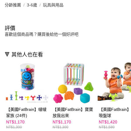
分齡推薦
3-6歲
玩具與用品
評價
喜歡這個商品嗎？購買後給他一個好評吧
🔻 其他人也在看
【美國FatBrain】啵啵
【美國FatBrain】寶寶
【美國FatBrain
家族 (24件)
放我出來
吸盤球
NT$1,170
NT$1,170
NT$1,420
NT$1,300
NT$1,300
NT$1,580