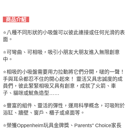
商品介紹
⭐
八種不同形狀的小吸盤可以彼此連接或任何光滑的表
面。
⭐
可彎曲、可相吸，吸引小朋友大朋友進入無限創意
中。
⭐
相吸的小吸盤需要用力拉動將它們分開，啵的一聲！
手與耳朵都忍不住的開心起來！ 靈活又具忠誠度的成
員們，彼此緊緊相吸又具有創意，成就了火箭、車
子、貓咪或魷魚造型……
⭐
豐富的組件、靈活的彈性，運用科學概念，可吸附於
浴缸、牆壁、窗戶、櫃子或桌面等。
⭐
榮獲Oppenheim玩具金牌獎、Parents" Choice家長