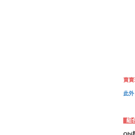
寶寶
此外
組
Qb