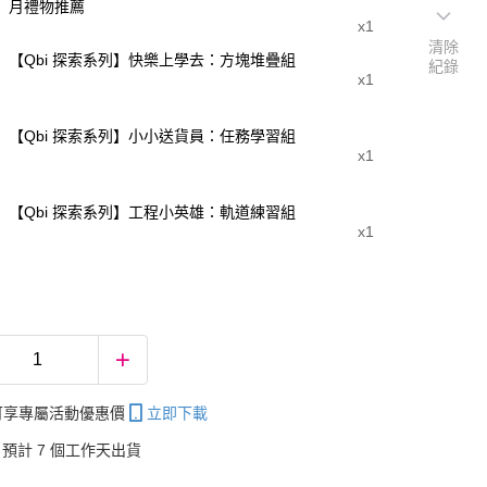
月禮物推薦
x1
清除
【Qbi 探索系列】快樂上學去：方塊堆疊組
紀錄
x1
【Qbi 探索系列】小小送貨員：任務學習組
x1
【Qbi 探索系列】工程小英雄：軌道練習組
x1
帳可享專屬活動優惠價
立即下載
預計 7 個工作天出貨