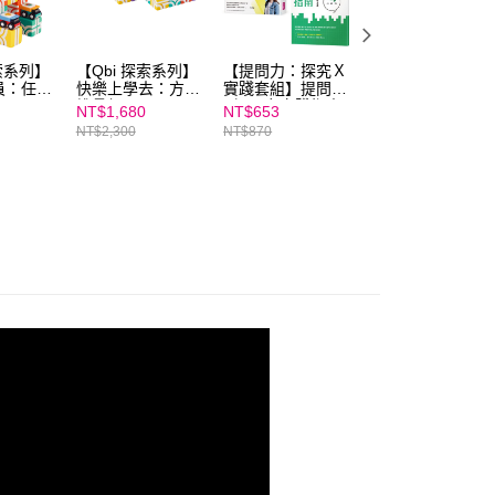
用戶進行身份認證。
一人註冊多個帳號或使用他人資訊註冊。若發現惡意使用之情
科技股份有限公司將有權停止該用戶之使用額度並採取法律行
探索系列】
【Qbi 探索系列】
【提問力：探究Ｘ
【Qbi 探索系列】
員：任務
快樂上學去：方塊
實踐套組】提問力
飛車小玩家：百變
堆疊組
&提問力實踐指南
軌道組
NT$1,680
NT$653
NT$3,880
NT$2,300
NT$870
NT$5,700