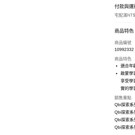
付款與運
宅配滿NT$
付款方式
商品特色
信用卡一
商品編號
10992332
LINE Pay
商品特色
Apple Pay
適合年
啟蒙學
大哥付你
享受學
相關說明
【大哥付
實的學
AFTEE先
1.本服務
銷售重點
2.付款方
相關說明
Qbi探索
流程，驗
【關於「A
ATM付款
完成交易
AFTEE
Qbi探索
3.實際核
便利好安
Qbi探索
4.訂單成
１．簡單
消。如遇
Qbi探索
２．便利
運送方式
無法說明
３．安心