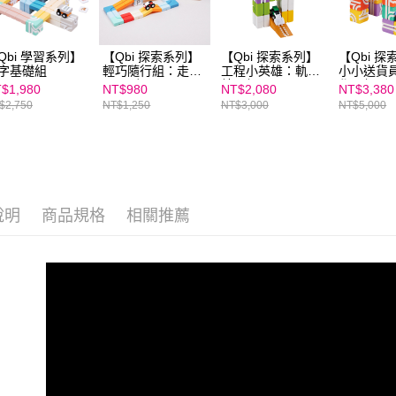
結果請求
５．嚴禁
形，恩沛
Qbi 學習系列】
【Qbi 探索系列】
【Qbi 探索系列】
【Qbi 
動。
字基礎組
輕巧隨行組：走到
工程小英雄：軌道
小小送貨
哪玩到哪
練習組
學習組
$1,980
NT$980
NT$2,080
NT$3,380
$2,750
NT$1,250
NT$3,000
NT$5,000
說明
商品規格
相關推薦