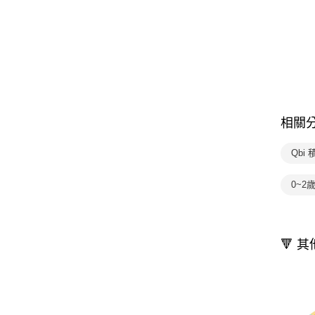
相關
Qbi 
0~2
🔻 