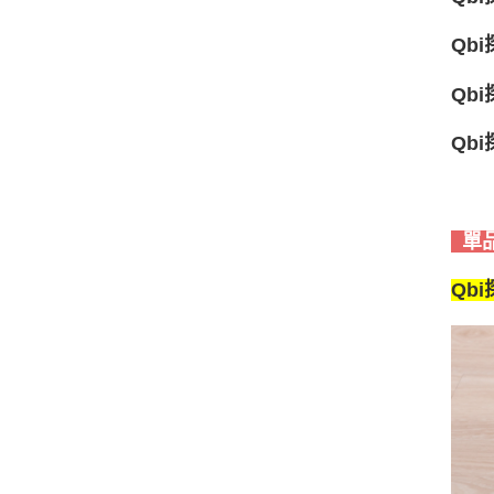
Qb
Qb
Qb
單
Qb