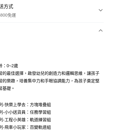
送方式
800免運
次付款
齡：0~2歲
習的最佳選擇，啟發幼兒的創造力和邏輯思維，讓孩子
分期
習的樂趣，培養集中力和手眼協調能力，為孩子奠定堅
你分期使用說明】
習基礎。
享後付
由台灣大哥大提供，台灣大哥大用戶可立即使用無須另外申請。
式選擇「大哥付你分期」，訂單成立後會自動跳轉到大哥付的交易
系列-快樂上學去：方塊堆疊組
證手機門號後，選擇欲分期的期數、繳款截止日，確認付款後即
FTEE先享後付」】
。
先享後付是「在收到商品之後才付款」的支付方式。 讓您購物簡單
系列-小小送貨員：任務學習組
准額度、可分期數及費用金額請依後續交易確認頁面所載為準。
心！
系列-工程小英雄：軌道練習組
立30分鐘內，如未前往確認交易或遇審核未通過，訂單將自動取
：不需註冊會員、不需綁卡、不需儲值。
「轉專審核」未通過狀況，表示未達大哥付你分期系統評分，恕
系列-飛車小玩家：百變軌道組
：只要手機號碼，簡訊認證，即可結帳。
評估內容。
：先確認商品／服務後，再付款。