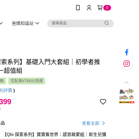
0
爸媽知識站
i探索系列】基礎入門大套組｜初學者推
一超值組
活動
宅配滿NT$800免運
則評價
)
399
0
商品
查看全部
【Qbi 探索系列】寶寶看世界：感官啟蒙組｜新生兒彌