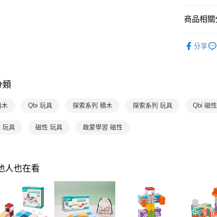
【繳款方
國內宅配/
1.分期款
【「AFT
商品相關分
醒簡訊。
每筆NT$7
１．於結帳
2.透過簡
付」結帳
分齡推薦
帳／街口支
離島宅配
２．訂單
分享
３．收到繳
每筆NT$2
【注意事
／ATM／
1.本服務
※ 請注意
用戶於交
絡購買商品
款買賣價
分類
先享後付
2.基於同
※ 交易是
資料（包
是否繳費成
積木
Qbi 玩具
探索系列 積木
探索系列 玩具
Qbi 磁
用，由本
付客戶支
3.完整用
歲 玩具
磁性 玩具
啟蒙學習 磁性
【注意事
１．透過由
交易，需
求債權轉
２．關於
其他人也在看
https://aft
３．未成
「AFTE
任。
４．使用「
即時審查