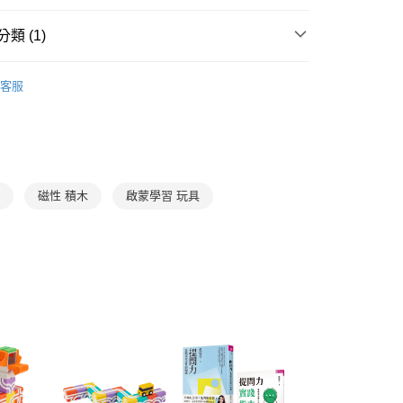
式說明】
郵寄 (不適用離島、海外及郵局i郵箱)
項不併入電信帳單，「大哥付你分期」於每月結算日後寄送繳費提
EE先享後付」結帳流程】
類 (1)
0，滿NT$800(含以上)免運費
方式選擇「AFTEE先享後付」後，將跳轉至「AFTEE先享後
訊連結打開帳單後，可選擇「超商條碼／台灣大直營門市／銀行轉
頁面，進行簡訊認證並確認金額後，即可完成結帳。
3-6歲
玩具與用品
付／iPASS MONEY」等通路繳費。
（澎湖、金門、馬祖、小琉球；不適用於郵局i郵箱）
成立數日內，您將收到繳費通知簡訊。
客服
費通知簡訊後14天內，點擊此簡訊中的連結，可透過四大超商
00
項】
網路銀行／等多元方式進行付款，方視為交易完成。
係由「台灣大哥大股份有限公司」（以下簡稱本公司）所提供，讓
：結帳手續完成當下不需立刻繳費，但若您需要取消訂單，請聯
易時，得透過本服務購買商品或服務，並由商店將買賣／分期付
的店家。未經商家同意取消之訂單仍視為有效，需透過AFTEE
金債權讓與本公司後，依約使用本公司帳單繳交帳款。
繳納相關費用。
意付款使用「大哥付你分期」之契約關係目的，商店將以您的個人
否成功請以「AFTEE先享後付 」之結帳頁面顯示為準，若有關於
含姓名、電話或地址）提供予台灣大哥大進項蒐集、處理及利
功／繳費後需取消欲退款等相關疑問，請聯繫「AFTEE先享後
性
磁性 積木
啟蒙學習 玩具
公司與您本人進行分期帳單所需資料之確認、核對及更正。
援中心」
https://netprotections.freshdesk.com/support/home
戶服務條款，請詳閱以下連結：
https://oppay.tw/userRule
項】
恩沛科技股份有限公司提供之「AFTEE先享後付」服務完成之
依本服務之必要範圍內提供個人資料，並將交易相關給付款項請
讓予恩沛科技股份有限公司。
個人資料處理事宜，請瀏覽以下網址：
ee.tw/terms/#terms3
年的使用者請事先徵得法定代理人或監護人之同意方可使用
E先享後付」，若未經同意申辦者引起之損失，本公司不負相關責
AFTEE先享後付」時，將依據個別帳號之用戶狀況，依本公司
核予不同之上限額度；若仍有額度不足之情形，本公司將視審查