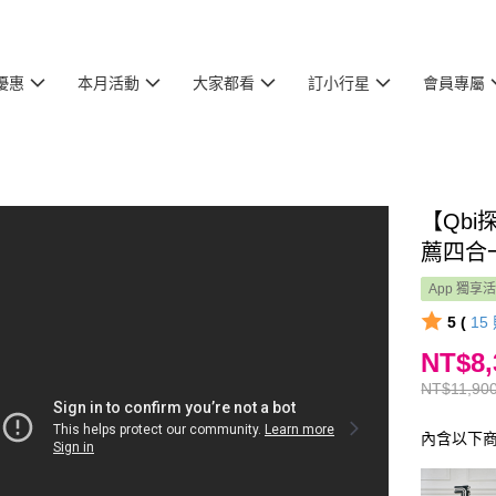
優惠
本月活動
大家都看
訂小行星
會員專屬
【Qb
薦四合
App 獨享
5 (
15
NT$8,
NT$11,90
內含以下