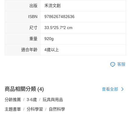
出版
禾流文創
ISBN
9786267482636
尺寸
33.5*25.7*2 cm
重量
920g
適合年齡
4歲以上
客服
商品相關分類 (4)
查看全部
分齡推薦
3-6歲
玩具與用品
主題書單
分科學習
自然科學