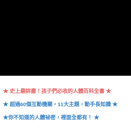
★ 史上最詳盡！孩子們必收的人體百科全書 ★
★ 超過60個互動機關，11大主題，動手長知識 ★
★你不知道的人體祕密，裡面全都有！ ★