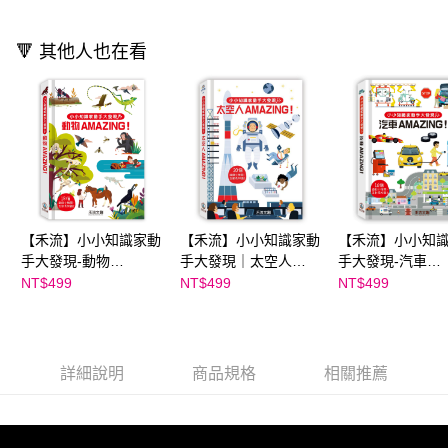
【注意事項】
ATM／網路銀行／等多元方式進行付款，方視為交易完成。
國內宅配/郵寄 (不適用離島、海外及郵局i郵箱)
1.本服務係由「台灣大哥大股份有限公司」（以下簡稱本公司）所提供，讓
※ 請注意：結帳手續完成當下不需立刻繳費，但若您需要取消訂單，請聯絡
用戶於交易時，得透過本服務購買商品或服務，並由商店將買賣／分期付款
每筆NT$70，滿NT$800(含以上)免運費
🔻 其他人也在看
購買商品的店家。未經商家同意取消之訂單仍視為有效，需透過AFTEE先享
買賣價金債權讓與本公司後，依約使用本公司帳單繳交帳款。
後付繳納相關費用。
2.基於同意付款使用「大哥付你分期」之契約關係目的，商店將以您的個人
離島宅配（澎湖、金門、馬祖、小琉球；不適用於郵局i郵箱）
※ 交易是否成功請以「AFTEE先享後付 」之結帳頁面顯示為準，若有關於
資料（包含姓名、電話或地址）提供予台灣大哥大進項蒐集、處理及利用，
是否繳費成功／繳費後需取消欲退款等相關疑問，請聯繫「AFTEE先享後付
每筆NT$200
由本公司與您本人進行分期帳單所需資料之確認、核對及更正。
客戶支援中心」
https://netprotections.freshdesk.com/support/home
3.完整用戶服務條款，請詳閱以下連結：
https://oppay.tw/userRule
【注意事項】
１．透過由恩沛科技股份有限公司提供之「AFTEE先享後付」服務完成之交
易，需依本服務之必要範圍內提供個人資料，並將交易相關給付款項請求債
權轉讓予恩沛科技股份有限公司。
２．關於個人資料處理事宜，請瀏覽以下網址：
【禾流】小小知識家動
【禾流】小小知識家動
【禾流】小小知
https://aftee.tw/terms/#terms3
手大發現-動物
手大發現｜太空人
手大發現-汽車
３．未成年的使用者請事先徵得法定代理人或監護人之同意方可使用
AMAZING!
AMAZING！
AMAZING!
NT$499
NT$499
NT$499
「AFTEE先享後付」，若未經同意申辦者引起之損失，本公司不負相關責
任。
４．使用「AFTEE先享後付」時，將依據個別帳號之用戶狀況，依本公司即
時審查核予不同之上限額度；若仍有額度不足之情形，本公司將視審查結果
請求用戶進行身份認證。
詳細說明
商品規格
相關推薦
５．嚴禁一人註冊多個帳號或使用他人資訊註冊。若發現惡意使用之情形，
恩沛科技股份有限公司將有權停止該用戶之使用額度並採取法律行動。