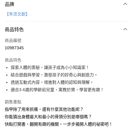
品牌
信用卡一次付款
【禾流文創】
LINE Pay
商品特色
Apple Pay
商品編號
大哥付你分期
10987345
相關說明
【大哥付你分期使用說明】
AFTEE先享後付
商品特色
1.本服務由台灣大哥大提供，台灣大哥大用戶可立即使用無須另外申請。
2.付款方式選擇「大哥付你分期」，訂單成立後會自動跳轉到大哥付的交易
相關說明
探索人體的奧秘，讓孩子成為小小知識家！
流程，驗證手機門號後，選擇欲分期的期數、繳款截止日，確認付款後即完
【關於「AFTEE先享後付」】
結合遊戲與學習，激發孩子的好奇心與創造力。
成交易。
ATM付款
AFTEE先享後付是「在收到商品之後才付款」的支付方式。 讓您購物簡單
3.實際核准額度、可分期數及費用金額請依後續交易確認頁面所載為準。
透過互動式內容，增進對人體的認知與理解。
便利好安心！
4.訂單成立30分鐘內，如未前往確認交易或遇審核未通過，訂單將自動取
１．簡單：不需註冊會員、不需綁卡、不需儲值。
適合3-6歲的學齡前兒童，寓教於樂，學習更有趣！
運送方式
消。如遇「轉專審核」未通過狀況，表示未達大哥付你分期系統評分，恕無
２．便利：只要手機號碼，簡訊認證，即可結帳。
法說明評估內容。
３．安心：先確認商品／服務後，再付款。
付款後全家取貨
銷售重點
【繳款方式說明】
1.分期款項不併入電信帳單，「大哥付你分期」於每月結算日後寄送繳費提
指甲除了用來抓癢，還有什麼其他功能呢？
每筆NT$70，滿NT$800(含以上)免運費
【「AFTEE先享後付」結帳流程】
醒簡訊。
１．於結帳方式選擇「AFTEE先享後付」後，將跳轉至「AFTEE先享後付」
你能猜出身體最大和最小的骨頭分別是哪個嗎？
2.透過簡訊連結打開帳單後，可選擇「超商條碼／台灣大直營門市／銀行轉
付款後7-11取貨
結帳頁面，進行簡訊認證並確認金額後，即可完成結帳。
快點打開書，翻開有趣的機關，一步步揭開人體的祕密吧！
帳／街口支付／iPASS MONEY」等通路繳費。
２．訂單成立數日內，您將收到繳費通知簡訊。
每筆NT$70，滿NT$800(含以上)免運費
３．收到繳費通知簡訊後14天內，點擊此簡訊中的連結，可透過四大超商／