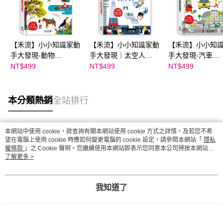
【禾流】小小知識家動
【禾流】小小知識家動
【禾流】小小知
手大發現-動物
手大發現｜太空人
手大發現-汽車
AMAZING!
AMAZING！
AMAZING!
NT$499
NT$499
NT$499
本分類熱銷
全站排行
本網站中使用 cookie，欲查詢有關本網站使用 cookie 方式之詳情，及若您不希
熱門標籤
望在電腦上使用 cookie 時應如何變更電腦的 cookie 設定，請參閱本網站「
隱私
權條款
」之 Cookie 聲明。您繼續使用本網站即表示您同意本公司得按本網站使
用條款之 Cookie 聲明使用 cookie。
了解更多 >
我知道了