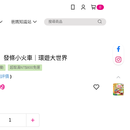
0
爸媽知識站
】發條小火車｜環遊大世界
活動
超取滿NT$800免運
則評價
)
99