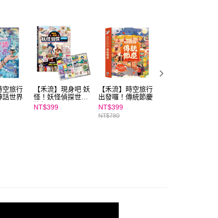
AFTEE先享後付」時，將依據個別帳號之用戶狀況，依本公司
核予不同之上限額度；若仍有額度不足之情形，本公司將視審查
用戶進行身份認證。
一人註冊多個帳號或使用他人資訊註冊。若發現惡意使用之情
科技股份有限公司將有權停止該用戶之使用額度並採取法律行
時空旅行
【禾流】現身吧 妖
【禾流】時空旅行
【禾流】文字好好
神話世界
怪！妖怪偵探世界
出發囉！傳統節慶
玩
旅行
NT$399
NT$399
NT$780
NT$780