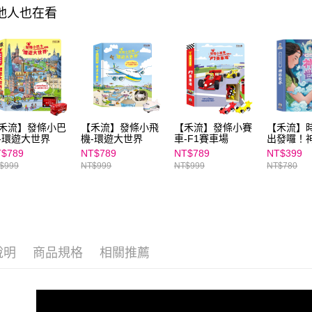
任。
其他人也在看
４．使用「
即時審查
結果請求
５．嚴禁
形，恩沛
動。
禾流】發條小巴
【禾流】發條小飛
【禾流】發條小賽
【禾流】
-環遊大世界
機-環遊大世界
車-F1賽車場
出發囉！
$789
NT$789
NT$789
NT$399
$999
NT$999
NT$999
NT$780
說明
商品規格
相關推薦