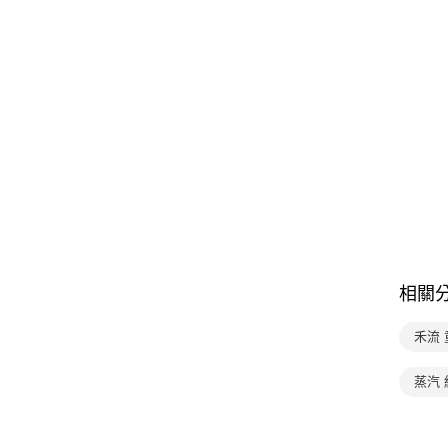
相關
禾流 
蒸汽 