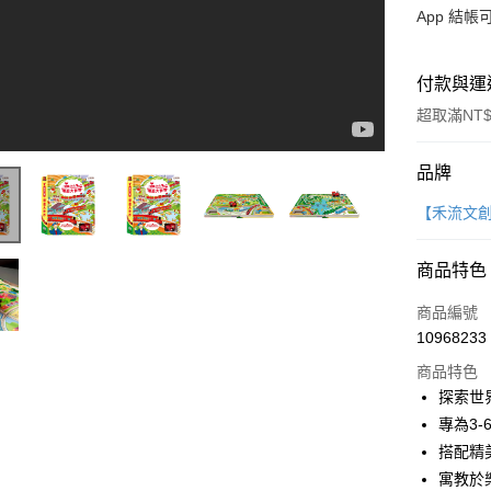
App 結
付款與運
超取滿NT$
付款方式
品牌
信用卡一
【禾流文
LINE Pay
商品特色
Apple Pay
商品編號
大哥付你
10968233
相關說明
商品特色
【大哥付
AFTEE先
探索世
1.本服務
2.付款方
相關說明
專為3
流程，驗
【關於「A
搭配精
ATM付款
完成交易
AFTEE
寓教於
3.實際核
便利好安