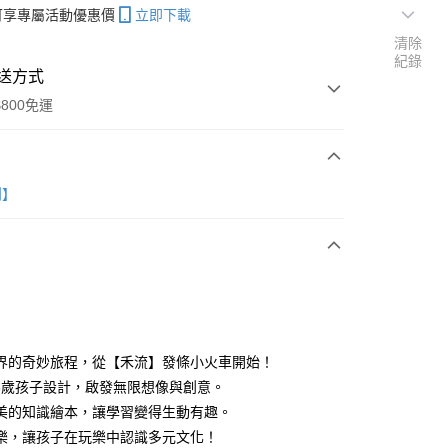
帳可享專屬活動優惠價
立即下載
清除
紀錄
送方式
800免運
次付款
創】
分期
你分期使用說明】
享後付
界的奇妙旅程，從【禾流】發條小火車開始！
由台灣大哥大提供，台灣大哥大用戶可立即使用無須另外申請。
式選擇「大哥付你分期」，訂單成立後會自動跳轉到大哥付的交易
-6歲孩子設計，啟發無限想像與創意。
證手機門號後，選擇欲分期的期數、繳款截止日，確認付款後即
FTEE先享後付」】
美的知識繪本，讓學習變得生動有趣。
。
先享後付是「在收到商品之後才付款」的支付方式。 讓您購物簡單
樂，讓孩子在玩樂中認識多元文化！
准額度、可分期數及費用金額請依後續交易確認頁面所載為準。
心！