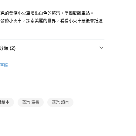
立30分鐘內，如未前往確認交易或遇審核未通過，訂單將自動取
：不需註冊會員、不需綁卡、不需儲值。
「轉專審核」未通過狀況，表示未達大哥付你分期系統評分，恕
：只要手機號碼，簡訊認證，即可結帳。
紅色的發條小火車噴出白色的蒸汽，準備駛離車站。
評估內容。
：先確認商品／服務後，再付款。
式說明】
著發條小火車，探索美麗的世界，看看小火車最後會抵達
家取貨
項不併入電信帳單，「大哥付你分期」於每月結算日後寄送繳費提
EE先享後付」結帳流程】
0，滿NT$800(含以上)免運費
方式選擇「AFTEE先享後付」後，將跳轉至「AFTEE先享後
訊連結打開帳單後，可選擇「超商條碼／台灣大直營門市／銀行轉
頁面，進行簡訊認證並確認金額後，即可完成結帳。
付／iPASS MONEY」等通路繳費。
1取貨
成立數日內，您將收到繳費通知簡訊。
費通知簡訊後14天內，點擊此簡訊中的連結，可透過四大超商
類 (2)
0，滿NT$800(含以上)免運費
項】
網路銀行／等多元方式進行付款，方視為交易完成。
係由「台灣大哥大股份有限公司」（以下簡稱本公司）所提供，讓
：結帳手續完成當下不需立刻繳費，但若您需要取消訂單，請聯
3-6歲
知識繪本/讀本
郵寄 (不適用離島、海外及郵局i郵箱)
易時，得透過本服務購買商品或服務，並由商店將買賣／分期付
的店家。未經商家同意取消之訂單仍視為有效，需透過AFTEE
客服
金債權讓與本公司後，依約使用本公司帳單繳交帳款。
繳納相關費用。
0，滿NT$800(含以上)免運費
🔥童書優惠$199起
意付款使用「大哥付你分期」之契約關係目的，商店將以您的個人
否成功請以「AFTEE先享後付 」之結帳頁面顯示為準，若有關於
含姓名、電話或地址）提供予台灣大哥大進項蒐集、處理及利
功／繳費後需取消欲退款等相關疑問，請聯繫「AFTEE先享後
（澎湖、金門、馬祖、小琉球；不適用於郵局i郵箱）
公司與您本人進行分期帳單所需資料之確認、核對及更正。
援中心」
https://netprotections.freshdesk.com/support/home
00
戶服務條款，請詳閱以下連結：
https://oppay.tw/userRule
項】
恩沛科技股份有限公司提供之「AFTEE先享後付」服務完成之
識繪本
蒸汽 童書
蒸汽 讀本
依本服務之必要範圍內提供個人資料，並將交易相關給付款項請
讓予恩沛科技股份有限公司。
個人資料處理事宜，請瀏覽以下網址：
ee.tw/terms/#terms3
年的使用者請事先徵得法定代理人或監護人之同意方可使用
E先享後付」，若未經同意申辦者引起之損失，本公司不負相關責