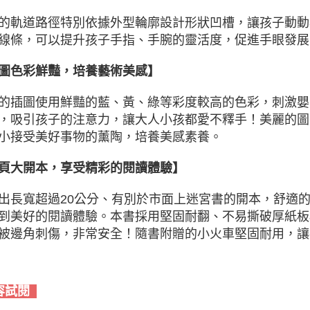
的軌道路徑特別依據外型輪廓設計形狀凹槽，讓孩子動動
線條，可以提升孩子手指、手腕的靈活度，促進手眼發展
圖色彩鮮豔，培養藝術美感】
的插圖使用鮮豔的藍、黃、綠等彩度較高的色彩，刺激嬰
，吸引孩子的注意力，讓大人小孩都愛不釋手！美麗的圖
小接受美好事物的薰陶，培養美感素養。
頁大開本，享受精彩的閱讀體驗】
出長寬超過20公分、有別於市面上迷宮書的開本，舒適
到美好的閱讀體驗。本書採用堅固耐翻、不易撕破厚紙板
被邊角刺傷，非常安全！隨書附贈的小火車堅固耐用，讓
容試閱