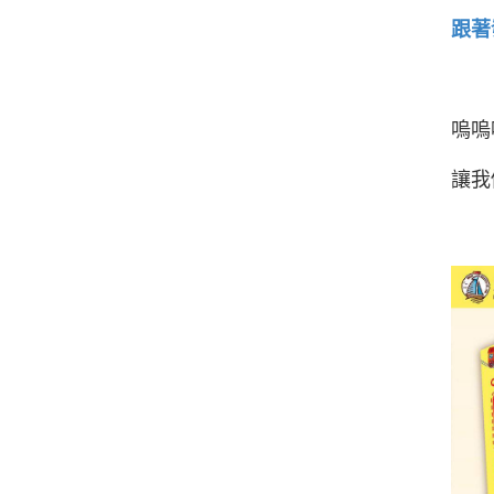
跟著
嗚嗚
讓我