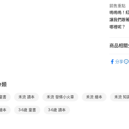
4.訂單成
１．簡單
銷售重點
消。如遇
２．便利
運送方式
嗚嗚嗚！
無法說明
３．安心
【繳款方
讓我們跟
付款後全
1.分期款
【「AFT
哪裡呢？
醒簡訊。
每筆NT$7
１．於結帳
2.透過簡
付」結帳
帳／街口支
付款後7-1
２．訂單
３．收到繳
商品相關分
每筆NT$7
【注意事
／ATM／
1.本服務
※ 請注意
分齡推薦
國內宅配/
用戶於交
絡購買商品
分享
款買賣價
先享後付
每筆NT$7
熱門活動
2.基於同
※ 交易是
資料（包
是否繳費成
離島宅配
用，由本
付客戶支
分類
每筆NT$2
3.完整用
【注意事
１．透過由
童書
禾流 讀本
禾流 發條小火車
禾流 繪本
禾流 知
交易，需
求債權轉
繪本
3-6歲 童書
3-6歲 讀本
２．關於
https://aft
３．未成
「AFTE