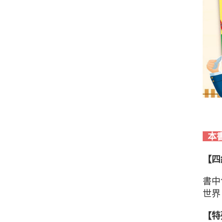
本
【四
書中
世界
【特