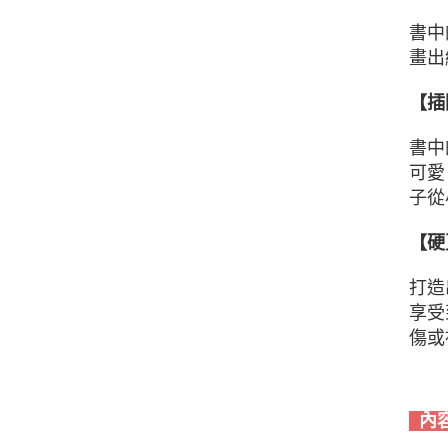
書中
畫出
【插
書中
可愛
子從
【硬
打造
享受
傷或
內