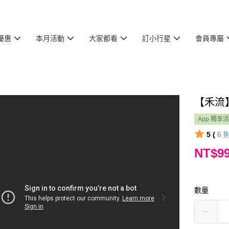
優惠
本月活動
大家都看
訂小行星
會員專屬
【禾流
App 獨享
5 (
6
NT$9
數量