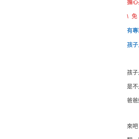
擔心
\ 免
有專
孩子
孩子
是不
爸爸
來吧