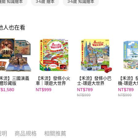
機關 知識繪本
3-6歲 繪本
3-6歲 知識繪本
２．關於
https://aft
３．未成
「AFTE
任。
其他人也在看
４．使用「
即時審查
結果請求
５．嚴禁
形，恩沛
動。
禾流】三國演義
【禾流】發條小火
【禾流】發條小巴
【禾流】
體珍藏版
車｜環遊大世界
士-環遊大世界
機-環遊大
$1,580
NT$999
NT$789
NT$789
NT$999
NT$999
說明
商品規格
相關推薦