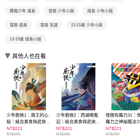
用戶於交易時，得透過本服務購買商品或服務，並由商店將買賣／分期付款
每筆NT$70，滿NT$800(含以上)免運費
購買商品的店家。未經商家同意取消之訂單仍視為有效，需透過AFTEE先享
買賣價金債權讓與本公司後，依約使用本公司帳單繳交帳款。
後付繳納相關費用。
鏢風少年 成長
冒險 少年小說
成長 少年小說
2.基於同意付款使用「大哥付你分期」之契約關係目的，商店將以您的個人
離島宅配（澎湖、金門、馬祖、小琉球；不適用於郵局i郵箱）
※ 交易是否成功請以「AFTEE先享後付 」之結帳頁面顯示為準，若有關於
資料（包含姓名、電話或地址）提供予台灣大哥大進項蒐集、處理及利用，
是否繳費成功／繳費後需取消欲退款等相關疑問，請聯繫「AFTEE先享後付
每筆NT$200
由本公司與您本人進行分期帳單所需資料之確認、核對及更正。
冒險 成長
冒險 友誼
13-15歲 少年小說
客戶支援中心」
https://netprotections.freshdesk.com/support/home
3.完整用戶服務條款，請詳閱以下連結：
https://oppay.tw/userRule
海外包裹航空運送
查看運費
【注意事項】
13-15歲 成長小說
１．透過由恩沛科技股份有限公司提供之「AFTEE先享後付」服務完成之交
易，需依本服務之必要範圍內提供個人資料，並將交易相關給付款項請求債
權轉讓予恩沛科技股份有限公司。
🔻 其他人也在看
２．關於個人資料處理事宜，請瀏覽以下網址：
https://aftee.tw/terms/#terms3
３．未成年的使用者請事先徵得法定代理人或監護人之同意方可使用
「AFTEE先享後付」，若未經同意申辦者引起之損失，本公司不負相關責
任。
４．使用「AFTEE先享後付」時，將依據個別帳號之用戶狀況，依本公司即
時審查核予不同之上限額度；若仍有額度不足之情形，本公司將視審查結果
請求用戶進行身份認證。
５．嚴禁一人註冊多個帳號或使用他人資訊註冊。若發現惡意使用之情形，
恩沛科技股份有限公司將有權停止該用戶之使用額度並採取法律行動。
少年廚俠1：兩王的心
少年廚俠2：西湖鳴冤
怪傑佐羅力31：
結｜結合美食與武俠的
記｜結合美食與武俠的
羅力之神祕魔法
冒險之旅
冒險之旅
NT$221
NT$221
NT$221
NT$280
NT$280
NT$280