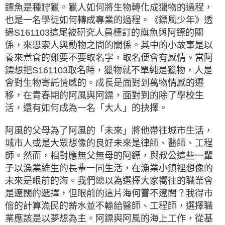
鏢魚是種狩獵。獵人如何將生物轉化成獵物的過程，
也是一名學徒如何轉成專業的過程。《鏢風少年》透
過S161103這尾被研究人員標訂的旗魚與阿鏢的關
係，來思索人與動物之間的關係。其中的小故事是以
養來煮食的雞要不要取名字，取名便會有感情。當阿
鏢想把S161103取名時，獵物就不單純是獵物，人是
會對生物寄託情感的。成長是面對到萬物情感的遷
移，在青春期的阿風與阿鏢，面對到的除了學校生
活，還有如何成為一名「大人」的抉擇。
阿風的父母為了阿風的「未來」將他帶往城市生活，
城市人或是大眾想像的良好未來是律師、醫師、工程
師。然而，相對應無父無母的阿鏢，與叔公這些一輩
子以漁業維生的長輩一同生活，在漁業小鎮裡想像的
未來是眼前的海。我們總以為選擇大家嚮往的職業會
是遼闊的選擇，但眼前的這片海何嘗不遼闊？我得市
儈的計算漁民的薪水並不輸給醫師、工程師，選擇職
業應該是以夢想為主。阿鏢與阿風的海上工作，從基