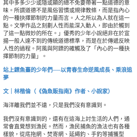
其中多多少少或隱或顯的總不免要帶著一點道德的意
味。所謂道德不是風俗習慣或規律教條，而是指內心
的一種抉擇節制的力量而言。人之所以為人就在這一
點。文學作品之刻劃人性而能深入動人，即由於觸到
了這一點微妙的所在。」優秀的少年小說絕非在於宣
揚一般人達不到的傳統道德標準，而是在於傳遞反映
人性的過程。阿風與阿鏢的確觸及了「內心的一種抉
擇節制的力量」。
站上鏢魚臺的少年們──以青春生命逆風成長、乘浪追
夢
文｜林楷倫（《偽魚販指南》作者、小說家）
海洋離我們並不遠，只是我們沒有意識到。
我們沒有意識到的，還有在這海上討生活的人們，通
常會直覺想到漁民。然而，漁民捕魚的漁法也有各種
樣貌，從底拖網、焚寄網、延繩釣、手釣等捕獲型