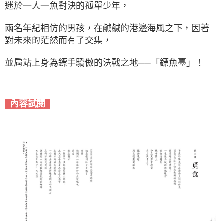
迷於一人一魚對決的孤單少年，
兩名年紀相仿的男孩，在鹹鹹的港邊海風之下，因著
對未來的茫然而有了交集，
並肩站上身為鏢手驕傲的決戰之地──「鏢魚臺」！
內容試閱