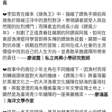
長
❤️
李如青在繪本《旗魚王》中，描繪了鏢魚手順伯與
旗魚於險峻汪洋中的激烈對決，帶領讀者感受人與自
然間的壯烈搏鬥；而陳素宜的成長小說《鏢風少
年》，刻劃了正值青春狂飆期的阿鏢與阿風，如何在
東部漁港堅持學習即將失傳的鏢旗魚技藝，展開一場
對抗命運、挑戰自然的冒險；如何在成人社會的主流
價值中找到自己的人生方向，並勇敢承擔選擇所帶來
的責任。──
廖淑霞｜私立再興小學研究教師
❤️
故事中的兩位少年主角在不同機緣下，因漁村而得
到轉過頭來面對大海的機緣。《鏢風少年》將臺灣屬
於黑潮文化之一的大洋漁業文化鋪陳在缺海的臺灣社
會，將藍澄澄的海水種進臺灣少年文學這塊土地上，
顯然是為臺灣青少年鋪陳的一座美麗橋梁。──
廖鴻基
｜海洋文學作家