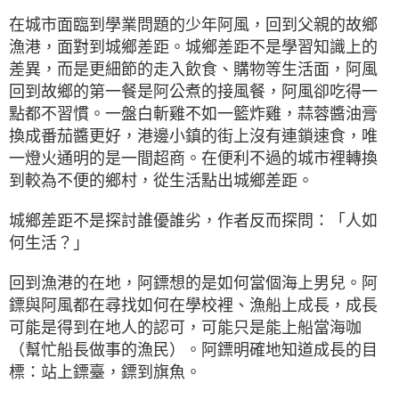
在城市面臨到學業問題的少年阿風，回到父親的故鄉
漁港，面對到城鄉差距。城鄉差距不是學習知識上的
差異，而是更細節的走入飲食、購物等生活面，阿風
回到故鄉的第一餐是阿公煮的接風餐，阿風卻吃得一
點都不習慣。一盤白斬雞不如一籃炸雞，蒜蓉醬油膏
換成番茄醬更好，港邊小鎮的街上沒有連鎖速食，唯
一燈火通明的是一間超商。在便利不過的城市裡轉換
到較為不便的鄉村，從生活點出城鄉差距。
城鄉差距不是探討誰優誰劣，作者反而探問：「人如
何生活？」
回到漁港的在地，阿鏢想的是如何當個海上男兒。阿
鏢與阿風都在尋找如何在學校裡、漁船上成長，成長
可能是得到在地人的認可，可能只是能上船當海咖
（幫忙船長做事的漁民）。阿鏢明確地知道成長的目
標：站上鏢臺，鏢到旗魚。