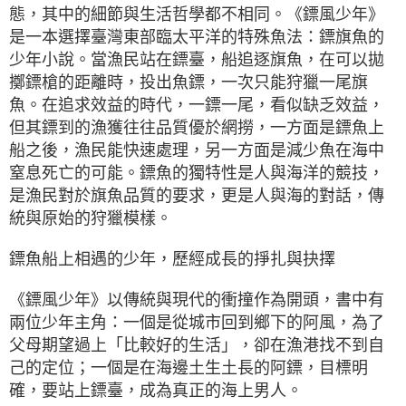
態，其中的細節與生活哲學都不相同。《鏢風少年》
是一本選擇臺灣東部臨太平洋的特殊魚法：鏢旗魚的
少年小說。當漁民站在鏢臺，船追逐旗魚，在可以拋
擲鏢槍的距離時，投出魚鏢，一次只能狩獵一尾旗
魚。在追求效益的時代，一鏢一尾，看似缺乏效益，
但其鏢到的漁獲往往品質優於網撈，一方面是鏢魚上
船之後，漁民能快速處理，另一方面是減少魚在海中
窒息死亡的可能。鏢魚的獨特性是人與海洋的競技，
是漁民對於旗魚品質的要求，更是人與海的對話，傳
統與原始的狩獵模樣。
鏢魚船上相遇的少年，歷經成長的掙扎與抉擇
《鏢風少年》以傳統與現代的衝撞作為開頭，書中有
兩位少年主角：一個是從城市回到鄉下的阿風，為了
父母期望過上「比較好的生活」，卻在漁港找不到自
己的定位；一個是在海邊土生土長的阿鏢，目標明
確，要站上鏢臺，成為真正的海上男人。