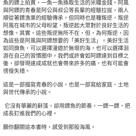
魚的鏢上拍賣，一魚一魚換取生活的米糧金錢。阿風
與阿鏢的青春是阿公與叔公等長輩的經驗拉拔，兩人
順從著鏢漁業的經驗傳承，但同時也是種叛逆，叛逆
阿風在城市的父母盼望，叛逆起大眾對於良好生活的
想像。其實，這些叛逆無所不在，但，為何叛逆，因
為這些是阿風與阿鏢想要的「美好生活」。美好生活
如同旗魚，可以選擇漫遊於無垠的海，也可以選擇洄
游在自己的習慣圈中。我們或許會如阿鏢達到目標之
後，卻發現達成成就也會帶來許多的痛，也有可能會
徬徨失措。
這是一部描寫青春的小說，也是一部寫給家庭、土地
與世代傳承的小說。
它沒有華麗的辭藻，卻用鏢魚的節奏，一鏢一鏢，把
成長釘進我們的心裡。
願你翻開這本書時，感受到那股海風。