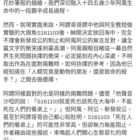
花妙筆般的描繪，我們深切融入十四五歲少年阿風生
命中的一段艱辛成長過程。
然而，就現實面來說，阿鏢哥哥鏢中他與阿全教授做
實驗的大旗魚S161103後，瞬間決定放回海中，完全
不理會新發叔公的制止和阿風阿公的無言反對，讓全
篇文字的衝突達到最高潮。阿風親眼目睹這一幕自然
界生死問題抉擇的衝突，必定銘刻在內心深處，不時
取出作為在面對兩難時，如何抉擇的參考，因為他已
經知道在「人類究竟是動物的朋友，還是致命的殺
手？」之間去做選擇。
阿鏢同樣面對的也是同樣的兩難問題。儘管「他聲音
沙啞的說：『S161103就是死也該死在大海中，不能
死在人們的餐桌上。』」但阿風、阿公、新發叔公，
甚至於阿鏢哥哥自己都心知肚明，S161103「死在人
們的餐桌上」的可能性非常高，但卻無力無能阻止。
作者藉由這些描述，來喚起人們關心生態惡化的現