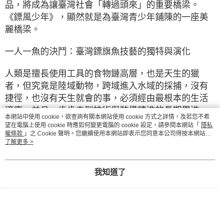
品，將成為讓臺灣社會「轉過頭來」的重要橋梁。
《鏢風少年》，顯然就是為臺灣青少年鋪陳的一座美
麗橋梁。
一人一魚的決鬥：臺灣鏢旗魚技藝的獨特與演化
人類是擅長使用工具的食物鏈高層，也是天生的獵
者，但究竟是陸域動物，跨域進入水域的採捕，沒有
捷徑，也沒有天生就會的事，必須經由最根本的生活
適應，並且一步步走到技術與裝備精進的長期累進，
本網站中使用 cookie，欲查詢有關本網站使用 cookie 方式之詳情，及若您不希
漁業文化記錄了人類跨域走向海洋的歷程，這也是漁
望在電腦上使用 cookie 時應如何變更電腦的 cookie 設定，請參閱本網站「
隱私
業文化所支持的文學作品的可貴之處。
權條款
」之 Cookie 聲明。您繼續使用本網站即表示您同意本公司得按本網站使
用條款之 Cookie 聲明使用 cookie。
了解更多 >
以鏢刺（鏢旗魚）漁業為例，這種傳統漁法，除了船
隻動力外不依賴太多科技儀器與設備，而是由漁人執
我知道了
鏢立於船尖鏢臺上追獵旗魚的原始漁法，過程原始粗
獷，技術條件嚴苛，可說是與獵物之間「一人一魚的
公平決鬥」，也因為漁獲量低，可說是符合生態要求
的「永續漁法」。這種漁法相傳由日本漁人引進臺