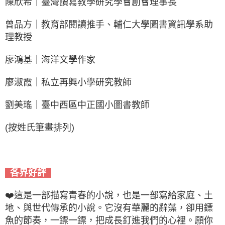
陳欣希｜臺灣讀寫教學研究學會創會理事長
曾品方｜教育部閱讀推手、輔仁大學圖書資訊學系助
理教授
廖鴻基｜海洋文學作家
廖淑霞｜私立再興小學研究教師
劉美瑤｜臺中西區中正國小圖書教師
(按姓氏筆畫排列)
各界好評
❤️
這是一部描寫青春的小說，也是一部寫給家庭、土
地、與世代傳承的小說。它沒有華麗的辭藻，卻用鏢
魚的節奏，一鏢一鏢，把成長釘進我們的心裡。願你