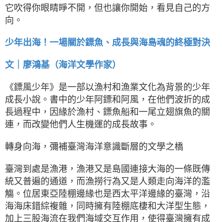
它吹得你眼睛睜不開，但也讓你開始，看見自己的方
向。
少年出海！一場關於鏢魚、成長與海島魂的終極對決
文｜廖鴻基（海洋文學作家）
《鏢風少年》是一部以漁村和漁業文化為背景的少年
成長小說。書中的少年阿鏢和阿風，在他們波折的成
長過程中，因緣於漁村、鏢魚船和一尾立翅旗魚的關
連，而改變他們人生機運的成長故事。
轉身向海，彌補臺灣海洋意識斷層的文學之橋
臺灣到處是漁港，漁港又是島國連接大海的一條既傳
統又普遍的通道，而漁撈行為又是人類走向海洋的濫
觴。位居東亞陸棚邊緣也是西太平洋邊緣的臺灣，沿
海海床錯綜複雜，同時擁有陸棚底棲和大洋型生態，
加上三股海流在我們海域交互作用，使得臺灣擁有成