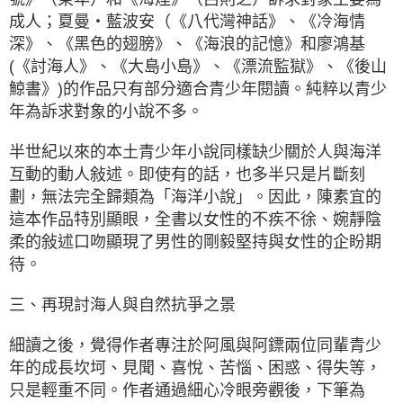
成人；夏曼‧藍波安（《八代灣神話》、《冷海情
深》、《黑色的翅膀》、《海浪的記憶》和廖鴻基
(《討海人》、《大島小島》、《漂流監獄》、《後山
鯨書》)的作品只有部分適合青少年閱讀。純粹以青少
年為訴求對象的小說不多。
半世紀以來的本土青少年小說同樣缺少關於人與海洋
互動的動人敍述。即使有的話，也多半只是片斷刻
劃，無法完全歸類為「海洋小說」。因此，陳素宜的
這本作品特別顯眼，全書以女性的不疾不徐、婉靜陰
柔的敍述口吻顯現了男性的剛毅堅持與女性的企盼期
待。
三、再現討海人與自然抗爭之景
細讀之後，覺得作者專注於阿風與阿鏢兩位同輩青少
年的成長坎坷、見聞、喜悅、苦惱、困惑、得失等，
只是輕重不同。作者通過細心冷眼旁觀後，下筆為