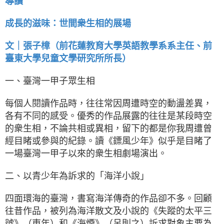
導讀
成長的滋味：世間衆生相的展場
文｜張子樟（前花蓮教育大學英語教學系系主任、前
臺東大學兒童文學研究所所長）
一、臺灣一甲子眾生相
每個人閱讀作品時，往往常因周遭時空的動盪差異，
各有不同的感受。優秀的作品展露的往往是某段時空
的衆生相，不論共相或異相，留下的都是你我周遭曾
經目睹或參與的紀錄。讀《鏢風少年》似乎是目睹了
一場臺灣一甲子以來的衆生相劇場演出。
二、以青少年為訴求的「海洋小說」
四面環海的臺灣，書寫海洋傳奇的作品卻不多。回顧
往昔作品，被列為海洋散文及小說的《失蹤的太平三
號》（東年）和《海煙》（呂則之）訴求對象主要為