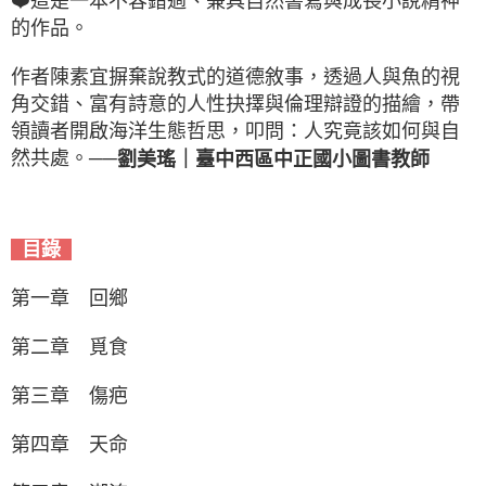
❤️
這是一本不容錯過、兼具自然書寫與成長小說精神
的作品。
作者陳素宜摒棄說教式的道德敘事，透過人與魚的視
角交錯、富有詩意的人性抉擇與倫理辯證的描繪，帶
領讀者開啟海洋生態哲思，叩問：人究竟該如何與自
然共處。──
劉美瑤｜臺中西區中正國小圖書教師
目錄
第一章 回鄉
第二章 覓食
第三章 傷疤
第四章 天命