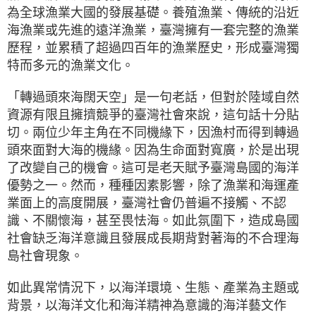
為全球漁業大國的發展基礎。養殖漁業、傳統的沿近
海漁業或先進的遠洋漁業，臺灣擁有一套完整的漁業
歷程，並累積了超過四百年的漁業歷史，形成臺灣獨
特而多元的漁業文化。
「轉過頭來海闊天空」是一句老話，但對於陸域自然
資源有限且擁擠競爭的臺灣社會來說，這句話十分貼
切。兩位少年主角在不同機緣下，因漁村而得到轉過
頭來面對大海的機緣。因為生命面對寬廣，於是出現
了改變自己的機會。這可是老天賦予臺灣島國的海洋
優勢之一。然而，種種因素影響，除了漁業和海運產
業面上的高度開展，臺灣社會仍普遍不接觸、不認
識、不關懷海，甚至畏怯海。如此氛圍下，造成島國
社會缺乏海洋意識且發展成長期背對著海的不合理海
島社會現象。
如此異常情況下，以海洋環境、生態、產業為主題或
背景，以海洋文化和海洋精神為意識的海洋藝文作