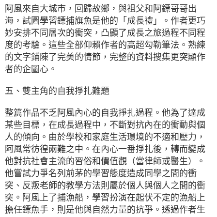
阿風來自大城市，回歸故鄉，與祖父和阿鏢哥哥出
海，試圖學習鏢捕旗魚是他的「成長禮」。作者更巧
妙安排不同層次的衝突，凸顯了成長之旅過程不同程
度的考驗。這些全部仰賴作者的高超勾勒筆法。熟練
的文字鋪陳了完美的情節，完整的資料搜集更突顯作
者的企圖心。
五、雙主角的自我掙扎難題
整篇作品不乏阿風內心的自我掙扎過程。他為了達成
某些目標，在成長過程中，不斷對抗內在的衝動與個
人的傾向。由於學校和家庭生活環境的不適和壓力，
阿風常彷徨兩難之中。在內心一番掙扎後，轉而變成
他對抗社會主流的習俗和價值觀（當律師或醫生）。
他嘗試力爭名列前茅的學習態度造成同學之間的衝
突、反叛老師的教學方法則屬於個人與個人之間的衝
突。阿風上了捕漁船，學習扮演在起伏不定的漁船上
擔任鏢魚手，則是他與自然力量的抗爭。透過作者生