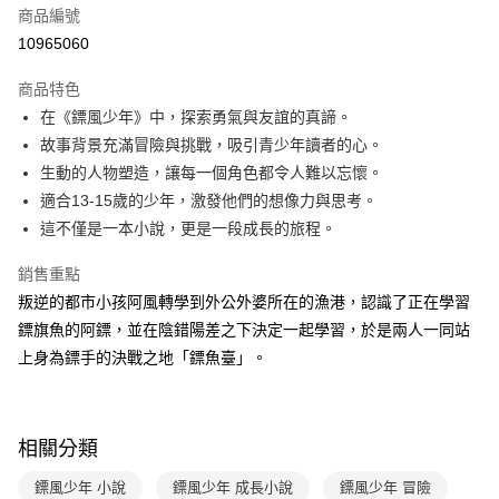
商品編號
LINE Pay
10965060
Apple Pay
商品特色
大哥付你分期
在《鏢風少年》中，探索勇氣與友誼的真諦。
相關說明
故事背景充滿冒險與挑戰，吸引青少年讀者的心。
【大哥付你分期使用說明】
生動的人物塑造，讓每一個角色都令人難以忘懷。
AFTEE先享後付
1.本服務由台灣大哥大提供，台灣大哥大用戶可立即使用無須另外申請。
適合13-15歲的少年，激發他們的想像力與思考。
2.付款方式選擇「大哥付你分期」，訂單成立後會自動跳轉到大哥付的交易
相關說明
流程，驗證手機門號後，選擇欲分期的期數、繳款截止日，確認付款後即完
這不僅是一本小說，更是一段成長的旅程。
【關於「AFTEE先享後付」】
成交易。
ATM付款
AFTEE先享後付是「在收到商品之後才付款」的支付方式。 讓您購物簡單
3.實際核准額度、可分期數及費用金額請依後續交易確認頁面所載為準。
銷售重點
便利好安心！
4.訂單成立30分鐘內，如未前往確認交易或遇審核未通過，訂單將自動取
１．簡單：不需註冊會員、不需綁卡、不需儲值。
叛逆的都市小孩阿風轉學到外公外婆所在的漁港，認識了正在學習
運送方式
消。如遇「轉專審核」未通過狀況，表示未達大哥付你分期系統評分，恕無
２．便利：只要手機號碼，簡訊認證，即可結帳。
法說明評估內容。
鏢旗魚的阿鏢，並在陰錯陽差之下決定一起學習，於是兩人一同站
３．安心：先確認商品／服務後，再付款。
付款後全家取貨｜8/8-8/14運費優惠，結帳滿499即享免運。
【繳款方式說明】
上身為鏢手的決戰之地「鏢魚臺」。
1.分期款項不併入電信帳單，「大哥付你分期」於每月結算日後寄送繳費提
每筆NT$70，滿NT$499(含以上)免運費
【「AFTEE先享後付」結帳流程】
醒簡訊。
１．於結帳方式選擇「AFTEE先享後付」後，將跳轉至「AFTEE先享後付」
2.透過簡訊連結打開帳單後，可選擇「超商條碼／台灣大直營門市／銀行轉
付款後7-11取貨
結帳頁面，進行簡訊認證並確認金額後，即可完成結帳。
帳／街口支付／iPASS MONEY」等通路繳費。
２．訂單成立數日內，您將收到繳費通知簡訊。
每筆NT$70，滿NT$800(含以上)免運費
相關分類
３．收到繳費通知簡訊後14天內，點擊此簡訊中的連結，可透過四大超商／
【注意事項】
ATM／網路銀行／等多元方式進行付款，方視為交易完成。
國內宅配/郵寄 (不適用離島、海外及郵局i郵箱)
1.本服務係由「台灣大哥大股份有限公司」（以下簡稱本公司）所提供，讓
鏢風少年 小說
鏢風少年 成長小說
鏢風少年 冒險
※ 請注意：結帳手續完成當下不需立刻繳費，但若您需要取消訂單，請聯絡