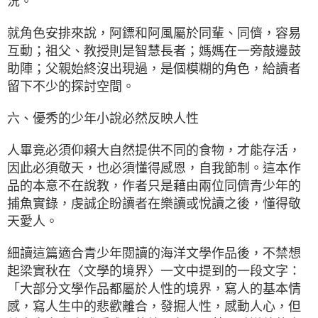
況。
就角色安排來說，阿鏢和阿風屬於同輩、同儕，容易
互動；祖父、教授則是智慧長者；媽媽在一旁敲邊鼓
助陣；父親始終沒出現過，是個模糊的角色，給讀者
留下不少的探討空間。
六、優秀的少年小說必然反映人性
人畢竟必須仰賴大自然提供不同的食物，才能存活，
因此必須敬天，也必須懂得感恩，自我節制。這本作
品的本意不在說教，作者只是藉由兩位同儕青少年的
捕魚實錄，虔誠企盼讀者在樂讀或悅讀之後，懂得敬
天愛人。
細讀這篇適合青少年閱讀的海洋文學作品後，不禁想
起梁實秋在〈文學的境界〉一文中提到的一段文字：
「大部分文學作品都屬於人性的境界，寫人的基本情
感，寫人生中的悲歡離合，發掘人性，感動人心，但