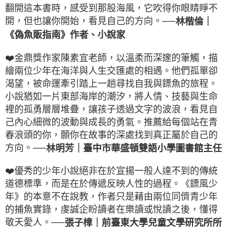
翻開這本書時，感受到那股海風，它吹得你眼睛睜不
開，但也讓你開始，看見自己的方向。──
林楷倫｜
《偽魚販指南》作者、小說家
❤️
金鼎獎作家陳素宜老師，以溫柔而深邃的筆觸，描
繪兩位少年在海洋與人生交匯處的相遇。他們孤單卻
渴望，被命運牽引踏上一趟尋找自我與鏢魚的旅程。
小說猶如一片東部海岸的潮汐，將人情、技藝與生命
裡的孤勇層層堆疊，讓孩子透過文字的波浪，看見自
己內心細微的波動與成長的勇氣。推薦給每個站在青
春浪頭的你，願你在故事的深處找到真正屬於自己的
方向。──
林明芳｜臺中市華盛頓雙語小學圖書館主任
❤️
優秀的少年小說絕非在於宣揚一般人達不到的傳統
道德標準，而是在於傳遞反映人性的過程。《鏢風少
年》的本意不在說教，作者只是藉由兩位同儕青少年
的捕魚實錄，虔誠企盼讀者在樂讀或悅讀之後，懂得
敬天愛人。──
張子樟｜前臺東大學兒童文學研究所所