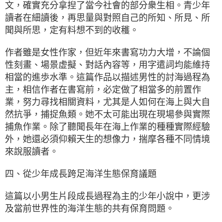
文，確實充分拿揑了當今社會的部分衆生相。青少年
讀者在細讀後，再思量與對照自己的所知、所見、所
聞與所思，定有料想不到的收穫。
作者雖是女性作家，但近年來書寫功力大增，不論個
性刻畫、場景虚擬、對話內容等，用字遣詞均能維持
相當的進歩水準。這篇作品以描述男性的討海過程為
主，相信作者在書寫前，必定做了相當多的前置作
業，努力尋找相關資料，尤其是人如何在海上與大自
然抗爭，捕捉魚類。她不太可能出現在現場參與實際
捕魚作業。除了聽聞長年在海上作業的種種實際經驗
外，她還必須仰賴天生的想像力，揣摩各種不同情境
來說服讀者。
四、從少年成長跨足海洋生態保育議題
這篇以小男生片段成長過程為主的少年小說中，更涉
及當前世界性的海洋生態的共有保育問題。