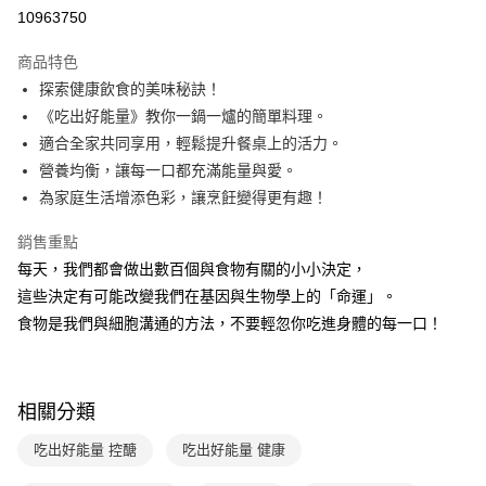
LINE Pay
10963750
Apple Pay
商品特色
大哥付你分期
探索健康飲食的美味秘訣！
相關說明
《吃出好能量》教你一鍋一爐的簡單料理。
【大哥付你分期使用說明】
適合全家共同享用，輕鬆提升餐桌上的活力。
AFTEE先享後付
1.本服務由台灣大哥大提供，台灣大哥大用戶可立即使用無須另外申請。
營養均衡，讓每一口都充滿能量與愛。
2.付款方式選擇「大哥付你分期」，訂單成立後會自動跳轉到大哥付的交易
相關說明
流程，驗證手機門號後，選擇欲分期的期數、繳款截止日，確認付款後即完
為家庭生活增添色彩，讓烹飪變得更有趣！
【關於「AFTEE先享後付」】
成交易。
ATM付款
AFTEE先享後付是「在收到商品之後才付款」的支付方式。 讓您購物簡單
3.實際核准額度、可分期數及費用金額請依後續交易確認頁面所載為準。
銷售重點
便利好安心！
4.訂單成立30分鐘內，如未前往確認交易或遇審核未通過，訂單將自動取
１．簡單：不需註冊會員、不需綁卡、不需儲值。
每天，我們都會做出數百個與食物有關的小小決定，
運送方式
消。如遇「轉專審核」未通過狀況，表示未達大哥付你分期系統評分，恕無
２．便利：只要手機號碼，簡訊認證，即可結帳。
法說明評估內容。
這些決定有可能改變我們在基因與生物學上的「命運」。
３．安心：先確認商品／服務後，再付款。
付款後全家取貨｜8/8-8/14運費優惠，結帳滿499即享免運。
【繳款方式說明】
食物是我們與細胞溝通的方法，不要輕忽你吃進身體的每一口！
1.分期款項不併入電信帳單，「大哥付你分期」於每月結算日後寄送繳費提
每筆NT$70，滿NT$499(含以上)免運費
【「AFTEE先享後付」結帳流程】
醒簡訊。
１．於結帳方式選擇「AFTEE先享後付」後，將跳轉至「AFTEE先享後付」
2.透過簡訊連結打開帳單後，可選擇「超商條碼／台灣大直營門市／銀行轉
付款後7-11取貨
結帳頁面，進行簡訊認證並確認金額後，即可完成結帳。
帳／街口支付／iPASS MONEY」等通路繳費。
２．訂單成立數日內，您將收到繳費通知簡訊。
每筆NT$70，滿NT$800(含以上)免運費
相關分類
３．收到繳費通知簡訊後14天內，點擊此簡訊中的連結，可透過四大超商／
【注意事項】
ATM／網路銀行／等多元方式進行付款，方視為交易完成。
國內宅配/郵寄 (不適用離島、海外及郵局i郵箱)
1.本服務係由「台灣大哥大股份有限公司」（以下簡稱本公司）所提供，讓
吃出好能量 控醣
吃出好能量 健康
※ 請注意：結帳手續完成當下不需立刻繳費，但若您需要取消訂單，請聯絡
用戶於交易時，得透過本服務購買商品或服務，並由商店將買賣／分期付款
每筆NT$70，滿NT$800(含以上)免運費
購買商品的店家。未經商家同意取消之訂單仍視為有效，需透過AFTEE先享