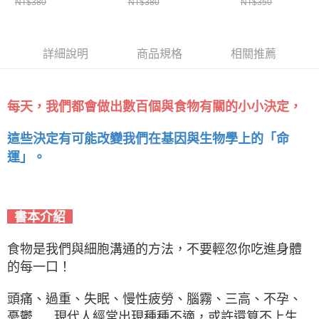
NT$380
NT$380
NT$350
味、簡單、方便的實踐
方便的實踐指引
指引｜親子家庭嚴選館
詳細說明
商品規格
相關推薦
每天，我們都會做出數百個與食物有關的小小決定，
這些決定有可能改變我們在基因與生物學上的「命
運」。
書本介紹
食物是我們與細胞溝通的方法，不要輕忽你吃進身體
的每一口！
頭痛、過重、失眠、慢性疲勞、腦霧、三高、不孕、
憂鬱......現代人經常出現種種不適，或許還算不上生