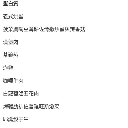
蛋白質
義式烘蛋
菠菜鷹嘴豆薄餅佐滑嫩炒蛋與辣香菇
漢堡肉
茶碗蒸
炸雞
咖哩牛肉
白蘿蔔滷五花肉
烤豬肋排佐普羅旺斯燉菜
耶誕骰子牛