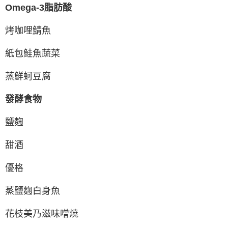
Omega-3脂肪酸
烤咖哩鯖魚
紙包鮭魚蔬菜
蒸鮮蚵豆腐
發酵食物
鹽麴
甜酒
優格
蒸鹽麴白身魚
花枝美乃滋味噌燒