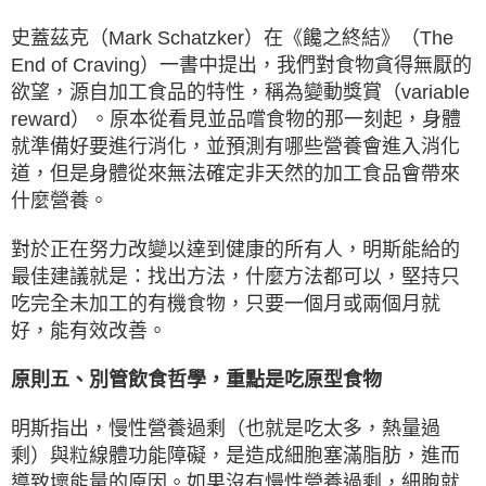
史蓋茲克（Mark Schatzker）在《饞之終結》（The
End of Craving）一書中提出，我們對食物貪得無厭的
欲望，源自加工食品的特性，稱為變動獎賞（variable
reward）。原本從看見並品嚐食物的那一刻起，身體
就準備好要進行消化，並預測有哪些營養會進入消化
道，但是身體從來無法確定非天然的加工食品會帶來
什麼營養。
對於正在努力改變以達到健康的所有人，明斯能給的
最佳建議就是：找出方法，什麼方法都可以，堅持只
吃完全未加工的有機食物，只要一個月或兩個月就
好，能有效改善。
原則五、別管飲食哲學，重點是吃原型食物
明斯指出，慢性營養過剩（也就是吃太多，熱量過
剩）與粒線體功能障礙，是造成細胞塞滿脂肪，進而
導致壞能量的原因。如果沒有慢性營養過剩，細胞就