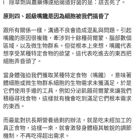
l 除草劑與農藥傳達給腸道好菌的是：該去死了。
原則四、超級嘴饞是因為細胞被我們搞昏了
跟所有關係一樣，溝通不良會造成混亂與問題。引起
嘴饞的原因很複雜，牽涉到十餘種荷爾蒙、腦部數個
區域，以及微生物群系。但從根本上來想，嘴饞代表
想享受某種特定食物的欲望，這代表吃進去的東西把
細胞弄昏頭了。
當身體強迫我們獲取某種特定食物（嘴饞），意味著
體細胞或微生物群系細胞的生物需求未獲滿足，於是
它們使用手邊的工具，例如分泌飢餓荷爾蒙來讓我們
積極尋找食物，這樣就有機會吃到滿足它們根本需求
的東西。
而最能對抗長期營養過剩的辦法，就是吃未經加工的
真正食物，這樣一來，就會激發身體極其敏銳的調節
機制，不再吃得超出需求。