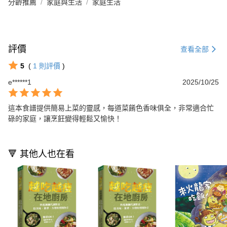
分齡推薦
家庭與生活
家庭生活
評價
查看全部
5
(
1
則評價
)
e******1
2025/10/25
這本食譜提供簡易上菜的靈感，每道菜餚色香味俱全，非常適合忙
碌的家庭，讓烹飪變得輕鬆又愉快！
🔻 其他人也在看