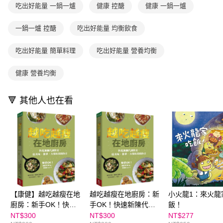
買賣價金債權讓與本公司後，依約使用本公司帳單繳交帳款。
後付繳納相關費用。
吃出好能量 一鍋一爐
健康 控醣
健康 一鍋一爐
2.基於同意付款使用「大哥付你分期」之契約關係目的，商店將以您的個人
離島宅配（澎湖、金門、馬祖、小琉球；不適用於郵局i郵箱）
※ 交易是否成功請以「AFTEE先享後付 」之結帳頁面顯示為準，若有關於
資料（包含姓名、電話或地址）提供予台灣大哥大進項蒐集、處理及利用，
是否繳費成功／繳費後需取消欲退款等相關疑問，請聯繫「AFTEE先享後付
每筆NT$200
由本公司與您本人進行分期帳單所需資料之確認、核對及更正。
一鍋一爐 控醣
吃出好能量 均衡飲食
客戶支援中心」
https://netprotections.freshdesk.com/support/home
3.完整用戶服務條款，請詳閱以下連結：
https://oppay.tw/userRule
海外包裹航空運送
查看運費
【注意事項】
吃出好能量 簡單料理
吃出好能量 營養均衡
１．透過由恩沛科技股份有限公司提供之「AFTEE先享後付」服務完成之交
易，需依本服務之必要範圍內提供個人資料，並將交易相關給付款項請求債
健康 營養均衡
權轉讓予恩沛科技股份有限公司。
２．關於個人資料處理事宜，請瀏覽以下網址：
https://aftee.tw/terms/#terms3
🔻 其他人也在看
３．未成年的使用者請事先徵得法定代理人或監護人之同意方可使用
「AFTEE先享後付」，若未經同意申辦者引起之損失，本公司不負相關責
任。
４．使用「AFTEE先享後付」時，將依據個別帳號之用戶狀況，依本公司即
時審查核予不同之上限額度；若仍有額度不足之情形，本公司將視審查結果
請求用戶進行身份認證。
５．嚴禁一人註冊多個帳號或使用他人資訊註冊。若發現惡意使用之情形，
恩沛科技股份有限公司將有權停止該用戶之使用額度並採取法律行動。
【康健】越吃越瘦在地
越吃越瘦在地廚房：新
小火龍1：來火龍
廚房：新手OK！快速
手OK！快速新陳代謝
飯！
新陳代謝飲食，最美
飲食，最美味、簡單、
NT$300
NT$300
NT$277