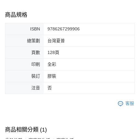
商品規格
ISBN
9786267299906
總策劃
台灣夏普
頁數
128頁
印刷
全彩
裝訂
膠裝
注音
否
客服
商品相關分類 (1)