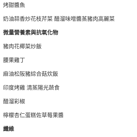
烤甜醬魚
奶油蒜香炒花枝芹菜 醋溜味噌醬蒸豬肉高麗菜
微量營養素與抗氧化物
豬肉花椰菜炒飯
腰果雞丁
麻油松阪豬綜合菇炊飯
印度烤雞 清蒸陽光蔬食
醋溜彩椒
檸檬杏仁蛋糕佐草莓果醬
纖維