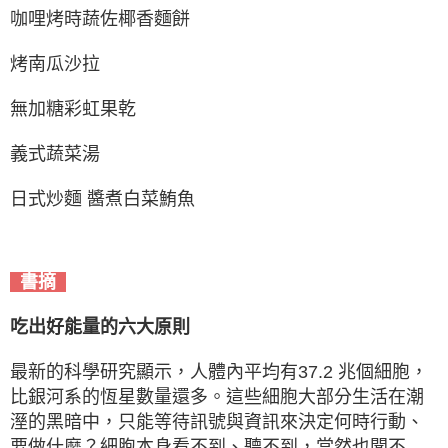
咖哩烤時蔬佐椰香麵餅
烤南瓜沙拉
無加糖彩虹果乾
義式蔬菜湯
日式炒麵 醬煮白菜鮪魚
書摘
吃出好能量的六大原則
最新的科學研究顯示，人體內平均有37.2 兆個細胞，
比銀河系的恆星數量還多。這些細胞大部分生活在潮
溼的黑暗中，只能等待訊號與資訊來決定何時行動、
要做什麼？細胞本身看不到、聽不到，當然也聞不