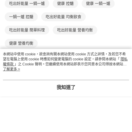
買賣價金債權讓與本公司後，依約使用本公司帳單繳交帳款。
後付繳納相關費用。
吃出好能量 一鍋一爐
健康 控醣
健康 一鍋一爐
2.基於同意付款使用「大哥付你分期」之契約關係目的，商店將以您的個人
離島宅配（澎湖、金門、馬祖、小琉球；不適用於郵局i郵箱）
※ 交易是否成功請以「AFTEE先享後付 」之結帳頁面顯示為準，若有關於
資料（包含姓名、電話或地址）提供予台灣大哥大進項蒐集、處理及利用，
是否繳費成功／繳費後需取消欲退款等相關疑問，請聯繫「AFTEE先享後付
每筆NT$200
由本公司與您本人進行分期帳單所需資料之確認、核對及更正。
一鍋一爐 控醣
吃出好能量 均衡飲食
客戶支援中心」
https://netprotections.freshdesk.com/support/home
3.完整用戶服務條款，請詳閱以下連結：
https://oppay.tw/userRule
海外包裹航空運送
查看運費
【注意事項】
吃出好能量 簡單料理
吃出好能量 營養均衡
１．透過由恩沛科技股份有限公司提供之「AFTEE先享後付」服務完成之交
易，需依本服務之必要範圍內提供個人資料，並將交易相關給付款項請求債
健康 營養均衡
權轉讓予恩沛科技股份有限公司。
２．關於個人資料處理事宜，請瀏覽以下網址：
本網站中使用 cookie，欲查詢有關本網站使用 cookie 方式之詳情，及若您不希
https://aftee.tw/terms/#terms3
🔻 其他人也在看
望在電腦上使用 cookie 時應如何變更電腦的 cookie 設定，請參閱本網站「
隱私
３．未成年的使用者請事先徵得法定代理人或監護人之同意方可使用
權條款
」之 Cookie 聲明。您繼續使用本網站即表示您同意本公司得按本網站使
「AFTEE先享後付」，若未經同意申辦者引起之損失，本公司不負相關責
用條款之 Cookie 聲明使用 cookie。
了解更多 >
任。
４．使用「AFTEE先享後付」時，將依據個別帳號之用戶狀況，依本公司即
時審查核予不同之上限額度；若仍有額度不足之情形，本公司將視審查結果
我知道了
請求用戶進行身份認證。
５．嚴禁一人註冊多個帳號或使用他人資訊註冊。若發現惡意使用之情形，
恩沛科技股份有限公司將有權停止該用戶之使用額度並採取法律行動。
【康健】越吃越瘦在地
越吃越瘦在地廚房：新
小火龍1：來火龍
廚房：新手OK！快速
手OK！快速新陳代謝
飯！
新陳代謝飲食，最美
飲食，最美味、簡單、
NT$300
NT$300
NT$277