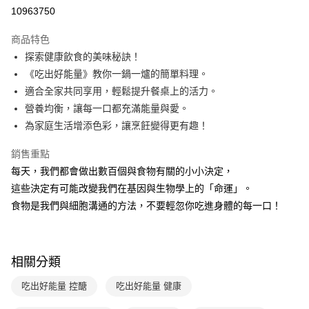
LINE Pay
10963750
Apple Pay
商品特色
大哥付你分期
探索健康飲食的美味秘訣！
相關說明
《吃出好能量》教你一鍋一爐的簡單料理。
【大哥付你分期使用說明】
適合全家共同享用，輕鬆提升餐桌上的活力。
AFTEE先享後付
1.本服務由台灣大哥大提供，台灣大哥大用戶可立即使用無須另外申請。
營養均衡，讓每一口都充滿能量與愛。
2.付款方式選擇「大哥付你分期」，訂單成立後會自動跳轉到大哥付的交易
相關說明
流程，驗證手機門號後，選擇欲分期的期數、繳款截止日，確認付款後即完
為家庭生活增添色彩，讓烹飪變得更有趣！
【關於「AFTEE先享後付」】
成交易。
ATM付款
AFTEE先享後付是「在收到商品之後才付款」的支付方式。 讓您購物簡單
3.實際核准額度、可分期數及費用金額請依後續交易確認頁面所載為準。
銷售重點
便利好安心！
4.訂單成立30分鐘內，如未前往確認交易或遇審核未通過，訂單將自動取
１．簡單：不需註冊會員、不需綁卡、不需儲值。
每天，我們都會做出數百個與食物有關的小小決定，
運送方式
消。如遇「轉專審核」未通過狀況，表示未達大哥付你分期系統評分，恕無
２．便利：只要手機號碼，簡訊認證，即可結帳。
法說明評估內容。
這些決定有可能改變我們在基因與生物學上的「命運」。
３．安心：先確認商品／服務後，再付款。
付款後全家取貨｜8/8-8/14運費優惠，結帳滿499即享免運。
【繳款方式說明】
食物是我們與細胞溝通的方法，不要輕忽你吃進身體的每一口！
1.分期款項不併入電信帳單，「大哥付你分期」於每月結算日後寄送繳費提
每筆NT$70，滿NT$499(含以上)免運費
【「AFTEE先享後付」結帳流程】
醒簡訊。
１．於結帳方式選擇「AFTEE先享後付」後，將跳轉至「AFTEE先享後付」
2.透過簡訊連結打開帳單後，可選擇「超商條碼／台灣大直營門市／銀行轉
付款後7-11取貨
結帳頁面，進行簡訊認證並確認金額後，即可完成結帳。
帳／街口支付／iPASS MONEY」等通路繳費。
２．訂單成立數日內，您將收到繳費通知簡訊。
每筆NT$70，滿NT$800(含以上)免運費
相關分類
３．收到繳費通知簡訊後14天內，點擊此簡訊中的連結，可透過四大超商／
【注意事項】
ATM／網路銀行／等多元方式進行付款，方視為交易完成。
國內宅配/郵寄 (不適用離島、海外及郵局i郵箱)
1.本服務係由「台灣大哥大股份有限公司」（以下簡稱本公司）所提供，讓
吃出好能量 控醣
吃出好能量 健康
※ 請注意：結帳手續完成當下不需立刻繳費，但若您需要取消訂單，請聯絡
用戶於交易時，得透過本服務購買商品或服務，並由商店將買賣／分期付款
每筆NT$70，滿NT$800(含以上)免運費
購買商品的店家。未經商家同意取消之訂單仍視為有效，需透過AFTEE先享