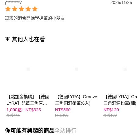
j*********7
2025/11/25
短短的適合開始學握筆的小朋友
🔻 其他人也在看
【點加金換購】【德國
【德國LYRA】Groove
【德國LYRA】Gro
LYRA】兒童三角原木
三角洞洞鉛筆(6入)
三角洞洞鉛筆(細)
鉛筆(17.5cm) 6入
1,000點+
NT$325
NT$360
NT$120
NT$444
NT$400
NT$133
你可能有興趣的商品
全站排行