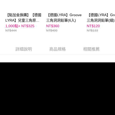
【點加金換購】【德國
【德國LYRA】Groove
【德國LYRA】Gro
LYRA】兒童三角原木
三角洞洞鉛筆(6入)
三角洞洞鉛筆(細)
鉛筆(17.5cm) 6入
1,000點+
NT$325
NT$360
NT$120
NT$444
NT$400
NT$133
詳細說明
商品規格
相關推薦