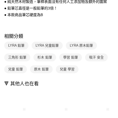
付款後7-11取貨
● 純天然木材製造，筆桿表面沒有任何人工添加物及額外的圖案
結帳頁面，進行簡訊認證並確認金額後，即可完成結帳。
帳／街口支付／iPASS MONEY」等通路繳費。
２．訂單成立數日內，您將收到繳費通知簡訊。
● 鉛筆芯直徑是一般鉛筆的3倍！
每筆NT$70，滿NT$800(含以上)免運費
３．收到繳費通知簡訊後14天內，點擊此簡訊中的連結，可透過四大超商／
【注意事項】
● 本款商品筆芯硬度為B
ATM／網路銀行／等多元方式進行付款，方視為交易完成。
國內宅配/郵寄 (不適用離島、海外及郵局i郵箱)
1.本服務係由「台灣大哥大股份有限公司」（以下簡稱本公司）所提供，讓
※ 請注意：結帳手續完成當下不需立刻繳費，但若您需要取消訂單，請聯絡
用戶於交易時，得透過本服務購買商品或服務，並由商店將買賣／分期付款
每筆NT$70，滿NT$800(含以上)免運費
購買商品的店家。未經商家同意取消之訂單仍視為有效，需透過AFTEE先享
買賣價金債權讓與本公司後，依約使用本公司帳單繳交帳款。
後付繳納相關費用。
2.基於同意付款使用「大哥付你分期」之契約關係目的，商店將以您的個人
離島宅配（澎湖、金門、馬祖、小琉球；不適用於郵局i郵箱）
※ 交易是否成功請以「AFTEE先享後付 」之結帳頁面顯示為準，若有關於
相關分類
資料（包含姓名、電話或地址）提供予台灣大哥大進項蒐集、處理及利用，
是否繳費成功／繳費後需取消欲退款等相關疑問，請聯繫「AFTEE先享後付
每筆NT$200
由本公司與您本人進行分期帳單所需資料之確認、核對及更正。
客戶支援中心」
https://netprotections.freshdesk.com/support/home
LYRA 鉛筆
LYRA 兒童鉛筆
LYRA 原木鉛筆
3.完整用戶服務條款，請詳閱以下連結：
https://oppay.tw/userRule
【注意事項】
三角形 鉛筆
杉木 鉛筆
學習 鉛筆
吸汗 安全
１．透過由恩沛科技股份有限公司提供之「AFTEE先享後付」服務完成之交
易，需依本服務之必要範圍內提供個人資料，並將交易相關給付款項請求債
權轉讓予恩沛科技股份有限公司。
兒童 鉛筆
原木 鉛筆
兒童 學習
２．關於個人資料處理事宜，請瀏覽以下網址：
https://aftee.tw/terms/#terms3
３．未成年的使用者請事先徵得法定代理人或監護人之同意方可使用
🔻 其他人也在看
「AFTEE先享後付」，若未經同意申辦者引起之損失，本公司不負相關責
任。
４．使用「AFTEE先享後付」時，將依據個別帳號之用戶狀況，依本公司即
時審查核予不同之上限額度；若仍有額度不足之情形，本公司將視審查結果
請求用戶進行身份認證。
５．嚴禁一人註冊多個帳號或使用他人資訊註冊。若發現惡意使用之情形，
恩沛科技股份有限公司將有權停止該用戶之使用額度並採取法律行動。