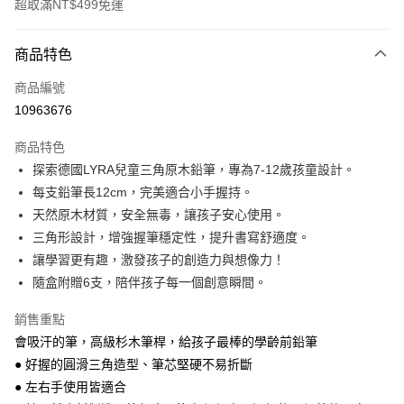
超取滿NT$499免運
付款方式
商品特色
信用卡一次付款
商品編號
LINE Pay
10963676
Apple Pay
商品特色
大哥付你分期
探索德國LYRA兒童三角原木鉛筆，專為7-12歲孩童設計。
相關說明
每支鉛筆長12cm，完美適合小手握持。
【大哥付你分期使用說明】
天然原木材質，安全無毒，讓孩子安心使用。
AFTEE先享後付
1.本服務由台灣大哥大提供，台灣大哥大用戶可立即使用無須另外申請。
三角形設計，增強握筆穩定性，提升書寫舒適度。
2.付款方式選擇「大哥付你分期」，訂單成立後會自動跳轉到大哥付的交易
相關說明
流程，驗證手機門號後，選擇欲分期的期數、繳款截止日，確認付款後即完
讓學習更有趣，激發孩子的創造力與想像力！
【關於「AFTEE先享後付」】
成交易。
ATM付款
AFTEE先享後付是「在收到商品之後才付款」的支付方式。 讓您購物簡單
隨盒附贈6支，陪伴孩子每一個創意瞬間。
3.實際核准額度、可分期數及費用金額請依後續交易確認頁面所載為準。
便利好安心！
4.訂單成立30分鐘內，如未前往確認交易或遇審核未通過，訂單將自動取
１．簡單：不需註冊會員、不需綁卡、不需儲值。
銷售重點
運送方式
消。如遇「轉專審核」未通過狀況，表示未達大哥付你分期系統評分，恕無
２．便利：只要手機號碼，簡訊認證，即可結帳。
法說明評估內容。
會吸汗的筆，高級杉木筆桿，給孩子最棒的學齡前鉛筆
３．安心：先確認商品／服務後，再付款。
付款後全家取貨｜8/8-8/14運費優惠，結帳滿499即享免運。
【繳款方式說明】
● 好握的圓滑三角造型、筆芯堅硬不易折斷
1.分期款項不併入電信帳單，「大哥付你分期」於每月結算日後寄送繳費提
每筆NT$70，滿NT$499(含以上)免運費
【「AFTEE先享後付」結帳流程】
● 左右手使用皆適合
醒簡訊。
１．於結帳方式選擇「AFTEE先享後付」後，將跳轉至「AFTEE先享後付」
2.透過簡訊連結打開帳單後，可選擇「超商條碼／台灣大直營門市／銀行轉