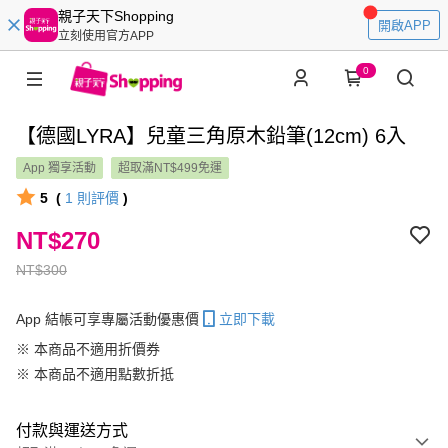
親子天下Shopping
開啟APP
立刻使用官方APP
0
【德國LYRA】兒童三角原木鉛筆(12cm) 6入
App 獨享活動
超取滿NT$499免運
5
(
1
則評價
)
NT$270
NT$300
App 結帳可享專屬活動優惠價
立即下載
※ 本商品不適用折價券
※ 本商品不適用點數折抵
付款與運送方式