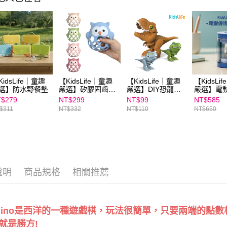
https://aft
３．未成
「AFTE
任。
４．使用「
即時審查
結果請求
５．嚴禁
形，恩沛
KidsLife｜童趣
【KidsLife｜童趣
【KidsLife｜童趣
【KidsLi
動。
選】防水野餐墊
嚴選】矽膠固齒玩
嚴選】DIY恐龍蛋
嚴選】電
具(多色可選)
(隨機出貨)
機
$279
NT$299
NT$99
NT$585
$311
NT$332
NT$110
NT$650
說明
商品規格
相關推薦
mino是西洋的一種遊戲棋，玩法很簡單，只要兩端的點
就是勝方!