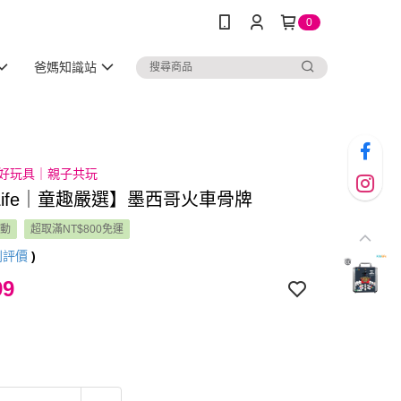
0
爸媽知識站
安心好玩具｜親子共玩
sLife｜童趣嚴選】墨西哥火車骨牌
活動
超取滿NT$800免運
則評價
)
99