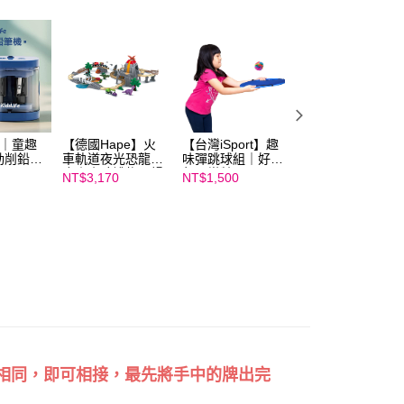
ee.tw/terms/#terms3
年的使用者請事先徵得法定代理人或監護人之同意方可使用
E先享後付」，若未經同意申辦者引起之損失，本公司不負相關責
AFTEE先享後付」時，將依據個別帳號之用戶狀況，依本公司
核予不同之上限額度；若仍有額度不足之情形，本公司將視審查
用戶進行身份認證。
一人註冊多個帳號或使用他人資訊註冊。若發現惡意使用之情
科技股份有限公司將有權停止該用戶之使用額度並採取法律行
fe｜童趣
【德國Hape】火
【台灣iSport】趣
【美國
動削鉛筆
車軌道夜光恐龍組
味彈跳球組｜好童
hand2mind】
合｜小孩禮物最暢
年★樂齡玩具
Numberblocks數
NT$3,170
NT$1,500
NT$799
銷！
字積木｜數字小火
NT$950
車遊戲組
數相同，即可相接，最先將手中的牌出完