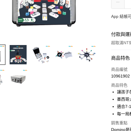
App 結
付款與運
超取滿NT$
付款方式
商品特色
信用卡一
商品編號
10961902
LINE Pay
商品特色
Apple Pay
讓孩子
墨西哥
大哥付你
適合7
相關說明
【大哥付
每一局
AFTEE先
1.本服務
銷售重點
2.付款方
相關說明
Domin
流程，驗
【關於「A