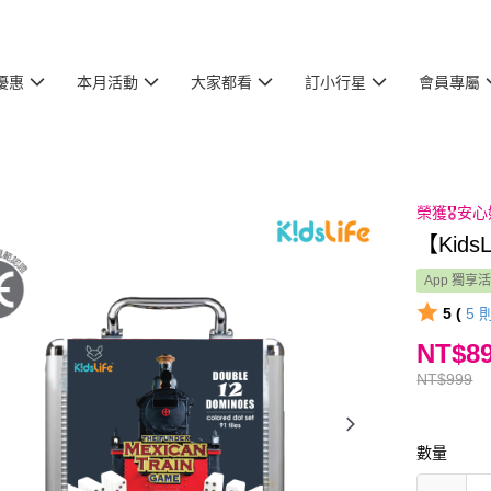
優惠
本月活動
大家都看
訂小行星
會員專屬
榮獲🎖️
【Kid
App 獨享
5 (
5
NT$8
NT$999
數量