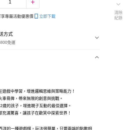
清除
帳可享專屬活動優惠價
立即下載
紀錄
送方式
800免運
次付款
在遊戲中學習，增進邏輯思維與策略能力！
火車骨牌，帶來無限的創意與挑戰。
分期
-12歲的孩子，增進親子互動的最佳選擇。
你分期使用說明】
都充滿驚喜，讓孩子在歡笑中探索世界！
享後付
由台灣大哥大提供，台灣大哥大用戶可立即使用無須另外申請。
式選擇「大哥付你分期」，訂單成立後會自動跳轉到大哥付的交易
o是西洋的一種遊戲棋，玩法很簡單，只要兩端的點數相
證手機門號後，選擇欲分期的期數、繳款截止日，確認付款後即
FTEE先享後付」】