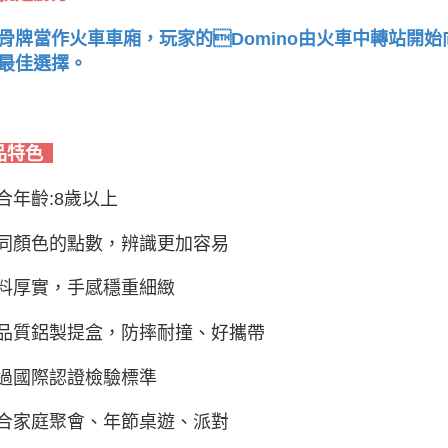
骨牌當作火車車廂，玩家的Domino由火車中轉站開
最佳選擇。
品特色
適合年齡:8歲以上
不同顏色的點數，辨識更加容易
用料厚實，手感穩重細緻
高品質鋁製提盒，防摔耐撞、好攜帶
通過國際認證檢驗標準
適合家庭聚會、年節桌遊、派對