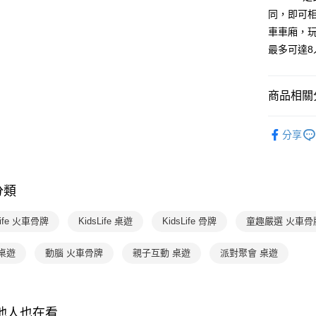
ATM付款
完成交易
AFTEE
同，即可
3.實際核
便利好安
車車廂，玩
4.訂單成
１．簡單
消。如遇
最多可達
２．便利
運送方式
無法說明
３．安心
【繳款方
付款後全
1.分期款
【「AFT
商品相關分
醒簡訊。
每筆NT$7
１．於結帳
2.透過簡
付」結帳
分齡推薦
帳／街口支
付款後7-1
２．訂單
分享
３．收到繳
每筆NT$7
玩具 / 教具
【注意事
／ATM／
1.本服務
※ 請注意
熱門活動
國內宅配/
用戶於交
絡購買商品
款買賣價
分類
先享後付
每筆NT$7
玩具 / 教具
2.基於同
※ 交易是
資料（包
是否繳費成
離島宅配
Life 火車骨牌
KidsLife 桌遊
KidsLife 骨牌
童趣嚴選 火車骨
用，由本
付客戶支
每筆NT$2
3.完整用
桌遊
動腦 火車骨牌
親子互動 桌遊
派對聚會 桌遊
【注意事
１．透過由
交易，需
求債權轉
２．關於
其他人也在看