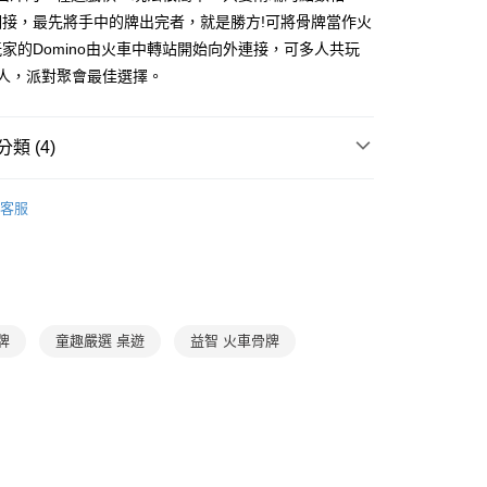
。
先享後付是「在收到商品之後才付款」的支付方式。 讓您購物簡單
相接，最先將手中的牌出完者，就是勝方!可將骨牌當作火
准額度、可分期數及費用金額請依後續交易確認頁面所載為準。
心！
家的Domino由火車中轉站開始向外連接，可多人共玩
立30分鐘內，如未前往確認交易或遇審核未通過，訂單將自動取
：不需註冊會員、不需綁卡、不需儲值。
「轉專審核」未通過狀況，表示未達大哥付你分期系統評分，恕
8人，派對聚會最佳選擇。
：只要手機號碼，簡訊認證，即可結帳。
評估內容。
：先確認商品／服務後，再付款。
式說明】
家取貨
項不併入電信帳單，「大哥付你分期」於每月結算日後寄送繳費提
EE先享後付」結帳流程】
類 (4)
0，滿NT$800(含以上)免運費
方式選擇「AFTEE先享後付」後，將跳轉至「AFTEE先享後
訊連結打開帳單後，可選擇「超商條碼／台灣大直營門市／銀行轉
頁面，進行簡訊認證並確認金額後，即可完成結帳。
7-12歲
益智玩具/桌遊
付／iPASS MONEY」等通路繳費。
1取貨
成立數日內，您將收到繳費通知簡訊。
客服
費通知簡訊後14天內，點擊此簡訊中的連結，可透過四大超商
0，滿NT$800(含以上)免運費
 / 桌遊
桌遊推薦
益智動腦
項】
網路銀行／等多元方式進行付款，方視為交易完成。
係由「台灣大哥大股份有限公司」（以下簡稱本公司）所提供，讓
：結帳手續完成當下不需立刻繳費，但若您需要取消訂單，請聯
現貨專區 🚚 24hr 下單快速出貨！
郵寄 (不適用離島、海外及郵局i郵箱)
易時，得透過本服務購買商品或服務，並由商店將買賣／分期付
的店家。未經商家同意取消之訂單仍視為有效，需透過AFTEE
金債權讓與本公司後，依約使用本公司帳單繳交帳款。
繳納相關費用。
0，滿NT$800(含以上)免運費
 / 桌遊
安心好玩具 ★ 專家評選
意付款使用「大哥付你分期」之契約關係目的，商店將以您的個人
否成功請以「AFTEE先享後付 」之結帳頁面顯示為準，若有關於
含姓名、電話或地址）提供予台灣大哥大進項蒐集、處理及利
功／繳費後需取消欲退款等相關疑問，請聯繫「AFTEE先享後
（澎湖、金門、馬祖、小琉球；不適用於郵局i郵箱）
牌
童趣嚴選 桌遊
益智 火車骨牌
公司與您本人進行分期帳單所需資料之確認、核對及更正。
援中心」
https://netprotections.freshdesk.com/support/home
00
戶服務條款，請詳閱以下連結：
https://oppay.tw/userRule
項】
恩沛科技股份有限公司提供之「AFTEE先享後付」服務完成之
依本服務之必要範圍內提供個人資料，並將交易相關給付款項請
讓予恩沛科技股份有限公司。
個人資料處理事宜，請瀏覽以下網址：