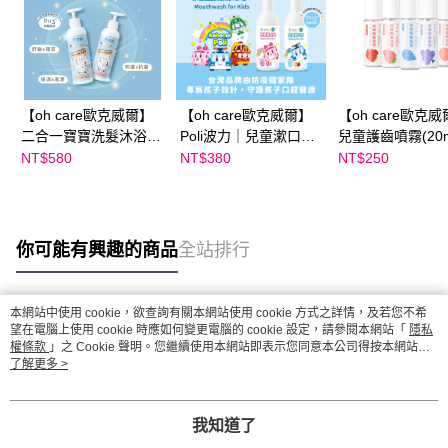
【oh care歐克威爾】
【oh care歐克威爾】
【oh care歐克
二合一寶寶洗髮沐浴露
Poli波力｜兒童漱口水
兒童護齒噴霧(20m
500ml
(350ml)
NT$580
NT$380
NT$250
你可能有興趣的商品
全站排行
本網站中使用 cookie，欲查詢有關本網站使用 cookie 方式之詳情，及若您不希
熱門標籤
望在電腦上使用 cookie 時應如何變更電腦的 cookie 設定，請參閱本網站「
隱私
權條款
」之 Cookie 聲明。您繼續使用本網站即表示您同意本公司得按本網站使
用條款之 Cookie 聲明使用 cookie。
了解更多 >
我知道了