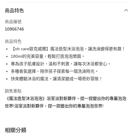
付款方式
商品特色
信用卡一次付款
商品編號
LINE Pay
10956746
Apple Pay
商品特色
大哥付你分期
【oh care歐克威爾】魔法造型沐浴泡泡，讓洗澡變得更有趣！
相關說明
180ml的完美容量，輕鬆打造泡泡樂園。
【大哥付你分期使用說明】
專為孩子肌膚設計，溫和不刺激，讓每次沐浴都安心。
AFTEE先享後付
1.本服務由台灣大哥大提供，台灣大哥大用戶可立即使用無須另外申請。
多種香氣選擇，陪伴孩子探索每一個洗澡時光。
2.付款方式選擇「大哥付你分期」，訂單成立後會自動跳轉到大哥付的交易
相關說明
流程，驗證手機門號後，選擇欲分期的期數、繳款截止日，確認付款後即完
快來體驗沐浴的魔法，讓清潔變成一場奇妙冒險！
【關於「AFTEE先享後付」】
成交易。
ATM付款
AFTEE先享後付是「在收到商品之後才付款」的支付方式。 讓您購物簡單
3.實際核准額度、可分期數及費用金額請依後續交易確認頁面所載為準。
銷售重點
便利好安心！
4.訂單成立30分鐘內，如未前往確認交易或遇審核未通過，訂單將自動取
１．簡單：不需註冊會員、不需綁卡、不需儲值。
《魔法造型沐浴泡泡》浴室派對新夥伴，捏一捏變出你的專屬泡泡
運送方式
消。如遇「轉專審核」未通過狀況，表示未達大哥付你分期系統評分，恕無
２．便利：只要手機號碼，簡訊認證，即可結帳。
法說明評估內容。
世界!浴室派對新夥伴，捏一捏變出你的專屬泡泡世界!
３．安心：先確認商品／服務後，再付款。
付款後全家取貨
【繳款方式說明】
1.分期款項不併入電信帳單，「大哥付你分期」於每月結算日後寄送繳費提
每筆NT$70，滿NT$800(含以上)免運費
【「AFTEE先享後付」結帳流程】
醒簡訊。
１．於結帳方式選擇「AFTEE先享後付」後，將跳轉至「AFTEE先享後付」
2.透過簡訊連結打開帳單後，可選擇「超商條碼／台灣大直營門市／銀行轉
付款後7-11取貨
結帳頁面，進行簡訊認證並確認金額後，即可完成結帳。
相關分類
帳／街口支付／iPASS MONEY」等通路繳費。
２．訂單成立數日內，您將收到繳費通知簡訊。