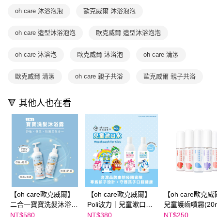
每筆NT$70，滿NT$800(含以上)免運費
３．收到繳費通知簡訊後14天內，點擊此簡訊中的連結，可透過四大超商／
oh care 沐浴泡泡
歐克威爾 沐浴泡泡
【注意事項】
ATM／網路銀行／等多元方式進行付款，方視為交易完成。
國內宅配/郵寄 (不適用離島、海外及郵局i郵箱)
1.本服務係由「台灣大哥大股份有限公司」（以下簡稱本公司）所提供，讓
※ 請注意：結帳手續完成當下不需立刻繳費，但若您需要取消訂單，請聯絡
用戶於交易時，得透過本服務購買商品或服務，並由商店將買賣／分期付款
oh care 造型沐浴泡泡
歐克威爾 造型沐浴泡泡
每筆NT$70，滿NT$800(含以上)免運費
購買商品的店家。未經商家同意取消之訂單仍視為有效，需透過AFTEE先享
買賣價金債權讓與本公司後，依約使用本公司帳單繳交帳款。
後付繳納相關費用。
2.基於同意付款使用「大哥付你分期」之契約關係目的，商店將以您的個人
離島宅配（澎湖、金門、馬祖、小琉球；不適用於郵局i郵箱）
※ 交易是否成功請以「AFTEE先享後付 」之結帳頁面顯示為準，若有關於
oh care 沐浴泡
歐克威爾 沐浴泡
oh care 清潔
資料（包含姓名、電話或地址）提供予台灣大哥大進項蒐集、處理及利用，
是否繳費成功／繳費後需取消欲退款等相關疑問，請聯繫「AFTEE先享後付
每筆NT$200
由本公司與您本人進行分期帳單所需資料之確認、核對及更正。
客戶支援中心」
https://netprotections.freshdesk.com/support/home
3.完整用戶服務條款，請詳閱以下連結：
https://oppay.tw/userRule
歐克威爾 清潔
oh care 親子共浴
歐克威爾 親子共浴
【注意事項】
１．透過由恩沛科技股份有限公司提供之「AFTEE先享後付」服務完成之交
🔻 其他人也在看
易，需依本服務之必要範圍內提供個人資料，並將交易相關給付款項請求債
權轉讓予恩沛科技股份有限公司。
２．關於個人資料處理事宜，請瀏覽以下網址：
https://aftee.tw/terms/#terms3
３．未成年的使用者請事先徵得法定代理人或監護人之同意方可使用
「AFTEE先享後付」，若未經同意申辦者引起之損失，本公司不負相關責
任。
４．使用「AFTEE先享後付」時，將依據個別帳號之用戶狀況，依本公司即
時審查核予不同之上限額度；若仍有額度不足之情形，本公司將視審查結果
請求用戶進行身份認證。
５．嚴禁一人註冊多個帳號或使用他人資訊註冊。若發現惡意使用之情形，
【oh care歐克威爾】
【oh care歐克威爾】
【oh care歐克
恩沛科技股份有限公司將有權停止該用戶之使用額度並採取法律行動。
二合一寶寶洗髮沐浴露
Poli波力｜兒童漱口水
兒童護齒噴霧(20m
500ml
(350ml)
NT$580
NT$380
NT$250