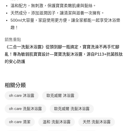
每筆NT$70，滿NT$800(含以上)免運費
購買商品的店家。未經商家同意取消之訂單仍視為有效，需透過AFTEE先享
買賣價金債權讓與本公司後，依約使用本公司帳單繳交帳款。
溫和配方，無刺激，保護寶寶柔嫩肌膚與髮絲。
後付繳納相關費用。
2.基於同意付款使用「大哥付你分期」之契約關係目的，商店將以您的個人
離島宅配（澎湖、金門、馬祖、小琉球；不適用於郵局i郵箱）
※ 交易是否成功請以「AFTEE先享後付 」之結帳頁面顯示為準，若有關於
天然成分，添加滋潤因子，讓清潔與滋養一次擁有。
資料（包含姓名、電話或地址）提供予台灣大哥大進項蒐集、處理及利用，
是否繳費成功／繳費後需取消欲退款等相關疑問，請聯繫「AFTEE先享後付
每筆NT$200
由本公司與您本人進行分期帳單所需資料之確認、核對及更正。
500ml大容量，家庭使用更方便，讓全家都能一起享受沐浴樂
客戶支援中心」
https://netprotections.freshdesk.com/support/home
3.完整用戶服務條款，請詳閱以下連結：
https://oppay.tw/userRule
趣！
【注意事項】
１．透過由恩沛科技股份有限公司提供之「AFTEE先享後付」服務完成之交
銷售重點
易，需依本服務之必要範圍內提供個人資料，並將交易相關給付款項請求債
《二合一洗髮沐浴露》從頭到腳一瓶搞定，寶寶洗澡不再手忙腳
權轉讓予恩沛科技股份有限公司。
２．關於個人資料處理事宜，請瀏覽以下網址：
亂！專為敏弱肌寶寶設計—寶寶洗髮沐浴露，源自P113+抗菌胜肽
https://aftee.tw/terms/#terms3
的安心防護
３．未成年的使用者請事先徵得法定代理人或監護人之同意方可使用
「AFTEE先享後付」，若未經同意申辦者引起之損失，本公司不負相關責
任。
４．使用「AFTEE先享後付」時，將依據個別帳號之用戶狀況，依本公司即
相關分類
時審查核予不同之上限額度；若仍有額度不足之情形，本公司將視審查結果
請求用戶進行身份認證。
oh care 沐浴露
歐克威爾 沐浴露
５．嚴禁一人註冊多個帳號或使用他人資訊註冊。若發現惡意使用之情形，
恩沛科技股份有限公司將有權停止該用戶之使用額度並採取法律行動。
oh care 洗髮沐浴露
歐克威爾 洗髮沐浴露
oh care 清潔
溫和 洗髮沐浴露
天然 洗髮沐浴露