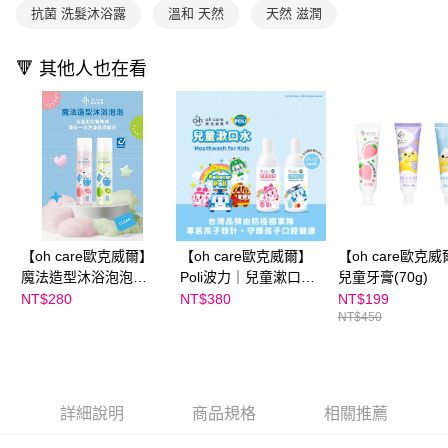
抗菌 洗髮沐浴露
溫和 天然
天然 滋潤
🔻 其他人也在看
【oh care歐克威爾】
【oh care歐克威爾】
【oh care歐克
魔法造型沐浴泡泡
Poli波力｜兒童漱口水
兒童牙膏(70g)
180ml
(350ml)
NT$280
NT$380
NT$199
NT$450
詳細說明
商品規格
相關推薦