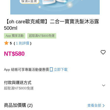
【oh care歐克威爾】二合一寶寶洗髮沐浴露
500ml
App 獨享活動
超取滿NT$800免運
5
(
1
則評價
)
NT$580
App 結帳可享專屬活動優惠價
立即下載
付款與運送方式
超取滿NT$800免運
付款方式
信用卡一次付款
商品加價購 (2)
查看全部