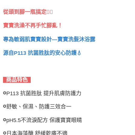
從頭到腳一瓶搞定👌🏻
寶寶洗澡不再手忙腳亂！
專為敏弱肌寶寶設計—寶寶洗髮沐浴露
源自P113 抗菌胜肽的安心防護💧
商品特色
P113 抗菌胜肽 提升肌膚防護力
✪
舒敏、保濕、防護三效合一
✪
pH5.5不流淚配方 保護寶寶眼睛
✪
日本海藻醣 舒緩乾癢不適
✪