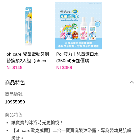
LINE Pay
Apple Pay
大哥付你分期
相關說明
【大哥付你分期使用說明】
AFTEE先享後付
1.本服務由台灣大哥大提供，台灣大哥大用戶可立即使用無須另外申請。
oh care 兒童電動牙刷
Poli波力｜兒童漱口水
2.付款方式選擇「大哥付你分期」，訂單成立後會自動跳轉到大哥付的交易
相關說明
流程，驗證手機門號後，選擇欲分期的期數、繳款截止日，確認付款後即完
替換頭2入組【oh care
(350ml)★加價購
【關於「AFTEE先享後付」】
成交易。
ATM付款
歐克威爾】★加價購
NT$149
NT$359
AFTEE先享後付是「在收到商品之後才付款」的支付方式。 讓您購物簡單
3.實際核准額度、可分期數及費用金額請依後續交易確認頁面所載為準。
便利好安心！
4.訂單成立30分鐘內，如未前往確認交易或遇審核未通過，訂單將自動取
１．簡單：不需註冊會員、不需綁卡、不需儲值。
運送方式
消。如遇「轉專審核」未通過狀況，表示未達大哥付你分期系統評分，恕無
商品特色
２．便利：只要手機號碼，簡訊認證，即可結帳。
法說明評估內容。
３．安心：先確認商品／服務後，再付款。
付款後全家取貨
【繳款方式說明】
商品編號
1.分期款項不併入電信帳單，「大哥付你分期」於每月結算日後寄送繳費提
每筆NT$70，滿NT$800(含以上)免運費
【「AFTEE先享後付」結帳流程】
10955959
醒簡訊。
１．於結帳方式選擇「AFTEE先享後付」後，將跳轉至「AFTEE先享後付」
2.透過簡訊連結打開帳單後，可選擇「超商條碼／台灣大直營門市／銀行轉
付款後7-11取貨
結帳頁面，進行簡訊認證並確認金額後，即可完成結帳。
商品特色
帳／街口支付／iPASS MONEY」等通路繳費。
２．訂單成立數日內，您將收到繳費通知簡訊。
每筆NT$70，滿NT$800(含以上)免運費
讓寶寶的沐浴時光更愉悅！
３．收到繳費通知簡訊後14天內，點擊此簡訊中的連結，可透過四大超商／
【注意事項】
ATM／網路銀行／等多元方式進行付款，方視為交易完成。
【oh care歐克威爾】二合一寶寶洗髮沐浴露，專為嬰幼兒肌膚
國內宅配/郵寄 (不適用離島、海外及郵局i郵箱)
1.本服務係由「台灣大哥大股份有限公司」（以下簡稱本公司）所提供，讓
※ 請注意：結帳手續完成當下不需立刻繳費，但若您需要取消訂單，請聯絡
設計。
用戶於交易時，得透過本服務購買商品或服務，並由商店將買賣／分期付款