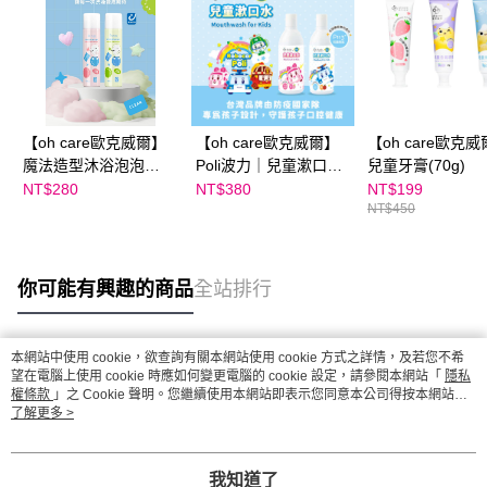
【oh care歐克威爾】
【oh care歐克威爾】
【oh care歐克
魔法造型沐浴泡泡
Poli波力｜兒童漱口水
兒童牙膏(70g)
180ml
(350ml)
NT$280
NT$380
NT$199
NT$450
你可能有興趣的商品
全站排行
本網站中使用 cookie，欲查詢有關本網站使用 cookie 方式之詳情，及若您不希
熱門標籤
望在電腦上使用 cookie 時應如何變更電腦的 cookie 設定，請參閱本網站「
隱私
權條款
」之 Cookie 聲明。您繼續使用本網站即表示您同意本公司得按本網站使
用條款之 Cookie 聲明使用 cookie。
了解更多 >
我知道了