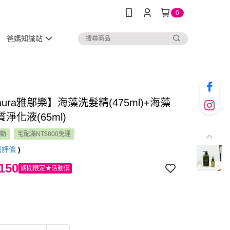
0
爸媽知識站
ura雅鄔樂】海藻洗髮精(475ml)+海藻
淨化液(65ml)
活動
宅配滿NT$800免運
則評價
)
150
期間限定★活動價