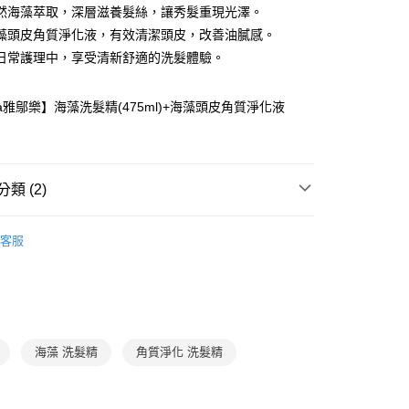
式選擇「大哥付你分期」，訂單成立後會自動跳轉到大哥付的交易
然海藻萃取，深層滋養髮絲，讓秀髮重現光澤。
證手機門號後，選擇欲分期的期數、繳款截止日，確認付款後即
FTEE先享後付」】
藻頭皮角質淨化液，有效清潔頭皮，改善油膩感。
。
先享後付是「在收到商品之後才付款」的支付方式。 讓您購物簡單
日常護理中，享受清新舒適的洗髮體驗。
准額度、可分期數及費用金額請依後續交易確認頁面所載為準。
心！
立30分鐘內，如未前往確認交易或遇審核未通過，訂單將自動取
：不需註冊會員、不需綁卡、不需儲值。
「轉專審核」未通過狀況，表示未達大哥付你分期系統評分，恕
：只要手機號碼，簡訊認證，即可結帳。
ra雅鄔樂】海藻洗髮精(475ml)+海藻頭皮角質淨化液
評估內容。
：先確認商品／服務後，再付款。
式說明】
郵寄 (不適用離島、海外及郵局i郵箱)
項不併入電信帳單，「大哥付你分期」於每月結算日後寄送繳費提
EE先享後付」結帳流程】
0，滿NT$800(含以上)免運費
方式選擇「AFTEE先享後付」後，將跳轉至「AFTEE先享後
訊連結打開帳單後，可選擇「超商條碼／台灣大直營門市／銀行轉
頁面，進行簡訊認證並確認金額後，即可完成結帳。
類 (2)
付／iPASS MONEY」等通路繳費。
成立數日內，您將收到繳費通知簡訊。
費通知簡訊後14天內，點擊此簡訊中的連結，可透過四大超商
項】
家庭與生活
家庭生活
網路銀行／等多元方式進行付款，方視為交易完成。
係由「台灣大哥大股份有限公司」（以下簡稱本公司）所提供，讓
客服
：結帳手續完成當下不需立刻繳費，但若您需要取消訂單，請聯
館
親子家庭嚴選館
家庭生活保健
易時，得透過本服務購買商品或服務，並由商店將買賣／分期付
的店家。未經商家同意取消之訂單仍視為有效，需透過AFTEE
金債權讓與本公司後，依約使用本公司帳單繳交帳款。
繳納相關費用。
意付款使用「大哥付你分期」之契約關係目的，商店將以您的個人
否成功請以「AFTEE先享後付 」之結帳頁面顯示為準，若有關於
含姓名、電話或地址）提供予台灣大哥大進項蒐集、處理及利
功／繳費後需取消欲退款等相關疑問，請聯繫「AFTEE先享後
公司與您本人進行分期帳單所需資料之確認、核對及更正。
援中心」
https://netprotections.freshdesk.com/support/home
戶服務條款，請詳閱以下連結：
https://oppay.tw/userRule
海藻 洗髮精
角質淨化 洗髮精
項】
恩沛科技股份有限公司提供之「AFTEE先享後付」服務完成之
依本服務之必要範圍內提供個人資料，並將交易相關給付款項請
讓予恩沛科技股份有限公司。