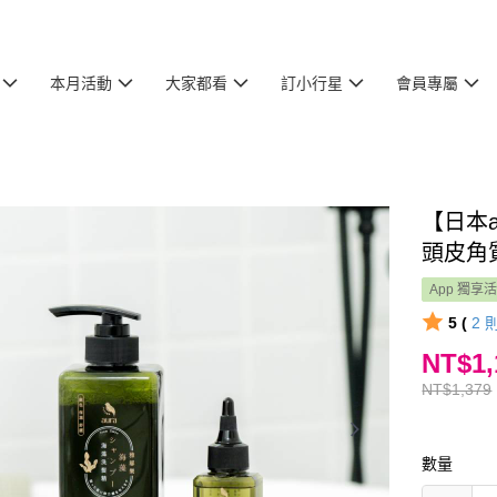
本月活動
大家都看
訂小行星
會員專屬
【日本a
頭皮角質
App 獨享
5 (
2
NT$1,
NT$1,379
數量