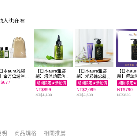
２．關於
https://aft
３．未成
其他人也在看
「AFTE
任。
４．使用「
即時審查
結果請求
５．嚴禁
形，恩沛
動。
日本aura雅鄔
【日本aura雅鄔
【日本aura雅鄔
【日本au
】全方位潔淨旅
樂】海藻頭皮角質
樂】光彩護汝髮
樂】海藻
組(海藻洗髮精
淨化液(65ml) 二入
(75g)+海藻洗髮精
(475ml
$677
期間限定★活動價
期間限定★活動價
期間限定★
8ml+海藻頭皮角
組
(475ml)（贈3g體
庭嚴選館
NT$899
NT$2,099
NT$790
淨化液28ml+潤
驗瓶）｜康健品牌
淨透洗顏乳15g)
NT$1,100
館
NT$2,509
NT$829
說明
商品規格
相關推薦