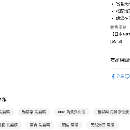
2.付款方
相關說明
富含天
流程，驗
【關於「A
搭配海
ATM付款
完成交易
AFTEE
讓您在
3.實際核
便利好安
4.訂單成
１．簡單
銷售重點
消。如遇
２．便利
運送方式
【日本au
無法說明
３．安心
【繳款方
(65ml)
國內宅配/
1.分期款
【「AFT
醒簡訊。
每筆NT$7
１．於結帳
2.透過簡
付」結帳
商品相關分
帳／街口支
２．訂單
３．收到繳
【注意事
分齡推薦
／ATM／
1.本服務
分享
※ 請注意
品牌旗艦
用戶於交
絡購買商品
款買賣價
先享後付
2.基於同
※ 交易是
資料（包
是否繳費成
分類
用，由本
付客戶支
3.完整用
a 洗髮精
雅鄔樂 洗髮精
aura 角質淨化液
雅鄔樂 角質淨化液
【注意事
１．透過由
交易，需
滋養 洗髮精
清爽 洗髮精
頭皮 清潔
天然海藻 清潔
求債權轉