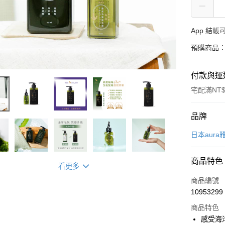
App 結
預購商品：
付款與運
宅配滿NT$
付款方式
品牌
信用卡一
日本aura
LINE Pay
商品特色
看更多
Apple Pay
商品編號
大哥付你
10953299
相關說明
商品特色
【大哥付
AFTEE先
感受海
1.本服務