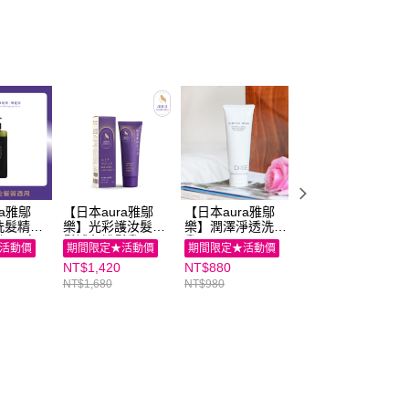
個人資料處理事宜，請瀏覽以下網址：
ee.tw/terms/#terms3
年的使用者請事先徵得法定代理人或監護人之同意方可使用
E先享後付」，若未經同意申辦者引起之損失，本公司不負相關責
AFTEE先享後付」時，將依據個別帳號之用戶狀況，依本公司
核予不同之上限額度；若仍有額度不足之情形，本公司將視審查
用戶進行身份認證。
一人註冊多個帳號或使用他人資訊註冊。若發現惡意使用之情
科技股份有限公司將有權停止該用戶之使用額度並採取法律行
ra雅鄔
【日本aura雅鄔
【日本aura雅鄔
【日本aura雅鄔
洗髮精
樂】光彩護汝髮白
樂】潤澤淨透洗顏
樂】光彩護汝髮
)｜親子家
髮補色護髮乳
乳Simples wash
(75g) 二入組（贈
活動價
期間限定★活動價
期間限定★活動價
期間限定★活動價
75g（贈3g體驗
(100g)｜親子家庭
3g*2體驗瓶）｜
NT$1,420
NT$880
NT$2,798
瓶）｜親子家庭嚴
嚴選館
子家庭嚴選館
選館
NT$1,680
NT$980
NT$3,360