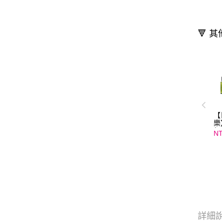
🔻 
【
樂
行
NT
2
質
澤
詳細