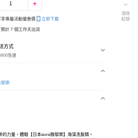
清除
帳可享專屬活動優惠價
立即下載
紀錄
預計 7 個工作天出貨
送方式
800免運
次付款
雅鄔樂
分期
你分期使用說明】
享後付
洋的力量，體驗【日本aura雅鄔樂】海藻洗髮精。
由台灣大哥大提供，台灣大哥大用戶可立即使用無須另外申請。