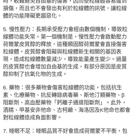
時，較難避免自由基的傷害，因而使粒線體容易遭到
損傷，而且也不會發出有利於粒線體的訊號，讓粒線
體的功能障礙更趨惡化。
5. 慢性壓力：長期承受壓力會經由數個機制，導致粒
線體功能失常。第一個機制是，慢性壓力會啟動壓力
荷爾蒙皮質醇的釋放，這種類固醇荷爾蒙會直接傷害
粒線體。皮質醇會阻礙與粒線體新生相關的基因表
現，造成粒線體數量減少，導致能量產生變少。過量
的皮質醇也會增加自由基的生成，有部分原因是皮質
醇抑制了抗氧化物的生成。
6. 藥物：很多藥物會傷害粒線體的功能，包括抗生
素、化療藥物、抗反轉錄病毒藥、斯他汀類藥物、β
阻斷劑、高血壓藥物「鈣離子通道阻斷劑」。此外，
酒精、甲基安非他命、古柯鹼、海洛因及K他命也都會
對粒線體造成負面影響。
7. 睡眠不足：睡眠品質不好會造成荷爾蒙不平衡，包