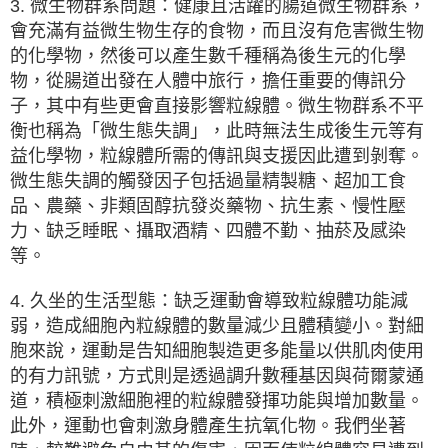
3. 微生物群系問題：健康且活躍的腸道微生物群系，
會充滿有益微生物生存的食物，而且沒有危害微生物
的化學物，然後可以產生數千種稱為後生元的化學
物，從腸道出發在人體中旅行，擔任重要的傳訊分
子，其中有些更會直接影響粒線體。微生物群系不平
衡也稱為「微生態失調」，此時無法生成後生元等有
益化學物，粒線體所需的傳訊與支援因此遭到剝奪。
微生態失調的觸發因子包括過量精製糖、超加工食
品、農藥、非類固醇抗發炎藥物、抗生素、慢性壓
力、缺乏睡眠、攝取酒精、四體不勤、抽菸及感染
等。
4. 久坐的生活型態：缺乏運動會導致粒線體功能減
弱，造成細胞內粒線體的數量減少且體積變小。對細
胞來說，運動是告知細胞製造更多能量以供肌肉使用
的有力訊號，方式則是透過調升數種基因與荷爾蒙通
道，積極刺激細胞裡的粒線體發揮功能與增加數量。
此外，運動也會刺激身體產生抗氧化物。我們坐著