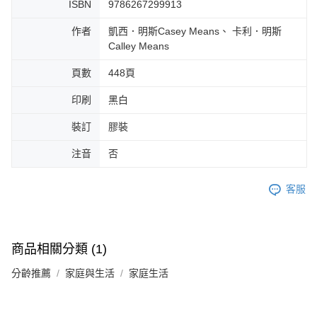
ISBN
9786267299913
作者
凱西．明斯Casey Means、 卡利．明斯
Calley Means
頁數
448頁
印刷
黑白
裝訂
膠裝
注音
否
客服
商品相關分類 (1)
分齡推薦
家庭與生活
家庭生活