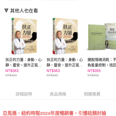
離島宅配（澎湖、金門、馬祖、小琉球；不適用於郵局i郵箱）
※ 交易是否成功請以「AFTEE先享後付 」之結帳頁面顯示為準，若有關於
資料（包含姓名、電話或地址）提供予台灣大哥大進項蒐集、處理及利用，
是否繳費成功／繳費後需取消欲退款等相關疑問，請聯繫「AFTEE先享後付
每筆NT$200
由本公司與您本人進行分期帳單所需資料之確認、核對及更正。
🔻 其他人也在看
客戶支援中心」
https://netprotections.freshdesk.com/support/home
3.完整用戶服務條款，請詳閱以下連結：
https://oppay.tw/userRule
海外包裹航空運送
查看運費
【注意事項】
１．透過由恩沛科技股份有限公司提供之「AFTEE先享後付」服務完成之交
易，需依本服務之必要範圍內提供個人資料，並將交易相關給付款項請求債
權轉讓予恩沛科技股份有限公司。
２．關於個人資料處理事宜，請瀏覽以下網址：
https://aftee.tw/terms/#terms3
３．未成年的使用者請事先徵得法定代理人或監護人之同意方可使用
「AFTEE先享後付」，若未經同意申辦者引起之損失，本公司不負相關責
任。
扶正的力量：身動、心
扶正的力量：身動、心
擺脫情緒消耗：
４．使用「AFTEE先享後付」時，將依據個別帳號之用戶狀況，依本公司即
靜、靈安，提升正氣，
靜、靈安，提升正氣，
負能量控制，找
時審查核予不同之上限額度；若仍有額度不足之情形，本公司將視審查結果
恢復自癒力
恢復自癒力｜親子家庭
安在力量
NT$363
NT$363
NT$355
請求用戶進行身份認證。
NT$460
NT$460
NT$450
嚴選館
５．嚴禁一人註冊多個帳號或使用他人資訊註冊。若發現惡意使用之情形，
恩沛科技股份有限公司將有權停止該用戶之使用額度並採取法律行動。
詳細說明
商品規格
相關推薦
亞馬遜、紐約時報2024年度暢銷書，引爆話題討論