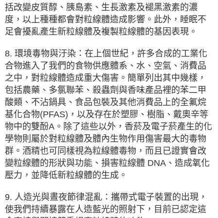
括改變皮質醇、胰島素、生長激素及褪黑激素的濃
度，以上種種都會對粒線體造成影響。此外，睡眠不
足會擾亂產生新粒線體及複製粒線體的基因表現。
8. 環境毒物與汙染：在上個世紀，許多合成的工業化
合物進入了我們的食物供應體系、水、空氣、消費品
之中，對粒線體造成重大傷害。簡單列出其中幾樣，
包括農藥、多氯聯苯、殺蟲劑與香味產品裡的苯二甲
酸類、不沾鍋具、食品包裝及其他消費品上的全氟烷
基化合物(PFAS)，以及存在於塑膠、樹脂、戴奧辛等
物中的雙酚A。除了這些以外，香菸及電子菸產生的化
學物則屬於對粒線體及體內生物作用傷害最大的毒物
群。酒精也可同樣視為粒線體毒物，而且已證實會改
變粒線體的形狀與功能、損害粒線體 DNA、造成氧化
壓力，並降低新粒線體的生成。
9. 人造光與晝夜節律混亂：攜帶式電子裝置的出現，
使我們持續暴露在人造藍光的照射下，目前已認定這