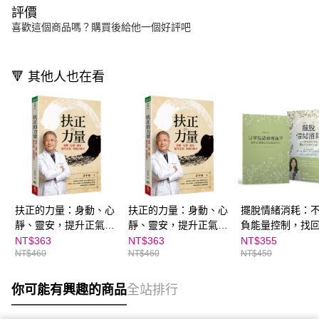
評價
喜歡這個商品嗎？購買後給他一個好評吧
🔻 其他人也在看
扶正的力量：身動、心
扶正的力量：身動、心
擺脫情緒消耗：
靜、靈安，提升正氣，
靜、靈安，提升正氣，
負能量控制，找
恢復自癒力
恢復自癒力｜親子家庭
安在力量
NT$363
NT$363
NT$355
NT$460
NT$460
NT$450
嚴選館
你可能有興趣的商品
全站排行