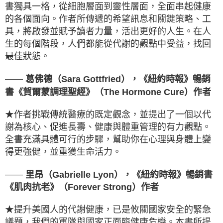
書獨具一格，從細胞層面到靈性層面，全面串起健康
的各個面向。作者所傳遞的希望訊息和關鍵策略、工
具，將啟發並賦予讀者力量，活出更好的人生。在人
生的每個階段，人們都能從代謝的觀點中受益，找回
最佳狀態。
——
葛佛德（Sara Gottfried），《紐約時報》暢銷
書《賀爾蒙調理聖經》（The Hormone Cure）作者
★作者挑戰傳統醫療的既定觀念，並提出了一個以代
謝為核心、促進長壽、健康與體重管理的有力觀點。
全書充滿具體可行的步驟，幫助你在心理與身體上變
得更強健，並重獲生命活力。
——
里昂（Gabrielle Lyon），《紐約時報》暢銷書
《肌肉抗老》（Forever Strong）作者
★提升美國人的代謝健康，已是攸關國家安全的緊急
議題，我們的軍隊與國家正面臨健康危機。本書所提