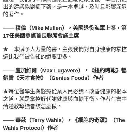
出的建議能對症下藥，是一本卓越、及時且影響深遠
的著作。
——
穆倫（Mike Mullen），美國退役海軍上將，第
17任美國參謀首長聯席會議主席
★一本賦予人力量的書，主張我們對自身健康的掌控
遠比我們被告知的還要更多。
——
盧加維爾（Max Lugavere），《紐約時報》暢
銷書《天才食物》（Genius Foods）作者
★每位醫學生與醫療從業人員必讀。改善健康的根本
之道，就是掌控好代謝健康與血糖平衡。作者在書中
清楚教導讀者該怎麼做。
——
華茲（Terry Wahls），《細胞的奇蹟》（The
Wahls Protocol）作者