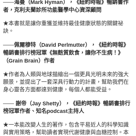
——
海曼（Mark Hyman），《紐約時報》暢銷書作
者，克利夫蘭診所功能醫學中心資深顧問
★本書就是讓你重獲並維持最佳健康狀態的關鍵祕
訣。
——
佩爾穆特（David Perlmutter），《紐約時報》
暢銷書排行榜冠軍《無麩質飲食，讓你不生病！》
（Grain Brain）作者
★作者為人類與地球描繪出一個更具光明未來的強大
願景，並提出了一套深具行動力的計畫，幫助我們在
身心靈各方面都達到健康，每個人都能受益。
——
謝帝（Jay Shetty），《紐約時報》暢銷書排行
榜冠軍作者、知名podcast主持人
★一本能改變人生的著作，包含平易近人的科學知識
與實用策略，幫助讀者實現代謝健康與血糖控制。本