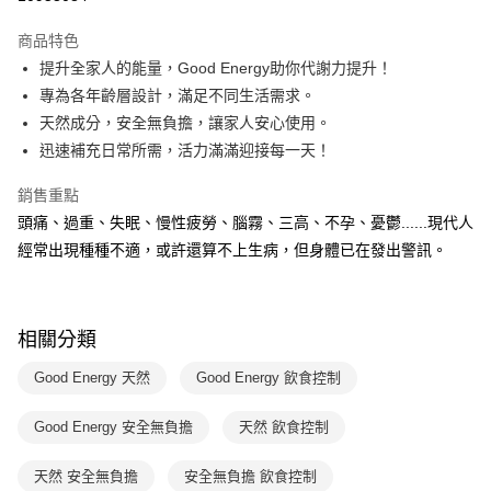
Apple Pay
商品特色
大哥付你分期
提升全家人的能量，Good Energy助你代謝力提升！
相關說明
專為各年齡層設計，滿足不同生活需求。
【大哥付你分期使用說明】
天然成分，安全無負擔，讓家人安心使用。
AFTEE先享後付
1.本服務由台灣大哥大提供，台灣大哥大用戶可立即使用無須另外申請。
迅速補充日常所需，活力滿滿迎接每一天！
2.付款方式選擇「大哥付你分期」，訂單成立後會自動跳轉到大哥付的交易
相關說明
流程，驗證手機門號後，選擇欲分期的期數、繳款截止日，確認付款後即完
【關於「AFTEE先享後付」】
成交易。
銷售重點
ATM付款
AFTEE先享後付是「在收到商品之後才付款」的支付方式。 讓您購物簡單
3.實際核准額度、可分期數及費用金額請依後續交易確認頁面所載為準。
頭痛、過重、失眠、慢性疲勞、腦霧、三高、不孕、憂鬱......現代人
便利好安心！
4.訂單成立30分鐘內，如未前往確認交易或遇審核未通過，訂單將自動取
１．簡單：不需註冊會員、不需綁卡、不需儲值。
經常出現種種不適，或許還算不上生病，但身體已在發出警訊。
運送方式
消。如遇「轉專審核」未通過狀況，表示未達大哥付你分期系統評分，恕無
２．便利：只要手機號碼，簡訊認證，即可結帳。
法說明評估內容。
３．安心：先確認商品／服務後，再付款。
付款後全家取貨｜8/8-8/14運費優惠，結帳滿499即享免運。
【繳款方式說明】
1.分期款項不併入電信帳單，「大哥付你分期」於每月結算日後寄送繳費提
每筆NT$70，滿NT$499(含以上)免運費
【「AFTEE先享後付」結帳流程】
醒簡訊。
相關分類
１．於結帳方式選擇「AFTEE先享後付」後，將跳轉至「AFTEE先享後付」
2.透過簡訊連結打開帳單後，可選擇「超商條碼／台灣大直營門市／銀行轉
付款後7-11取貨
結帳頁面，進行簡訊認證並確認金額後，即可完成結帳。
帳／街口支付／iPASS MONEY」等通路繳費。
Good Energy 天然
Good Energy 飲食控制
２．訂單成立數日內，您將收到繳費通知簡訊。
每筆NT$70，滿NT$800(含以上)免運費
３．收到繳費通知簡訊後14天內，點擊此簡訊中的連結，可透過四大超商／
【注意事項】
ATM／網路銀行／等多元方式進行付款，方視為交易完成。
Good Energy 安全無負擔
天然 飲食控制
國內宅配/郵寄 (不適用離島、海外及郵局i郵箱)
1.本服務係由「台灣大哥大股份有限公司」（以下簡稱本公司）所提供，讓
※ 請注意：結帳手續完成當下不需立刻繳費，但若您需要取消訂單，請聯絡
用戶於交易時，得透過本服務購買商品或服務，並由商店將買賣／分期付款
每筆NT$70，滿NT$800(含以上)免運費
購買商品的店家。未經商家同意取消之訂單仍視為有效，需透過AFTEE先享
買賣價金債權讓與本公司後，依約使用本公司帳單繳交帳款。
天然 安全無負擔
安全無負擔 飲食控制
後付繳納相關費用。
2.基於同意付款使用「大哥付你分期」之契約關係目的，商店將以您的個人