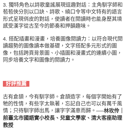
3. 獨特角色以詩歌童謠展現逗趣對話：主角馴字師和
苞苞俠分別以口訣、詩歌、繞口令等中文特有的語言
形式呈現俏皮的對話，使讀者在閱讀時也能身歷其境
感受漢字從古至今的節奏和押韻趣味。
4. 搭配插畫和漫畫，培養圖像閱讀力：以符合現代閱
讀趨勢的圖像讀本做基礎，文字搭配多元形式的圖
像，包括跨頁背景圖、小插圖和漫畫式的連續小圖，
同步培養文字和圖像的閱讀力。
好評推薦
古有倉頡，今有馴字師。倉頡造字，每個字開始有了
牠的性情，有些字太執著，忘記自己也可以有萬千風
情；只待馴字師出馬，讓字字滿意而歸。
──林玫伶｜
前臺北市國語實小校長、兒童文學家、清大客座助理
教授