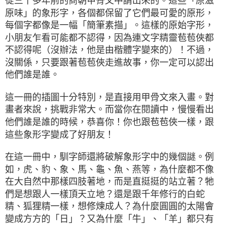
從三千多年前的商朝甲骨文中請出來的。這些「原滋
原味」的象形字，各個都保留了它們最可愛的原形，
每個字都像是一幅「簡筆素描」。這樣的原始字形，
小朋友乍看可能都不認得，因為連文字精靈苞苞俠都
不認得呢（沒辦法，他是由楷體字變來的）！不過，
沒關係，只要跟著苞苞俠走進故事，你一定可以認出
他們誰是誰。
這一冊的插圖十分特別，是直接用甲骨文來入畫。對
畫者來說，挑戰非常大。而當你在閱讀中，慢慢看出
他們誰是誰的時候，恭喜你！你也跟苞苞俠一樣，跟
這些象形字變成了好朋友！
在這一冊中，馴字師還將破解象形字中的幾個謎。例
如，虎、豹、象、馬、龜、魚、燕等，為什麼都不像
在大自然中那樣四肢著地，而是直挺挺的站立著？牠
們是想跟人一樣頂天立地？還是跟千年修行的白蛇
精、狐狸精一樣，想修煉成人？為什麼圓圓的太陽會
變成方方的「日」？又為什麼「牛」、「羊」都只有