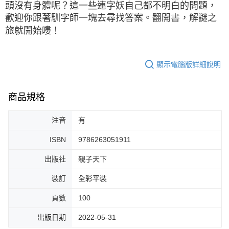
頭沒有身體呢？這一些連字妖自己都不明白的問題，
歡迎你跟著馴字師一塊去尋找答案。翻開書，解謎之
旅就開始嘍！
顯示電腦版詳細說明
商品規格
注音
有
ISBN
9786263051911
出版社
親子天下
裝訂
全彩平裝
頁數
100
出版日期
2022-05-31