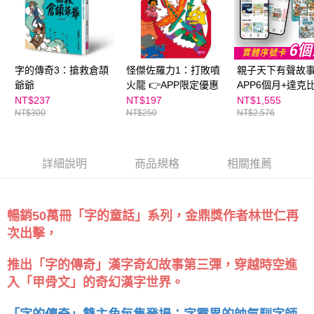
離島宅配（澎湖、金門、馬祖、小琉球；不適用於郵局i郵箱）
※ 交易是否成功請以「AFTEE先享後付 」之結帳頁面顯示為準，若有關於
資料（包含姓名、電話或地址）提供予台灣大哥大進項蒐集、處理及利用，
是否繳費成功／繳費後需取消欲退款等相關疑問，請聯繫「AFTEE先享後付
每筆NT$200
由本公司與您本人進行分期帳單所需資料之確認、核對及更正。
客戶支援中心」
https://netprotections.freshdesk.com/support/home
3.完整用戶服務條款，請詳閱以下連結：
https://oppay.tw/userRule
海外包裹航空運送
查看運費
【注意事項】
１．透過由恩沛科技股份有限公司提供之「AFTEE先享後付」服務完成之交
字的傳奇3：搶救倉頡
怪傑佐羅力1：打敗噴
親子天下有聲故
易，需依本服務之必要範圍內提供個人資料，並將交易相關給付款項請求債
爺爺
火龍 👉APP限定優惠
APP6個月+達克
權轉讓予恩沛科技股份有限公司。
1-5集入門組
NT$237
NT$197
NT$1,555
２．關於個人資料處理事宜，請瀏覽以下網址：
NT$300
NT$250
NT$2,576
https://aftee.tw/terms/#terms3
３．未成年的使用者請事先徵得法定代理人或監護人之同意方可使用
「AFTEE先享後付」，若未經同意申辦者引起之損失，本公司不負相關責
任。
詳細說明
商品規格
相關推薦
４．使用「AFTEE先享後付」時，將依據個別帳號之用戶狀況，依本公司即
時審查核予不同之上限額度；若仍有額度不足之情形，本公司將視審查結果
請求用戶進行身份認證。
５．嚴禁一人註冊多個帳號或使用他人資訊註冊。若發現惡意使用之情形，
暢銷50萬冊「字的童話」系列，金鼎獎作者林世仁再
恩沛科技股份有限公司將有權停止該用戶之使用額度並採取法律行動。
次出擊，
推出「字的傳奇」漢字奇幻故事第三彈，穿越時空進
入「甲骨文」的奇幻漢字世界。