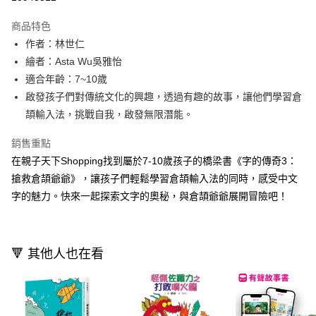
Apple Pay
商品特色
大哥付你分期
作者：林世仁
相關說明
繪者：Asta Wu吳雅怡
【大哥付你分期使用說明】
適合年齡：7~10歲
AFTEE先享後付
1.本服務由台灣大哥大提供，台灣大哥大用戶可立即使用無須另外申請。
啟發孩子們對傳統文化的興趣，透過有趣的故事，讓他們學習倉
2.付款方式選擇「大哥付你分期」，訂單成立後會自動跳轉到大哥付的交易
相關說明
流程，驗證手機門號後，選擇欲分期的期數、繳款截止日，確認付款後即完
頡輸入法，挑戰自我，啟發無限潛能。
【關於「AFTEE先享後付」】
成交易。
ATM付款
AFTEE先享後付是「在收到商品之後才付款」的支付方式。 讓您購物簡單
3.實際核准額度、可分期數及費用金額請依後續交易確認頁面所載為準。
銷售重點
便利好安心！
4.訂單成立30分鐘內，如未前往確認交易或遇審核未通過，訂單將自動取
１．簡單：不需註冊會員、不需綁卡、不需儲值。
在親子天下Shopping找到屬於7-10歲孩子的橋梁書《字的傳奇3：
運送方式
消。如遇「轉專審核」未通過狀況，表示未達大哥付你分期系統評分，恕無
２．便利：只要手機號碼，簡訊認證，即可結帳。
法說明評估內容。
搶救倉頡爺爺》，讓孩子們輕鬆學習倉頡輸入法的同時，感受中文
３．安心：先確認商品／服務後，再付款。
付款後全家取貨｜8/8-8/14運費優惠，結帳滿499即享免運。
【繳款方式說明】
字的魅力。快來一起探索文字的奧秘，與倉頡爺爺展開冒險吧！
1.分期款項不併入電信帳單，「大哥付你分期」於每月結算日後寄送繳費提
每筆NT$70，滿NT$499(含以上)免運費
【「AFTEE先享後付」結帳流程】
醒簡訊。
１．於結帳方式選擇「AFTEE先享後付」後，將跳轉至「AFTEE先享後付」
2.透過簡訊連結打開帳單後，可選擇「超商條碼／台灣大直營門市／銀行轉
付款後7-11取貨
結帳頁面，進行簡訊認證並確認金額後，即可完成結帳。
帳／街口支付／iPASS MONEY」等通路繳費。
２．訂單成立數日內，您將收到繳費通知簡訊。
每筆NT$70，滿NT$800(含以上)免運費
🔻 其他人也在看
３．收到繳費通知簡訊後14天內，點擊此簡訊中的連結，可透過四大超商／
【注意事項】
ATM／網路銀行／等多元方式進行付款，方視為交易完成。
國內宅配/郵寄 (不適用離島、海外及郵局i郵箱)
1.本服務係由「台灣大哥大股份有限公司」（以下簡稱本公司）所提供，讓
※ 請注意：結帳手續完成當下不需立刻繳費，但若您需要取消訂單，請聯絡
用戶於交易時，得透過本服務購買商品或服務，並由商店將買賣／分期付款
每筆NT$70，滿NT$800(含以上)免運費
購買商品的店家。未經商家同意取消之訂單仍視為有效，需透過AFTEE先享
買賣價金債權讓與本公司後，依約使用本公司帳單繳交帳款。
後付繳納相關費用。
2.基於同意付款使用「大哥付你分期」之契約關係目的，商店將以您的個人