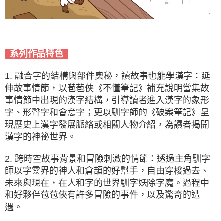
系列作品特色
1. 融合字的結構與部件奧秘，讀故事也能學漢字：延
伸故事情節，以苞苞俠《不懂筆記》補充說明當集故
事情節中出現的漢字結構，引導讀者進入漢字的象形
字、形聲字和會意字；更以馴字師的《破案筆記》呈
現歷史上漢字發展脈絡或相關人物介紹，為讀者揭開
漢字的神祕世界。
2. 跨時空故事背景和冒險刺激的情節：透過主角馴字
師以字靈界的神人和倉頡的好幫手，自由穿梭過去、
未來與現在，在人和字的世界馴字妖除字魔。過程中
和好夥伴苞苞俠有許多冒險的事件，以及驚奇的遭
遇。