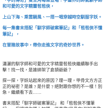
「字的傳奇」雙主角每集登場：字靈界的帥氣馴字師
和可愛的文字精靈苞苞俠，
上山下海、乘雲騎風、一搭一唱穿越時空馴服字妖。
每一集書末搭配「馴字師破案筆記」和「苞苞俠不懂
筆記」，
在冒險故事中，帶你走進文字的奇妙世界。
瀟灑的馴字師和可愛的文字精靈苞苞俠繼續聯手出
擊！找一找，是誰綁架了倉頡爺爺？
探一探，字妖站起來的原因？理一理，甲骨文方方正
正的祕密？是誰﹖是什麼﹖絕對跟你想的不一樣！別
急，繼續看下去……
書末搭配「馴字師破案筆記」 和「苞苞俠不懂筆