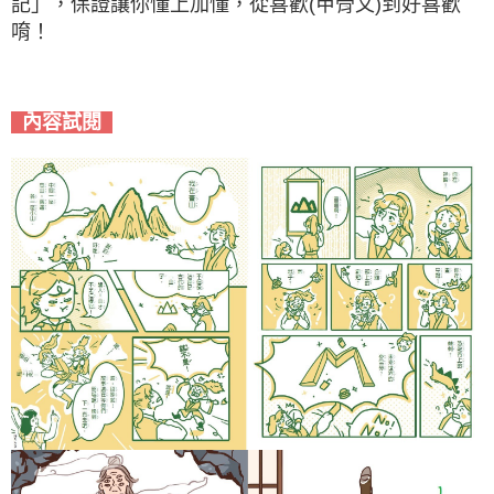
記」，保證讓你懂上加懂，從喜歡(甲骨文)到好喜歡
唷！
內容試閱