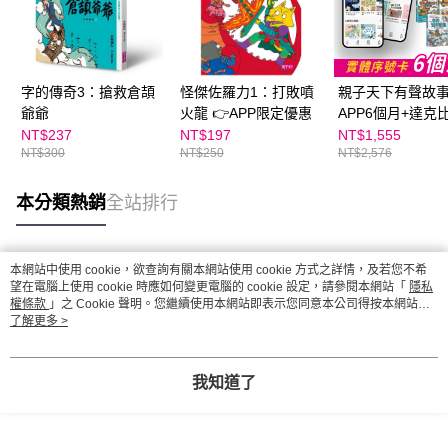
字的傳奇3：搶救倉頡
怪傑佐羅力1：打敗噴
親子天下有聲故
爺爺
火龍 👉APP限定優惠
APP6個月+達克
1-5集入門組
NT$237
NT$197
NT$1,555
NT$300
NT$250
NT$2,576
本分類熱銷
全站排行
本網站中使用 cookie，欲查詢有關本網站使用 cookie 方式之詳情，及若您不希
熱門標籤
望在電腦上使用 cookie 時應如何變更電腦的 cookie 設定，請參閱本網站「
隱私
權條款
」之 Cookie 聲明。您繼續使用本網站即表示您同意本公司得按本網站使
用條款之 Cookie 聲明使用 cookie。
了解更多 >
我知道了