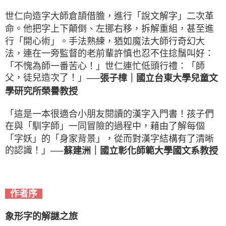
世仁向造字大師倉頡借膽，進行「說文解字」二次革
命。他把字上下顛倒、左挪右移，拆解重組，甚至進
行「開心術」。手法熟練，猶如魔法大師行奇幻大
法，連在一旁監督的老前輩許慎也忍不住捻鬚叫好：
「不愧為師一番苦心！」世仁連忙低頭行禮：「師
父，徒兒造次了！」
──張子樟｜國立台東大學兒童文
學研究所榮譽教授
「這是一本很適合小朋友閱讀的漢字入門書！孩子們
在與「馴字師」一同冒險的過程中，藉由了解每個
「字妖」的「身家背景」，從而對漢字結構有了清晰
的認識！」
──蘇建洲｜國立彰化師範大學國文系教授
作者序
象形字的解謎之旅