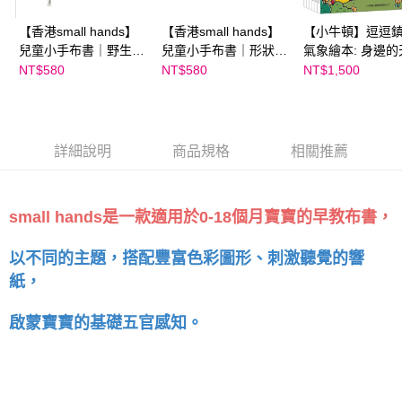
【香港small hands】
【香港small hands】
【小牛頓】逗逗
兒童小手布書｜野生動
兒童小手布書｜形狀啟
氣象繪本: 身邊的
物篇
蒙篇
(全六冊)
NT$580
NT$580
NT$1,500
詳細說明
商品規格
相關推薦
small hands是一款適用於0-18個月寶寶的早教布書，
以不同的主題，搭配豐富色彩圖形、刺激聽覺的響
紙，
啟蒙寶寶的基礎五官感知。