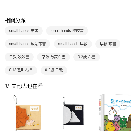
※ 請注意：結帳手續完成當下不需立刻繳費，但若您需要取消訂單，請聯絡
用戶於交易時，得透過本服務購買商品或服務，並由商店將買賣／分期付款
購買商品的店家。未經商家同意取消之訂單仍視為有效，需透過AFTEE先享
買賣價金債權讓與本公司後，依約使用本公司帳單繳交帳款。
後付繳納相關費用。
2.基於同意付款使用「大哥付你分期」之契約關係目的，商店將以您的個人
※ 交易是否成功請以「AFTEE先享後付 」之結帳頁面顯示為準，若有關於
資料（包含姓名、電話或地址）提供予台灣大哥大進項蒐集、處理及利用，
相關分類
是否繳費成功／繳費後需取消欲退款等相關疑問，請聯繫「AFTEE先享後付
由本公司與您本人進行分期帳單所需資料之確認、核對及更正。
客戶支援中心」
https://netprotections.freshdesk.com/support/home
3.完整用戶服務條款，請詳閱以下連結：
https://oppay.tw/userRule
small hands 布書
small hands 咬咬書
【注意事項】
１．透過由恩沛科技股份有限公司提供之「AFTEE先享後付」服務完成之交
small hands 啟蒙布書
small hands 早教
早教 布書
易，需依本服務之必要範圍內提供個人資料，並將交易相關給付款項請求債
權轉讓予恩沛科技股份有限公司。
早教 咬咬書
早教 啟蒙布書
0-2歲 布書
２．關於個人資料處理事宜，請瀏覽以下網址：
https://aftee.tw/terms/#terms3
３．未成年的使用者請事先徵得法定代理人或監護人之同意方可使用
0-18個月 布書
0-2歲 早教
「AFTEE先享後付」，若未經同意申辦者引起之損失，本公司不負相關責
任。
４．使用「AFTEE先享後付」時，將依據個別帳號之用戶狀況，依本公司即
🔻 其他人也在看
時審查核予不同之上限額度；若仍有額度不足之情形，本公司將視審查結果
請求用戶進行身份認證。
５．嚴禁一人註冊多個帳號或使用他人資訊註冊。若發現惡意使用之情形，
恩沛科技股份有限公司將有權停止該用戶之使用額度並採取法律行動。