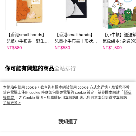
【香港small hands】
【香港small hands】
【小牛頓】逗逗
兒童小手布書｜野生動
兒童小手布書｜形狀啟
氣象繪本: 身邊的
物篇
蒙篇
(全六冊)
NT$580
NT$580
NT$1,500
你可能有興趣的商品
全站排行
本網站中使用 cookie，欲查詢有關本網站使用 cookie 方式之詳情，及若您不希
熱門標籤
望在電腦上使用 cookie 時應如何變更電腦的 cookie 設定，請參閱本網站「
隱私
權條款
」之 Cookie 聲明。您繼續使用本網站即表示您同意本公司得按本網站使
用條款之 Cookie 聲明使用 cookie。
了解更多 >
我知道了