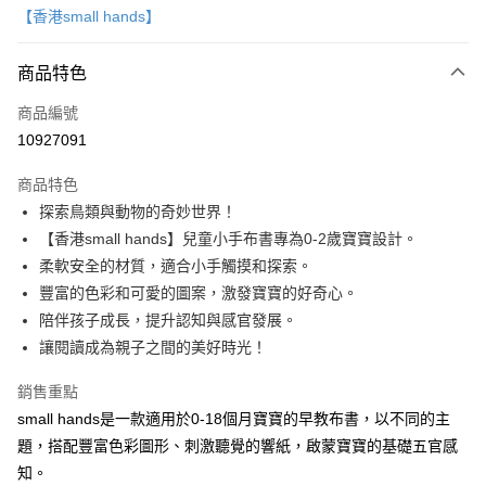
【香港small hands】
LINE Pay
商品特色
Apple Pay
商品編號
大哥付你分期
10927091
相關說明
【大哥付你分期使用說明】
AFTEE先享後付
商品特色
1.本服務由台灣大哥大提供，台灣大哥大用戶可立即使用無須另外申請。
2.付款方式選擇「大哥付你分期」，訂單成立後會自動跳轉到大哥付的交易
相關說明
探索鳥類與動物的奇妙世界！
流程，驗證手機門號後，選擇欲分期的期數、繳款截止日，確認付款後即完
【關於「AFTEE先享後付」】
【香港small hands】兒童小手布書專為0-2歲寶寶設計。
成交易。
ATM付款
AFTEE先享後付是「在收到商品之後才付款」的支付方式。 讓您購物簡單
3.實際核准額度、可分期數及費用金額請依後續交易確認頁面所載為準。
柔軟安全的材質，適合小手觸摸和探索。
便利好安心！
4.訂單成立30分鐘內，如未前往確認交易或遇審核未通過，訂單將自動取
１．簡單：不需註冊會員、不需綁卡、不需儲值。
豐富的色彩和可愛的圖案，激發寶寶的好奇心。
運送方式
消。如遇「轉專審核」未通過狀況，表示未達大哥付你分期系統評分，恕無
２．便利：只要手機號碼，簡訊認證，即可結帳。
陪伴孩子成長，提升認知與感官發展。
法說明評估內容。
３．安心：先確認商品／服務後，再付款。
國內宅配/郵寄 (不適用離島、海外及郵局i郵箱)
【繳款方式說明】
讓閱讀成為親子之間的美好時光！
1.分期款項不併入電信帳單，「大哥付你分期」於每月結算日後寄送繳費提
每筆NT$70，滿NT$800(含以上)免運費
【「AFTEE先享後付」結帳流程】
醒簡訊。
１．於結帳方式選擇「AFTEE先享後付」後，將跳轉至「AFTEE先享後付」
銷售重點
2.透過簡訊連結打開帳單後，可選擇「超商條碼／台灣大直營門市／銀行轉
離島宅配（澎湖、金門、馬祖、小琉球；不適用於郵局i郵箱）
結帳頁面，進行簡訊認證並確認金額後，即可完成結帳。
small hands是一款適用於0-18個月寶寶的早教布書，以不同的主
帳／街口支付／iPASS MONEY」等通路繳費。
２．訂單成立數日內，您將收到繳費通知簡訊。
每筆NT$200
題，搭配豐富色彩圖形、刺激聽覺的響紙，啟蒙寶寶的基礎五官感
３．收到繳費通知簡訊後14天內，點擊此簡訊中的連結，可透過四大超商／
【注意事項】
ATM／網路銀行／等多元方式進行付款，方視為交易完成。
知。
1.本服務係由「台灣大哥大股份有限公司」（以下簡稱本公司）所提供，讓