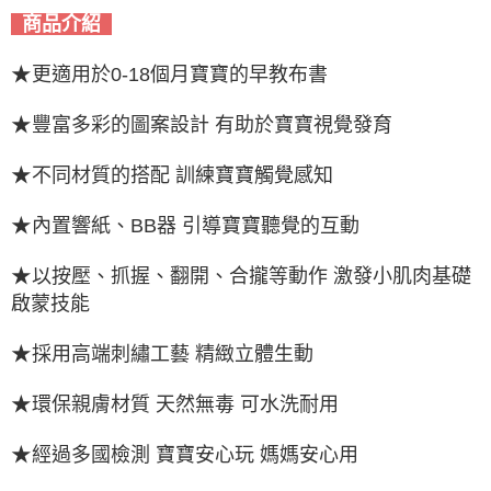
商品介紹
★
更適用於0-18個月寶寶的早教布書
★
豐富多彩的圖案設計 有助於寶寶視覺發育
★
不同材質的搭配 訓練寶寶觸覺感知
★
內置響紙、BB器 引導寶寶聽覺的互動
★
以按壓、抓握、翻開、合攏等動作 激發小肌肉基礎
啟蒙技能
★
採用高端刺繡工藝 精緻立體生動
★
環保親膚材質 天然無毒 可水洗耐用
★
經過多國檢測 寶寶安心玩 媽媽安心用