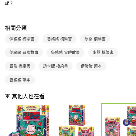
【「AFTEE先享後付」結帳流程】
呢？
醒簡訊。
１．於結帳方式選擇「AFTEE先享後付」後，將跳轉至「AFTEE先享後付」
2.透過簡訊連結打開帳單後，可選擇「超商條碼／台灣大直營門市／銀行轉
付款後7-11取貨
結帳頁面，進行簡訊認證並確認金額後，即可完成結帳。
帳／街口支付／iPASS MONEY」等通路繳費。
２．訂單成立數日內，您將收到繳費通知簡訊。
每筆NT$70，滿NT$800(含以上)免運費
３．收到繳費通知簡訊後14天內，點擊此簡訊中的連結，可透過四大超商／
【注意事項】
相關分類
ATM／網路銀行／等多元方式進行付款，方視為交易完成。
國內宅配/郵寄 (不適用離島、海外及郵局i郵箱)
1.本服務係由「台灣大哥大股份有限公司」（以下簡稱本公司）所提供，讓
※ 請注意：結帳手續完成當下不需立刻繳費，但若您需要取消訂單，請聯絡
用戶於交易時，得透過本服務購買商品或服務，並由商店將買賣／分期付款
每筆NT$70，滿NT$800(含以上)免運費
購買商品的店家。未經商家同意取消之訂單仍視為有效，需透過AFTEE先享
伊豬豬 橋梁書
魯豬豬 橋梁書
原裕 橋梁書
買賣價金債權讓與本公司後，依約使用本公司帳單繳交帳款。
後付繳納相關費用。
2.基於同意付款使用「大哥付你分期」之契約關係目的，商店將以您的個人
離島宅配（澎湖、金門、馬祖、小琉球；不適用於郵局i郵箱）
※ 交易是否成功請以「AFTEE先享後付 」之結帳頁面顯示為準，若有關於
資料（包含姓名、電話或地址）提供予台灣大哥大進項蒐集、處理及利用，
伊豬豬 冒險故事
魯豬豬 冒險故事
幽默 橋梁書
是否繳費成功／繳費後需取消欲退款等相關疑問，請聯繫「AFTEE先享後付
每筆NT$200
由本公司與您本人進行分期帳單所需資料之確認、核對及更正。
客戶支援中心」
https://netprotections.freshdesk.com/support/home
3.完整用戶服務條款，請詳閱以下連結：
https://oppay.tw/userRule
冒險 橋梁書
透卡版 橋梁書
伊豬豬 讀本
海外包裹航空運送
查看運費
【注意事項】
１．透過由恩沛科技股份有限公司提供之「AFTEE先享後付」服務完成之交
魯豬豬 讀本
易，需依本服務之必要範圍內提供個人資料，並將交易相關給付款項請求債
權轉讓予恩沛科技股份有限公司。
２．關於個人資料處理事宜，請瀏覽以下網址：
🔻 其他人也在看
https://aftee.tw/terms/#terms3
３．未成年的使用者請事先徵得法定代理人或監護人之同意方可使用
「AFTEE先享後付」，若未經同意申辦者引起之損失，本公司不負相關責
任。
４．使用「AFTEE先享後付」時，將依據個別帳號之用戶狀況，依本公司即
時審查核予不同之上限額度；若仍有額度不足之情形，本公司將視審查結果
請求用戶進行身份認證。