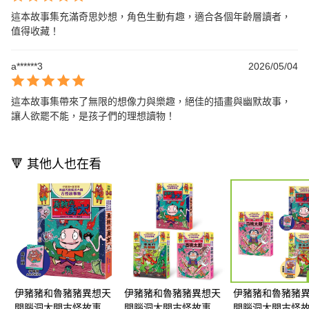
這本故事集充滿奇思妙想，角色生動有趣，適合各個年齡層讀者，
值得收藏！
a******3
2026/05/04
這本故事集帶來了無限的想像力與樂趣，絕佳的插畫與幽默故事，
讓人欲罷不能，是孩子們的理想讀物！
🔻 其他人也在看
伊豬豬和魯豬豬異想天
伊豬豬和魯豬豬異想天
伊豬豬和魯豬豬
開腦洞大開古怪故事
開腦洞大開古怪故事集
開腦洞大開古怪