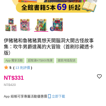
伊豬豬和魯豬豬異想天開腦洞大開古怪故事
集：吹牛男爵達萬的大冒險（首刷珍藏透卡
版）
App 獨享活動
超取滿NT$800免運
國家/地區配送
5
(
13
則評價
)
NT$331
NT$420
App 結帳可享專屬活動優惠價
立即下載