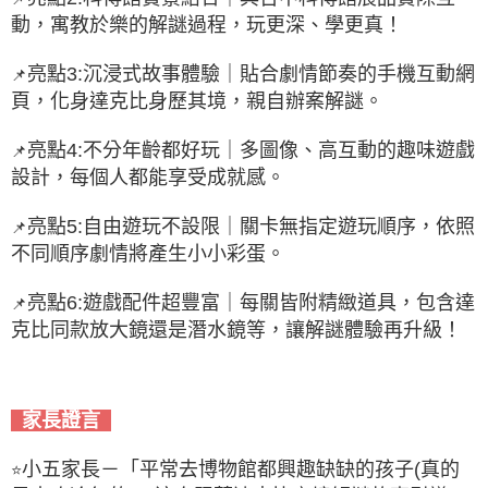
動，寓教於樂的解謎過程，玩更深、學更真！
亮點3:沉浸式故事體驗｜貼合劇情節奏的手機互動網
📌
頁，化身達克比身歷其境，親自辦案解謎。
亮點4:不分年齡都好玩｜多圖像、高互動的趣味遊戲
📌
設計，每個人都能享受成就感。
亮點5:自由遊玩不設限｜關卡無指定遊玩順序，依照
📌
不同順序劇情將產生小小彩蛋。
亮點6:遊戲配件超豐富｜每關皆附精緻道具，包含達
📌
克比同款放大鏡還是潛水鏡等，讓解謎體驗再升級！
家長證言
小五家長－「平常去博物館都興趣缺缺的孩子(真的
⭐