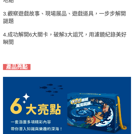
地點
3.觀察遊戲故事、現場展品、遊戲道具，一步步解開
謎題
4.成功解開6大關卡，破解3大詛咒，用濾鏡紀錄美好
瞬間
產品亮點