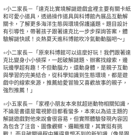
小二家長－「達克比實境解謎遊戲盒裡主要有關卡紙
⭐
和可愛小道具，透過操作道具與科博館內展品互動解
關卡，了解更多海洋生態與環境保護議題。題目設計
有引導性，帶著孩子跟著達克比一步步探詢答案，體
驗解謎快感！炎熱夏天進科博館吹冷氣動動腦吧～」
小二家長－「原來科博館可以這麼好玩！我們跟著達
⭐
克比變身小小偵探，一起破解謎題、辦案找線索，邊
玩邊學超有趣！不但動腦力，還動身體，是親子互動
與學習的完美結合，從科學知識到生態環境，都是遊
戲中的線索來源，推薦給愛冒險又喜歡故事的親子，
強烈推薦！」
小五家長－「家裡小朋友本來就超迷動物相關知識，
⭐
不論是書還是電視節目都看蠻多，本來以為這主題的
解謎遊戲對他來說會很容易，但實際體驗發現內容因
為包含了注音、圖像觀察、邏輯推理，其實挺有挑
戰！ 而且破關過程中獲得意想不到的新知識（像是跟