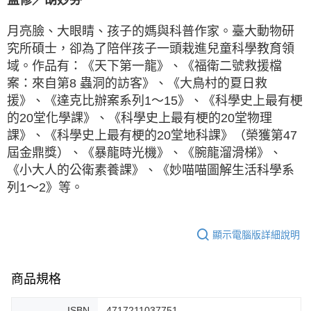
監修／胡妙芬
月亮臉、大眼睛、孩子的媽與科普作家。臺大動物研
究所碩士，卻為了陪伴孩子一頭栽進兒童科學教育領
域。作品有：《天下第一龍》、《福衛二號救援檔
案：來自第8 蟲洞的訪客》、《大鳥村的夏日救
援》、《達克比辦案系列1～15》、《科學史上最有梗
的20堂化學課》、《科學史上最有梗的20堂物理
課》、《科學史上最有梗的20堂地科課》（榮獲第47
屆金鼎獎）、《暴龍時光機》、《腕龍溜滑梯》、
《小大人的公衛素養課》、《妙喵喵圖解生活科學系
列1～2》等。
顯示電腦版詳細說明
商品規格
ISBN
4717211037751