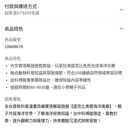
付款與運送方式
超取滿NT$499免運
付款方式
商品特色
信用卡一次付款
商品編號
LINE Pay
10849678
Apple Pay
商品特色
大哥付你分期
內含實境解謎遊戲套組，玩家扮演達克比角色完成海洋任務
相關說明
融合動物科普知識與冒險情節，符合108課綱自然領域學習目標
【大哥付你分期使用說明】
由科博館專業團隊設計，確保知識內容準確性
AFTEE先享後付
1.本服務由台灣大哥大提供，台灣大哥大用戶可立即使用無須另外申請。
遊戲時間約60-90分鐘，適合小學親子共玩
2.付款方式選擇「大哥付你分期」，訂單成立後會自動跳轉到大哥付的交易
相關說明
流程，驗證手機門號後，選擇欲分期的期數、繳款截止日，確認付款後即完
【關於「AFTEE先享後付」】
成交易。
銷售重點
ATM付款
AFTEE先享後付是「在收到商品之後才付款」的支付方式。 讓您購物簡單
3.實際核准額度、可分期數及費用金額請依後續交易確認頁面所載為準。
全台首款科普漫畫改編實境解謎遊戲【達克比勇闖海洋風暴】，親
便利好安心！
4.訂單成立30分鐘內，如未前往確認交易或遇審核未通過，訂單將自動取
１．簡單：不需註冊會員、不需綁卡、不需儲值。
子共探海洋世界，了解海洋保育知識！台中科博館限定，寓教於
運送方式
消。如遇「轉專審核」未通過狀況，表示未達大哥付你分期系統評分，恕無
２．便利：只要手機號碼，簡訊認證，即可結帳。
法說明評估內容。
樂，提升觀察力與推理力，快來體驗沉浸式辦案冒險！
３．安心：先確認商品／服務後，再付款。
付款後全家取貨｜8/8-8/14運費優惠，結帳滿499即享免運。
【繳款方式說明】