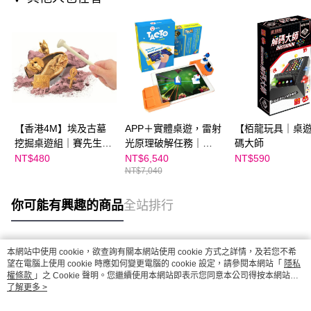
【香港4M】埃及古墓
APP＋實體桌遊，雷射
【栢龍玩具｜桌
挖掘桌遊組｜賽先生科
光原理破解任務｜
碼大師
學工廠
TACTO數位益智桌遊
NT$480
NT$6,540
NT$590
NT$7,040
雷射光學款
你可能有興趣的商品
全站排行
本網站中使用 cookie，欲查詢有關本網站使用 cookie 方式之詳情，及若您不希
熱門標籤
望在電腦上使用 cookie 時應如何變更電腦的 cookie 設定，請參閱本網站「
隱私
權條款
」之 Cookie 聲明。您繼續使用本網站即表示您同意本公司得按本網站使
用條款之 Cookie 聲明使用 cookie。
了解更多 >