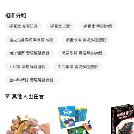
1.分期款項不併入電信帳單，「大哥付你分期」於每月結算日後寄送繳費提
每筆NT$70，滿NT$499(含以上)免運費
【「AFTEE先享後付」結帳流程】
醒簡訊。
１．於結帳方式選擇「AFTEE先享後付」後，將跳轉至「AFTEE先享後付」
2.透過簡訊連結打開帳單後，可選擇「超商條碼／台灣大直營門市／銀行轉
付款後7-11取貨
結帳頁面，進行簡訊認證並確認金額後，即可完成結帳。
相關分類
帳／街口支付／iPASS MONEY」等通路繳費。
２．訂單成立數日內，您將收到繳費通知簡訊。
每筆NT$70，滿NT$800(含以上)免運費
３．收到繳費通知簡訊後14天內，點擊此簡訊中的連結，可透過四大超商／
達克比 益智玩具
達克比 桌遊
達克比 解謎遊戲
【注意事項】
ATM／網路銀行／等多元方式進行付款，方視為交易完成。
國內宅配/郵寄 (不適用離島、海外及郵局i郵箱)
1.本服務係由「台灣大哥大股份有限公司」（以下簡稱本公司）所提供，讓
※ 請注意：結帳手續完成當下不需立刻繳費，但若您需要取消訂單，請聯絡
用戶於交易時，得透過本服務購買商品或服務，並由商店將買賣／分期付款
達克比勇闖海洋風暴 解謎
漫畫改編 實境解謎遊戲
每筆NT$70，滿NT$800(含以上)免運費
購買商品的店家。未經商家同意取消之訂單仍視為有效，需透過AFTEE先享
買賣價金債權讓與本公司後，依約使用本公司帳單繳交帳款。
後付繳納相關費用。
2.基於同意付款使用「大哥付你分期」之契約關係目的，商店將以您的個人
離島宅配（澎湖、金門、馬祖、小琉球；不適用於郵局i郵箱）
※ 交易是否成功請以「AFTEE先享後付 」之結帳頁面顯示為準，若有關於
海洋保育 實境解謎遊戲
兒童學習 實境解謎遊戲
資料（包含姓名、電話或地址）提供予台灣大哥大進項蒐集、處理及利用，
是否繳費成功／繳費後需取消欲退款等相關疑問，請聯繫「AFTEE先享後付
每筆NT$200
由本公司與您本人進行分期帳單所需資料之確認、核對及更正。
客戶支援中心」
https://netprotections.freshdesk.com/support/home
3.完整用戶服務條款，請詳閱以下連結：
https://oppay.tw/userRule
7-12歲 實境解謎遊戲
中高年級 實境解謎遊戲
海外包裹航空運送
查看運費
【注意事項】
１．透過由恩沛科技股份有限公司提供之「AFTEE先享後付」服務完成之交
台中科博館 實境解謎遊戲
易，需依本服務之必要範圍內提供個人資料，並將交易相關給付款項請求債
權轉讓予恩沛科技股份有限公司。
２．關於個人資料處理事宜，請瀏覽以下網址：
🔻 其他人也在看
https://aftee.tw/terms/#terms3
３．未成年的使用者請事先徵得法定代理人或監護人之同意方可使用
「AFTEE先享後付」，若未經同意申辦者引起之損失，本公司不負相關責
任。
４．使用「AFTEE先享後付」時，將依據個別帳號之用戶狀況，依本公司即
時審查核予不同之上限額度；若仍有額度不足之情形，本公司將視審查結果
請求用戶進行身份認證。