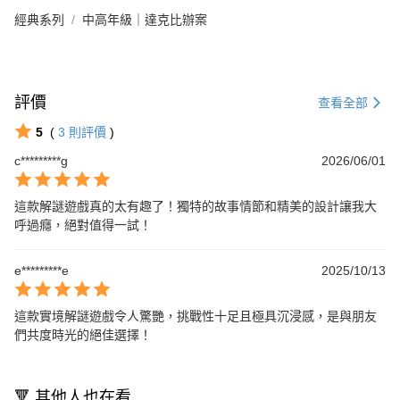
經典系列
中高年級｜達克比辦案
評價
查看全部
5
(
3
則評價
)
c*********g
2026/06/01
這款解謎遊戲真的太有趣了！獨特的故事情節和精美的設計讓我大
呼過癮，絕對值得一試！
e*********e
2025/10/13
這款實境解謎遊戲令人驚艷，挑戰性十足且極具沉浸感，是與朋友
們共度時光的絕佳選擇！
🔻 其他人也在看