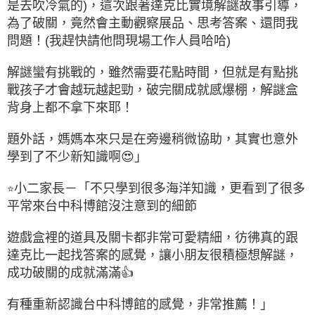
是去吹冷氣的)，這次跟著達克比實境解謎故事引導，
為了破關，竟然會主動觀察展品、思考答案、還問我
問題！(我趕快請他問現場工作人員哈哈)
解謎蠻有挑戰的，雖然需要花點時間，但就是有點挑
戰孩子才會越玩越起勁，破完關成就感爆棚，解謎盒
背身上都不拿下來耶！
題外話，媽媽本來只是在旁邊稍微協助，其實也意外
學到了不少新知識啊😍」
小二家長－「不只學到很多海洋知識，更看到了很多
⭐
平常來台中科博館沒注意到的細節
遊戲盒裡的道具及關卡都非常可愛精細，彷彿真的跟
達克比一起找答案的感覺，讓小朋友很積極想解謎，
成功破關的成就滿滿👍
有種重新認識台中科博館的感覺，非常推薦！」