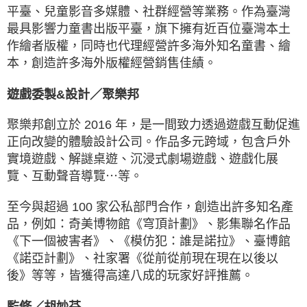
平臺、兒童影音多媒體、社群經營等業務。作為臺灣
最具影響力童書出版平臺，旗下擁有近百位臺灣本土
作繪者版權，同時也代理經營許多海外知名童書、繪
本，創造許多海外版權經營銷售佳績。
遊戲委製&設計／聚樂邦
聚樂邦創立於 2016 年，是一間致力透過遊戲互動促進
正向改變的體驗設計公司。作品多元跨域，包含戶外
實境遊戲、解謎桌遊、沉浸式劇場遊戲、遊戲化展
覽、互動聲音導覽⋯等。
至今與超過 100 家公私部門合作，創造出許多知名產
品，例如：奇美博物館《穹頂計劃》、影集聯名作品
《下一個被害者》、《模仿犯：誰是諾拉》、臺博館
《諾亞計劃》、社家署《從前從前現在現在以後以
後》等等，皆獲得高達八成的玩家好評推薦。