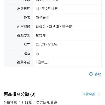
出版日期
114年 7月11日
作者
親子天下
內容監修
胡妙芬、姚秋如、楊子睿
遊戲委製
聚樂邦
尺寸
23.5*17.5*3.5cm
注音
有
推薦年齡
7歲以上
客服
商品相關分類 (3)
查看全部
分齡推薦
7-12歲
益智玩具/桌遊