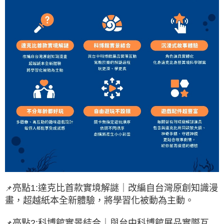
亮點1:達克比首款實境解謎｜改編自台灣原創知識漫
📌
畫，超越紙本全新體驗，將學習化被動為主動。
亮點2:科博館實景結合｜與台中科博館展品實際互
📌