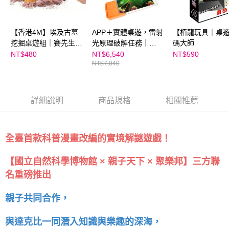
５．嚴禁一人註冊多個帳號或使用他人資訊註冊。若發現惡意使用之情形，
恩沛科技股份有限公司將有權停止該用戶之使用額度並採取法律行動。
【香港4M】埃及古墓
APP＋實體桌遊，雷射
【栢龍玩具｜桌
挖掘桌遊組｜賽先生科
光原理破解任務｜
碼大師
學工廠
TACTO數位益智桌遊
NT$480
NT$6,540
NT$590
NT$7,040
雷射光學款
詳細說明
商品規格
相關推薦
全臺首款科普漫畫改編的實境解謎遊戲！
【國立自然科學博物館 × 親子天下 × 聚樂邦】三方聯
名重磅推出
親子共同合作，
與達克比一同潛入知識與樂趣的深海，