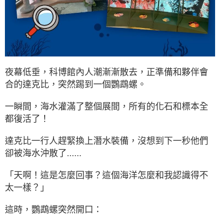
夜幕低垂，科博館內人潮漸漸散去，正準備和夥伴會
合的達克比，突然踢到一個鸚鵡螺。
一瞬間，海水灌滿了整個展間，所有的化石和標本全
都復活了！
達克比一行人趕緊換上潛水裝備，沒想到下一秒他們
卻被海水沖散了......
「天啊！這是怎麼回事？這個海洋怎麼和我認識得不
太一樣？」
這時，鸚鵡螺突然開口：