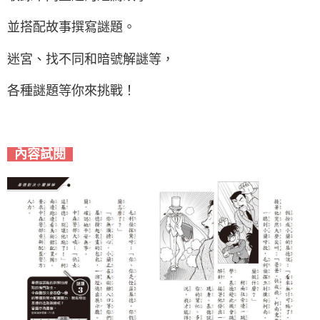
並搭配故事撰寫謎題。
迷宮、找不同和暗號解謎等，
各種謎題等你來挑戰！
內容試閱