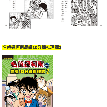
名偵探柯南晨讀10分鐘推理課2