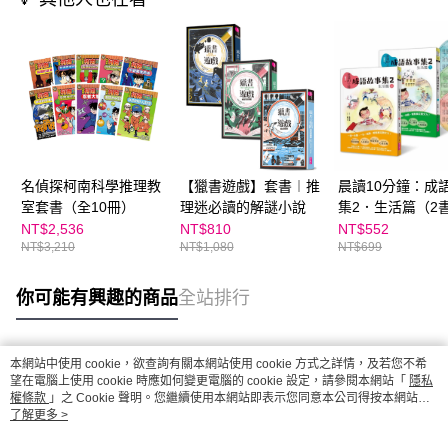
名偵探柯南科學推理教
【獵書遊戲】套書︱推
晨讀10分鐘：成
室套書（全10冊）
理迷必讀的解謎小說
集2．生活篇（2
+3CD）套書
NT$2,536
NT$810
NT$552
NT$3,210
NT$1,080
NT$699
你可能有興趣的商品
全站排行
本網站中使用 cookie，欲查詢有關本網站使用 cookie 方式之詳情，及若您不希
熱門標籤
望在電腦上使用 cookie 時應如何變更電腦的 cookie 設定，請參閱本網站「
隱私
權條款
」之 Cookie 聲明。您繼續使用本網站即表示您同意本公司得按本網站使
用條款之 Cookie 聲明使用 cookie。
了解更多 >