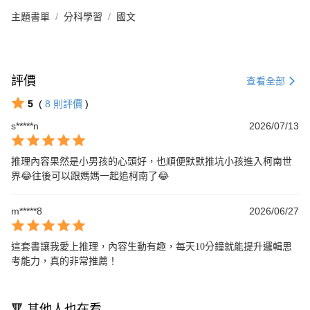
主題書單
分科學習
國文
評價
查看全部
5
(
8
則評價
)
s*****n
2026/07/13
推理內容果然是小男孩的心頭好，也順便默默推坑小孩進入柯南世
界😂往後可以跟媽媽一起追柯南了😂
m*****8
2026/06/27
這套書讓我愛上推理，內容生動有趣，每天10分鐘就能提升邏輯思
考能力，真的非常推薦！
🔻 其他人也在看