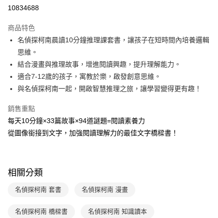
LINE Pay
10834688
Apple Pay
商品特色
大哥付你分期
名偵探柯南晨讀10分鐘推理課套書，讓孩子在短時間內培養邏輯
相關說明
思維。
【大哥付你分期使用說明】
結合漫畫與推理故事，增進閱讀興趣，提升理解能力。
AFTEE先享後付
1.本服務由台灣大哥大提供，台灣大哥大用戶可立即使用無須另外申請。
適合7-12歲的孩子，寓教於樂，啟發創意思維。
2.付款方式選擇「大哥付你分期」，訂單成立後會自動跳轉到大哥付的交易
相關說明
流程，驗證手機門號後，選擇欲分期的期數、繳款截止日，確認付款後即完
與名偵探柯南一起，開啟智慧推理之旅，讓學習變得更有趣！
【關於「AFTEE先享後付」】
成交易。
ATM付款
AFTEE先享後付是「在收到商品之後才付款」的支付方式。 讓您購物簡單
3.實際核准額度、可分期數及費用金額請依後續交易確認頁面所載為準。
銷售重點
便利好安心！
4.訂單成立30分鐘內，如未前往確認交易或遇審核未通過，訂單將自動取
１．簡單：不需註冊會員、不需綁卡、不需儲值。
每天10分鐘×33篇故事×94道謎題=閱讀素養力
運送方式
消。如遇「轉專審核」未通過狀況，表示未達大哥付你分期系統評分，恕無
２．便利：只要手機號碼，簡訊認證，即可結帳。
法說明評估內容。
從圖像銜接到文字，加強閱讀理解力的最佳文字橋樑書！
３．安心：先確認商品／服務後，再付款。
付款後全家取貨｜8/8-8/14運費優惠，結帳滿499即享免運。
【繳款方式說明】
1.分期款項不併入電信帳單，「大哥付你分期」於每月結算日後寄送繳費提
每筆NT$70，滿NT$499(含以上)免運費
【「AFTEE先享後付」結帳流程】
醒簡訊。
１．於結帳方式選擇「AFTEE先享後付」後，將跳轉至「AFTEE先享後付」
2.透過簡訊連結打開帳單後，可選擇「超商條碼／台灣大直營門市／銀行轉
付款後7-11取貨
結帳頁面，進行簡訊認證並確認金額後，即可完成結帳。
相關分類
帳／街口支付／iPASS MONEY」等通路繳費。
２．訂單成立數日內，您將收到繳費通知簡訊。
每筆NT$70，滿NT$800(含以上)免運費
３．收到繳費通知簡訊後14天內，點擊此簡訊中的連結，可透過四大超商／
名偵探柯南 套書
名偵探柯南 漫畫
【注意事項】
ATM／網路銀行／等多元方式進行付款，方視為交易完成。
國內宅配/郵寄 (不適用離島、海外及郵局i郵箱)
1.本服務係由「台灣大哥大股份有限公司」（以下簡稱本公司）所提供，讓
※ 請注意：結帳手續完成當下不需立刻繳費，但若您需要取消訂單，請聯絡
用戶於交易時，得透過本服務購買商品或服務，並由商店將買賣／分期付款
名偵探柯南 橋樑書
名偵探柯南 知識讀本
每筆NT$70，滿NT$800(含以上)免運費
購買商品的店家。未經商家同意取消之訂單仍視為有效，需透過AFTEE先享