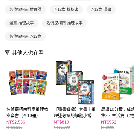
買賣價金債權讓與本公司後，依約使用本公司帳單繳交帳款。
後付繳納相關費用。
2.基於同意付款使用「大哥付你分期」之契約關係目的，商店將以您的個人
離島宅配（澎湖、金門、馬祖、小琉球；不適用於郵局i郵箱）
※ 交易是否成功請以「AFTEE先享後付 」之結帳頁面顯示為準，若有關於
名偵探柯南 推理課
7-12歲 橋樑書
7-12歲 漫畫
資料（包含姓名、電話或地址）提供予台灣大哥大進項蒐集、處理及利用，
是否繳費成功／繳費後需取消欲退款等相關疑問，請聯繫「AFTEE先享後付
每筆NT$200
由本公司與您本人進行分期帳單所需資料之確認、核對及更正。
客戶支援中心」
https://netprotections.freshdesk.com/support/home
3.完整用戶服務條款，請詳閱以下連結：
https://oppay.tw/userRule
漫畫 推理故事
名偵探柯南 推理故事
【注意事項】
１．透過由恩沛科技股份有限公司提供之「AFTEE先享後付」服務完成之交
名偵探柯南 7-12歲
易，需依本服務之必要範圍內提供個人資料，並將交易相關給付款項請求債
權轉讓予恩沛科技股份有限公司。
２．關於個人資料處理事宜，請瀏覽以下網址：
🔻 其他人也在看
https://aftee.tw/terms/#terms3
３．未成年的使用者請事先徵得法定代理人或監護人之同意方可使用
「AFTEE先享後付」，若未經同意申辦者引起之損失，本公司不負相關責
任。
４．使用「AFTEE先享後付」時，將依據個別帳號之用戶狀況，依本公司即
時審查核予不同之上限額度；若仍有額度不足之情形，本公司將視審查結果
請求用戶進行身份認證。
５．嚴禁一人註冊多個帳號或使用他人資訊註冊。若發現惡意使用之情形，
恩沛科技股份有限公司將有權停止該用戶之使用額度並採取法律行動。
名偵探柯南科學推理教
【獵書遊戲】套書︱推
晨讀10分鐘：成
室套書（全10冊）
理迷必讀的解謎小說
集2．生活篇（2
+3CD）套書
NT$2,536
NT$810
NT$552
NT$3,210
NT$1,080
NT$699