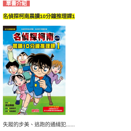
單書介紹
名偵探柯南晨讀10分鐘推理課1
失蹤的步美、逃跑的通緝犯......