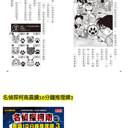
名偵探柯南晨讀10分鐘推理課3