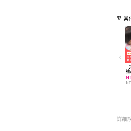
🔻 
【
迪
驗
NT
NT
詳細