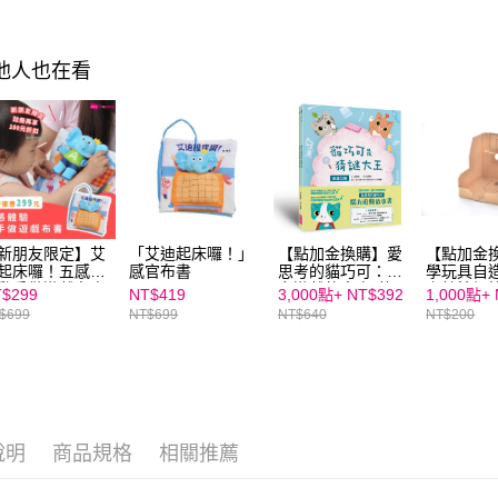
離島宅配
用，由本
付客戶支
每筆NT$2
3.完整用
【注意事
其他人也在看
海外包裹
１．透過由
交易，需
求債權轉
２．關於
https://aft
３．未成
「AFTE
任。
４．使用「
新朋友限定】艾
「艾迪起床囉！」
【點加金換購】愛
【點加金
即時審查
起床囉！五感體
感官布書
思考的貓巧可：腦
學玩具自
結果請求
動手做遊戲布書
力遊戲故事書(共２
上競技投
$299
NT$419
3,000點+
NT$392
1,000點+
５．嚴禁
冊)
型
$699
NT$699
NT$640
NT$200
形，恩沛
動。
說明
商品規格
相關推薦