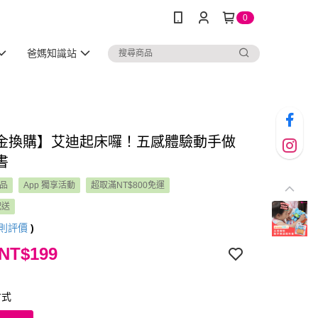
0
爸媽知識站
金換購】艾迪起床囉！五感體驗動手做
書
品
App 獨享活動
超取滿NT$800免運
配送
則評價
)
 NT$199
方式