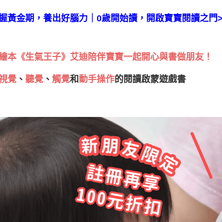
握黃金期，養出好腦力｜0歲開始讀，開啟寶寶閱讀之門>
繪本《生氣王子》艾迪陪伴寶寶一起開心與書做朋友！
視覺
、
聽覺
、
觸覺
和
動手操作
的閱讀啟蒙遊戲書