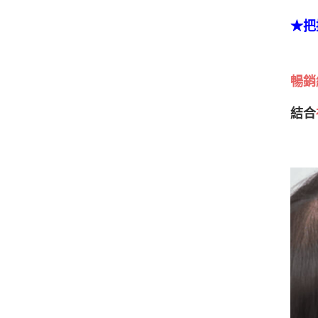
★把
暢銷
結合