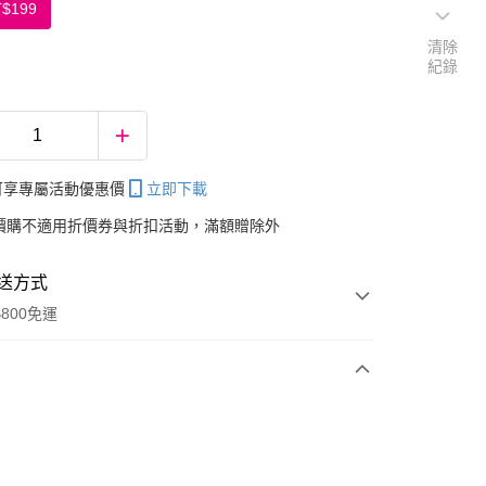
T$199
清除
紀錄
帳可享專屬活動優惠價
立即下載
價購不適用折價券與折扣活動，滿額贈除外
送方式
800免運
次付款