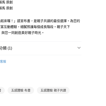
賴馬 原創
賴馬 原創
分期
你分期使用說明】
迪起床囉！」感官布書，是親子共讀的最佳選擇。為您的
享後付
由台灣大哥大提供，台灣大哥大用戶可立即使用無須另外申請。
豐富互動體驗，細膩照護每個成長階段。親子天下
式選擇「大哥付你分期」，訂單成立後會自動跳轉到大哥付的交易
ing，與您一同創造美好親子時光。
證手機門號後，選擇欲分期的期數、繳款截止日，確認付款後即
FTEE先享後付」】
。
先享後付是「在收到商品之後才付款」的支付方式。 讓您購物簡單
准額度、可分期數及費用金額請依後續交易確認頁面所載為準。
心！
立30分鐘內，如未前往確認交易或遇審核未通過，訂單將自動取
：不需註冊會員、不需綁卡、不需儲值。
類 (1)
「轉專審核」未通過狀況，表示未達大哥付你分期系統評分，恕
：只要手機號碼，簡訊認證，即可結帳。
評估內容。
：先確認商品／服務後，再付款。
🔴紅利點數兌換專區
式說明】
家取貨
客服
項不併入電信帳單，「大哥付你分期」於每月結算日後寄送繳費提
EE先享後付」結帳流程】
0，滿NT$800(含以上)免運費
方式選擇「AFTEE先享後付」後，將跳轉至「AFTEE先享後
訊連結打開帳單後，可選擇「超商條碼／台灣大直營門市／銀行轉
頁面，進行簡訊認證並確認金額後，即可完成結帳。
付／iPASS MONEY」等通路繳費。
1取貨
成立數日內，您將收到繳費通知簡訊。
費通知簡訊後14天內，點擊此簡訊中的連結，可透過四大超商
0，滿NT$800(含以上)免運費
項】
網路銀行／等多元方式進行付款，方視為交易完成。
係由「台灣大哥大股份有限公司」（以下簡稱本公司）所提供，讓
：結帳手續完成當下不需立刻繳費，但若您需要取消訂單，請聯
書
五感體驗 布書
五感體驗 親子共讀
郵寄 (不適用離島、海外及郵局i郵箱)
易時，得透過本服務購買商品或服務，並由商店將買賣／分期付
的店家。未經商家同意取消之訂單仍視為有效，需透過AFTEE
金債權讓與本公司後，依約使用本公司帳單繳交帳款。
繳納相關費用。
0，滿NT$800(含以上)免運費
意付款使用「大哥付你分期」之契約關係目的，商店將以您的個人
否成功請以「AFTEE先享後付 」之結帳頁面顯示為準，若有關於
含姓名、電話或地址）提供予台灣大哥大進項蒐集、處理及利
功／繳費後需取消欲退款等相關疑問，請聯繫「AFTEE先享後