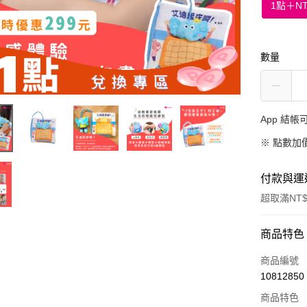
1點
＋
N
數量
App 結
※
點數加
付款與運
超取滿NT$
付款方式
商品特色
信用卡一
商品編號
10812850
LINE Pay
商品特色