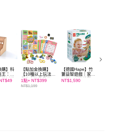
（澎湖、金門、馬祖、小琉球；不適用於郵局i郵箱）
公司與您本人進行分期帳單所需資料之確認、核對及更正。
援中心」
https://netprotections.freshdesk.com/support/home
00
戶服務條款，請詳閱以下連結：
https://oppay.tw/userRule
項】
航空運送
查看運費
恩沛科技股份有限公司提供之「AFTEE先享後付」服務完成之
依本服務之必要範圍內提供個人資料，並將交易相關給付款項請
讓予恩沛科技股份有限公司。
個人資料處理事宜，請瀏覽以下網址：
ee.tw/terms/#terms3
年的使用者請事先徵得法定代理人或監護人之同意方可使用
E先享後付」，若未經同意申辦者引起之損失，本公司不負相關責
AFTEE先享後付」時，將依據個別帳號之用戶狀況，依本公司
換購】科
【點加金換購】
【德國Hape】竹
【點加金換購】
核予不同之上限額度；若仍有額度不足之情形，本公司將視審查
造王：桌
【10種以上玩法】
簍益智遊戲｜家庭
【親子天下ｘ安可
用戶進行身份認證。
籃機紙模
動物桌遊疊疊樂
派對 x 刺激挑戰 x
堡】動物警探達克
NT$49
1點+
NT$399
NT$1,590
3,000點+
NT$25
一人註冊多個帳號或使用他人資訊註冊。若發現惡意使用之情
（從孩子最愛的話
邏輯考驗
比不灑泡泡瓶
NT$1,199
NT$349
科技股份有限公司將有權停止該用戶之使用額度並採取法律行
題共樂！）｜十二
生肖親子驚喜戳戳
樂