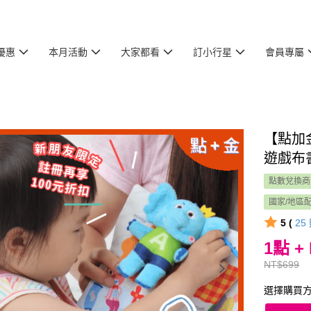
優惠
本月活動
大家都看
訂小行星
會員專屬
【點加
遊戲布
點數兌換商
國家/地區
5 (
25
1點 +
NT$699
選擇購買