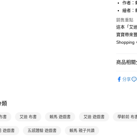
Apple Pay
作者：
繪者：
大哥付你
相關說明
銷售重點
【大哥付
這本「艾
AFTEE先
1.本服務
寶寶帶來
2.付款方
相關說明
Shopp
流程，驗
【關於「A
ATM付款
完成交易
AFTEE
3.實際核
便利好安
4.訂單成
１．簡單
商品相關分
消。如遇
２．便利
運送方式
無法說明
３．安心
熱門活動
【繳款方
付款後全
分享
1.分期款
【「AFT
醒簡訊。
每筆NT$7
１．於結帳
2.透過簡
付」結帳
帳／街口支
付款後7-1
２．訂單
分類
３．收到繳
每筆NT$7
【注意事
／ATM／
1.本服務
※ 請注意
布書
艾迪 布書
賴馬 遊戲書
艾迪 遊戲書
學齡前 布
國內宅配/
用戶於交
絡購買商品
款買賣價
先享後付
每筆NT$7
2.基於同
前 遊戲書
五感體驗 遊戲書
賴馬 親子共讀
※ 交易是
資料（包
是否繳費成