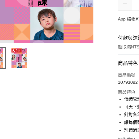
App 結
付款與運
超取滿NT$
付款方式
商品特色
信用卡一
商品編號
10793092
LINE Pay
商品特色
Apple Pay
情緒管
《天下
大哥付你
針對各
相關說明
【大哥付
讓每個
AFTEE先
1.本服務
別錯過
2.付款方
相關說明
流程，驗