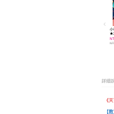
小
★
★
NT
NT
詳細
《天
【教