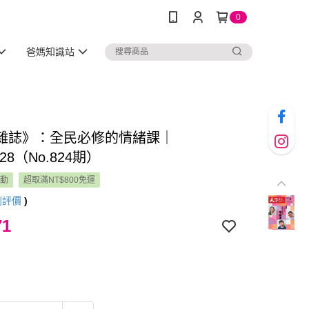
0
爸媽知識站
雜誌》：全民必修的情緒課｜
5/28（No.824期）
活動
超取滿NT$800免運
則評價
)
71