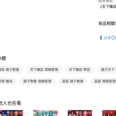
銷售重點
【關於「A
ATM付款
完成交易
AFTEE
《天下雜誌》
3.實際核
便利好安
4.訂單成
１．簡單
消。如遇
２．便利
運送方式
商品相關分
無法說明
３．安心
【繳款方
付款後全
1.分期款
分齡推薦
【「AFT
醒簡訊。
分享
每筆NT$7
１．於結帳
2.透過簡
付」結帳
帳／街口支
付款後7-1
２．訂單
３．收到繳
每筆NT$7
【注意事
／ATM／
分類
1.本服務
※ 請注意
國內宅配/
用戶於交
絡購買商品
雜誌 親子教養
天下雜誌 情緒管理
天下雜誌 學習
親子天下
款買賣價
先享後付
每筆NT$7
2.基於同
※ 交易是
資料（包
是否繳費成
離島宅配
管理 雜誌
親子教養 情緒管理
家庭 親子教養
家庭 情緒管理
用，由本
付客戶支
每筆NT$2
3.完整用
【注意事
１．透過由
其他人也在看
交易，需
求債權轉
２．關於