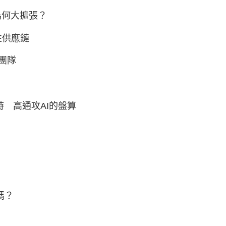
為何大擴張？
性供應鏈
適應型團隊
能待機32小時 高通攻AI的盤算
新武器
嗎？