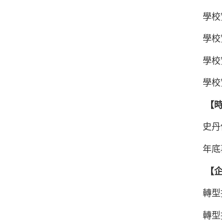
學校
學校
學校
學校
【時
史丹
年
【企
轉型
轉型