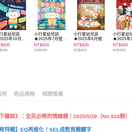
https://aft
３．未成
「AFTE
任。
４．使用「
即時審查
結果請求
行星幼兒誌
小行星幼兒誌
小行星幼兒誌
小行星幼
2025年10月號
★2025年7月號★
★2025年6月號★
★2025
５．嚴禁
情緒從哪裡來？
我有好多種感覺
不一樣的我 ★SEL
他們，超
形，恩沛
$400
NT$400
NT$400
NT$400
★SEL情緒教育推
情緒教育推薦
動。
$450
NT$450
NT$450
NT$450
薦
說明
商品規格
相關推薦
下雜誌》：全民必修的情緒課｜2025/5/28（No.824期）
育特輯】EQ再進化！SEL成教育關鍵字