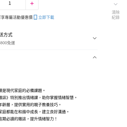
清除
帳可享專屬活動優惠價
立即下載
紀錄
送方式
800免運
次付款
理是現代家庭的必備課題。
雜誌》特別推出情緒課，助你掌握情緒智慧。
分期
年齡層，提供實用的親子教養技巧。
你分期使用說明】
家庭都能在和諧中成長，建立良好溝通。
享後付
由台灣大哥大提供，台灣大哥大用戶可立即使用無須另外申請。
這期必讀的雜誌，提升情緒智力！
式選擇「大哥付你分期」，訂單成立後會自動跳轉到大哥付的交易
證手機門號後，選擇欲分期的期數、繳款截止日，確認付款後即