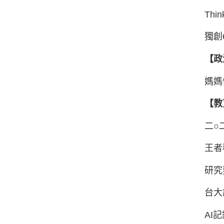
Th
獨創
【政
媽媽
【教
二○
王者
研究
台大
AI