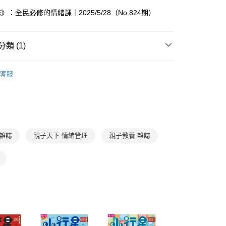
FTEE先享後付」】
。
先享後付是「在收到商品之後才付款」的支付方式。 讓您購物簡單
：全民必修的情緒課｜2025/5/28（No.824期）
准額度、可分期數及費用金額請依後續交易確認頁面所載為準。
心！
立30分鐘內，如未前往確認交易或遇審核未通過，訂單將自動取
：不需註冊會員、不需綁卡、不需儲值。
「轉專審核」未通過狀況，表示未達大哥付你分期系統評分，恕
：只要手機號碼，簡訊認證，即可結帳。
類 (1)
評估內容。
：先確認商品／服務後，再付款。
式說明】
家取貨
項不併入電信帳單，「大哥付你分期」於每月結算日後寄送繳費提
家庭與生活
親子教養
EE先享後付」結帳流程】
客服
0，滿NT$800(含以上)免運費
方式選擇「AFTEE先享後付」後，將跳轉至「AFTEE先享後
訊連結打開帳單後，可選擇「超商條碼／台灣大直營門市／銀行轉
頁面，進行簡訊認證並確認金額後，即可完成結帳。
付／iPASS MONEY」等通路繳費。
1取貨
成立數日內，您將收到繳費通知簡訊。
費通知簡訊後14天內，點擊此簡訊中的連結，可透過四大超商
0，滿NT$800(含以上)免運費
項】
網路銀行／等多元方式進行付款，方視為交易完成。
係由「台灣大哥大股份有限公司」（以下簡稱本公司）所提供，讓
：結帳手續完成當下不需立刻繳費，但若您需要取消訂單，請聯
郵寄 (不適用離島、海外及郵局i郵箱)
易時，得透過本服務購買商品或服務，並由商店將買賣／分期付
的店家。未經商家同意取消之訂單仍視為有效，需透過AFTEE
 雜誌
親子天下 情緒管理
親子教養 雜誌
金債權讓與本公司後，依約使用本公司帳單繳交帳款。
繳納相關費用。
0，滿NT$800(含以上)免運費
意付款使用「大哥付你分期」之契約關係目的，商店將以您的個人
否成功請以「AFTEE先享後付 」之結帳頁面顯示為準，若有關於
含姓名、電話或地址）提供予台灣大哥大進項蒐集、處理及利
功／繳費後需取消欲退款等相關疑問，請聯繫「AFTEE先享後
（澎湖、金門、馬祖、小琉球；不適用於郵局i郵箱）
公司與您本人進行分期帳單所需資料之確認、核對及更正。
援中心」
https://netprotections.freshdesk.com/support/home
00
戶服務條款，請詳閱以下連結：
https://oppay.tw/userRule
項】
恩沛科技股份有限公司提供之「AFTEE先享後付」服務完成之
依本服務之必要範圍內提供個人資料，並將交易相關給付款項請
讓予恩沛科技股份有限公司。
個人資料處理事宜，請瀏覽以下網址：