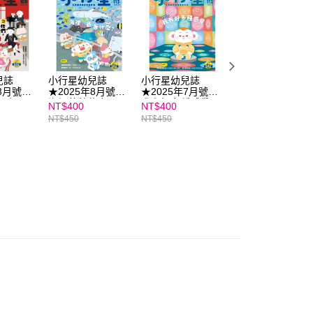
ee.tw/terms/#terms3
年的使用者請事先徵得法定代理人或監護人之同意方可使用
E先享後付」，若未經同意申辦者引起之損失，本公司不負相關責
AFTEE先享後付」時，將依據個別帳號之用戶狀況，依本公司
核予不同之上限額度；若仍有額度不足之情形，本公司將視審查
用戶進行身份認證。
兒誌
小行星幼兒誌
小行星幼兒誌
2025最新選幼兒
年3月號★
★2025年8月號★
★2025年7月號★
指南－親子天下實
一人註冊多個帳號或使用他人資訊註冊。若發現惡意使用之情
級酷！
海裡藏著什麼？
我有好多種感覺
戰教養系列39
科技股份有限公司將有權停止該用戶之使用額度並採取法律行
NT$400
NT$400
NT$320
NT$450
NT$450
NT$380