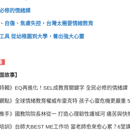
必修的情緒課
、自傷、焦慮失控，台灣太需要情緒教育
工具 從幼稚園到大學，養出強大心靈
錄
面故事】
特輯》EQ再進化！SEL成教育關鍵字 全民必修的情緒課
觀點》全球情緒教育權威布雷克特 孩子心靈危機更嚴重 
推手》國教院院長林從一 打造心理韌性護城河 痛苦與快
培訓》台師大BEST ME工作坊 當老師愈來愈心累？6堂