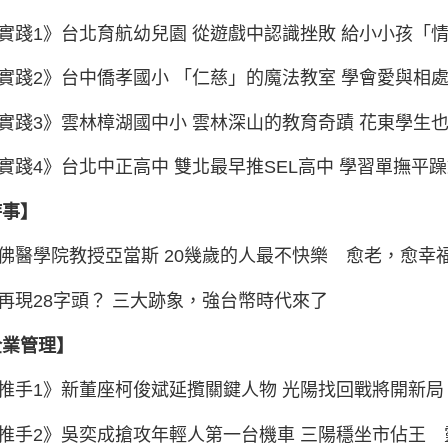
實踐1》台北育航幼兒園 從遊戲中認識挫敗 給小小孩「
實踐2》台中僑孝國小 「仁慈」的魔法教室 學會愛與相
實踐3》雲林樟湖國中小 雲林深山的教育奇蹟 花東學生
實踐4》台北中正高中 雙北最早推SEL高中 學習單
事】
佛醫學院教授亞當斯 20幾歲的人最不快樂 愈老，愈幸
底再現28字頭？ 三大跡象，強台幣時代來了
業管理】
推手1》新董座柯俊斌延攬關鍵人物 光陽找回戰將開新局
推手2》吳奕成搶攻年輕人第一台機車 三陽穩坐市佔王 