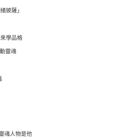
情緒披薩」
處
也來學品格
撫平躁動靈魂
福
靈魂人物是他