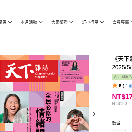
優惠
本月活動
大家都看
訂小行星
會員專屬
《天下
2025/
App 獨享
5 (
2
NT$1
NT$180
數量