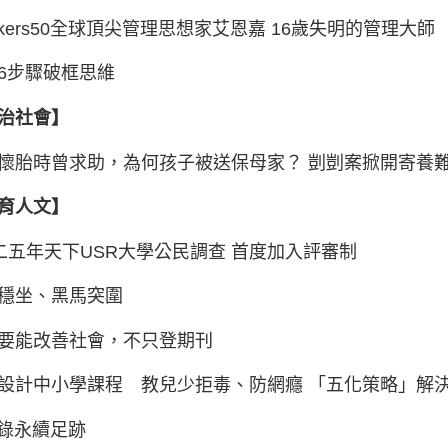
inkers50全球頂尖管理思想家艾恩嘉 16歲失明的管理大師
6步驟破框思維
治社會】
懷胎時曾求助，為何孩子被送保母家？ 剴剴案掀開寄養
育人文】
二五年天下USR大學公民調查 首度加入評審制
穩坐、黑馬突圍
要能改善社會，不只登期刊
設計中小學課程 教兒少拒毒、防網癮 「五化策略」解決
記錄永續足跡