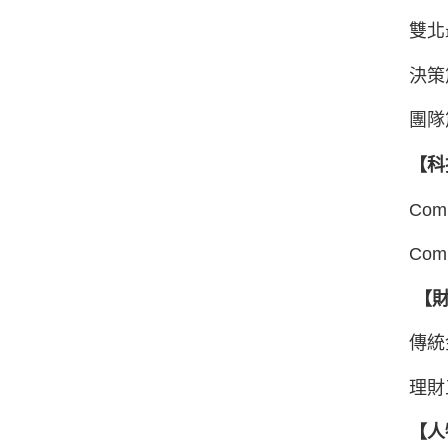
雙北
決策
團隊
【科
Co
Co
【財
傳統
理財
【人