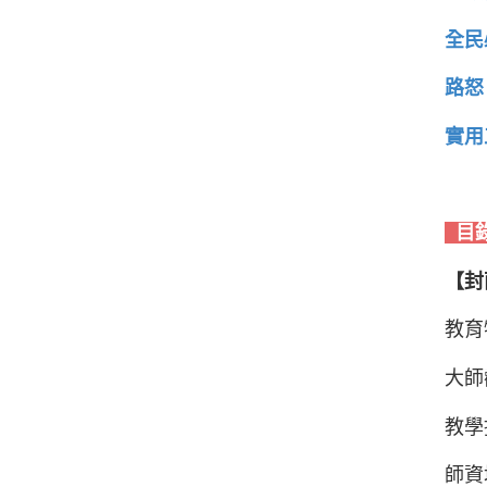
全民
路怒
實用
目
【封
教育
大師
教學
師資