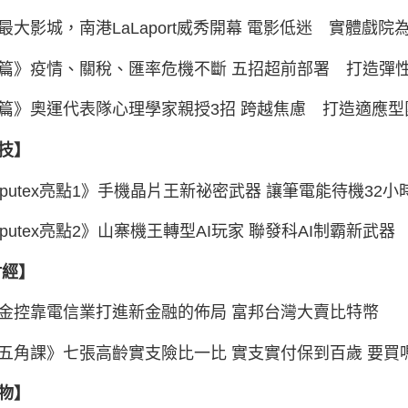
最大影城，南港LaLaport威秀開幕 電影低迷 實體戲院
篇》疫情、關稅、匯率危機不斷 五招超前部署 打造彈
篇》奧運代表隊心理學家親授3招 跨越焦慮 打造
技】
mputex亮點1》手機晶片王新祕密武器 讓筆電
mputex亮點2》山寨機王轉型AI玩家 聯發科AI制霸
經】
金控靠電信業打進新金融的佈局 富邦台灣大賣比特幣
五角課》七張高齡實支險比一比 實支實付保到百歲 要買
物】