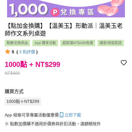
【點加金換購】【溫美玉】形動派｜溫美玉老
師作文系列桌遊
點數兌換商品
App 獨享活動
超取滿NT$499免運
國家/地區配送
5
(
3
則評價
)
1000點 + NT$299
NT$400
購買方式
1000點＋NT$299
App 結帳可享專屬活動優惠價
立即下載
※
點數加價購不適用折價券與折扣活動，滿額贈除外