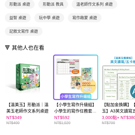
1.分期款項不併入電信帳單，「大哥付你分期」於每月結算日後寄送繳費提
每筆NT$70，滿NT$499(含以上)免運費
形動派 桌遊
形動派 教具
溫老師作文系列 桌遊
【「AFTEE先享後付」結帳流程】
醒簡訊。
１．於結帳方式選擇「AFTEE先享後付」後，將跳轉至「AFTEE先享後付」
2.透過簡訊連結打開帳單後，可選擇「超商條碼／台灣大直營門市／銀行轉
付款後7-11取貨
結帳頁面，進行簡訊認證並確認金額後，即可完成結帳。
益智 桌遊
玩中學 桌遊
寫作啟蒙 桌遊
帳／街口支付／iPASS MONEY」等通路繳費。
２．訂單成立數日內，您將收到繳費通知簡訊。
每筆NT$70，滿NT$800(含以上)免運費
３．收到繳費通知簡訊後14天內，點擊此簡訊中的連結，可透過四大超商／
【注意事項】
記敘文寫作 桌遊
ATM／網路銀行／等多元方式進行付款，方視為交易完成。
國內宅配/郵寄 (不適用離島、海外及郵局i郵箱)
1.本服務係由「台灣大哥大股份有限公司」（以下簡稱本公司）所提供，讓
※ 請注意：結帳手續完成當下不需立刻繳費，但若您需要取消訂單，請聯絡
用戶於交易時，得透過本服務購買商品或服務，並由商店將買賣／分期付款
每筆NT$70，滿NT$800(含以上)免運費
購買商品的店家。未經商家同意取消之訂單仍視為有效，需透過AFTEE先享
買賣價金債權讓與本公司後，依約使用本公司帳單繳交帳款。
🔻 其他人也在看
後付繳納相關費用。
2.基於同意付款使用「大哥付你分期」之契約關係目的，商店將以您的個人
離島宅配（澎湖、金門、馬祖、小琉球；不適用於郵局i郵箱）
※ 交易是否成功請以「AFTEE先享後付 」之結帳頁面顯示為準，若有關於
資料（包含姓名、電話或地址）提供予台灣大哥大進項蒐集、處理及利用，
是否繳費成功／繳費後需取消欲退款等相關疑問，請聯繫「AFTEE先享後付
每筆NT$200
由本公司與您本人進行分期帳單所需資料之確認、核對及更正。
客戶支援中心」
https://netprotections.freshdesk.com/support/home
3.完整用戶服務條款，請詳閱以下連結：
https://oppay.tw/userRule
海外包裹航空運送
查看運費
【注意事項】
１．透過由恩沛科技股份有限公司提供之「AFTEE先享後付」服務完成之交
易，需依本服務之必要範圍內提供個人資料，並將交易相關給付款項請求債
權轉讓予恩沛科技股份有限公司。
２．關於個人資料處理事宜，請瀏覽以下網址：
https://aftee.tw/terms/#terms3
【溫美玉】形動派｜溫
【小學生寫作升級組】
【點加金換購】
３．未成年的使用者請事先徵得法定代理人或監護人之同意方可使用
美玉老師作文系列桌遊
小學生的寫作任務套書
玉】A3英文讀寫
「AFTEE先享後付」，若未經同意申辦者引起之損失，本公司不負相關責
（附贈超實用心智圖任
板(20張/包)｜學
NT$349
NT$592
3,000點+
NT$38
任。
NT$400
NT$1,020
NT$700
務卡2張）+【溫美玉】
死背↘
４．使用「AFTEE先享後付」時，將依據個別帳號之用戶狀況，依本公司即
彩色作文板 (全開)
時審查核予不同之上限額度；若仍有額度不足之情形，本公司將視審查結果