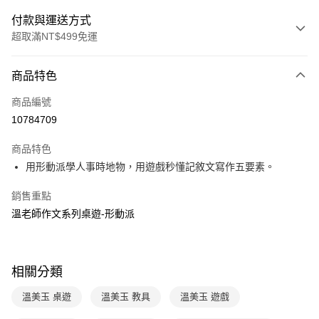
付款與運送方式
超取滿NT$499免運
付款方式
商品特色
信用卡一次付款
商品編號
LINE Pay
10784709
Apple Pay
商品特色
大哥付你分期
用形動派學人事時地物，用遊戲秒懂記敘文寫作五要素。
相關說明
銷售重點
【大哥付你分期使用說明】
AFTEE先享後付
1.本服務由台灣大哥大提供，台灣大哥大用戶可立即使用無須另外申請。
溫老師作文系列桌遊-形動派
2.付款方式選擇「大哥付你分期」，訂單成立後會自動跳轉到大哥付的交易
相關說明
流程，驗證手機門號後，選擇欲分期的期數、繳款截止日，確認付款後即完
【關於「AFTEE先享後付」】
成交易。
ATM付款
AFTEE先享後付是「在收到商品之後才付款」的支付方式。 讓您購物簡單
3.實際核准額度、可分期數及費用金額請依後續交易確認頁面所載為準。
便利好安心！
相關分類
4.訂單成立30分鐘內，如未前往確認交易或遇審核未通過，訂單將自動取
１．簡單：不需註冊會員、不需綁卡、不需儲值。
運送方式
消。如遇「轉專審核」未通過狀況，表示未達大哥付你分期系統評分，恕無
２．便利：只要手機號碼，簡訊認證，即可結帳。
溫美玉 桌遊
溫美玉 教具
溫美玉 遊戲
法說明評估內容。
３．安心：先確認商品／服務後，再付款。
付款後全家取貨｜8/8-8/14運費優惠，結帳滿499即享免運。
【繳款方式說明】