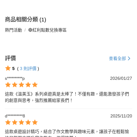
商品相關分類 (1)
熱門活動
🔴紅利點數兌換專區
評價
查看全部
5
(
3
則評價
)
s**********p
2026/01/27
這款《溫美玉》系列桌遊真是太棒了！不僅有趣，還能激發孩子們
的創意與思考，強烈推薦給家長們！
d**********8
2025/11/20
這款桌遊設計精巧，結合了作文教學與趣味元素，讓孩子在輕鬆愉