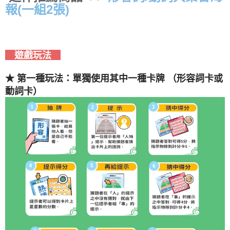
報(一組2張)
遊戲玩法
★ 第一種玩法：單獨使用其中一種卡牌 （形容詞卡或
動詞卡）