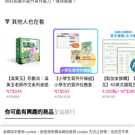
快的氛圍中提升寫作能力，值得推薦！
🔻 其他人也在看
【溫美玉】形動派｜溫
【小學生寫作升級組】
【點加金換購】
美玉老師作文系列桌遊
小學生的寫作任務套書
玉】A3英文讀寫
（附贈超實用心智圖任
板(20張/包)｜學
NT$349
NT$592
3,000點+
NT$38
NT$400
NT$1,020
NT$700
務卡2張）+【溫美玉】
死背↘
彩色作文板 (全開)
你可能有興趣的商品
全站排行
本網站中使用 cookie，欲查詢有關本網站使用 cookie 方式之詳情，及若您不希