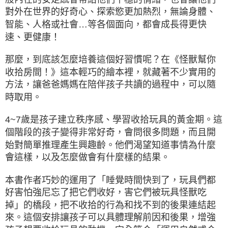
對外在世界的好奇心、探索慾更加熱烈，無論身體、
智能、人格或社會…等各個面向，都會成長得更快
速、更健康！
那麼，到底該怎麼培養這個好習慣呢？在《怪獸幫你
收拾房間！》這本輕巧的繪本裡，就藏著不少實用的
方法，讓爸爸媽媽在陪伴孩子共讀的過程中，可以隨
時取用。
4~7歲是孩子建立秩序感、學習收拾玩具的黃金期。這
個階段的孩子變得非常好奇，會問很多問題，而且開
始對簡單推理產生興趣齡。他們渴望知道事情為什麼
會這樣，以及怎麼做會有什麼樣的結果。
本書作者巧妙的運用了「睡覺時間快到了，玩具們都
好害怕強尼忘了把它們收好，害它們被玩具怪獸吃
掉」的橋段，把不收拾的行為和找不到的後果連結起
來。這個安排讓孩子可以具體理解前因和後果，增強