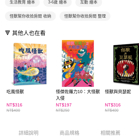
買賣價金債權讓與本公司後，依約使用本公司帳單繳交帳款。
生活教育 繪本
3-6歲 繪本
互動 繪本
後付繳納相關費用。
2.基於同意付款使用「大哥付你分期」之契約關係目的，商店將以您的個人
離島宅配（澎湖、金門、馬祖、小琉球；不適用於郵局i郵箱）
※ 交易是否成功請以「AFTEE先享後付 」之結帳頁面顯示為準，若有關於
資料（包含姓名、電話或地址）提供予台灣大哥大進項蒐集、處理及利用，
是否繳費成功／繳費後需取消欲退款等相關疑問，請聯繫「AFTEE先享後付
怪獸幫你收拾房間 收納
怪獸幫你收拾房間 整理
每筆NT$200
由本公司與您本人進行分期帳單所需資料之確認、核對及更正。
客戶支援中心」
https://netprotections.freshdesk.com/support/home
3.完整用戶服務條款，請詳閱以下連結：
https://oppay.tw/userRule
海外包裹航空運送
查看運費
【注意事項】
🔻 其他人也在看
１．透過由恩沛科技股份有限公司提供之「AFTEE先享後付」服務完成之交
易，需依本服務之必要範圍內提供個人資料，並將交易相關給付款項請求債
權轉讓予恩沛科技股份有限公司。
２．關於個人資料處理事宜，請瀏覽以下網址：
https://aftee.tw/terms/#terms3
３．未成年的使用者請事先徵得法定代理人或監護人之同意方可使用
「AFTEE先享後付」，若未經同意申辦者引起之損失，本公司不負相關責
任。
４．使用「AFTEE先享後付」時，將依據個別帳號之用戶狀況，依本公司即
時審查核予不同之上限額度；若仍有額度不足之情形，本公司將視審查結果
吃風怪獸
怪傑佐羅力10：大怪獸
怪獸與貝瑟妮
請求用戶進行身份認證。
５．嚴禁一人註冊多個帳號或使用他人資訊註冊。若發現惡意使用之情形，
入侵
恩沛科技股份有限公司將有權停止該用戶之使用額度並採取法律行動。
NT$316
NT$197
NT$316
NT$400
NT$250
NT$400
詳細說明
商品規格
相關推薦