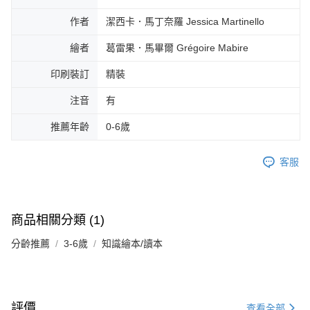
作者
潔西卡．馬丁奈羅 Jessica Martinello
繪者
葛雷果．馬畢爾 Grégoire Mabire
印刷裝訂
精裝
注音
有
推薦年齡
0-6歲
客服
商品相關分類 (1)
分齡推薦
3-6歲
知識繪本/讀本
評價
查看全部