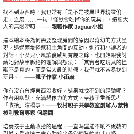
找不到東西時，我也常有「是不是被異世界精靈偷
走」之感 ……一句「怪獸會吃掉你的玩具」，遠勝大
人的無限嘮叨！——
親職作家 Jaguar小姐
這本繪本將為何需要整理房間的原因以奇幻的方式呈
現，透過兩隻怪獸和主角間的互動，進行和小讀者的
對話。小女兒小風讀後感到有趣之餘，也開始跟我討
論她對故事脈絡的理解與想法：「其實會吃玩具的怪
獸不是真的，而是當太亂的時候，我們就不容易找到
玩具。」——
親子作家 小雨麻
你有沒有曾經東西沒收好，結果就找不到的經驗呢？
作者用幽默、充滿想像力的方式，帶孩子重新思考
「收拾」這檔事。——
牧村親子共學教室創辦人/蒙特
梭利教育專家 何翩翩
培養孩子主動收拾的過程，一直渴望能不吼不說教的
引導，看來這本書有助於父母當個幫忙的「小怪