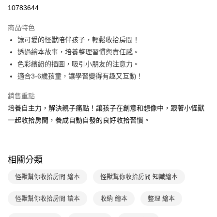
LINE Pay
10783644
Apple Pay
商品特色
大哥付你分期
讓可愛的怪獸陪伴孩子，輕鬆收拾房間！
相關說明
透過繪本故事，培養整理習慣與責任感。
【大哥付你分期使用說明】
色彩繽紛的插圖，吸引小朋友的注意力。
AFTEE先享後付
1.本服務由台灣大哥大提供，台灣大哥大用戶可立即使用無須另外申請。
適合3-6歲孩童，讓學習變得有趣又互動！
2.付款方式選擇「大哥付你分期」，訂單成立後會自動跳轉到大哥付的交易
相關說明
流程，驗證手機門號後，選擇欲分期的期數、繳款截止日，確認付款後即完
【關於「AFTEE先享後付」】
成交易。
銷售重點
ATM付款
AFTEE先享後付是「在收到商品之後才付款」的支付方式。 讓您購物簡單
3.實際核准額度、可分期數及費用金額請依後續交易確認頁面所載為準。
培養自主力，解決親子痛點！讓孩子在創意和想像中，跟著小怪獸
便利好安心！
4.訂單成立30分鐘內，如未前往確認交易或遇審核未通過，訂單將自動取
１．簡單：不需註冊會員、不需綁卡、不需儲值。
一起收拾房間，養成自動自發的良好收拾習慣。
運送方式
消。如遇「轉專審核」未通過狀況，表示未達大哥付你分期系統評分，恕無
２．便利：只要手機號碼，簡訊認證，即可結帳。
法說明評估內容。
３．安心：先確認商品／服務後，再付款。
付款後全家取貨｜8/8-8/14運費優惠，結帳滿499即享免運。
【繳款方式說明】
1.分期款項不併入電信帳單，「大哥付你分期」於每月結算日後寄送繳費提
每筆NT$70，滿NT$499(含以上)免運費
【「AFTEE先享後付」結帳流程】
醒簡訊。
相關分類
１．於結帳方式選擇「AFTEE先享後付」後，將跳轉至「AFTEE先享後付」
2.透過簡訊連結打開帳單後，可選擇「超商條碼／台灣大直營門市／銀行轉
付款後7-11取貨
結帳頁面，進行簡訊認證並確認金額後，即可完成結帳。
帳／街口支付／iPASS MONEY」等通路繳費。
怪獸幫你收拾房間 繪本
怪獸幫你收拾房間 知識繪本
２．訂單成立數日內，您將收到繳費通知簡訊。
每筆NT$70，滿NT$800(含以上)免運費
３．收到繳費通知簡訊後14天內，點擊此簡訊中的連結，可透過四大超商／
【注意事項】
ATM／網路銀行／等多元方式進行付款，方視為交易完成。
怪獸幫你收拾房間 讀本
收納 繪本
整理 繪本
國內宅配/郵寄 (不適用離島、海外及郵局i郵箱)
1.本服務係由「台灣大哥大股份有限公司」（以下簡稱本公司）所提供，讓
※ 請注意：結帳手續完成當下不需立刻繳費，但若您需要取消訂單，請聯絡
用戶於交易時，得透過本服務購買商品或服務，並由商店將買賣／分期付款
每筆NT$70，滿NT$800(含以上)免運費
購買商品的店家。未經商家同意取消之訂單仍視為有效，需透過AFTEE先享