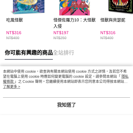
吃風怪獸
怪傑佐羅力10：大怪獸
怪獸與貝瑟妮
入侵
NT$316
NT$197
NT$316
NT$400
NT$250
NT$400
你可能有興趣的商品
全站排行
本網站中使用 cookie，欲查詢有關本網站使用 cookie 方式之詳情，及若您不希
熱門標籤
望在電腦上使用 cookie 時應如何變更電腦的 cookie 設定，請參閱本網站「
隱私
權條款
」之 Cookie 聲明。您繼續使用本網站即表示您同意本公司得按本網站使
用條款之 Cookie 聲明使用 cookie。
了解更多 >
我知道了