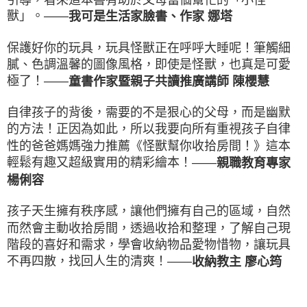
獸」。——
我可是生活家臉書、作家 娜塔
保護好你的玩具，玩具怪獸正在呼呼大睡呢！筆觸細
膩、色調溫馨的圖像風格，即使是怪獸，也真是可愛
極了！——
童書作家暨親子共讀推廣講師 陳櫻慧
自律孩子的背後，需要的不是狠心的父母，而是幽默
的方法！正因為如此，所以我要向所有重視孩子自律
性的爸爸媽媽強力推薦《怪獸幫你收拾房間！》這本
輕鬆有趣又超級實用的精彩繪本！——
親職教育專家
楊俐容
孩子天生擁有秩序感，讓他們擁有自己的區域，自然
而然會主動收拾房間，透過收拾和整理，了解自己現
階段的喜好和需求，學會收納物品愛物惜物，讓玩具
不再四散，找回人生的清爽！——
收納教主 廖心筠