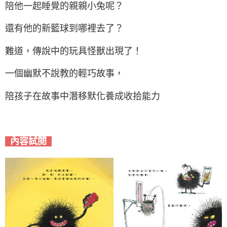
陪他一起睡覺的親親小兔呢？
還有他的新籃球到哪裡去了？
難道，傳說中的玩具怪獸出現了！
一個幽默不說教的輕巧故事，
陪孩子在故事中潛移默化養成收拾能力
內容試閱