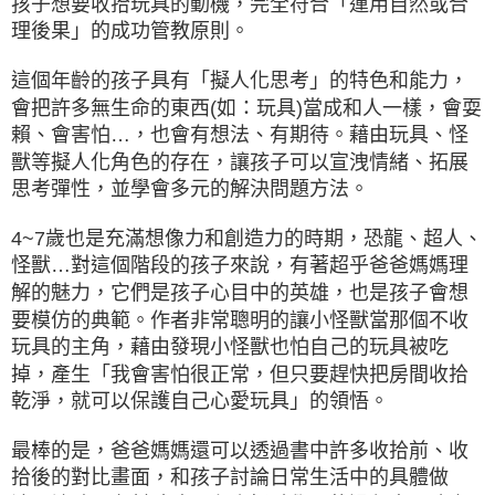
孩子想要收拾玩具的動機，完全符合「運用自然或合
理後果」的成功管教原則。
這個年齡的孩子具有「擬人化思考」的特色和能力，
會把許多無生命的東西(如：玩具)當成和人一樣，會耍
賴、會害怕…，也會有想法、有期待。藉由玩具、怪
獸等擬人化角色的存在，讓孩子可以宣洩情緒、拓展
思考彈性，並學會多元的解決問題方法。
4~7歲也是充滿想像力和創造力的時期，恐龍、超人、
怪獸…對這個階段的孩子來說，有著超乎爸爸媽媽理
解的魅力，它們是孩子心目中的英雄，也是孩子會想
要模仿的典範。作者非常聰明的讓小怪獸當那個不收
玩具的主角，藉由發現小怪獸也怕自己的玩具被吃
掉，產生「我會害怕很正常，但只要趕快把房間收拾
乾淨，就可以保護自己心愛玩具」的領悟。
最棒的是，爸爸媽媽還可以透過書中許多收拾前、收
拾後的對比畫面，和孩子討論日常生活中的具體做