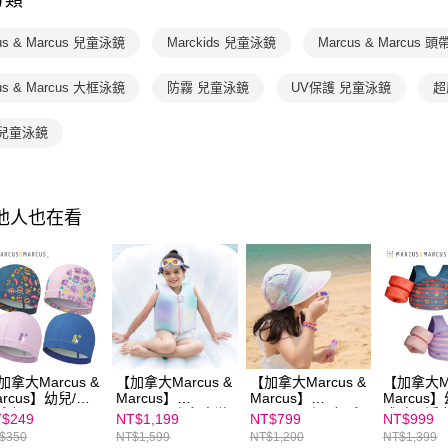
分類
付客戶支
3.完整用
【注意事
us & Marcus 兒童泳鏡
Marckids 兒童泳鏡
Marcus & Marcus
１．透過由
交易，需
us & Marcus 大框泳鏡
防霧 兒童泳鏡
UV保護 兒童泳鏡
超
求債權轉
２．關於
https://aft
 兒童泳鏡
３．未成
「AFTE
任。
４．使用「
其他人也在看
即時審查
結果請求
５．嚴禁
形，恩沛
動。
加拿大Marcus &
【加拿大Marcus &
【加拿大Marcus &
【加拿大Ma
arcus】幼兒/兒
Marcus】
Marcus】
Marcus
泳帽
Marckids｜兒童游
Marckids｜2合1兒
式臂圈浮
$249
NT$1,199
NT$799
NT$999
泳浮力背心
童抗UV遮頸防曬帽
$350
NT$1,599
NT$1,200
NT$1,399