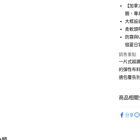
【加拿大
大哥付你
鏡，專
相關說明
【大哥付
大框設
AFTEE先
1.本服務
柔軟頭
2.付款方
相關說明
防霧與
流程，驗
【關於「A
ATM付款
完成交易
個夏日
AFTEE
3.實際核
便利好安
銷售重點
4.訂單成
１．簡單
消。如遇
一片式超
２．便利
運送方式
無法說明
３．安心
的彈性布
【繳款方
國內宅配/
適包覆告
1.分期款
【「AFT
醒簡訊。
每筆NT$7
１．於結帳
2.透過簡
付」結帳
帳／街口支
離島宅配
２．訂單
商品相關分
３．收到繳
每筆NT$2
【注意事
／ATM／
分齡推薦
1.本服務
※ 請注意
分享
用戶於交
絡購買商品
熱門活動
款買賣價
先享後付
2.基於同
※ 交易是
資料（包
是否繳費成
用，由本