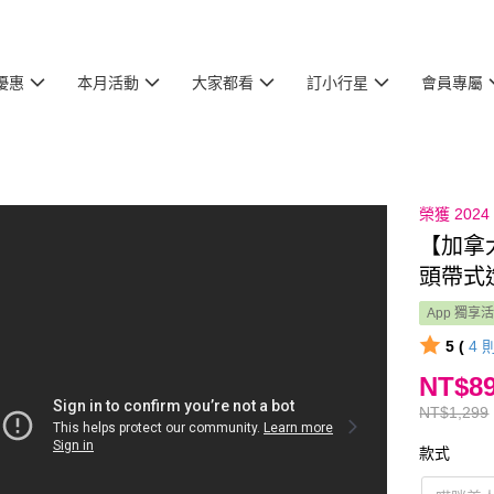
優惠
本月活動
大家都看
訂小行星
會員專屬
榮獲 202
【加拿大M
頭帶式
App 獨享
5 (
4
NT$8
NT$1,299
款式