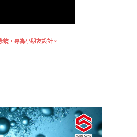
型大框泳鏡，專為小朋友設計。
。