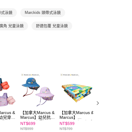
援中心」
https://netprotections.freshdesk.com/support/home
戶服務條款，請詳閱以下連結：
https://oppay.tw/userRule
項】
 頭帶式泳鏡
Marckids 頭帶式泳鏡
恩沛科技股份有限公司提供之「AFTEE先享後付」服務完成之
依本服務之必要範圍內提供個人資料，並將交易相關給付款項請
廣角 兒童泳鏡
舒適包覆 兒童泳鏡
讓予恩沛科技股份有限公司。
個人資料處理事宜，請瀏覽以下網址：
ee.tw/terms/#terms3
年的使用者請事先徵得法定代理人或監護人之同意方可使用
E先享後付」，若未經同意申辦者引起之損失，本公司不負相關責
AFTEE先享後付」時，將依據個別帳號之用戶狀況，依本公司
核予不同之上限額度；若仍有額度不足之情形，本公司將視審查
用戶進行身份認證。
一人註冊多個帳號或使用他人資訊註冊。若發現惡意使用之情
科技股份有限公司將有權停止該用戶之使用額度並採取法律行
rcus &
【加拿大Marcus &
【加拿大Marcus &
【加拿大Marcus
】幼兒穿戴
Marcus】幼兒抗
Marcus】
親子矽膠吸管套組
力背心
UV遮頸防曬帽
Marckids｜環保戶
（2長2短）附吸
NT$699
NT$599
NT$299
外防水野餐墊(附提
套和不鏽鋼刷
NT$999
NT$799
袋)