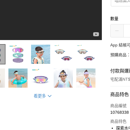
喵咪美
數量
App 結
預購商品：
付款與運
宅配滿NT$
付款方式
商品特色
看更多
信用卡一
商品編號
10768338
LINE Pay
商品特色
Apple Pay
探索水