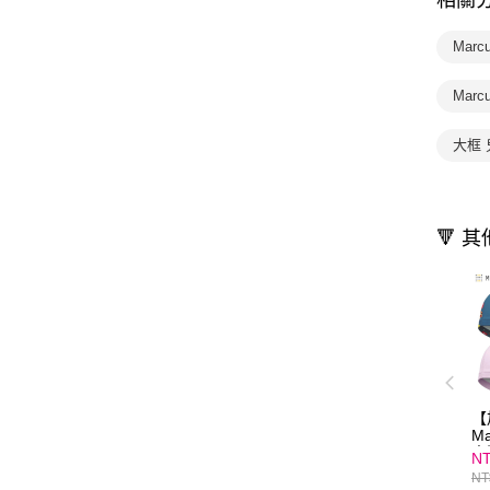
相關
Marc
Marc
大框
🔻 
【
M
童
NT
NT