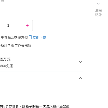
人魚
清除
紀錄
帳可享專屬活動優惠價
立即下載
預計 7 個工作天出貨
送方式
800免運
次付款
中的奇妙世界，讓孩子的每一次潛水都充滿樂趣！