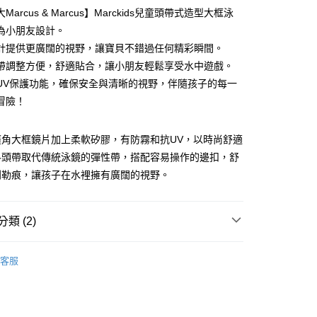
Marcus & Marcus】Marckids兒童頭帶式造型大框泳
分期
為小朋友設計。
你分期使用說明】
計提供更廣闊的視野，讓寶貝不錯過任何精彩瞬間。
享後付
由台灣大哥大提供，台灣大哥大用戶可立即使用無須另外申請。
帶調整方便，舒適貼合，讓小朋友輕鬆享受水中遊戲。
式選擇「大哥付你分期」，訂單成立後會自動跳轉到大哥付的交易
UV保護功能，確保安全與清晰的視野，伴隨孩子的每一
證手機門號後，選擇欲分期的期數、繳款截止日，確認付款後即
FTEE先享後付」】
。
冒險！
先享後付是「在收到商品之後才付款」的支付方式。 讓您購物簡單
准額度、可分期數及費用金額請依後續交易確認頁面所載為準。
心！
立30分鐘內，如未前往確認交易或遇審核未通過，訂單將自動取
：不需註冊會員、不需綁卡、不需儲值。
「轉專審核」未通過狀況，表示未達大哥付你分期系統評分，恕
廣角大框鏡片加上柔軟矽膠，有防霧和抗UV，以時尚舒適
：只要手機號碼，簡訊認證，即可結帳。
評估內容。
：先確認商品／服務後，再付款。
料頭帶取代傳統泳鏡的彈性帶，搭配容易操作的邊扣，舒
式說明】
郵寄 (不適用離島、海外及郵局i郵箱)
別勒痕，讓孩子在水裡擁有廣闊的視野。
項不併入電信帳單，「大哥付你分期」於每月結算日後寄送繳費提
EE先享後付」結帳流程】
0，滿NT$800(含以上)免運費
方式選擇「AFTEE先享後付」後，將跳轉至「AFTEE先享後
訊連結打開帳單後，可選擇「超商條碼／台灣大直營門市／銀行轉
頁面，進行簡訊認證並確認金額後，即可完成結帳。
付／iPASS MONEY」等通路繳費。
（澎湖、金門、馬祖、小琉球；不適用於郵局i郵箱）
成立數日內，您將收到繳費通知簡訊。
類 (2)
費通知簡訊後14天內，點擊此簡訊中的連結，可透過四大超商
00
項】
網路銀行／等多元方式進行付款，方視為交易完成。
家庭與生活
家庭生活
係由「台灣大哥大股份有限公司」（以下簡稱本公司）所提供，讓
：結帳手續完成當下不需立刻繳費，但若您需要取消訂單，請聯
客服
易時，得透過本服務購買商品或服務，並由商店將買賣／分期付
的店家。未經商家同意取消之訂單仍視為有效，需透過AFTEE
☀️親子夏日出遊↗選物推薦
金債權讓與本公司後，依約使用本公司帳單繳交帳款。
繳納相關費用。
意付款使用「大哥付你分期」之契約關係目的，商店將以您的個人
否成功請以「AFTEE先享後付 」之結帳頁面顯示為準，若有關於
含姓名、電話或地址）提供予台灣大哥大進項蒐集、處理及利
功／繳費後需取消欲退款等相關疑問，請聯繫「AFTEE先享後
公司與您本人進行分期帳單所需資料之確認、核對及更正。