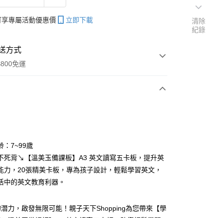
帳可享專屬活動優惠價
立即下載
清除
紀錄
送方式
800免運
次付款
：7~99歲
不死背↘【溫美玉備課板】A3 英文讀寫五卡板，提升英
分期
能力，20張精美卡板，專為孩子設計，輕鬆學習英文，
你分期使用說明】
活中的英文教育利器。
享後付
由台灣大哥大提供，台灣大哥大用戶可立即使用無須另外申請。
式選擇「大哥付你分期」，訂單成立後會自動跳轉到大哥付的交易
潛力，啟發無限可能！親子天下Shopping為您帶來【學
證手機門號後，選擇欲分期的期數、繳款截止日，確認付款後即
FTEE先享後付」】
。