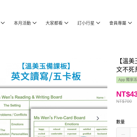
本月活動
大家都看
訂小行星
會員專屬
【溫美
文不死
App 獨享
NT$4
NT$700
數量