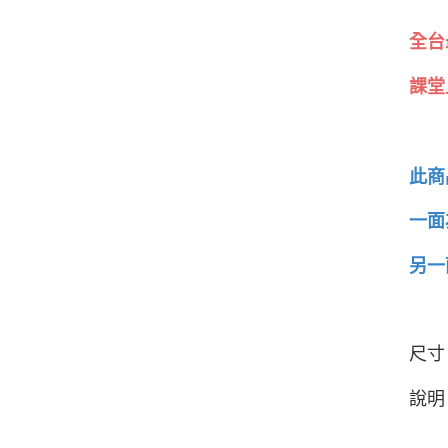
全台
課堂
此商
一面
另一
尺寸：
說明