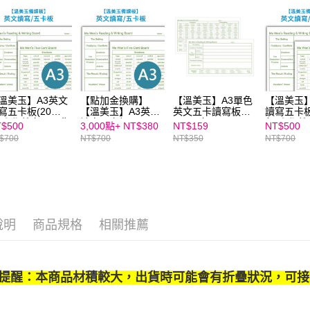
３．未成
「AFTE
任。
４．使用「
即時審查
結果請求
５．嚴禁
形，恩沛
溫美玉】A3英文
【點加金換購】
【溫美玉】A3單色
【溫美玉】
動。
寫五卡板(20張/
【溫美玉】A3英文
英文五卡讀寫板
讀寫五卡板
)｜學英文不死背
讀寫五卡板(20張/
(10張/包)👉APP限
包)｜學
$500
3,000點+
NT$380
NT$159
NT$500
包)｜學英文不死背
定優惠
★SEL情
$700
NT$700
NT$350
NT$700
↘
薦
說明
商品規格
相關推薦
提醒：本商品材積較大，出貨時可能會有折疊狀況，可接