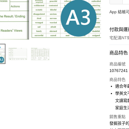
App 結
付款與運
宅配滿NT$
付款方式
商品特色
信用卡一
商品編號
10767241
LINE Pay
商品特色
Apple Pay
適合年齡
學英文
大哥付你
文讀寫
相關說明
【大哥付
家庭生
AFTEE先
1.本服務
銷售重點
2.付款方
相關說明
發掘孩子的
流程，驗
【關於「A
ATM付款
完成交易