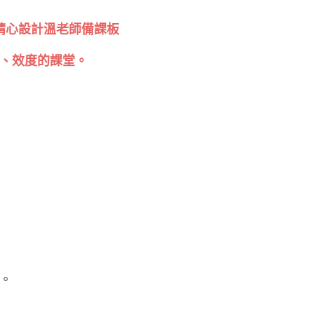
，精心設計溫老師備課板
、效度的課堂。
。