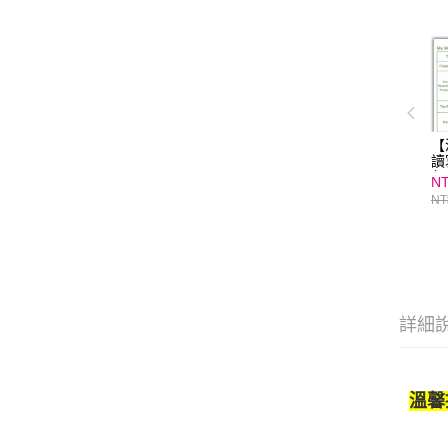
【
讀
包
NT
↘
NT
詳細
溫馨