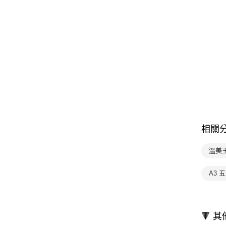
相關
溫美
A3 
🔻 