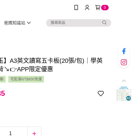
0
爸媽知識站
玉】A3英文讀寫五卡板(20張/包)｜學英
背↘👉APP限定優惠
活動
宅配滿NT$800免運
35