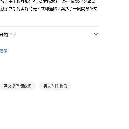
先享後付是「在收到商品之後才付款」的支付方式。 讓您購物簡單
↘溫美玉備課板】A3 英文讀寫五卡板，助您輕鬆學習
准額度、可分期數及費用金額請依後續交易確認頁面所載為準。
心！
造親子共學的美好時光。立即選購，與孩子一同開啟英文
立30分鐘內，如未前往確認交易或遇審核未通過，訂單將自動取
：不需註冊會員、不需綁卡、不需儲值。
「轉專審核」未通過狀況，表示未達大哥付你分期系統評分，恕
！
：只要手機號碼，簡訊認證，即可結帳。
評估內容。
：先確認商品／服務後，再付款。
式說明】
郵寄 (不適用離島、海外及郵局i郵箱)
項不併入電信帳單，「大哥付你分期」於每月結算日後寄送繳費提
EE先享後付」結帳流程】
類 (1)
0，滿NT$800(含以上)免運費
方式選擇「AFTEE先享後付」後，將跳轉至「AFTEE先享後
訊連結打開帳單後，可選擇「超商條碼／台灣大直營門市／銀行轉
頁面，進行簡訊認證並確認金額後，即可完成結帳。
7-12歲
學習教具/用品
付／iPASS MONEY」等通路繳費。
（澎湖、金門、馬祖、小琉球；不適用於郵局i郵箱）
成立數日內，您將收到繳費通知簡訊。
客服
費通知簡訊後14天內，點擊此簡訊中的連結，可透過四大超商
00
項】
網路銀行／等多元方式進行付款，方視為交易完成。
係由「台灣大哥大股份有限公司」（以下簡稱本公司）所提供，讓
：結帳手續完成當下不需立刻繳費，但若您需要取消訂單，請聯
易時，得透過本服務購買商品或服務，並由商店將買賣／分期付
的店家。未經商家同意取消之訂單仍視為有效，需透過AFTEE
金債權讓與本公司後，依約使用本公司帳單繳交帳款。
繳納相關費用。
意付款使用「大哥付你分期」之契約關係目的，商店將以您的個人
否成功請以「AFTEE先享後付 」之結帳頁面顯示為準，若有關於
含姓名、電話或地址）提供予台灣大哥大進項蒐集、處理及利
功／繳費後需取消欲退款等相關疑問，請聯繫「AFTEE先享後
英文學習 備課板
英文學習 教具
公司與您本人進行分期帳單所需資料之確認、核對及更正。
援中心」
https://netprotections.freshdesk.com/support/home
戶服務條款，請詳閱以下連結：
https://oppay.tw/userRule
項】
恩沛科技股份有限公司提供之「AFTEE先享後付」服務完成之
依本服務之必要範圍內提供個人資料，並將交易相關給付款項請
讓予恩沛科技股份有限公司。
個人資料處理事宜，請瀏覽以下網址：
ee.tw/terms/#terms3