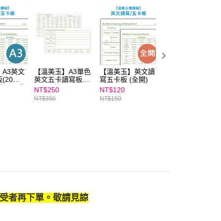
年的使用者請事先徵得法定代理人或監護人之同意方可使用
E先享後付」，若未經同意申辦者引起之損失，本公司不負相關責
AFTEE先享後付」時，將依據個別帳號之用戶狀況，依本公司
核予不同之上限額度；若仍有額度不足之情形，本公司將視審查
用戶進行身份認證。
一人註冊多個帳號或使用他人資訊註冊。若發現惡意使用之情
科技股份有限公司將有權停止該用戶之使用額度並採取法律行
A3英文
【溫美玉】A3單色
【溫美玉】英文讀
【溫美玉】空白翻
(20張/
英文五卡讀寫板
寫五卡板 (全開)
翻牌(A4大張)👉
英文不死背
(10張/包)
APP限定優惠
NT$250
NT$120
NT$209
緒教育推
NT$350
NT$150
NT$400
受者再下單。敬請見諒