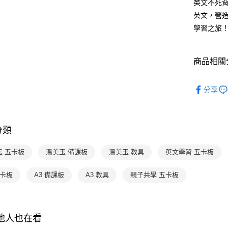
AFTEE
英文不死背
3.實際核
便利好安
英文，營
4.訂單成
１．簡單
消。如遇
學習之旅
２．便利
運送方式
無法說明
３．安心
【繳款方
國內宅配/
1.分期款
【「AFT
商品相關分
醒簡訊。
每筆NT$7
１．於結帳
2.透過簡
付」結帳
分齡推薦
帳／街口支
離島宅配
２．訂單
分享
３．收到繳
每筆NT$2
【注意事
／ATM／
1.本服務
※ 請注意
用戶於交
絡購買商品
款買賣價
分類
先享後付
2.基於同
※ 交易是
資料（包
是否繳費成
玉 五卡板
溫美玉 備課板
溫美玉 教具
英文學習 五卡板
用，由本
付客戶支
3.完整用
五卡板
A3 備課板
A3 教具
親子共學 五卡板
【注意事
１．透過由
交易，需
求債權轉
２．關於
其他人也在看
https://aft