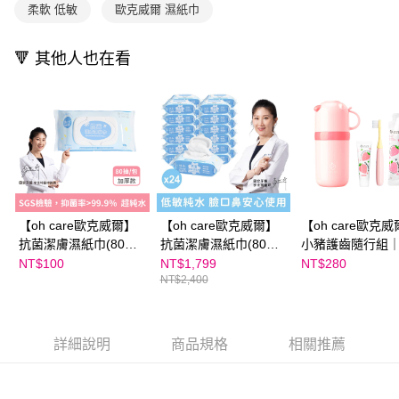
柔軟 低敏
歐克威爾 濕紙巾
🔻 其他人也在看
【oh care歐克威爾】
【oh care歐克威爾】
【oh care歐克
抗菌潔膚濕紙巾(80抽)
抗菌潔膚濕紙巾(80
小豬護齒隨行組
單入
抽)24入
小豬草莓組 (收納
NT$100
NT$1,799
NT$280
NT$2,400
牙刷 X 牙膏 X 
隨身包)
詳細說明
商品規格
相關推薦