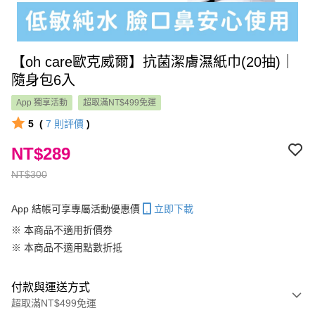
【oh care歐克威爾】抗菌潔膚濕紙巾(20抽)｜
隨身包6入
App 獨享活動
超取滿NT$499免運
5
(
7
則評價
)
NT$289
NT$300
App 結帳可享專屬活動優惠價
立即下載
※ 本商品不適用折價券
※ 本商品不適用點數折抵
付款與運送方式
超取滿NT$499免運