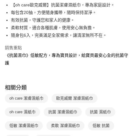
２．訂單成立數日內，您將收到繳費通知簡訊。
每筆NT$70，滿NT$800(含以上)免運費
【oh care歐克威爾】抗菌潔膚濕紙巾，專為家庭設計。
３．收到繳費通知簡訊後14天內，點擊此簡訊中的連結，可透過四大超商／
【注意事項】
ATM／網路銀行／等多元方式進行付款，方視為交易完成。
每包含20抽，方便隨身攜帶，隨時保持潔淨。
國內宅配/郵寄 (不適用離島、海外及郵局i郵箱)
1.本服務係由「台灣大哥大股份有限公司」（以下簡稱本公司）所提供，讓
※ 請注意：結帳手續完成當下不需立刻繳費，但若您需要取消訂單，請聯絡
有效抗菌，守護您和家人的健康。
用戶於交易時，得透過本服務購買商品或服務，並由商店將買賣／分期付款
每筆NT$70，滿NT$800(含以上)免運費
購買商品的店家。未經商家同意取消之訂單仍視為有效，需透過AFTEE先享
買賣價金債權讓與本公司後，依約使用本公司帳單繳交帳款。
柔軟材質，適合各種肌膚，使用安心無負擔。
後付繳納相關費用。
2.基於同意付款使用「大哥付你分期」之契約關係目的，商店將以您的個人
離島宅配（澎湖、金門、馬祖、小琉球；不適用於郵局i郵箱）
※ 交易是否成功請以「AFTEE先享後付 」之結帳頁面顯示為準，若有關於
隨身包6入，完美滿足全家需求，讓清潔無所不在。
資料（包含姓名、電話或地址）提供予台灣大哥大進項蒐集、處理及利用，
是否繳費成功／繳費後需取消欲退款等相關疑問，請聯繫「AFTEE先享後付
每筆NT$200
由本公司與您本人進行分期帳單所需資料之確認、核對及更正。
客戶支援中心」
https://netprotections.freshdesk.com/support/home
銷售重點
3.完整用戶服務條款，請詳閱以下連結：
https://oppay.tw/userRule
《抗菌濕巾》低敏配方，專為寶貝設計，給寶貝最安心全的抗菌守
【注意事項】
１．透過由恩沛科技股份有限公司提供之「AFTEE先享後付」服務完成之交
護
易，需依本服務之必要範圍內提供個人資料，並將交易相關給付款項請求債
權轉讓予恩沛科技股份有限公司。
２．關於個人資料處理事宜，請瀏覽以下網址：
https://aftee.tw/terms/#terms3
相關分類
３．未成年的使用者請事先徵得法定代理人或監護人之同意方可使用
「AFTEE先享後付」，若未經同意申辦者引起之損失，本公司不負相關責
oh care 潔膚濕紙巾
歐克威爾 潔膚濕紙巾
任。
４．使用「AFTEE先享後付」時，將依據個別帳號之用戶狀況，依本公司即
時審查核予不同之上限額度；若仍有額度不足之情形，本公司將視審查結果
oh care 濕紙巾
抗菌 潔膚濕紙巾
抗菌 濕紙巾
請求用戶進行身份認證。
５．嚴禁一人註冊多個帳號或使用他人資訊註冊。若發現惡意使用之情形，
低敏 潔膚濕紙巾
柔軟 潔膚濕紙巾
低敏 抗菌
恩沛科技股份有限公司將有權停止該用戶之使用額度並採取法律行動。