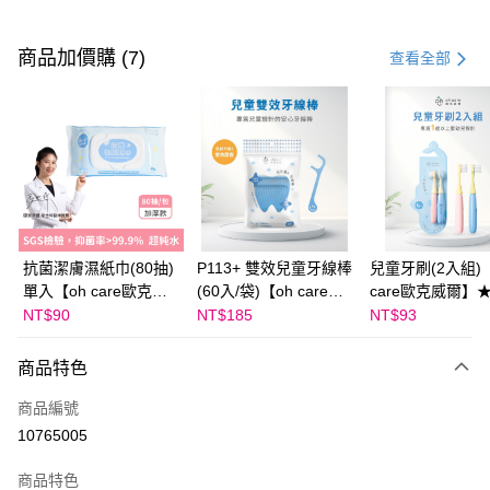
付款方式
信用卡一次付款
商品加價購 (7)
查看全部
LINE Pay
Apple Pay
大哥付你分期
相關說明
【大哥付你分期使用說明】
AFTEE先享後付
1.本服務由台灣大哥大提供，台灣大哥大用戶可立即使用無須另外申請。
抗菌潔膚濕紙巾(80抽)
P113+ 雙效兒童牙線棒
兒童牙刷(2入組)【
2.付款方式選擇「大哥付你分期」，訂單成立後會自動跳轉到大哥付的交易
相關說明
流程，驗證手機門號後，選擇欲分期的期數、繳款截止日，確認付款後即完
單入【oh care歐克威
(60入/袋)【oh care歐
care歐克威爾】
【關於「AFTEE先享後付」】
成交易。
ATM付款
爾】★加價購
克威爾】★加價購
購
NT$90
NT$185
NT$93
AFTEE先享後付是「在收到商品之後才付款」的支付方式。 讓您購物簡單
3.實際核准額度、可分期數及費用金額請依後續交易確認頁面所載為準。
便利好安心！
4.訂單成立30分鐘內，如未前往確認交易或遇審核未通過，訂單將自動取
１．簡單：不需註冊會員、不需綁卡、不需儲值。
運送方式
消。如遇「轉專審核」未通過狀況，表示未達大哥付你分期系統評分，恕無
商品特色
２．便利：只要手機號碼，簡訊認證，即可結帳。
法說明評估內容。
３．安心：先確認商品／服務後，再付款。
付款後全家取貨｜8/8-8/14運費優惠，結帳滿499即享免運。
【繳款方式說明】
商品編號
1.分期款項不併入電信帳單，「大哥付你分期」於每月結算日後寄送繳費提
每筆NT$70，滿NT$499(含以上)免運費
【「AFTEE先享後付」結帳流程】
10765005
醒簡訊。
１．於結帳方式選擇「AFTEE先享後付」後，將跳轉至「AFTEE先享後付」
2.透過簡訊連結打開帳單後，可選擇「超商條碼／台灣大直營門市／銀行轉
付款後7-11取貨
結帳頁面，進行簡訊認證並確認金額後，即可完成結帳。
商品特色
帳／街口支付／iPASS MONEY」等通路繳費。