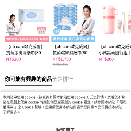
【oh care歐克威爾】
【oh care歐克威爾】
【oh care歐克
抗菌潔膚濕紙巾(80抽)
抗菌潔膚濕紙巾(80
小豬護齒隨行組
單入
抽)24入
小豬草莓組 (收納
NT$100
NT$1,799
NT$280
NT$2,400
牙刷 X 牙膏 X 
隨身包)
你可能有興趣的商品
全站排行
本網站中使用 cookie，欲查詢有關本網站使用 cookie 方式之詳情，及若您不希
熱門標籤
望在電腦上使用 cookie 時應如何變更電腦的 cookie 設定，請參閱本網站「
隱私
權條款
」之 Cookie 聲明。您繼續使用本網站即表示您同意本公司得按本網站使
用條款之 Cookie 聲明使用 cookie。
了解更多 >
我知道了