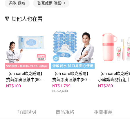
柔軟 低敏
歐克威爾 濕紙巾
🔻 其他人也在看
【oh care歐克威爾】
【oh care歐克威爾】
【oh care歐克
抗菌潔膚濕紙巾(80抽)
抗菌潔膚濕紙巾(80
小豬護齒隨行組
單入
抽)24入
小豬草莓組 (收納
NT$100
NT$1,799
NT$280
NT$2,400
牙刷 X 牙膏 X 
隨身包)
詳細說明
商品規格
相關推薦