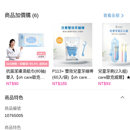
付款方式
信用卡一次付款
商品加價購 (6)
查看全部
LINE Pay
Apple Pay
大哥付你分期
相關說明
【大哥付你分期使用說明】
AFTEE先享後付
1.本服務由台灣大哥大提供，台灣大哥大用戶可立即使用無須另外申請。
抗菌潔膚濕紙巾(80抽)
P113+ 雙效兒童牙線棒
兒童牙刷(2入組)【
2.付款方式選擇「大哥付你分期」，訂單成立後會自動跳轉到大哥付的交易
相關說明
流程，驗證手機門號後，選擇欲分期的期數、繳款截止日，確認付款後即完
單入【oh care歐克威
(60入/袋)【oh care歐
care歐克威爾】
【關於「AFTEE先享後付」】
成交易。
ATM付款
爾】★加價購
克威爾】★加價購
購
NT$90
NT$185
NT$93
AFTEE先享後付是「在收到商品之後才付款」的支付方式。 讓您購物簡單
3.實際核准額度、可分期數及費用金額請依後續交易確認頁面所載為準。
便利好安心！
4.訂單成立30分鐘內，如未前往確認交易或遇審核未通過，訂單將自動取
１．簡單：不需註冊會員、不需綁卡、不需儲值。
運送方式
消。如遇「轉專審核」未通過狀況，表示未達大哥付你分期系統評分，恕無
商品特色
２．便利：只要手機號碼，簡訊認證，即可結帳。
法說明評估內容。
３．安心：先確認商品／服務後，再付款。
付款後全家取貨
【繳款方式說明】
商品編號
1.分期款項不併入電信帳單，「大哥付你分期」於每月結算日後寄送繳費提
每筆NT$70，滿NT$800(含以上)免運費
【「AFTEE先享後付」結帳流程】
10765005
醒簡訊。
１．於結帳方式選擇「AFTEE先享後付」後，將跳轉至「AFTEE先享後付」
2.透過簡訊連結打開帳單後，可選擇「超商條碼／台灣大直營門市／銀行轉
付款後7-11取貨
結帳頁面，進行簡訊認證並確認金額後，即可完成結帳。
商品特色
帳／街口支付／iPASS MONEY」等通路繳費。