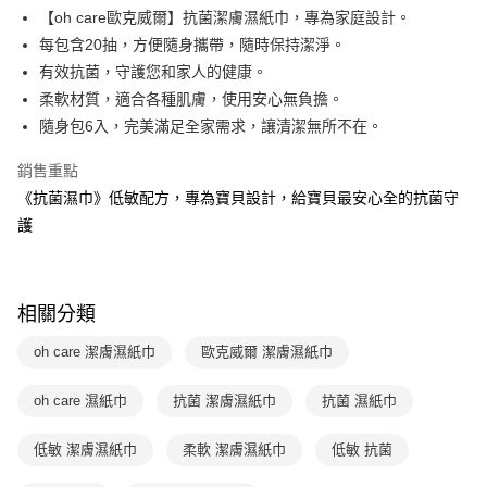
２．訂單成立數日內，您將收到繳費通知簡訊。
每筆NT$70，滿NT$800(含以上)免運費
【oh care歐克威爾】抗菌潔膚濕紙巾，專為家庭設計。
３．收到繳費通知簡訊後14天內，點擊此簡訊中的連結，可透過四大超商／
【注意事項】
ATM／網路銀行／等多元方式進行付款，方視為交易完成。
每包含20抽，方便隨身攜帶，隨時保持潔淨。
國內宅配/郵寄 (不適用離島、海外及郵局i郵箱)
1.本服務係由「台灣大哥大股份有限公司」（以下簡稱本公司）所提供，讓
※ 請注意：結帳手續完成當下不需立刻繳費，但若您需要取消訂單，請聯絡
有效抗菌，守護您和家人的健康。
用戶於交易時，得透過本服務購買商品或服務，並由商店將買賣／分期付款
每筆NT$70，滿NT$800(含以上)免運費
購買商品的店家。未經商家同意取消之訂單仍視為有效，需透過AFTEE先享
買賣價金債權讓與本公司後，依約使用本公司帳單繳交帳款。
柔軟材質，適合各種肌膚，使用安心無負擔。
後付繳納相關費用。
2.基於同意付款使用「大哥付你分期」之契約關係目的，商店將以您的個人
離島宅配（澎湖、金門、馬祖、小琉球；不適用於郵局i郵箱）
※ 交易是否成功請以「AFTEE先享後付 」之結帳頁面顯示為準，若有關於
隨身包6入，完美滿足全家需求，讓清潔無所不在。
資料（包含姓名、電話或地址）提供予台灣大哥大進項蒐集、處理及利用，
是否繳費成功／繳費後需取消欲退款等相關疑問，請聯繫「AFTEE先享後付
每筆NT$200
由本公司與您本人進行分期帳單所需資料之確認、核對及更正。
客戶支援中心」
https://netprotections.freshdesk.com/support/home
銷售重點
3.完整用戶服務條款，請詳閱以下連結：
https://oppay.tw/userRule
《抗菌濕巾》低敏配方，專為寶貝設計，給寶貝最安心全的抗菌守
【注意事項】
１．透過由恩沛科技股份有限公司提供之「AFTEE先享後付」服務完成之交
護
易，需依本服務之必要範圍內提供個人資料，並將交易相關給付款項請求債
權轉讓予恩沛科技股份有限公司。
２．關於個人資料處理事宜，請瀏覽以下網址：
https://aftee.tw/terms/#terms3
相關分類
３．未成年的使用者請事先徵得法定代理人或監護人之同意方可使用
「AFTEE先享後付」，若未經同意申辦者引起之損失，本公司不負相關責
oh care 潔膚濕紙巾
歐克威爾 潔膚濕紙巾
任。
４．使用「AFTEE先享後付」時，將依據個別帳號之用戶狀況，依本公司即
時審查核予不同之上限額度；若仍有額度不足之情形，本公司將視審查結果
oh care 濕紙巾
抗菌 潔膚濕紙巾
抗菌 濕紙巾
請求用戶進行身份認證。
５．嚴禁一人註冊多個帳號或使用他人資訊註冊。若發現惡意使用之情形，
低敏 潔膚濕紙巾
柔軟 潔膚濕紙巾
低敏 抗菌
恩沛科技股份有限公司將有權停止該用戶之使用額度並採取法律行動。