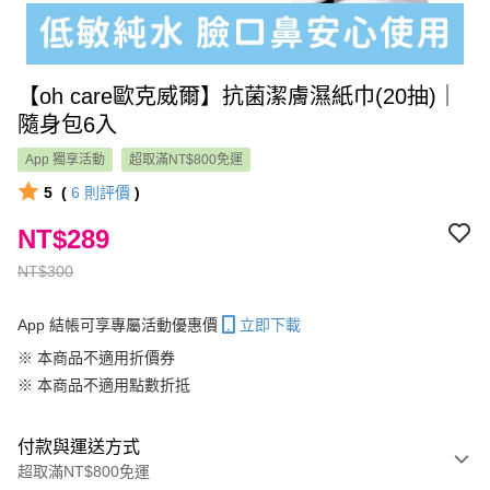
【oh care歐克威爾】抗菌潔膚濕紙巾(20抽)｜
隨身包6入
App 獨享活動
超取滿NT$800免運
5
(
6
則評價
)
NT$289
NT$300
App 結帳可享專屬活動優惠價
立即下載
※ 本商品不適用折價券
※ 本商品不適用點數折抵
付款與運送方式
超取滿NT$800免運