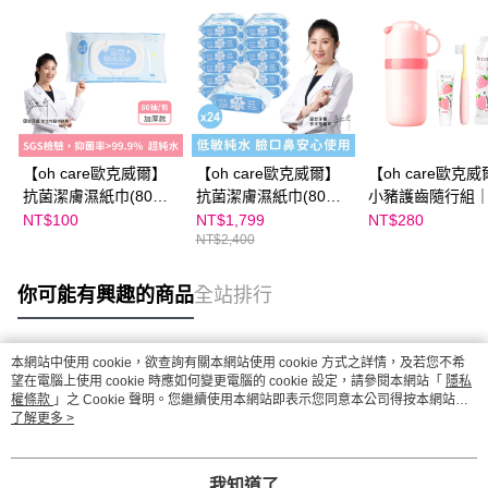
【oh care歐克威爾】
【oh care歐克威爾】
【oh care歐克
抗菌潔膚濕紙巾(80抽)
抗菌潔膚濕紙巾(80
小豬護齒隨行組
單入
抽)24入
小豬草莓組 (收納
NT$100
NT$1,799
NT$280
NT$2,400
牙刷 X 牙膏 X 
隨身包)
你可能有興趣的商品
全站排行
本網站中使用 cookie，欲查詢有關本網站使用 cookie 方式之詳情，及若您不希
熱門標籤
望在電腦上使用 cookie 時應如何變更電腦的 cookie 設定，請參閱本網站「
隱私
權條款
」之 Cookie 聲明。您繼續使用本網站即表示您同意本公司得按本網站使
用條款之 Cookie 聲明使用 cookie。
了解更多 >
我知道了