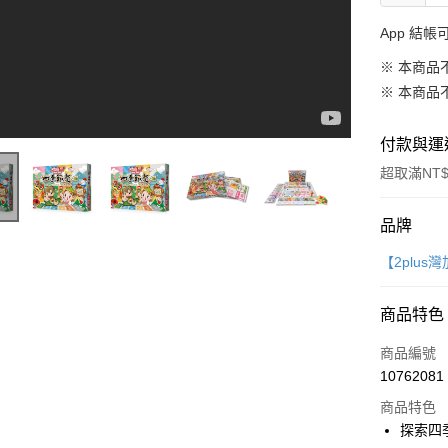
App 結
※ 本商品
※ 本商品
付款與運
超取滿NT$
付款方式
品牌
信用卡一
【2plus
LINE Pay
商品特色
Apple Pay
商品編號
大哥付你
10762081
相關說明
商品特色
【大哥付
AFTEE先
探索四
1.本服務