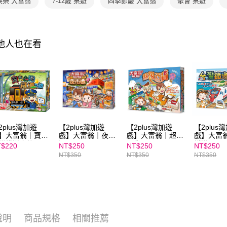
娛樂 大富翁
7-12歲 桌遊
四季節慶 大富翁
聚會 桌遊
２．關於
https://aft
３．未成
「AFTE
任。
其他人也在看
４．使用「
即時審查
結果請求
５．嚴禁
形，恩沛
動。
2plus灣加遊
【2plus灣加遊
【2plus灣加遊
【2plus
】大富翁｜寶島
戲】大富翁｜夜市
戲】大富翁｜超級
戲】大富
灣鐵道之旅
通
百貨
鐵道
$220
NT$250
NT$250
NT$250
NT$350
NT$350
NT$350
說明
商品規格
相關推薦