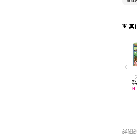
家庭
🔻 
【
戲
台
NT
詳細