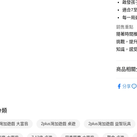
2.付款方
相關說明
啟發孩
流程，驗
【關於「A
適合7
ATM付款
完成交易
AFTEE
每一局
3.實際核
便利好安
4.訂單成
１．簡單
銷售重點
消。如遇
２．便利
運送方式
隨著時間
無法說明
３．安心
【繳款方
挑戰，提
付款後全家
1.分期款
【「AFT
知識，感
醒簡訊。
每筆NT$7
１．於結帳
2.透過簡
付」結帳
帳／街口支
付款後7-1
２．訂單
３．收到繳
商品相關分
每筆NT$7
【注意事
／ATM／
1.本服務
※ 請注意
分齡推薦
國內宅配/
用戶於交
絡購買商品
分享
款買賣價
先享後付
每筆NT$7
玩具 / 教具
2.基於同
※ 交易是
資料（包
熱門活動
是否繳費成
離島宅配
用，由本
付客戶支
分類
每筆NT$2
3.完整用
【注意事
１．透過由
us灣加遊戲 大富翁
2plus灣加遊戲 桌遊
2plus灣加遊戲 益智玩具
交易，需
求債權轉