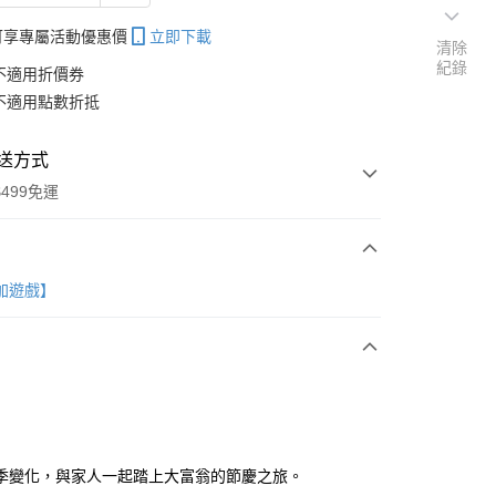
帳可享專屬活動優惠價
立即下載
清除
紀錄
不適用折價券
不適用點數折抵
送方式
499免運
次付款
灣加遊戲】
分期
你分期使用說明】
享後付
季變化，與家人一起踏上大富翁的節慶之旅。
由台灣大哥大提供，台灣大哥大用戶可立即使用無須另外申請。