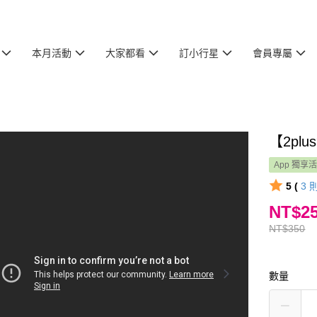
本月活動
大家都看
訂小行星
會員專屬
【2p
App 獨享
5 (
3
NT$2
NT$350
數量