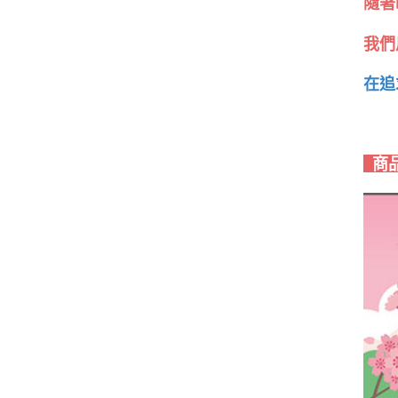
隨著
我們
在追
商