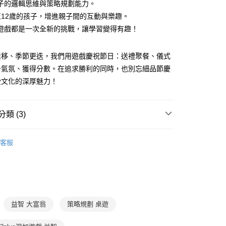
式選擇「大哥付你分期」，訂單成立後會自動跳轉到大哥付的交易
子的邏輯思維與策略規劃能力。
證手機門號後，選擇欲分期的期數、繳款截止日，確認付款後即
FTEE先享後付」】
至12歲的孩子，增進親子間的互動與樂趣。
。
先享後付是「在收到商品之後才付款」的支付方式。 讓您購物簡單
遊戲都是一次全新的挑戰，讓學習變得有趣！
准額度、可分期數及費用金額請依後續交易確認頁面所載為準。
心！
立30分鐘內，如未前往確認交易或遇審核未通過，訂單將自動取
：不需註冊會員、不需綁卡、不需儲值。
「轉專審核」未通過狀況，表示未達大哥付你分期系統評分，恕
：只要手機號碼，簡訊認證，即可結帳。
推移、季節更迭，我們用遊戲慶祝節日：送禮聚餐、儀式
評估內容。
：先確認商品／服務後，再付款。
式說明】
升氣氛、獲得分數。在追求勝利的同時，也別忘細品節慶
取貨｜8/8-8/14運費優惠，結帳滿499即享免運。
項不併入電信帳單，「大哥付你分期」於每月結算日後寄送繳費提
EE先享後付」結帳流程】
受文化的深厚魅力！
0，滿NT$499(含以上)免運費
方式選擇「AFTEE先享後付」後，將跳轉至「AFTEE先享後
訊連結打開帳單後，可選擇「超商條碼／台灣大直營門市／銀行轉
頁面，進行簡訊認證並確認金額後，即可完成結帳。
付／iPASS MONEY」等通路繳費。
1取貨
成立數日內，您將收到繳費通知簡訊。
費通知簡訊後14天內，點擊此簡訊中的連結，可透過四大超商
類 (3)
0，滿NT$800(含以上)免運費
項】
網路銀行／等多元方式進行付款，方視為交易完成。
係由「台灣大哥大股份有限公司」（以下簡稱本公司）所提供，讓
：結帳手續完成當下不需立刻繳費，但若您需要取消訂單，請聯
7-12歲
益智玩具/桌遊
郵寄 (不適用離島、海外及郵局i郵箱)
易時，得透過本服務購買商品或服務，並由商店將買賣／分期付
的店家。未經商家同意取消之訂單仍視為有效，需透過AFTEE
客服
金債權讓與本公司後，依約使用本公司帳單繳交帳款。
繳納相關費用。
0，滿NT$800(含以上)免運費
 / 桌遊
桌遊推薦
家庭娛樂
意付款使用「大哥付你分期」之契約關係目的，商店將以您的個人
否成功請以「AFTEE先享後付 」之結帳頁面顯示為準，若有關於
含姓名、電話或地址）提供予台灣大哥大進項蒐集、處理及利
💰湊免運專區 (精選文具、用具)
功／繳費後需取消欲退款等相關疑問，請聯繫「AFTEE先享後
（澎湖、金門、馬祖、小琉球；不適用於郵局i郵箱）
公司與您本人進行分期帳單所需資料之確認、核對及更正。
援中心」
https://netprotections.freshdesk.com/support/home
00
戶服務條款，請詳閱以下連結：
https://oppay.tw/userRule
項】
恩沛科技股份有限公司提供之「AFTEE先享後付」服務完成之
益智 大富翁
策略規劃 桌遊
依本服務之必要範圍內提供個人資料，並將交易相關給付款項請
讓予恩沛科技股份有限公司。