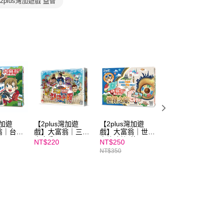
2plus灣加遊戲 益智
個人資料處理事宜，請瀏覽以下網址：
ee.tw/terms/#terms3
年的使用者請事先徵得法定代理人或監護人之同意方可使用
E先享後付」，若未經同意申辦者引起之損失，本公司不負相關責
AFTEE先享後付」時，將依據個別帳號之用戶狀況，依本公司
核予不同之上限額度；若仍有額度不足之情形，本公司將視審查
用戶進行身份認證。
一人註冊多個帳號或使用他人資訊註冊。若發現惡意使用之情
科技股份有限公司將有權停止該用戶之使用額度並採取法律行
灣加遊
【2plus灣加遊
【2plus灣加遊
【2plus灣加遊
翁｜台灣
戲】大富翁｜三國
戲】大富翁｜世界
戲】大富翁｜就是
大富翁
之旅(新超萌)
愛台灣
NT$220
NT$250
NT$660
NT$350