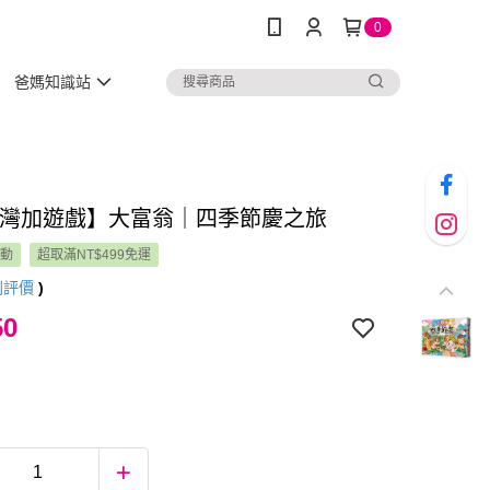
0
爸媽知識站
lus灣加遊戲】大富翁｜四季節慶之旅
活動
超取滿NT$499免運
則評價
)
50