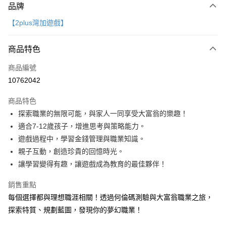
品牌
信用卡一次付款
【2plus灣加遊戲】
LINE Pay
商品特色
Apple Pay
商品編號
大哥付你分期
10762042
相關說明
【大哥付你分期使用說明】
AFTEE先享後付
商品特色
1.本服務由台灣大哥大提供，台灣大哥大用戶可立即使用無須另外申請。
2.付款方式選擇「大哥付你分期」，訂單成立後會自動跳轉到大哥付的交易
相關說明
探索職業的無限可能，與家人一同享受大富翁的樂趣！
流程，驗證手機門號後，選擇欲分期的期數、繳款截止日，確認付款後即完
【關於「AFTEE先享後付」】
適合7-12歲孩子，增進思考與策略能力。
成交易。
ATM付款
AFTEE先享後付是「在收到商品之後才付款」的支付方式。 讓您購物簡單
3.實際核准額度、可分期數及費用金額請依後續交易確認頁面所載為準。
遊戲過程中，學習金錢管理與職業知識。
便利好安心！
4.訂單成立30分鐘內，如未前往確認交易或遇審核未通過，訂單將自動取
１．簡單：不需註冊會員、不需綁卡、不需儲值。
親子互動，創造珍貴的回憶時光。
運送方式
消。如遇「轉專審核」未通過狀況，表示未達大哥付你分期系統評分，恕無
２．便利：只要手機號碼，簡訊認證，即可結帳。
讓學習變得有趣，讓遊戲成為教育的最佳夥伴！
法說明評估內容。
３．安心：先確認商品／服務後，再付款。
付款後全家取貨
【繳款方式說明】
1.分期款項不併入電信帳單，「大哥付你分期」於每月結算日後寄送繳費提
銷售重點
每筆NT$70，滿NT$800(含以上)免運費
【「AFTEE先享後付」結帳流程】
醒簡訊。
１．於結帳方式選擇「AFTEE先享後付」後，將跳轉至「AFTEE先享後付」
每個選擇都與理想職涯相關！透過何倫碼測驗與大富翁職業之旅，
2.透過簡訊連結打開帳單後，可選擇「超商條碼／台灣大直營門市／銀行轉
付款後7-11取貨
結帳頁面，進行簡訊認證並確認金額後，即可完成結帳。
探索特質、規劃藍圖，發現你的夢幻職業！
帳／街口支付／iPASS MONEY」等通路繳費。
２．訂單成立數日內，您將收到繳費通知簡訊。
每筆NT$70，滿NT$800(含以上)免運費
３．收到繳費通知簡訊後14天內，點擊此簡訊中的連結，可透過四大超商／