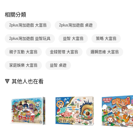
【注意事項】
ATM／網路銀行／等多元方式進行付款，方視為交易完成。
國內宅配/郵寄 (不適用離島、海外及郵局i郵箱)
1.本服務係由「台灣大哥大股份有限公司」（以下簡稱本公司）所提供，讓
※ 請注意：結帳手續完成當下不需立刻繳費，但若您需要取消訂單，請聯絡
用戶於交易時，得透過本服務購買商品或服務，並由商店將買賣／分期付款
每筆NT$70，滿NT$800(含以上)免運費
相關分類
購買商品的店家。未經商家同意取消之訂單仍視為有效，需透過AFTEE先享
買賣價金債權讓與本公司後，依約使用本公司帳單繳交帳款。
後付繳納相關費用。
2.基於同意付款使用「大哥付你分期」之契約關係目的，商店將以您的個人
離島宅配（澎湖、金門、馬祖、小琉球；不適用於郵局i郵箱）
※ 交易是否成功請以「AFTEE先享後付 」之結帳頁面顯示為準，若有關於
2plus灣加遊戲 大富翁
2plus灣加遊戲 桌遊
資料（包含姓名、電話或地址）提供予台灣大哥大進項蒐集、處理及利用，
是否繳費成功／繳費後需取消欲退款等相關疑問，請聯繫「AFTEE先享後付
每筆NT$200
由本公司與您本人進行分期帳單所需資料之確認、核對及更正。
客戶支援中心」
https://netprotections.freshdesk.com/support/home
2plus灣加遊戲 益智玩具
益智 大富翁
策略 大富翁
3.完整用戶服務條款，請詳閱以下連結：
https://oppay.tw/userRule
【注意事項】
１．透過由恩沛科技股份有限公司提供之「AFTEE先享後付」服務完成之交
親子互動 大富翁
金錢管理 大富翁
邏輯思維 大富翁
易，需依本服務之必要範圍內提供個人資料，並將交易相關給付款項請求債
權轉讓予恩沛科技股份有限公司。
家庭娛樂 大富翁
益智 桌遊
２．關於個人資料處理事宜，請瀏覽以下網址：
https://aftee.tw/terms/#terms3
３．未成年的使用者請事先徵得法定代理人或監護人之同意方可使用
🔻 其他人也在看
「AFTEE先享後付」，若未經同意申辦者引起之損失，本公司不負相關責
任。
４．使用「AFTEE先享後付」時，將依據個別帳號之用戶狀況，依本公司即
時審查核予不同之上限額度；若仍有額度不足之情形，本公司將視審查結果
請求用戶進行身份認證。
５．嚴禁一人註冊多個帳號或使用他人資訊註冊。若發現惡意使用之情形，
恩沛科技股份有限公司將有權停止該用戶之使用額度並採取法律行動。