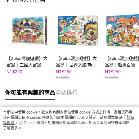
🔻 其他人也在看
【2plus灣加遊戲】大
【2plus灣加遊戲】大
【2plus灣加遊戲
富翁｜三國大富翁
富翁｜世界之旅(新超
富翁｜超級百貨
萌)
NT$220
NT$250
NT$250
NT$350
NT$350
你可能有興趣的商品
全站排行
本網站中使用 cookie，欲查詢有關本網站使用 cookie 方式之詳情，及若您不希
熱門標籤
望在電腦上使用 cookie 時應如何變更電腦的 cookie 設定，請參閱本網站「
隱私
權條款
」之 Cookie 聲明。您繼續使用本網站即表示您同意本公司得按本網站使
用條款之 Cookie 聲明使用 cookie。
了解更多 >