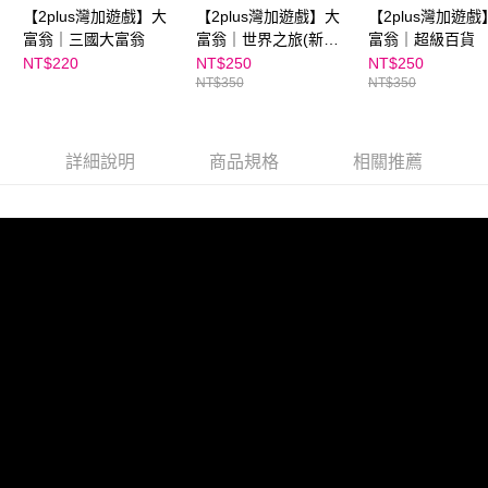
【2plus灣加遊戲】大
【2plus灣加遊戲】大
【2plus灣加遊戲
富翁｜三國大富翁
富翁｜世界之旅(新超
富翁｜超級百貨
萌)
NT$220
NT$250
NT$250
NT$350
NT$350
詳細說明
商品規格
相關推薦