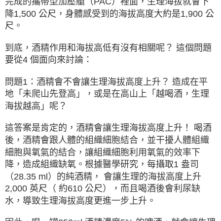
完成的攜帶型加壓艙（PAC）裡面，生理海拔就會下
降1,500 公尺，身體感受到的海拔高度大約是1,900 公
尺。
到底，酒精作用和海拔高低有沒有相關呢？ 這個問題
要從4 個面向來討論：
問題1：酒精會不會讓生理海拔高度上升？ 造成在平
地「未爬山先登高」，或是在高山上「越喝酒，生理
海拔越高」呢？
這答案是肯定的，酒精會讓生理海拔高度上升！ 喝酒
後，酒精會跟人體的組織細胞結合，並干擾人體組織
細胞與氧氣的結合，讓組織細胞利用氧氣的效率下
降，造成組織缺氧。根據醫學研究，每攝取1 盎司
（28.35 ml）的純酒精， 會讓生理的海拔高度上升
2,000 英尺（ 約610 公尺），而且喝酒後會利尿缺
水，導致生理海拔高度更進一步上升。