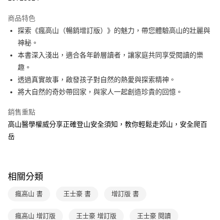
Apple Pay
商品特色
大哥付你分期
探索《瘋高山（暢銷增訂版）》的魅力，帶您體驗高山的壯麗與
相關說明
神秘。
【大哥付你分期使用說明】
本書深入淺出，適合各年齡層讀者，讓家庭共同享受閱讀的樂
AFTEE先享後付
1.本服務由台灣大哥大提供，台灣大哥大用戶可立即使用無須另外申請。
趣。
2.付款方式選擇「大哥付你分期」，訂單成立後會自動跳轉到大哥付的交易
相關說明
流程，驗證手機門號後，選擇欲分期的期數、繳款截止日，確認付款後即完
透過真實故事，啟發孩子對自然的熱愛與探索精神。
【關於「AFTEE先享後付」】
成交易。
ATM付款
AFTEE先享後付是「在收到商品之後才付款」的支付方式。 讓您購物簡單
將大自然的奇妙帶回家，與家人一起創造珍貴的回憶。
3.實際核准額度、可分期數及費用金額請依後續交易確認頁面所載為準。
便利好安心！
4.訂單成立30分鐘內，如未前往確認交易或遇審核未通過，訂單將自動取
１．簡單：不需註冊會員、不需綁卡、不需儲值。
銷售重點
運送方式
消。如遇「轉專審核」未通過狀況，表示未達大哥付你分期系統評分，恕無
２．便利：只要手機號碼，簡訊認證，即可結帳。
法說明評估內容。
高山醫學權威分享正確登山安全須知，教你輕鬆走郊山，安全爬百
３．安心：先確認商品／服務後，再付款。
付款後全家取貨｜8/8-8/14運費優惠，結帳滿499即享免運。
【繳款方式說明】
岳
1.分期款項不併入電信帳單，「大哥付你分期」於每月結算日後寄送繳費提
每筆NT$70，滿NT$499(含以上)免運費
【「AFTEE先享後付」結帳流程】
醒簡訊。
１．於結帳方式選擇「AFTEE先享後付」後，將跳轉至「AFTEE先享後付」
2.透過簡訊連結打開帳單後，可選擇「超商條碼／台灣大直營門市／銀行轉
付款後7-11取貨
結帳頁面，進行簡訊認證並確認金額後，即可完成結帳。
帳／街口支付／iPASS MONEY」等通路繳費。
２．訂單成立數日內，您將收到繳費通知簡訊。
每筆NT$70，滿NT$800(含以上)免運費
相關分類
３．收到繳費通知簡訊後14天內，點擊此簡訊中的連結，可透過四大超商／
【注意事項】
ATM／網路銀行／等多元方式進行付款，方視為交易完成。
國內宅配/郵寄 (不適用離島、海外及郵局i郵箱)
1.本服務係由「台灣大哥大股份有限公司」（以下簡稱本公司）所提供，讓
瘋高山 書
王士豪 書
增訂版 書
※ 請注意：結帳手續完成當下不需立刻繳費，但若您需要取消訂單，請聯絡
用戶於交易時，得透過本服務購買商品或服務，並由商店將買賣／分期付款
每筆NT$70，滿NT$800(含以上)免運費
購買商品的店家。未經商家同意取消之訂單仍視為有效，需透過AFTEE先享
買賣價金債權讓與本公司後，依約使用本公司帳單繳交帳款。
後付繳納相關費用。
瘋高山 增訂版
王士豪 增訂版
王士豪 閱讀
2.基於同意付款使用「大哥付你分期」之契約關係目的，商店將以您的個人