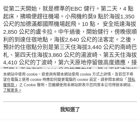
從第二天開始，就是標準的EBC 健行。第二天，4 點
起床，拂曉便趕往機場。小飛機約莫9 點於海拔1,350
公尺的加德滿都國際機場起飛。10 點， 安全抵達海拔
2,850 公尺的盧卡拉。中午過後，開始健行，傍晚很順
利的到達住宿地點，海拔2,640 公尺的法客定。之後，
預計的住宿點分別是第三天住海拔3,440 公尺的南崎巴
札、第四天住海拔3,860 公尺的湯波崎、第五天住海拔
4,410 公尺的丁波崎，第六天原地停留做高度適應，接
著第七天住海拔4,910 公尺的羅布崎，第八天抵達海拔
本網站中使用 cookie，欲查詢有關本網站使用 cookie 方式之詳情，及若您不希
5,400 公尺的EBC 後住海拔5,170 公尺的高樂雪，第
望在電腦上使用 cookie 時應如何變更電腦的 cookie 設定，請參閱本網站「
隱私
九天下山住海拔4,280 公尺的斐麗崎，第十天住海拔
權條款
」之 Cookie 聲明。您繼續使用本網站即表示您同意本公司得按本網站使
用條款之 Cookie 聲明使用 cookie。
了解更多 >
3,440 公尺的南崎巴札，第十一天住海拔2,850 公尺的
盧卡拉，第十二天回到海拔1,350 公尺的加德滿都。
我知道了
這一趟行程，我每天早餐、中餐與晚餐的時段，都對
隊友們，進行生理指標的測量，以及完成身體評估。
一路下來， 十幾天， 我每一餐都要花費將近30 分鐘
來做研究，一天花一個半小時，總共做了快四十次的