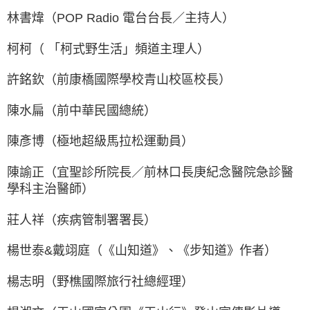
林書煒（POP Radio 電台台長／主持人）
柯柯（ 「柯式野生活」頻道主理人）
許銘欽（前康橋國際學校青山校區校長）
陳水扁（前中華民國總統）
陳彥博（極地超級馬拉松運動員）
陳諭正（宜聖診所院長／前林口長庚紀念醫院急診醫
學科主治醫師）
莊人祥（疾病管制署署長）
楊世泰&戴翊庭（《山知道》、《步知道》作者）
楊志明（野樵國際旅行社總經理）