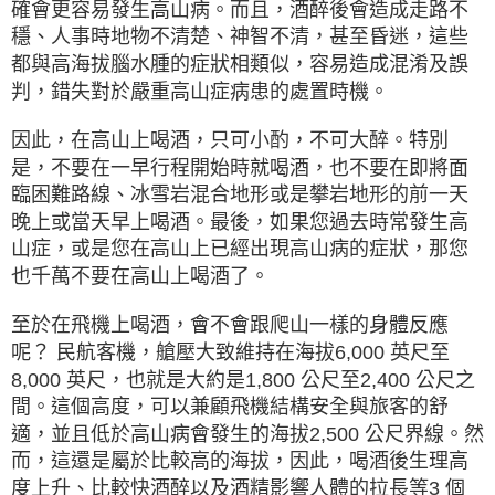
確會更容易發生高山病。而且，酒醉後會造成走路不
穩、人事時地物不清楚、神智不清，甚至昏迷，這些
都與高海拔腦水腫的症狀相類似，容易造成混淆及誤
判，錯失對於嚴重高山症病患的處置時機。
因此，在高山上喝酒，只可小酌，不可大醉。特別
是，不要在一早行程開始時就喝酒，也不要在即將面
臨困難路線、冰雪岩混合地形或是攀岩地形的前一天
晚上或當天早上喝酒。最後，如果您過去時常發生高
山症，或是您在高山上已經出現高山病的症狀，那您
也千萬不要在高山上喝酒了。
至於在飛機上喝酒，會不會跟爬山一樣的身體反應
呢？ 民航客機，艙壓大致維持在海拔6,000 英尺至
8,000 英尺，也就是大約是1,800 公尺至2,400 公尺之
間。這個高度，可以兼顧飛機結構安全與旅客的舒
適，並且低於高山病會發生的海拔2,500 公尺界線。然
而，這還是屬於比較高的海拔，因此，喝酒後生理高
度上升、比較快酒醉以及酒精影響人體的拉長等3 個