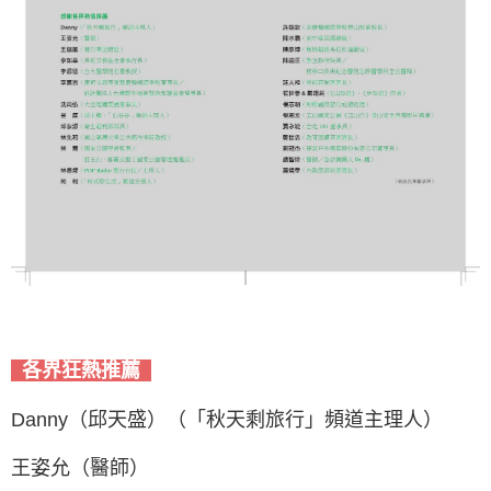
各界狂熱推薦
Danny（邱天盛）（「秋天剩旅行」頻道主理人）
王姿允（醫師）