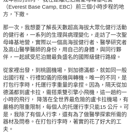
（Everest Base Camp, EBC）前三個小時步程的地
方，下撤。
那一次，我想要了解長天數超高海拔大眾化健行活動
的健行者，一系列的生理與病理變化，走訪了一次聖
母峰基地營，實際以一個高海拔健行者、醫學研究者
及高山醫學醫師的身份，用自己的身體，與同行夥
伴，一起感受尼泊爾最負盛名的國際級健行路線。
從家裡出發，到桃園機場，到加德滿都，就如同一般
出國行程、行禮如儀的搭機與轉機。唯一的不同，是
打包行李時，托運行李重量的拿捏。因為，隔天從加
德滿都到盧卡拉，需搭乘雙引擎小飛機，這一趟約一
小時的飛行， 降落在全世界最危險的盧卡拉機場，有
嚴格的限重限制，每個人的托運行李只能15 公斤。可
是，我除了有個人行李，還有為了做醫學探索所需的
器材及問卷。在打包行李時，著實的花了好大的工
夫。