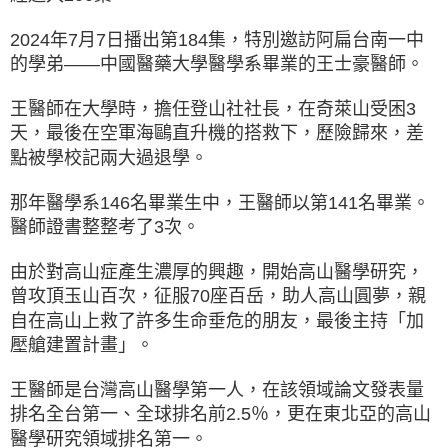
2024年7月7日播出第184集，特別邀訪阿扁台南一中
的學弟——中國醫藥大學醫學系畢業的王士豪醫師。
王醫師在大學時，擔任登山社社長，在奇萊山受困3
天，最後在空軍海鷗直升機的搭救下，歷險歸來，差
點被學校記兩大過退學。
那年醫學系146名畢業生中，王醫師以第141名畢業。
醫師證書整整考了3次。
由於對高山症產生濃厚的興趣，開始高山醫學研究，
曾攻頂玉山百次，征服70座百岳，助人高山圓夢，親
自在高山上救了許多生命垂危的朋友，最後主持「加
壓艙建置計畫」。
王醫師是台灣高山醫學第一人，在該領域論文發表量
排名全台第一、全球排名前2.5％，更在東北亞的高山
醫學研究領域排名第一。