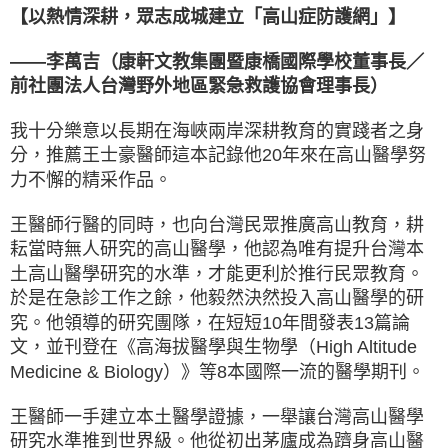
【以熱情深耕，眾志成城建立「高山症防護網」】
——李萬吉（康軒文教集團暨康橋國際學校董事長／
前社團法人台灣野外地區緊急救護協會理事長）
我十分樂意以長期在海峽兩岸深耕教育的實踐者之身
分，推薦王士豪醫師這本記錄他20年來在高山醫學努
力不懈的精采作品。
王醫師行醫的同時，也向台灣民眾推廣高山教育，耕
耘當時無人研究的高山醫學，他認為唯有提升台灣本
土高山醫學研究的水準，才能更利於推行民眾教育。
於是在急診工作之餘，他毅然決然投入高山醫學的研
究。他領導的研究團隊，在短短10年間發表13篇論
文，並刊登在《高海拔醫學與生物學（High Altitude
Medicine & Biology）》等8本國際一流的醫學期刊。
王醫師一手建立本土醫學證據，一舉讓台灣高山醫學
研究水準推到世界級。他從初出茅廬成為躋身高山醫