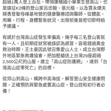
超過1萬人登上百岳，帶領康橋國小畢業生登高山，也
是遠征K2峰的登山家呂忠翰、張元植，以及賈永婕夫
婦勇登聖母峰基地營的健康醫療諮詢醫師，從體能、
用藥、行程、身體緊急狀況，出發前後皆密切即時給
予建議。
有感於台灣高山症發生率偏高，幾乎每三名登山客就
有一人，且初期症狀常被誤認為感冒，容易錯過黃金
救治時期，王士豪因此號召集愛山人士，成立台灣野
外地區緊急救護協會，把加壓艙送上台灣29座超過
2,500公尺的山屋，建立「高山症防護網」，達到「台
灣高山症零死亡」的目標。
從郊山到高山，橫跨中高海拔，解答登山安全健康問
題，正確預防與緊急處置高山症。登山控和初行者必
備！