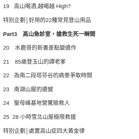
19 高山喝酒,越喝越 High?
特別企劃│好用的22種常見登山用品
Part3 高山急診室，搶救生死一瞬間
20 水鹿哥的新書差點變遺作
21 85歲登玉山的譚老爹
22 為南二段塔芬谷的病患爭取時間
23 南湖山屋的遺憾
24 聖母峰基地營驚險救人
25 28 小時雪北山屋極限救援
特別企劃│處置高山症四大黃金律