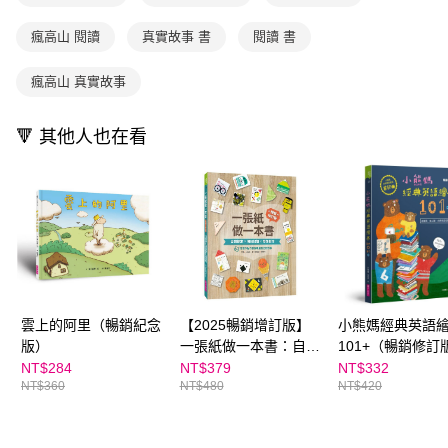
離島宅配（澎湖、金門、馬祖、小琉球；不適用於郵局i郵箱）
※ 交易是否成功請以「AFTEE先享後付 」之結帳頁面顯示為準，若有關於
資料（包含姓名、電話或地址）提供予台灣大哥大進項蒐集、處理及利用，
是否繳費成功／繳費後需取消欲退款等相關疑問，請聯繫「AFTEE先享後付
每筆NT$200
由本公司與您本人進行分期帳單所需資料之確認、核對及更正。
瘋高山 閱讀
真實故事 書
閱讀 書
客戶支援中心」
https://netprotections.freshdesk.com/support/home
3.完整用戶服務條款，請詳閱以下連結：
https://oppay.tw/userRule
海外包裹航空運送
查看運費
【注意事項】
瘋高山 真實故事
１．透過由恩沛科技股份有限公司提供之「AFTEE先享後付」服務完成之交
易，需依本服務之必要範圍內提供個人資料，並將交易相關給付款項請求債
權轉讓予恩沛科技股份有限公司。
🔻 其他人也在看
２．關於個人資料處理事宜，請瀏覽以下網址：
https://aftee.tw/terms/#terms3
３．未成年的使用者請事先徵得法定代理人或監護人之同意方可使用
「AFTEE先享後付」，若未經同意申辦者引起之損失，本公司不負相關責
任。
４．使用「AFTEE先享後付」時，將依據個別帳號之用戶狀況，依本公司即
時審查核予不同之上限額度；若仍有額度不足之情形，本公司將視審查結果
請求用戶進行身份認證。
５．嚴禁一人註冊多個帳號或使用他人資訊註冊。若發現惡意使用之情形，
恩沛科技股份有限公司將有權停止該用戶之使用額度並採取法律行動。
雲上的阿里（暢銷紀念
【2025暢銷增訂版】
小熊媽經典英語
版）
一張紙做一本書：自我
101+（暢銷修訂
探索X假日記趣X奇想
NT$284
NT$379
NT$332
NT$360
NT$480
NT$420
創作，63個寫作點子創
作專屬自己的故事