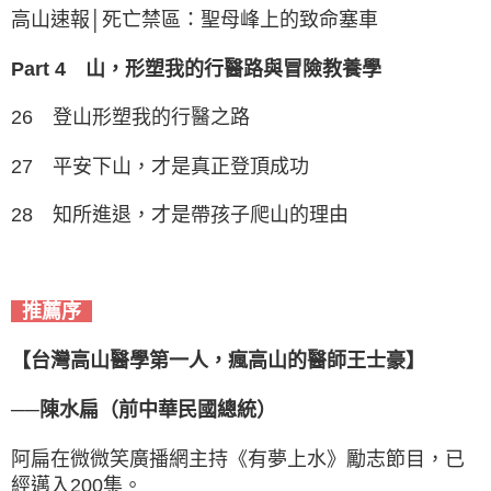
高山速報│死亡禁區：聖母峰上的致命塞車
Part 4 山，形塑我的行醫路與冒險教養學
26 登山形塑我的行醫之路
27 平安下山，才是真正登頂成功
28 知所進退，才是帶孩子爬山的理由
推薦序
【台灣高山醫學第一人，瘋高山的醫師王士豪】
──陳水扁（前中華民國總統）
阿扁在微微笑廣播網主持《有夢上水》勵志節目，已
經邁入200集。