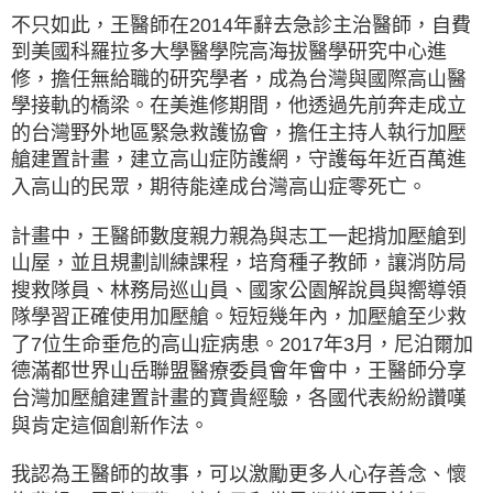
不只如此，王醫師在2014年辭去急診主治醫師，自費
到美國科羅拉多大學醫學院高海拔醫學研究中心進
修，擔任無給職的研究學者，成為台灣與國際高山醫
學接軌的橋梁。在美進修期間，他透過先前奔走成立
的台灣野外地區緊急救護協會，擔任主持人執行加壓
艙建置計畫，建立高山症防護網，守護每年近百萬進
入高山的民眾，期待能達成台灣高山症零死亡。
計畫中，王醫師數度親力親為與志工一起揹加壓艙到
山屋，並且規劃訓練課程，培育種子教師，讓消防局
搜救隊員、林務局巡山員、國家公園解說員與嚮導領
隊學習正確使用加壓艙。短短幾年內，加壓艙至少救
了7位生命垂危的高山症病患。2017年3月，尼泊爾加
德滿都世界山岳聯盟醫療委員會年會中，王醫師分享
台灣加壓艙建置計畫的寶貴經驗，各國代表紛紛讚嘆
與肯定這個創新作法。
我認為王醫師的故事，可以激勵更多人心存善念、懷