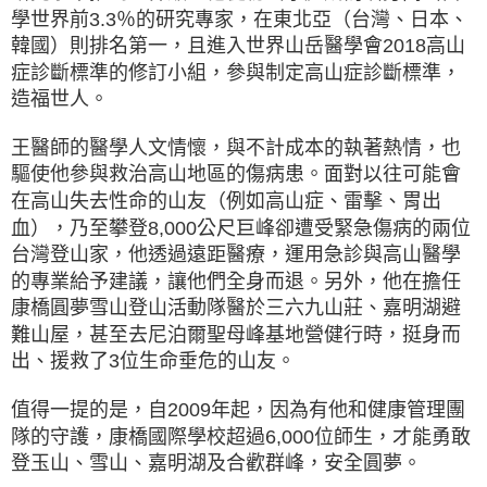
學世界前3.3％的研究專家，在東北亞（台灣、日本、
韓國）則排名第一，且進入世界山岳醫學會2018高山
症診斷標準的修訂小組，參與制定高山症診斷標準，
造福世人。
王醫師的醫學人文情懷，與不計成本的執著熱情，也
驅使他參與救治高山地區的傷病患。面對以往可能會
在高山失去性命的山友（例如高山症、雷擊、胃出
血），乃至攀登8,000公尺巨峰卻遭受緊急傷病的兩位
台灣登山家，他透過遠距醫療，運用急診與高山醫學
的專業給予建議，讓他們全身而退。另外，他在擔任
康橋圓夢雪山登山活動隊醫於三六九山莊、嘉明湖避
難山屋，甚至去尼泊爾聖母峰基地營健行時，挺身而
出、援救了3位生命垂危的山友。
值得一提的是，自2009年起，因為有他和健康管理團
隊的守護，康橋國際學校超過6,000位師生，才能勇敢
登玉山、雪山、嘉明湖及合歡群峰，安全圓夢。