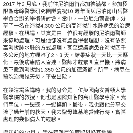
2017 年3 月底，我前往尼泊爾首都加德滿都，參加極
限聖母峰醫學研究團隊慶祝10 週年而與尼泊爾山岳醫
學會合辦的學術研討會。當中，一位尼泊爾醫師，分
享了一名在海拔4,300 公尺的高海拔肺水腫病患的治療
經驗。在現場，其實是由一位很有經驗的尼泊爾醫師
來協助處理，可是他卻沒有處置得很理想，沒有依照
高海拔肺水腫的方式處理，甚至還讓病患在海拔四千
多公尺的地方觀察了2、3 天，結果症狀一天比一天惡
化，最後病患陷入昏迷，醫師才趕緊叫直昇機，將病
患下撤到海拔約1,350 公尺的加德滿都。所幸，病患在
醫院治療幾天後，平安出院。
在聽這場演講時，我的身旁是一位英國南安普頓大學
醫學院的教授，他也是國際知名的高山醫學專家。我
們兩位，一邊聽，一邊搖頭。最後，我也跟他分享交
流了幾年前的秋天，我去聖母峰基地營健行時，實際
處理的幾個病人的經驗。
幾年前的10月， 我在距離尼泊爾聖母峰基地營