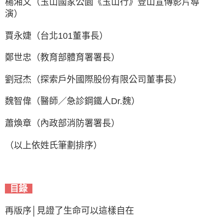
楊湘文（玉山國家公園《玉山行》登山宣傳影片導
演）
賈永婕（台北101董事長）
鄭世忠（教育部體育署署長）
劉冠杰（探索戶外國際股份有限公司董事長）
魏智偉（醫師／急診鋼鐵人Dr.魏）
蕭煥章（內政部消防署署長）
（以上依姓氏筆劃排序）
目錄
再版序│見證了生命可以這樣自在