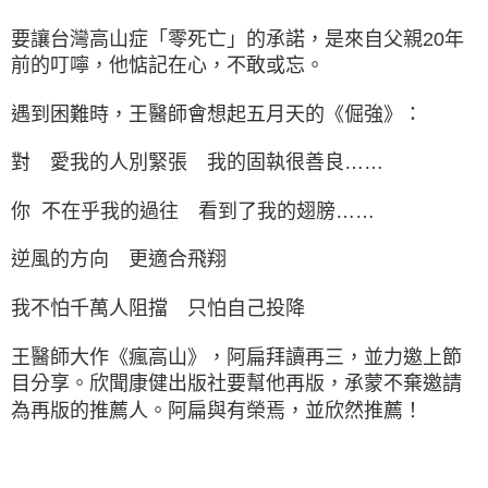
要讓台灣高山症「零死亡」的承諾，是來自父親20年
前的叮嚀，他惦記在心，不敢或忘。
遇到困難時，王醫師會想起五月天的《倔強》：
對 愛我的人別緊張 我的固執很善良……
你 不在乎我的過往 看到了我的翅膀……
逆風的方向 更適合飛翔
我不怕千萬人阻擋 只怕自己投降
王醫師大作《瘋高山》，阿扁拜讀再三，並力邀上節
目分享。欣聞康健出版社要幫他再版，承蒙不棄邀請
為再版的推薦人。阿扁與有榮焉，並欣然推薦！