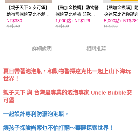
請求用戶進行身份認證。
５．嚴禁一人註冊多個帳號或使用他人資訊註冊。若發現惡意使用之情形，
【親子天下ｘ安可堡】
【點加金換購】動物警
【點加金換購】
恩沛科技股份有限公司將有權停止該用戶之使用額度並採取法律行動。
動物警探達克比不灑泡
探達克比童襪 (2款任
探達克比迷你鑰
泡瓶
選)
（經典款、救難
NT$330
1,000點+
NT$129
5,000點+
NT$28
NT$349
NT$180
NT$390
一）
詳細說明
相關推薦
夏日帶著泡泡瓶，和動物警探達克比一起上山下海玩
世界！
親子天下 與 台灣最專業的泡泡專家 Uncle Bubble安
可堡
一起設計專利防灑泡泡瓶，
讓孩子探險辦案也不怕打翻～華麗探索世界！