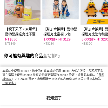
【親子天下ｘ安可堡】
【點加金換購】動物警
【點加金換購】
動物警探達克比不灑泡
探達克比童襪 (2款任
探達克比迷你鑰
泡瓶
選)
（經典款、救難
NT$330
1,000點+
NT$129
5,000點+
NT$28
NT$349
NT$180
NT$390
一）
你可能有興趣的商品
全站排行
本網站中使用 cookie，欲查詢有關本網站使用 cookie 方式之詳情，及若您不希
熱門標籤
望在電腦上使用 cookie 時應如何變更電腦的 cookie 設定，請參閱本網站「
隱私
權條款
」之 Cookie 聲明。您繼續使用本網站即表示您同意本公司得按本網站使
用條款之 Cookie 聲明使用 cookie。
了解更多 >
我知道了