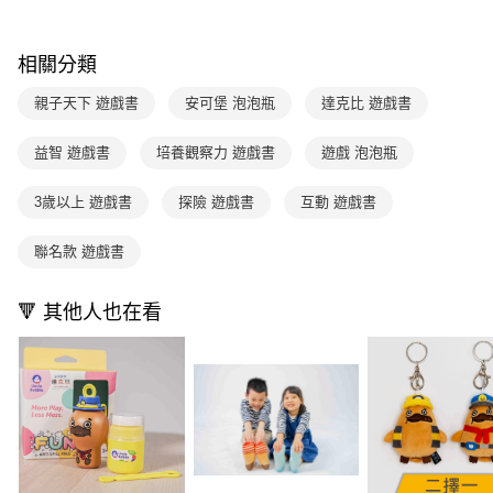
1.分期款項不併入電信帳單，「大哥付你分期」於每月結算日後寄送繳費提
每筆NT$70，滿NT$499(含以上)免運費
【「AFTEE先享後付」結帳流程】
醒簡訊。
１．於結帳方式選擇「AFTEE先享後付」後，將跳轉至「AFTEE先享後付」
2.透過簡訊連結打開帳單後，可選擇「超商條碼／台灣大直營門市／銀行轉
付款後7-11取貨
結帳頁面，進行簡訊認證並確認金額後，即可完成結帳。
相關分類
帳／街口支付／iPASS MONEY」等通路繳費。
２．訂單成立數日內，您將收到繳費通知簡訊。
每筆NT$70，滿NT$800(含以上)免運費
３．收到繳費通知簡訊後14天內，點擊此簡訊中的連結，可透過四大超商／
親子天下 遊戲書
安可堡 泡泡瓶
達克比 遊戲書
【注意事項】
ATM／網路銀行／等多元方式進行付款，方視為交易完成。
國內宅配/郵寄 (不適用離島、海外及郵局i郵箱)
1.本服務係由「台灣大哥大股份有限公司」（以下簡稱本公司）所提供，讓
※ 請注意：結帳手續完成當下不需立刻繳費，但若您需要取消訂單，請聯絡
用戶於交易時，得透過本服務購買商品或服務，並由商店將買賣／分期付款
益智 遊戲書
培養觀察力 遊戲書
遊戲 泡泡瓶
每筆NT$70，滿NT$800(含以上)免運費
購買商品的店家。未經商家同意取消之訂單仍視為有效，需透過AFTEE先享
買賣價金債權讓與本公司後，依約使用本公司帳單繳交帳款。
後付繳納相關費用。
2.基於同意付款使用「大哥付你分期」之契約關係目的，商店將以您的個人
離島宅配（澎湖、金門、馬祖、小琉球；不適用於郵局i郵箱）
※ 交易是否成功請以「AFTEE先享後付 」之結帳頁面顯示為準，若有關於
3歲以上 遊戲書
探險 遊戲書
互動 遊戲書
資料（包含姓名、電話或地址）提供予台灣大哥大進項蒐集、處理及利用，
是否繳費成功／繳費後需取消欲退款等相關疑問，請聯繫「AFTEE先享後付
每筆NT$200
由本公司與您本人進行分期帳單所需資料之確認、核對及更正。
客戶支援中心」
https://netprotections.freshdesk.com/support/home
3.完整用戶服務條款，請詳閱以下連結：
https://oppay.tw/userRule
聯名款 遊戲書
【注意事項】
１．透過由恩沛科技股份有限公司提供之「AFTEE先享後付」服務完成之交
🔻 其他人也在看
易，需依本服務之必要範圍內提供個人資料，並將交易相關給付款項請求債
權轉讓予恩沛科技股份有限公司。
２．關於個人資料處理事宜，請瀏覽以下網址：
https://aftee.tw/terms/#terms3
３．未成年的使用者請事先徵得法定代理人或監護人之同意方可使用
「AFTEE先享後付」，若未經同意申辦者引起之損失，本公司不負相關責
任。
４．使用「AFTEE先享後付」時，將依據個別帳號之用戶狀況，依本公司即
時審查核予不同之上限額度；若仍有額度不足之情形，本公司將視審查結果