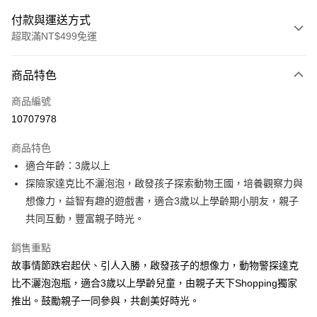
付款與運送方式
超取滿NT$499免運
付款方式
商品特色
信用卡一次付款
商品編號
LINE Pay
10707978
Apple Pay
商品特色
大哥付你分期
適合年齡：3歲以上
相關說明
探險家達克比不灑泡泡，啟發孩子探索動物王國，培養觀察力與
【大哥付你分期使用說明】
想像力，益智有趣的遊戲書，適合3歲以上學齡期小朋友，親子
AFTEE先享後付
1.本服務由台灣大哥大提供，台灣大哥大用戶可立即使用無須另外申請。
共同互動，豐富親子時光。
2.付款方式選擇「大哥付你分期」，訂單成立後會自動跳轉到大哥付的交易
相關說明
流程，驗證手機門號後，選擇欲分期的期數、繳款截止日，確認付款後即完
【關於「AFTEE先享後付」】
成交易。
銷售重點
ATM付款
AFTEE先享後付是「在收到商品之後才付款」的支付方式。 讓您購物簡單
3.實際核准額度、可分期數及費用金額請依後續交易確認頁面所載為準。
故事情節跌宕起伏、引人入勝，啟發孩子的想像力，動物警探達克
便利好安心！
4.訂單成立30分鐘內，如未前往確認交易或遇審核未通過，訂單將自動取
１．簡單：不需註冊會員、不需綁卡、不需儲值。
比不灑泡泡瓶，適合3歲以上學齡兒童，由親子天下Shopping獨家
運送方式
消。如遇「轉專審核」未通過狀況，表示未達大哥付你分期系統評分，恕無
２．便利：只要手機號碼，簡訊認證，即可結帳。
法說明評估內容。
推出。鼓勵親子一同參與，共創美好時光。
３．安心：先確認商品／服務後，再付款。
付款後全家取貨｜8/8-8/14運費優惠，結帳滿499即享免運。
【繳款方式說明】