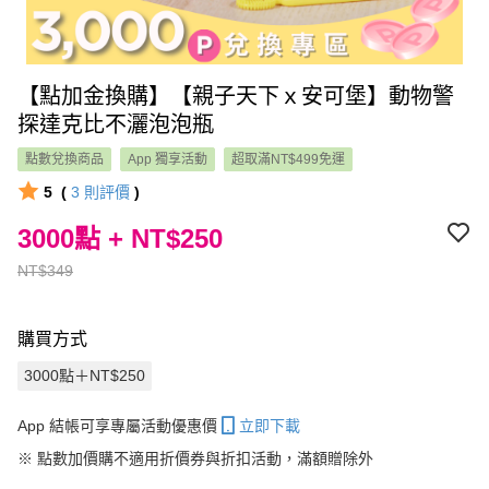
【點加金換購】【親子天下ｘ安可堡】動物警
探達克比不灑泡泡瓶
點數兌換商品
App 獨享活動
超取滿NT$499免運
5
(
3
則評價
)
3000點 + NT$250
NT$349
購買方式
3000點＋NT$250
App 結帳可享專屬活動優惠價
立即下載
※
點數加價購不適用折價券與折扣活動，滿額贈除外