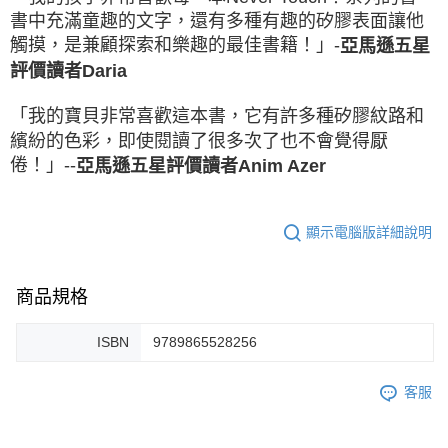
書中充滿童趣的文字，還有多種有趣的矽膠表面讓他
觸摸，是兼顧探索和樂趣的最佳書籍！」-
亞馬遜五星
評價讀者Daria
「我的寶貝非常喜歡這本書，它有許多種矽膠紋路和
繽紛的色彩，即使閱讀了很多次了也不會覺得厭
倦！」--
亞馬遜五星評價讀者Anim Azer
顯示電腦版詳細說明
商品規格
ISBN
9789865528256
客服