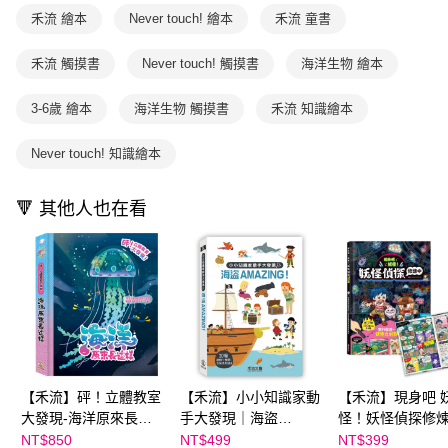
後付繳納相關費用。
2.基於同意付款使用「大哥付你分期」之契約關係目的，商店將以您的個人
離島宅配（澎湖、金門、馬祖、小琉球；不適用於郵局i郵箱）
※ 交易是否成功請以「AFTEE先享後付 」之結帳頁面顯示為準，若有關於
禾流 繪本
Never touch! 繪本
禾流 童書
資料（包含姓名、電話或地址）提供予台灣大哥大進項蒐集、處理及利用，
是否繳費成功／繳費後需取消欲退款等相關疑問，請聯繫「AFTEE先享後付
每筆NT$200
由本公司與您本人進行分期帳單所需資料之確認、核對及更正。
客戶支援中心」
https://netprotections.freshdesk.com/support/home
禾流 觸摸書
Never touch! 觸摸書
海洋生物 繪本
3.完整用戶服務條款，請詳閱以下連結：
https://oppay.tw/userRule
【注意事項】
１．透過由恩沛科技股份有限公司提供之「AFTEE先享後付」服務完成之交
3-6歲 繪本
海洋生物 觸摸書
禾流 知識繪本
易，需依本服務之必要範圍內提供個人資料，並將交易相關給付款項請求債
權轉讓予恩沛科技股份有限公司。
Never touch! 知識繪本
２．關於個人資料處理事宜，請瀏覽以下網址：
https://aftee.tw/terms/#terms3
３．未成年的使用者請事先徵得法定代理人或監護人之同意方可使用
🔻 其他人也在看
「AFTEE先享後付」，若未經同意申辦者引起之損失，本公司不負相關責
任。
４．使用「AFTEE先享後付」時，將依據個別帳號之用戶狀況，依本公司即
時審查核予不同之上限額度；若仍有額度不足之情形，本公司將視審查結果
請求用戶進行身份認證。
５．嚴禁一人註冊多個帳號或使用他人資訊註冊。若發現惡意使用之情形，
恩沛科技股份有限公司將有權停止該用戶之使用額度並採取法律行動。
【禾流】砰！立體教室
【禾流】小小知識家動
【禾流】現身吧 
大發現-海洋原來長這
手大發現｜海盜
怪！妖怪偵探修
樣｜精緻插畫 × 紙藝立
AMAZING！
NT$850
NT$499
NT$399