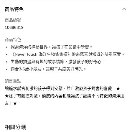
商品特色
Apple Pay
商品編號
大哥付你分期
10686319
相關說明
【大哥付你分期使用說明】
AFTEE先享後付
商品特色
1.本服務由台灣大哥大提供，台灣大哥大用戶可立即使用無須另外申請。
2.付款方式選擇「大哥付你分期」，訂單成立後會自動跳轉到大哥付的交易
相關說明
探索海洋的神秘世界，讓孩子在閱讀中學習。
流程，驗證手機門號後，選擇欲分期的期數、繳款截止日，確認付款後即完
【關於「AFTEE先享後付」】
《Never touch!海洋生物偷偷摸》帶來驚喜與知識的雙重享受。
成交易。
ATM付款
AFTEE先享後付是「在收到商品之後才付款」的支付方式。 讓您購物簡單
3.實際核准額度、可分期數及費用金額請依後續交易確認頁面所載為準。
生動的插畫與有趣的故事情節，激發孩子的好奇心。
便利好安心！
4.訂單成立30分鐘內，如未前往確認交易或遇審核未通過，訂單將自動取
１．簡單：不需註冊會員、不需綁卡、不需儲值。
適合3-6歲小朋友，讓親子共度美好時光。
運送方式
消。如遇「轉專審核」未通過狀況，表示未達大哥付你分期系統評分，恕無
２．便利：只要手機號碼，簡訊認證，即可結帳。
法說明評估內容。
３．安心：先確認商品／服務後，再付款。
付款後全家取貨
銷售重點
【繳款方式說明】
1.分期款項不併入電信帳單，「大哥付你分期」於每月結算日後寄送繳費提
讓追求感官刺激的孩子得到安慰，並且激發孩子對書的喜愛！★
每筆NT$70，滿NT$800(含以上)免運費
【「AFTEE先享後付」結帳流程】
醒簡訊。
１．於結帳方式選擇「AFTEE先享後付」後，將跳轉至「AFTEE先享後付」
★除了有觸摸刺激，俏皮的內容也能讓孩子認識不同特徵的海洋朋
2.透過簡訊連結打開帳單後，可選擇「超商條碼／台灣大直營門市／銀行轉
付款後7-11取貨
結帳頁面，進行簡訊認證並確認金額後，即可完成結帳。
友！★
帳／街口支付／iPASS MONEY」等通路繳費。
２．訂單成立數日內，您將收到繳費通知簡訊。
每筆NT$70，滿NT$800(含以上)免運費
３．收到繳費通知簡訊後14天內，點擊此簡訊中的連結，可透過四大超商／
【注意事項】
ATM／網路銀行／等多元方式進行付款，方視為交易完成。
國內宅配/郵寄 (不適用離島、海外及郵局i郵箱)
1.本服務係由「台灣大哥大股份有限公司」（以下簡稱本公司）所提供，讓
※ 請注意：結帳手續完成當下不需立刻繳費，但若您需要取消訂單，請聯絡
用戶於交易時，得透過本服務購買商品或服務，並由商店將買賣／分期付款
每筆NT$70，滿NT$800(含以上)免運費
相關分類
購買商品的店家。未經商家同意取消之訂單仍視為有效，需透過AFTEE先享
買賣價金債權讓與本公司後，依約使用本公司帳單繳交帳款。